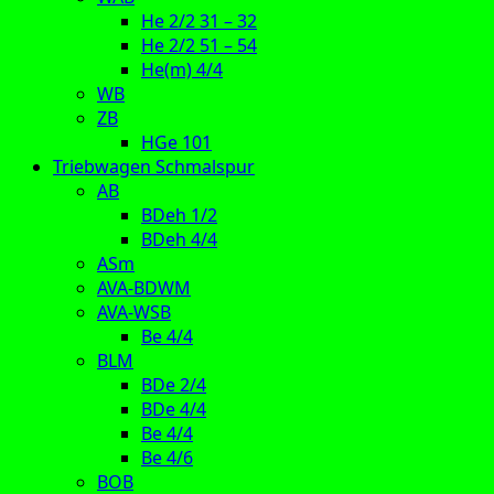
He 2/2 31 – 32
He 2/2 51 – 54
He(m) 4/4
WB
ZB
HGe 101
Triebwagen Schmalspur
AB
BDeh 1/2
BDeh 4/4
ASm
AVA-BDWM
AVA-WSB
Be 4/4
BLM
BDe 2/4
BDe 4/4
Be 4/4
Be 4/6
BOB