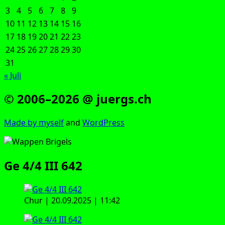
3
4
5
6
7
8
9
10
11
12
13
14
15
16
17
18
19
20
21
22
23
24
25
26
27
28
29
30
31
« Juli
© 2006–2026 @ juergs.ch
Made by mys­elf
and
Word­Press
Ge 4/4 III 642
Chur | 20.09.2025 | 11:42