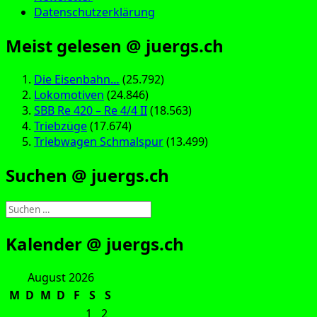
Datenschutzerklärung
Meist gelesen @ juergs.ch
Die Eisenbahn…
(25.792)
Lokomotiven
(24.846)
SBB Re 420 – Re 4/4 II
(18.563)
Triebzüge
(17.674)
Triebwagen Schmalspur
(13.499)
Suchen @ juergs.ch
Suchen
nach:
Kalender @ juergs.ch
August 2026
M
D
M
D
F
S
S
1
2