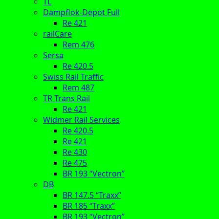
TL
Dampflok-Depot Full
Re 421
railCare
Rem 476
Sersa
Re 420.5
Swiss Rail Traffic
Rem 487
TR Trans Rail
Re 421
Widmer Rail Services
Re 420.5
Re 421
Re 430
Re 475
BR 193 “Vectron”
DB
BR 147.5 “Traxx”
BR 185 “Traxx”
BR 193 “Vectron”