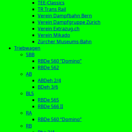
TEE-Classics
TR Trans Rail
Verein Dampfbahn Bern
Verein Dampfgruppe Zürich
Verein Extrazug.ch
Verein Mikado
Zürcher Museums-Bahn
Triebwagen
SBB
RBDe 560 “Domino”
RBDe 562
AB
ABDeh 2/4
BDeh 3/6
BLS
RBDe 565
RBDe 566 II
RA
RBDe 560 “Domino”
RB