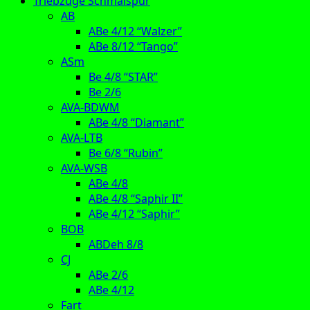
Triebzüge Schmalspur
AB
ABe 4/12 “Walzer”
ABe 8/12 “Tango”
ASm
Be 4/8 “STAR”
Be 2/6
AVA-BDWM
ABe 4/8 “Diamant”
AVA-LTB
Be 6/8 “Rubin”
AVA-WSB
ABe 4/8
ABe 4/8 “Saphir II”
ABe 4/12 “Saphir”
BOB
ABDeh 8/8
CJ
ABe 2/6
ABe 4/12
Fart