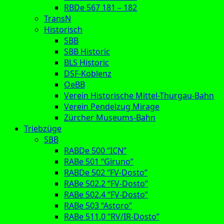
RBDe 567 181 – 182
TransN
Historisch
SBB
SBB Historic
BLS Historic
DSF-Koblenz
OeBB
Verein Historische Mittel-Thurgau-Bahn
Verein Pendelzug Mirage
Zürcher Museums-Bahn
Triebzüge
SBB
RABDe 500 “ICN”
RABe 501 “Giruno”
RABDe 502 “FV-Dosto”
RABe 502.2 “FV-Dosto”
RABe 502.4 “FV-Dosto”
RABe 503 “Astoro”
RABe 511.0 “RV/IR-Dosto”