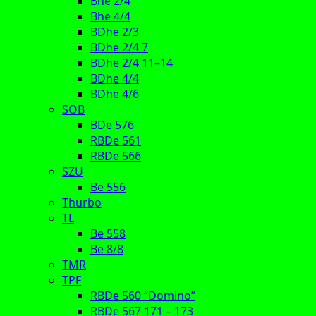
Bhe 2/4
Bhe 4/4
BDhe 2/3
BDhe 2/4 7
BDhe 2/4 11–14
BDhe 4/4
BDhe 4/6
SOB
BDe 576
RBDe 561
RBDe 566
SZU
Be 556
Thurbo
TL
Be 558
Be 8/8
TMR
TPF
RBDe 560 “Domino”
RBDe 567 171 – 173