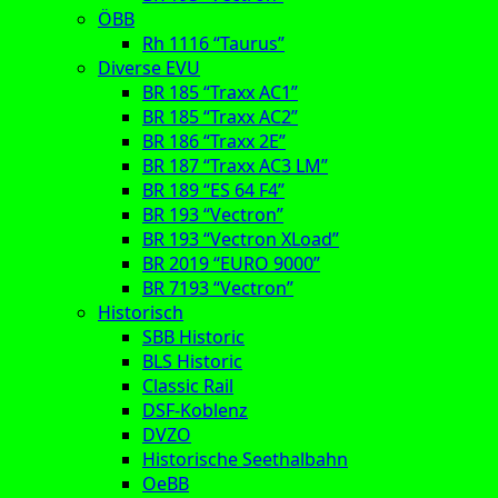
ÖBB
Rh 1116 “Taurus”
Diverse EVU
BR 185 “Traxx AC1”
BR 185 “Traxx AC2”
BR 186 “Traxx 2E”
BR 187 “Traxx AC3 LM”
BR 189 “ES 64 F4”
BR 193 “Vectron”
BR 193 “Vectron XLoad”
BR 2019 “EURO 9000”
BR 7193 “Vectron”
Historisch
SBB Historic
BLS Historic
Classic Rail
DSF-Koblenz
DVZO
Historische Seethalbahn
OeBB