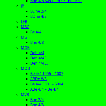
Bhe 4/6 3091 – 3095 “Polaris”
JB
BDhe 2/4
BDhe 4/8
LEB
MBC
Be 4/4
MG
Bhe 4/8
MGB
Deh 4/4
Deh 4/4 I
Deh 4/4 II
MOB
Be 4/4 1006 – 1007
ABDe 8/8
Be 4/4 5001 – 5004
ABe 4/4 – Be 4/4
MVR
Bhe 2/4
Bhe 4/8