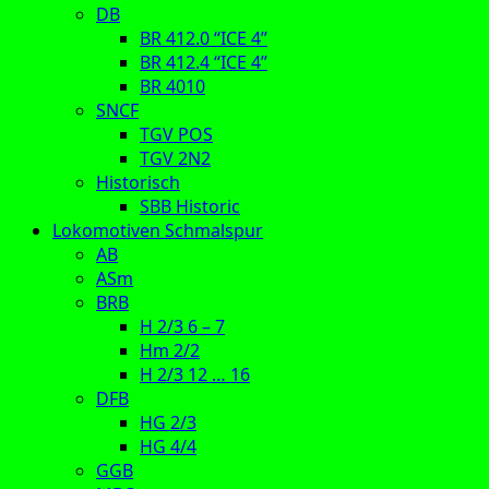
DB
BR 412.0 “ICE 4”
BR 412.4 “ICE 4”
BR 4010
SNCF
TGV POS
TGV 2N2
Historisch
SBB Historic
Lokomotiven Schmalspur
AB
ASm
BRB
H 2/3 6 – 7
Hm 2/2
H 2/3 12 … 16
DFB
HG 2/3
HG 4/4
GGB