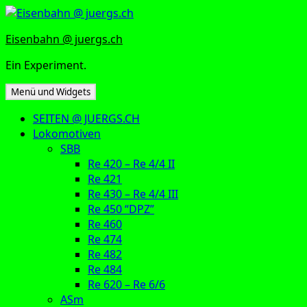
Zum
Inhalt
Eisenbahn @ juergs.ch
springen
Ein Experiment.
Menü und Widgets
SEITEN @ JUERGS.CH
Lokomotiven
SBB
Re 420 – Re 4/4 II
Re 421
Re 430 – Re 4/4 III
Re 450 “DPZ”
Re 460
Re 474
Re 482
Re 484
Re 620 – Re 6/6
ASm