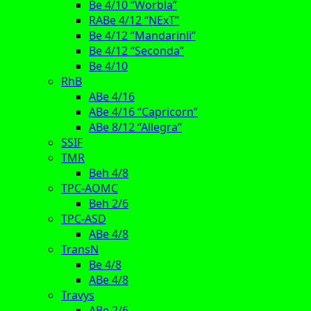
Be 4/10 “Worbla”
RABe 4/12 “NExT”
Be 4/12 “Mandarinli”
Be 4/12 “Seconda”
Be 4/10
RhB
ABe 4/16
ABe 4/16 “Capricorn”
ABe 8/12 “Allegra”
SSIF
TMR
Beh 4/8
TPC-AOMC
Beh 2/6
TPC-ASD
ABe 4/8
TransN
Be 4/8
ABe 4/8
Travys
ABe 2/6