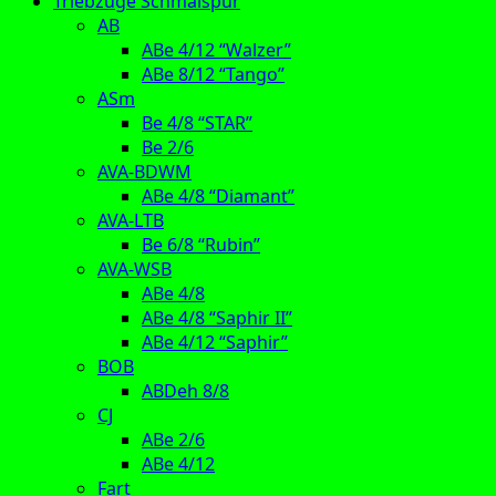
Triebzüge Schmalspur
AB
ABe 4/12 “Walzer”
ABe 8/12 “Tango”
ASm
Be 4/8 “STAR”
Be 2/6
AVA-BDWM
ABe 4/8 “Diamant”
AVA-LTB
Be 6/8 “Rubin”
AVA-WSB
ABe 4/8
ABe 4/8 “Saphir II”
ABe 4/12 “Saphir”
BOB
ABDeh 8/8
CJ
ABe 2/6
ABe 4/12
Fart