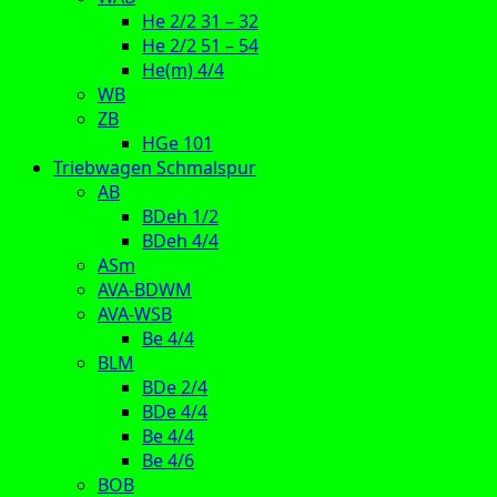
He 2/2 31 – 32
He 2/2 51 – 54
He(m) 4/4
WB
ZB
HGe 101
Triebwagen Schmalspur
AB
BDeh 1/2
BDeh 4/4
ASm
AVA-BDWM
AVA-WSB
Be 4/4
BLM
BDe 2/4
BDe 4/4
Be 4/4
Be 4/6
BOB