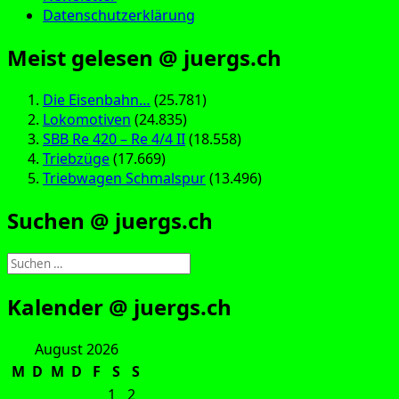
Datenschutzerklärung
Meist gelesen @ juergs.ch
Die Eisenbahn…
(25.781)
Lokomotiven
(24.835)
SBB Re 420 – Re 4/4 II
(18.558)
Triebzüge
(17.669)
Triebwagen Schmalspur
(13.496)
Suchen @ juergs.ch
Suchen
nach:
Kalender @ juergs.ch
August 2026
M
D
M
D
F
S
S
1
2