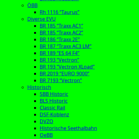
ÖBB
Rh 1116 “Taurus”
Diverse EVU
BR 185 “Traxx AC1”
BR 185 “Traxx AC2”
BR 186 “Traxx 2E”
BR 187 “Traxx AC3 LM”
BR 189 “ES 64 F4”
BR 193 “Vectron”
BR 193 “Vectron XLoad”
BR 2019 “EURO 9000”
BR 7193 “Vectron”
Historisch
SBB Historic
BLS Historic
Classic Rail
DSF-Koblenz
DVZO
Historische Seethalbahn
OeBB