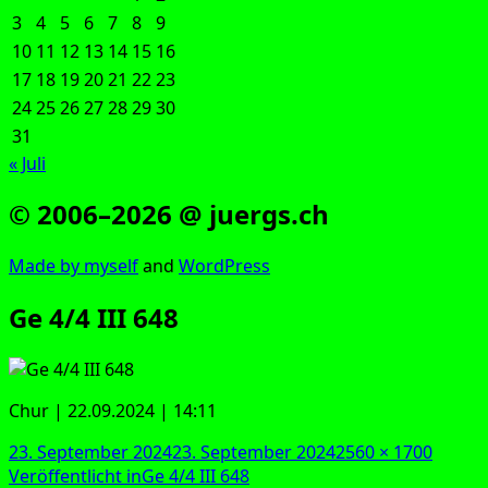
3
4
5
6
7
8
9
10
11
12
13
14
15
16
17
18
19
20
21
22
23
24
25
26
27
28
29
30
31
« Juli
© 2006–2026 @ juergs.ch
Made by mys­elf
and
Word­Press
Ge 4/4 III 648
Chur | 22.09.2024 | 14:11
Veröffentlicht
Originalgröße
23. September 2024
23. September 2024
2560 × 1700
am
Beitragsnavigation
Veröffentlicht in
Ge 4/4 III 648