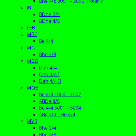
Bhe 4/6 3091 – 3095 “Polaris”
JB
BDhe 2/4
BDhe 4/8
LEB
MBC
Be 4/4
MG
Bhe 4/8
MGB
Deh 4/4
Deh 4/4 I
Deh 4/4 II
MOB
Be 4/4 1006 – 1007
ABDe 8/8
Be 4/4 5001 – 5004
ABe 4/4 – Be 4/4
MVR
Bhe 2/4
Bhe 4/8