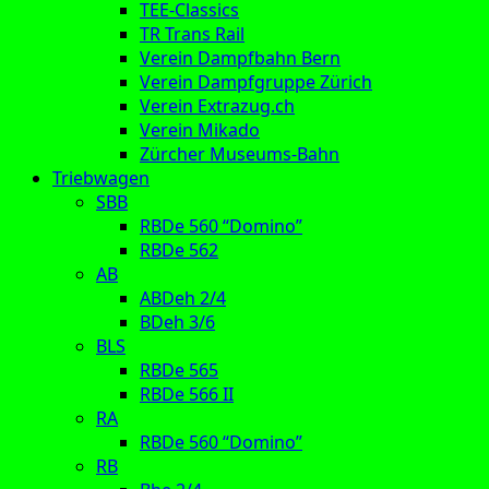
TEE-Classics
TR Trans Rail
Verein Dampfbahn Bern
Verein Dampfgruppe Zürich
Verein Extrazug.ch
Verein Mikado
Zürcher Museums-Bahn
Triebwagen
SBB
RBDe 560 “Domino”
RBDe 562
AB
ABDeh 2/4
BDeh 3/6
BLS
RBDe 565
RBDe 566 II
RA
RBDe 560 “Domino”
RB