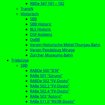
RBDe 567 181 – 182
TransN
Historisch
SBB
SBB Historic
BLS Historic
DSF-Koblenz
OeBB
Verein Historische Mittel-Thurgau-Bahn
Verein Pendelzug Mirage
Zürcher Museums-Bahn
Triebzüge
SBB
RABDe 500 “ICN”
RABe 501 “Giruno”
RABDe 502 “FV-Dosto”
RABe 502.2 “FV-Dosto”
RABe 502.4 “FV-Dosto”
RABe 503 “Astoro”
RABe 511.0 “RV/IR-Dosto”