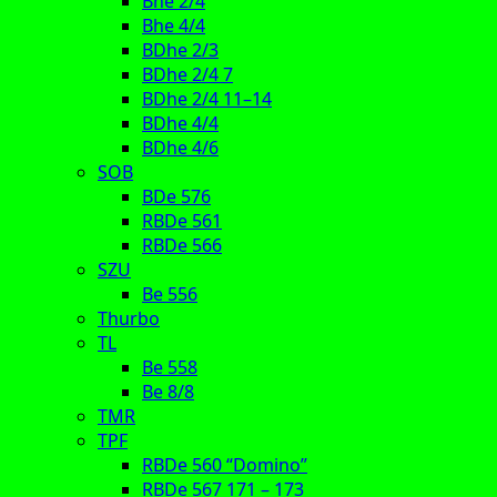
Bhe 2/4
Bhe 4/4
BDhe 2/3
BDhe 2/4 7
BDhe 2/4 11–14
BDhe 4/4
BDhe 4/6
SOB
BDe 576
RBDe 561
RBDe 566
SZU
Be 556
Thurbo
TL
Be 558
Be 8/8
TMR
TPF
RBDe 560 “Domino”
RBDe 567 171 – 173