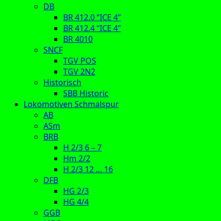
DB
BR 412.0 “ICE 4”
BR 412.4 “ICE 4”
BR 4010
SNCF
TGV POS
TGV 2N2
Historisch
SBB Historic
Lokomotiven Schmalspur
AB
ASm
BRB
H 2/3 6 – 7
Hm 2/2
H 2/3 12 … 16
DFB
HG 2/3
HG 4/4
GGB