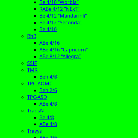
Be 4/10 “Worbla”
RABe 4/12 “NExT”
Be 4/12 “Mandarinli”
Be 4/12 “Seconda”
Be 4/10
RhB
ABe 4/16
ABe 4/16 “Capricorn”
ABe 8/12 “Allegra”
SSIF
TMR
Beh 4/8
TPC-AOMC
Beh 2/6
TPC-ASD
ABe 4/8
TransN
Be 4/8
ABe 4/8
Travys
ABe 2/6