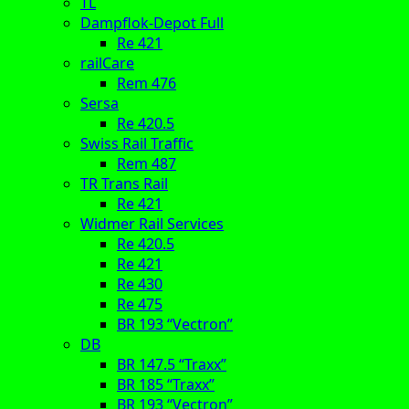
TL
Dampflok-Depot Full
Re 421
railCare
Rem 476
Sersa
Re 420.5
Swiss Rail Traffic
Rem 487
TR Trans Rail
Re 421
Widmer Rail Services
Re 420.5
Re 421
Re 430
Re 475
BR 193 “Vectron”
DB
BR 147.5 “Traxx”
BR 185 “Traxx”
BR 193 “Vectron”