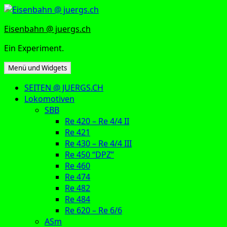
Zum
Inhalt
Eisenbahn @ juergs.ch
springen
Ein Experiment.
Menü und Widgets
SEITEN @ JUERGS.CH
Lokomotiven
SBB
Re 420 – Re 4/4 II
Re 421
Re 430 – Re 4/4 III
Re 450 “DPZ”
Re 460
Re 474
Re 482
Re 484
Re 620 – Re 6/6
ASm