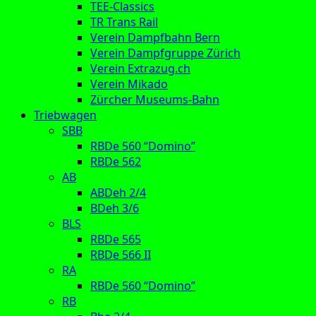
TEE-Classics
TR Trans Rail
Verein Dampfbahn Bern
Verein Dampfgruppe Zürich
Verein Extrazug.ch
Verein Mikado
Zürcher Museums-Bahn
Triebwagen
SBB
RBDe 560 “Domino”
RBDe 562
AB
ABDeh 2/4
BDeh 3/6
BLS
RBDe 565
RBDe 566 II
RA
RBDe 560 “Domino”
RB