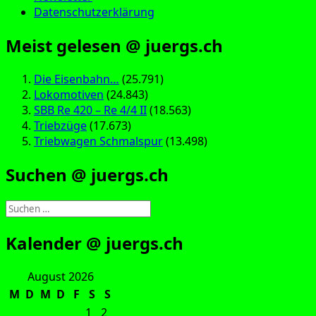
Datenschutzerklärung
Meist gelesen @ juergs.ch
Die Eisenbahn…
(25.791)
Lokomotiven
(24.843)
SBB Re 420 – Re 4/4 II
(18.563)
Triebzüge
(17.673)
Triebwagen Schmalspur
(13.498)
Suchen @ juergs.ch
Suchen
nach:
Kalender @ juergs.ch
August 2026
M
D
M
D
F
S
S
1
2