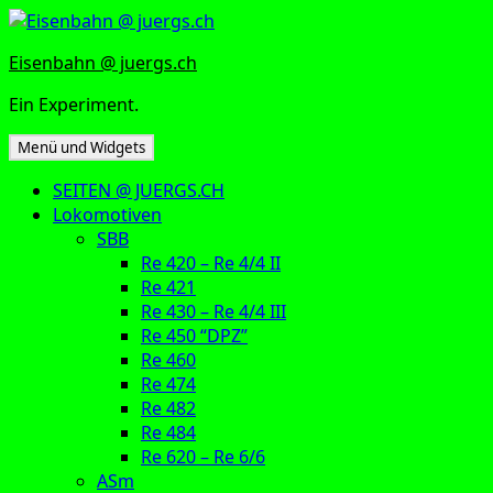
Zum
Inhalt
Eisenbahn @ juergs.ch
springen
Ein Experiment.
Menü und Widgets
SEITEN @ JUERGS.CH
Lokomotiven
SBB
Re 420 – Re 4/4 II
Re 421
Re 430 – Re 4/4 III
Re 450 “DPZ”
Re 460
Re 474
Re 482
Re 484
Re 620 – Re 6/6
ASm