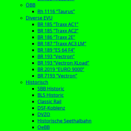
ÖBB
Rh 1116 “Taurus”
Diverse EVU
BR 185 “Traxx AC1”
BR 185 “Traxx AC2”
BR 186 “Traxx 2E”
BR 187 “Traxx AC3 LM”
BR 189 “ES 64 F4”
BR 193 “Vectron”
BR 193 “Vectron XLoad”
BR 2019 “EURO 9000”
BR 7193 “Vectron”
Historisch
SBB Historic
BLS Historic
Classic Rail
DSF-Koblenz
DVZO
Historische Seethalbahn
OeBB