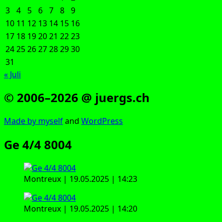
3
4
5
6
7
8
9
10
11
12
13
14
15
16
17
18
19
20
21
22
23
24
25
26
27
28
29
30
31
« Juli
© 2006–2026 @ juergs.ch
Made by mys­elf
and
Word­Press
Ge 4/4 8004
Mon­treux | 19.05.2025 | 14:23
Mon­treux | 19.05.2025 | 14:20