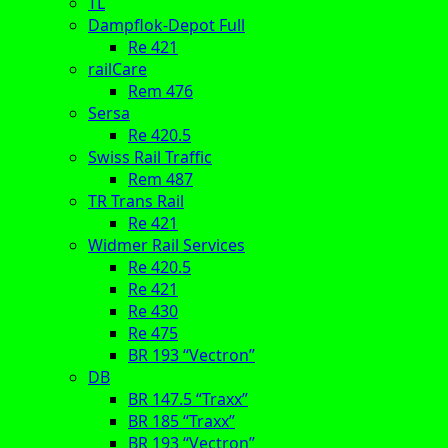
TL
Dampflok-Depot Full
Re 421
railCare
Rem 476
Sersa
Re 420.5
Swiss Rail Traffic
Rem 487
TR Trans Rail
Re 421
Widmer Rail Services
Re 420.5
Re 421
Re 430
Re 475
BR 193 “Vectron”
DB
BR 147.5 “Traxx”
BR 185 “Traxx”
BR 193 “Vectron”