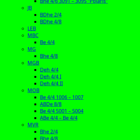
Bhe 4/6 3091 – 3095 “Polaris”
JB
BDhe 2/4
BDhe 4/8
LEB
MBC
Be 4/4
MG
Bhe 4/8
MGB
Deh 4/4
Deh 4/4 I
Deh 4/4 II
MOB
Be 4/4 1006 – 1007
ABDe 8/8
Be 4/4 5001 – 5004
ABe 4/4 – Be 4/4
MVR
Bhe 2/4
Bhe 4/8