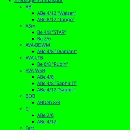
Triebzüge Schmalspur
AB
ABe 4/12 “Walzer”
ABe 8/12 “Tango”
ASm
Be 4/8 “STAR”
Be 2/6
AVA-BDWM
ABe 4/8 “Diamant”
AVA-LTB
Be 6/8 “Rubin”
AVA-WSB
ABe 4/8
ABe 4/8 “Saphir II”
ABe 4/12 “Saphir”
BOB
ABDeh 8/8
CJ
ABe 2/6
ABe 4/12
Fart