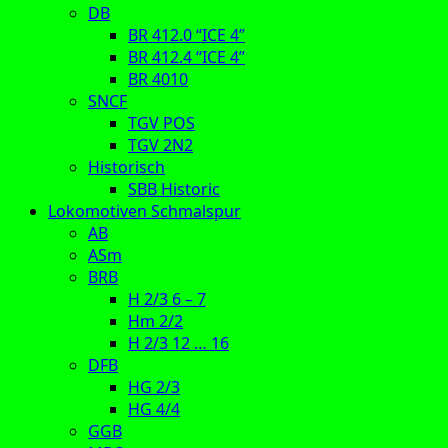
DB
BR 412.0 “ICE 4”
BR 412.4 “ICE 4”
BR 4010
SNCF
TGV POS
TGV 2N2
Historisch
SBB Historic
Lokomotiven Schmalspur
AB
ASm
BRB
H 2/3 6 – 7
Hm 2/2
H 2/3 12 … 16
DFB
HG 2/3
HG 4/4
GGB