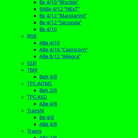
Be 4/10 “Worbla”
RABe 4/12 “NExT”
Be 4/12 “Mandarinli”
Be 4/12 “Seconda”
Be 4/10
RhB
ABe 4/16
ABe 4/16 “Capricorn”
ABe 8/12 “Allegra”
SSIF
TMR
Beh 4/8
TPC-AOMC
Beh 2/6
TPC-ASD
ABe 4/8
TransN
Be 4/8
ABe 4/8
Travys
ABe 2/6