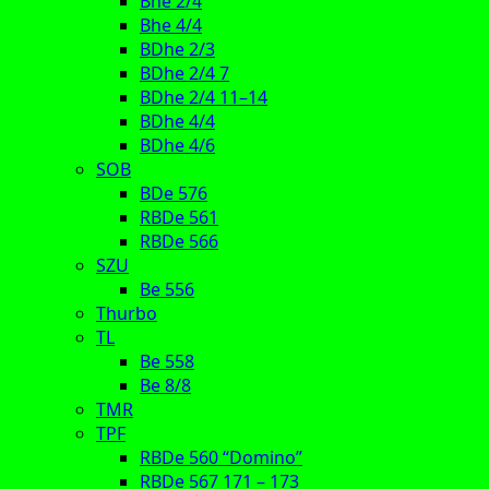
Bhe 2/4
Bhe 4/4
BDhe 2/3
BDhe 2/4 7
BDhe 2/4 11–14
BDhe 4/4
BDhe 4/6
SOB
BDe 576
RBDe 561
RBDe 566
SZU
Be 556
Thurbo
TL
Be 558
Be 8/8
TMR
TPF
RBDe 560 “Domino”
RBDe 567 171 – 173