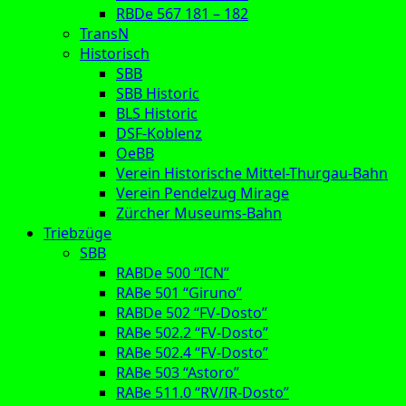
RBDe 567 181 – 182
TransN
Historisch
SBB
SBB Historic
BLS Historic
DSF-Koblenz
OeBB
Verein Historische Mittel-Thurgau-Bahn
Verein Pendelzug Mirage
Zürcher Museums-Bahn
Triebzüge
SBB
RABDe 500 “ICN”
RABe 501 “Giruno”
RABDe 502 “FV-Dosto”
RABe 502.2 “FV-Dosto”
RABe 502.4 “FV-Dosto”
RABe 503 “Astoro”
RABe 511.0 “RV/IR-Dosto”