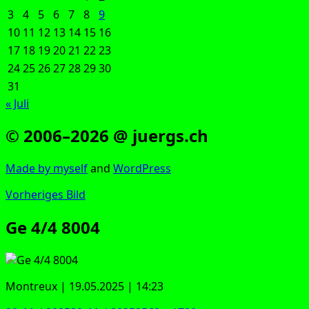
3
4
5
6
7
8
9
10
11
12
13
14
15
16
17
18
19
20
21
22
23
24
25
26
27
28
29
30
31
« Juli
© 2006–2026 @ juergs.ch
Made by mys­elf
and
Word­Press
Vorheriges Bild
Ge 4/4 8004
Mon­treux | 19.05.2025 | 14:23