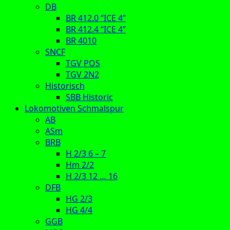
DB
BR 412.0 “ICE 4”
BR 412.4 “ICE 4”
BR 4010
SNCF
TGV POS
TGV 2N2
Historisch
SBB Historic
Lokomotiven Schmalspur
AB
ASm
BRB
H 2/3 6 – 7
Hm 2/2
H 2/3 12 … 16
DFB
HG 2/3
HG 4/4
GGB