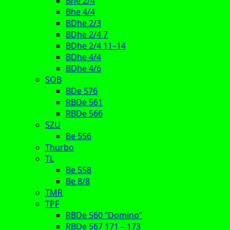
Bhe 2/4
Bhe 4/4
BDhe 2/3
BDhe 2/4 7
BDhe 2/4 11–14
BDhe 4/4
BDhe 4/6
SOB
BDe 576
RBDe 561
RBDe 566
SZU
Be 556
Thurbo
TL
Be 558
Be 8/8
TMR
TPF
RBDe 560 “Domino”
RBDe 567 171 – 173