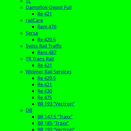
TL
Dampflok-Depot Full
Re 421
railCare
Rem 476
Sersa
Re 420.5
Swiss Rail Traffic
Rem 487
TR Trans Rail
Re 421
Widmer Rail Services
Re 420.5
Re 421
Re 430
Re 475
BR 193 “Vectron”
DB
BR 147.5 “Traxx”
BR 185 “Traxx”
BR 193 “Vectron”