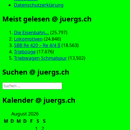
Datenschutzerklärung
Meist gelesen @ juergs.ch
Die Eisenbahn…
(25.797)
Lokomotiven
(24.846)
SBB Re 420 – Re 4/4 II
(18.563)
Triebzüge
(17.676)
Triebwagen Schmalspur
(13.502)
Suchen @ juergs.ch
Suchen
nach:
Kalender @ juergs.ch
August 2026
M
D
M
D
F
S
S
1
2