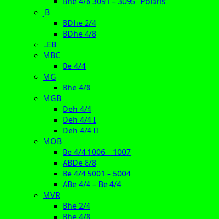
Bhe 4/6 3091 – 3095 “Polaris”
JB
BDhe 2/4
BDhe 4/8
LEB
MBC
Be 4/4
MG
Bhe 4/8
MGB
Deh 4/4
Deh 4/4 I
Deh 4/4 II
MOB
Be 4/4 1006 – 1007
ABDe 8/8
Be 4/4 5001 – 5004
ABe 4/4 – Be 4/4
MVR
Bhe 2/4
Bhe 4/8