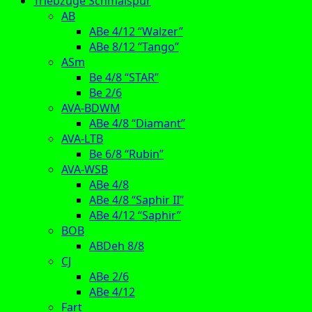
Triebzüge Schmalspur
AB
ABe 4/12 “Walzer”
ABe 8/12 “Tango”
ASm
Be 4/8 “STAR”
Be 2/6
AVA-BDWM
ABe 4/8 “Diamant”
AVA-LTB
Be 6/8 “Rubin”
AVA-WSB
ABe 4/8
ABe 4/8 “Saphir II”
ABe 4/12 “Saphir”
BOB
ABDeh 8/8
CJ
ABe 2/6
ABe 4/12
Fart