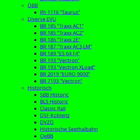
ÖBB
Rh 1116 “Taurus”
Diverse EVU
BR 185 “Traxx AC1”
BR 185 “Traxx AC2”
BR 186 “Traxx 2E”
BR 187 “Traxx AC3 LM”
BR 189 “ES 64 F4”
BR 193 “Vectron”
BR 193 “Vectron XLoad”
BR 2019 “EURO 9000”
BR 7193 “Vectron”
Historisch
SBB Historic
BLS Historic
Classic Rail
DSF-Koblenz
DVZO
Historische Seethalbahn
OeBB