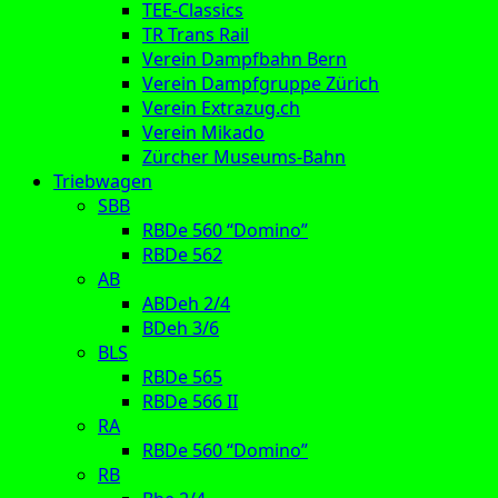
TEE-Classics
TR Trans Rail
Verein Dampfbahn Bern
Verein Dampfgruppe Zürich
Verein Extrazug.ch
Verein Mikado
Zürcher Museums-Bahn
Triebwagen
SBB
RBDe 560 “Domino”
RBDe 562
AB
ABDeh 2/4
BDeh 3/6
BLS
RBDe 565
RBDe 566 II
RA
RBDe 560 “Domino”
RB