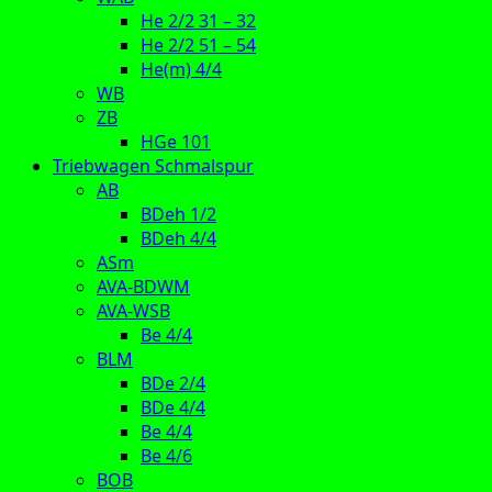
He 2/2 31 – 32
He 2/2 51 – 54
He(m) 4/4
WB
ZB
HGe 101
Triebwagen Schmalspur
AB
BDeh 1/2
BDeh 4/4
ASm
AVA-BDWM
AVA-WSB
Be 4/4
BLM
BDe 2/4
BDe 4/4
Be 4/4
Be 4/6
BOB