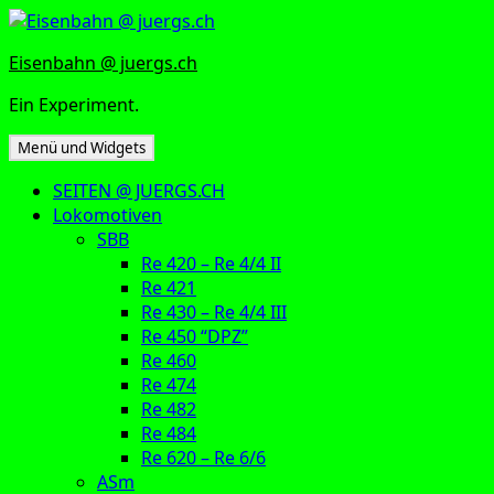
Zum
Inhalt
Eisenbahn @ juergs.ch
springen
Ein Experiment.
Menü und Widgets
SEITEN @ JUERGS.CH
Lokomotiven
SBB
Re 420 – Re 4/4 II
Re 421
Re 430 – Re 4/4 III
Re 450 “DPZ”
Re 460
Re 474
Re 482
Re 484
Re 620 – Re 6/6
ASm