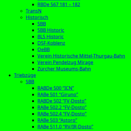
RBDe 567 181 – 182
TransN
Historisch
SBB
SBB Historic
BLS Historic
DSF-Koblenz
OeBB
Verein Historische Mittel-Thurgau-Bahn
Verein Pendelzug Mirage
Zürcher Museums-Bahn
Triebzüge
SBB
RABDe 500 “ICN”
RABe 501 “Giruno”
RABDe 502 “FV-Dosto”
RABe 502.2 “FV-Dosto”
RABe 502.4 “FV-Dosto”
RABe 503 “Astoro”
RABe 511.0 “RV/IR-Dosto”