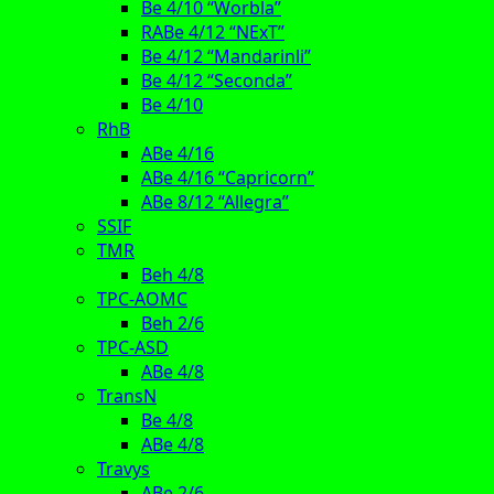
Be 4/10 “Worbla”
RABe 4/12 “NExT”
Be 4/12 “Mandarinli”
Be 4/12 “Seconda”
Be 4/10
RhB
ABe 4/16
ABe 4/16 “Capricorn”
ABe 8/12 “Allegra”
SSIF
TMR
Beh 4/8
TPC-AOMC
Beh 2/6
TPC-ASD
ABe 4/8
TransN
Be 4/8
ABe 4/8
Travys
ABe 2/6