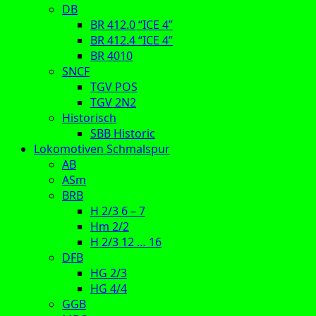
DB
BR 412.0 “ICE 4”
BR 412.4 “ICE 4”
BR 4010
SNCF
TGV POS
TGV 2N2
Historisch
SBB Historic
Lokomotiven Schmalspur
AB
ASm
BRB
H 2/3 6 – 7
Hm 2/2
H 2/3 12 … 16
DFB
HG 2/3
HG 4/4
GGB