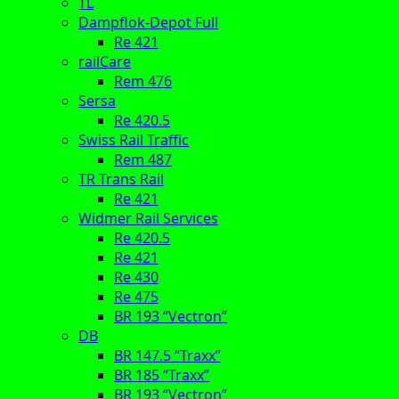
TL
Dampflok-Depot Full
Re 421
railCare
Rem 476
Sersa
Re 420.5
Swiss Rail Traffic
Rem 487
TR Trans Rail
Re 421
Widmer Rail Services
Re 420.5
Re 421
Re 430
Re 475
BR 193 “Vectron”
DB
BR 147.5 “Traxx”
BR 185 “Traxx”
BR 193 “Vectron”