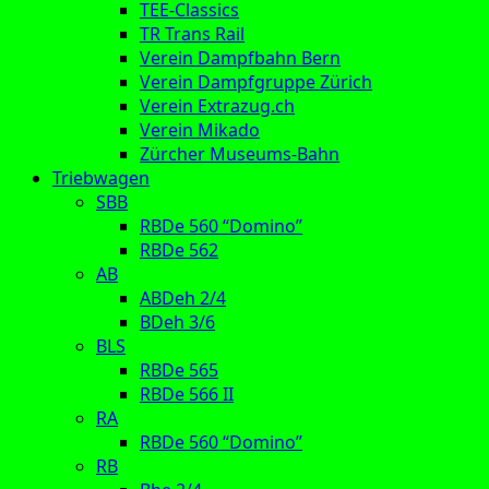
TEE-Classics
TR Trans Rail
Verein Dampfbahn Bern
Verein Dampfgruppe Zürich
Verein Extrazug.ch
Verein Mikado
Zürcher Museums-Bahn
Triebwagen
SBB
RBDe 560 “Domino”
RBDe 562
AB
ABDeh 2/4
BDeh 3/6
BLS
RBDe 565
RBDe 566 II
RA
RBDe 560 “Domino”
RB