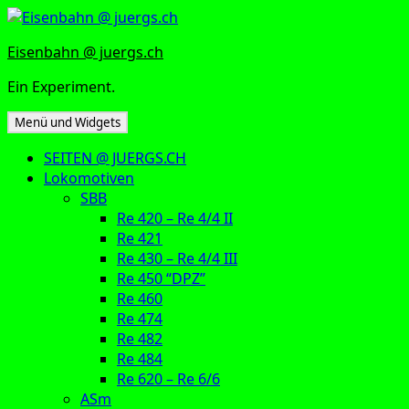
Zum
Inhalt
Eisenbahn @ juergs.ch
springen
Ein Experiment.
Menü und Widgets
SEITEN @ JUERGS.CH
Lokomotiven
SBB
Re 420 – Re 4/4 II
Re 421
Re 430 – Re 4/4 III
Re 450 “DPZ”
Re 460
Re 474
Re 482
Re 484
Re 620 – Re 6/6
ASm