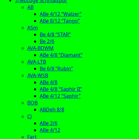
Triebzüge Schmalspur
AB
ABe 4/12 “Walzer”
ABe 8/12 “Tango”
ASm
Be 4/8 “STAR”
Be 2/6
AVA-BDWM
ABe 4/8 “Diamant”
AVA-LTB
Be 6/8 “Rubin”
AVA-WSB
ABe 4/8
ABe 4/8 “Saphir II”
ABe 4/12 “Saphir”
BOB
ABDeh 8/8
CJ
ABe 2/6
ABe 4/12
Fart