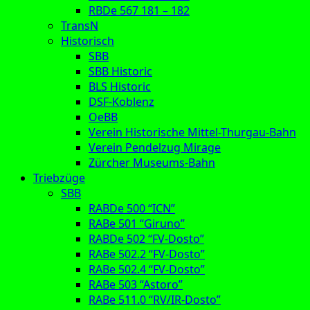
RBDe 567 181 – 182
TransN
Historisch
SBB
SBB Historic
BLS Historic
DSF-Koblenz
OeBB
Verein Historische Mittel-Thurgau-Bahn
Verein Pendelzug Mirage
Zürcher Museums-Bahn
Triebzüge
SBB
RABDe 500 “ICN”
RABe 501 “Giruno”
RABDe 502 “FV-Dosto”
RABe 502.2 “FV-Dosto”
RABe 502.4 “FV-Dosto”
RABe 503 “Astoro”
RABe 511.0 “RV/IR-Dosto”