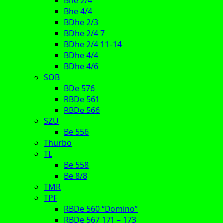
Bhe 2/4
Bhe 4/4
BDhe 2/3
BDhe 2/4 7
BDhe 2/4 11–14
BDhe 4/4
BDhe 4/6
SOB
BDe 576
RBDe 561
RBDe 566
SZU
Be 556
Thurbo
TL
Be 558
Be 8/8
TMR
TPF
RBDe 560 “Domino”
RBDe 567 171 – 173