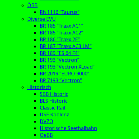
ÖBB
Rh 1116 “Taurus”
Diverse EVU
BR 185 “Traxx AC1”
BR 185 “Traxx AC2”
BR 186 “Traxx 2E”
BR 187 “Traxx AC3 LM”
BR 189 “ES 64 F4”
BR 193 “Vectron”
BR 193 “Vectron XLoad”
BR 2019 “EURO 9000”
BR 7193 “Vectron”
Historisch
SBB Historic
BLS Historic
Classic Rail
DSF-Koblenz
DVZO
Historische Seethalbahn
OeBB