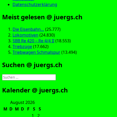
Datenschutzerklärung
Meist gelesen @ juergs.ch
Die Eisenbahn…
(25.777)
Lokomotiven
(24.830)
SBB Re 420 – Re 4/4 II
(18.553)
Triebzüge
(17.662)
Triebwagen Schmalspur
(13.494)
Suchen @ juergs.ch
Suchen
nach:
Kalender @ juergs.ch
August 2026
M
D
M
D
F
S
S
1
2