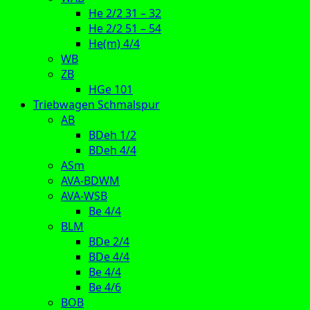
He 2/2 31 – 32
He 2/2 51 – 54
He(m) 4/4
WB
ZB
HGe 101
Triebwagen Schmalspur
AB
BDeh 1/2
BDeh 4/4
ASm
AVA-BDWM
AVA-WSB
Be 4/4
BLM
BDe 2/4
BDe 4/4
Be 4/4
Be 4/6
BOB