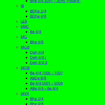
Bhe 4/6 3091 – 3095 “Polaris”
JB
BDhe 2/4
BDhe 4/8
LEB
MBC
Be 4/4
MG
Bhe 4/8
MGB
Deh 4/4
Deh 4/4 I
Deh 4/4 II
MOB
Be 4/4 1006 – 1007
ABDe 8/8
Be 4/4 5001 – 5004
ABe 4/4 – Be 4/4
MVR
Bhe 2/4
Bhe 4/8