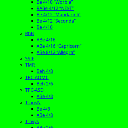
Be 4/10 “Worbla”
RABe 4/12 “NExT”
Be 4/12 “Mandarinli”
Be 4/12 “Seconda”
Be 4/10
RhB
ABe 4/16
ABe 4/16 “Capricorn”
ABe 8/12 “Allegra”
SSIF
TMR
Beh 4/8
TPC-AOMC
Beh 2/6
TPC-ASD
ABe 4/8
TransN
Be 4/8
ABe 4/8
Travys
ABe 2/6