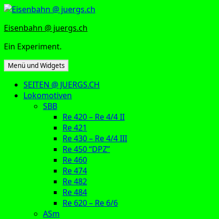
Zum
Inhalt
Eisenbahn @ juergs.ch
springen
Ein Experiment.
Menü und Widgets
SEITEN @ JUERGS.CH
Lokomotiven
SBB
Re 420 – Re 4/4 II
Re 421
Re 430 – Re 4/4 III
Re 450 “DPZ”
Re 460
Re 474
Re 482
Re 484
Re 620 – Re 6/6
ASm