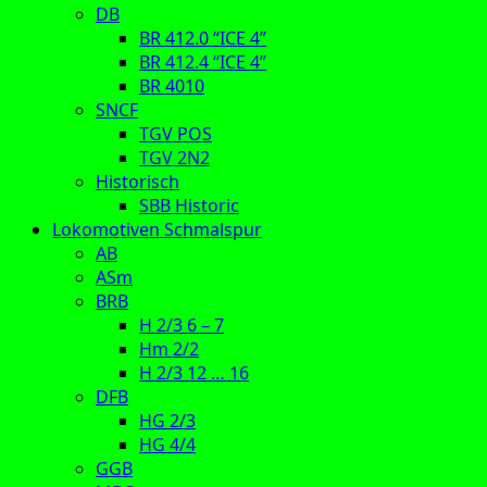
DB
BR 412.0 “ICE 4”
BR 412.4 “ICE 4”
BR 4010
SNCF
TGV POS
TGV 2N2
Historisch
SBB Historic
Lokomotiven Schmalspur
AB
ASm
BRB
H 2/3 6 – 7
Hm 2/2
H 2/3 12 … 16
DFB
HG 2/3
HG 4/4
GGB