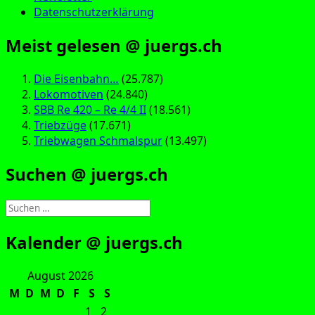
Datenschutzerklärung
Meist gelesen @ juergs.ch
Die Eisenbahn…
(25.787)
Lokomotiven
(24.840)
SBB Re 420 – Re 4/4 II
(18.561)
Triebzüge
(17.671)
Triebwagen Schmalspur
(13.497)
Suchen @ juergs.ch
Suchen
nach:
Kalender @ juergs.ch
August 2026
M
D
M
D
F
S
S
1
2