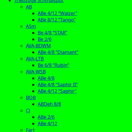
Triebzüge Schmalspur
AB
ABe 4/12 “Walzer”
ABe 8/12 “Tango”
ASm
Be 4/8 “STAR”
Be 2/6
AVA-BDWM
ABe 4/8 “Diamant”
AVA-LTB
Be 6/8 “Rubin”
AVA-WSB
ABe 4/8
ABe 4/8 “Saphir II”
ABe 4/12 “Saphir”
BOB
ABDeh 8/8
CJ
ABe 2/6
ABe 4/12
Fart