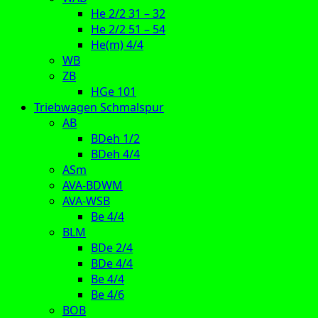
He 2/2 31 – 32
He 2/2 51 – 54
He(m) 4/4
WB
ZB
HGe 101
Triebwagen Schmalspur
AB
BDeh 1/2
BDeh 4/4
ASm
AVA-BDWM
AVA-WSB
Be 4/4
BLM
BDe 2/4
BDe 4/4
Be 4/4
Be 4/6
BOB