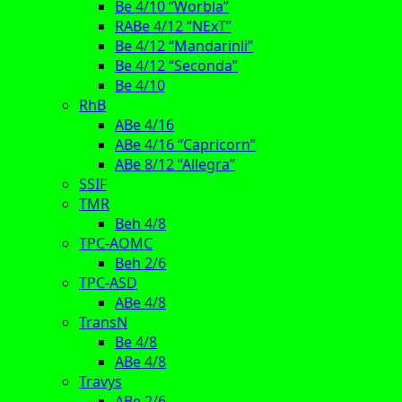
Be 4/10 “Worbla”
RABe 4/12 “NExT”
Be 4/12 “Mandarinli”
Be 4/12 “Seconda”
Be 4/10
RhB
ABe 4/16
ABe 4/16 “Capricorn”
ABe 8/12 “Allegra”
SSIF
TMR
Beh 4/8
TPC-AOMC
Beh 2/6
TPC-ASD
ABe 4/8
TransN
Be 4/8
ABe 4/8
Travys
ABe 2/6