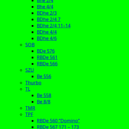
Bhe 2/4
Bhe 4/4
BDhe 2/3
BDhe 2/4 7
BDhe 2/4 11–14
BDhe 4/4
BDhe 4/6
SOB
BDe 576
RBDe 561
RBDe 566
SZU
Be 556
Thurbo
TL
Be 558
Be 8/8
TMR
TPF
RBDe 560 “Domino”
RBDe 567 171 – 173