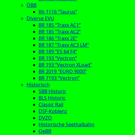
ÖBB
Rh 1116 “Taurus”
Diverse EVU
BR 185 “Traxx AC1”
BR 185 “Traxx AC2”
BR 186 “Traxx 2E”
BR 187 “Traxx AC3 LM”
BR 189 “ES 64 F4”
BR 193 “Vectron”
BR 193 “Vectron XLoad”
BR 2019 “EURO 9000”
BR 7193 “Vectron”
Historisch
SBB Historic
BLS Historic
Classic Rail
DSF-Koblenz
DVZO
Historische Seethalbahn
OeBB