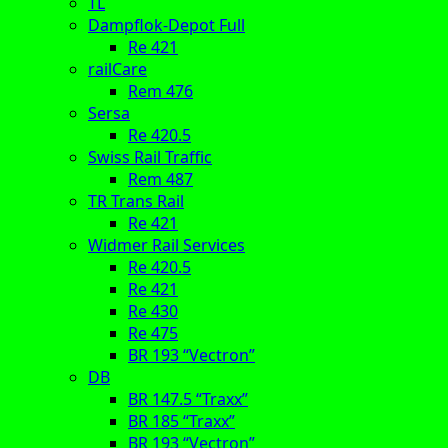
TL
Dampflok-Depot Full
Re 421
railCare
Rem 476
Sersa
Re 420.5
Swiss Rail Traffic
Rem 487
TR Trans Rail
Re 421
Widmer Rail Services
Re 420.5
Re 421
Re 430
Re 475
BR 193 “Vectron”
DB
BR 147.5 “Traxx”
BR 185 “Traxx”
BR 193 “Vectron”