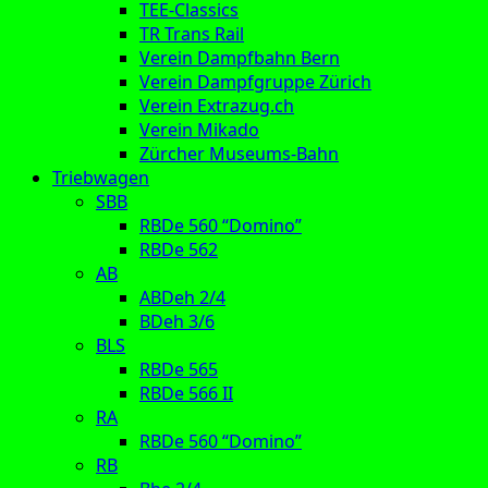
TEE-Classics
TR Trans Rail
Verein Dampfbahn Bern
Verein Dampfgruppe Zürich
Verein Extrazug.ch
Verein Mikado
Zürcher Museums-Bahn
Triebwagen
SBB
RBDe 560 “Domino”
RBDe 562
AB
ABDeh 2/4
BDeh 3/6
BLS
RBDe 565
RBDe 566 II
RA
RBDe 560 “Domino”
RB