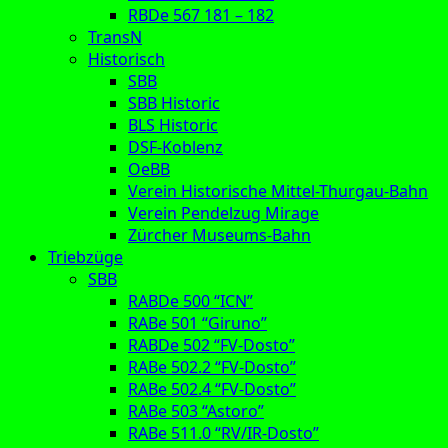
RBDe 567 181 – 182
TransN
Historisch
SBB
SBB Historic
BLS Historic
DSF-Koblenz
OeBB
Verein Historische Mittel-Thurgau-Bahn
Verein Pendelzug Mirage
Zürcher Museums-Bahn
Triebzüge
SBB
RABDe 500 “ICN”
RABe 501 “Giruno”
RABDe 502 “FV-Dosto”
RABe 502.2 “FV-Dosto”
RABe 502.4 “FV-Dosto”
RABe 503 “Astoro”
RABe 511.0 “RV/IR-Dosto”