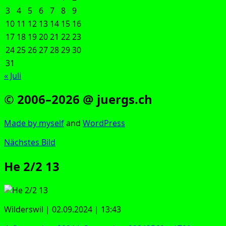
3
4
5
6
7
8
9
10
11
12
13
14
15
16
17
18
19
20
21
22
23
24
25
26
27
28
29
30
31
« Juli
© 2006–2026 @ juergs.ch
Made by mys­elf
and
Word­Press
Nächstes Bild
He 2/2 13
Wil­ders­wil | 02.09.2024 | 13:43