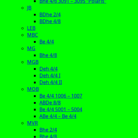
Bhe 4/6 3091 – 3095 “Polaris”
JB
BDhe 2/4
BDhe 4/8
LEB
MBC
Be 4/4
MG
Bhe 4/8
MGB
Deh 4/4
Deh 4/4 I
Deh 4/4 II
MOB
Be 4/4 1006 – 1007
ABDe 8/8
Be 4/4 5001 – 5004
ABe 4/4 – Be 4/4
MVR
Bhe 2/4
Bhe 4/8