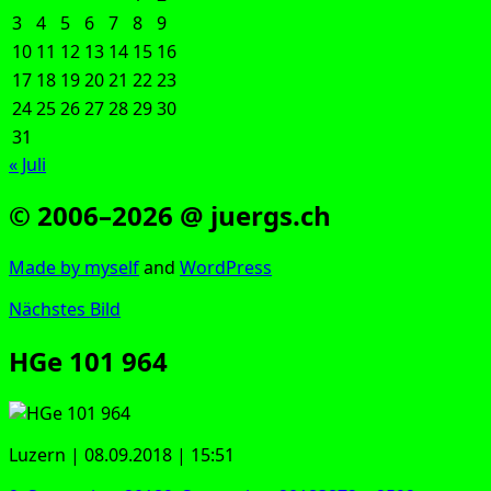
3
4
5
6
7
8
9
10
11
12
13
14
15
16
17
18
19
20
21
22
23
24
25
26
27
28
29
30
31
« Juli
© 2006–2026 @ juergs.ch
Made by mys­elf
and
Word­Press
Nächstes Bild
HGe 101 964
Luzern | 08.09.2018 | 15:51