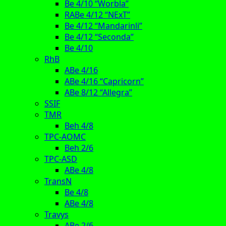
Be 4/10 “Worbla”
RABe 4/12 “NExT”
Be 4/12 “Mandarinli”
Be 4/12 “Seconda”
Be 4/10
RhB
ABe 4/16
ABe 4/16 “Capricorn”
ABe 8/12 “Allegra”
SSIF
TMR
Beh 4/8
TPC-AOMC
Beh 2/6
TPC-ASD
ABe 4/8
TransN
Be 4/8
ABe 4/8
Travys
ABe 2/6