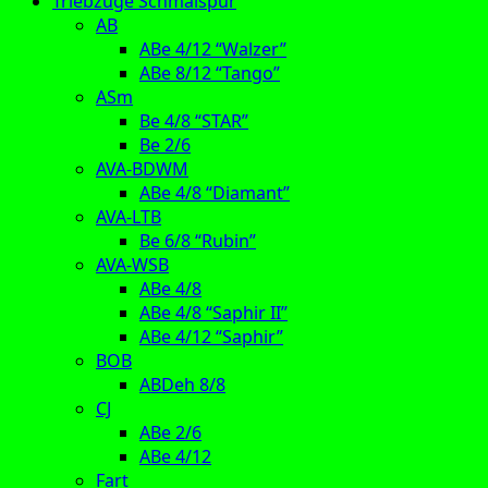
Triebzüge Schmalspur
AB
ABe 4/12 “Walzer”
ABe 8/12 “Tango”
ASm
Be 4/8 “STAR”
Be 2/6
AVA-BDWM
ABe 4/8 “Diamant”
AVA-LTB
Be 6/8 “Rubin”
AVA-WSB
ABe 4/8
ABe 4/8 “Saphir II”
ABe 4/12 “Saphir”
BOB
ABDeh 8/8
CJ
ABe 2/6
ABe 4/12
Fart