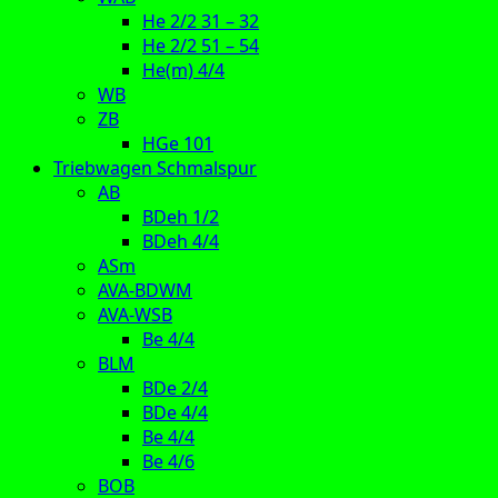
He 2/2 31 – 32
He 2/2 51 – 54
He(m) 4/4
WB
ZB
HGe 101
Triebwagen Schmalspur
AB
BDeh 1/2
BDeh 4/4
ASm
AVA-BDWM
AVA-WSB
Be 4/4
BLM
BDe 2/4
BDe 4/4
Be 4/4
Be 4/6
BOB