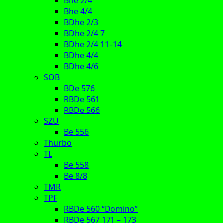
Bhe 2/4
Bhe 4/4
BDhe 2/3
BDhe 2/4 7
BDhe 2/4 11–14
BDhe 4/4
BDhe 4/6
SOB
BDe 576
RBDe 561
RBDe 566
SZU
Be 556
Thurbo
TL
Be 558
Be 8/8
TMR
TPF
RBDe 560 “Domino”
RBDe 567 171 – 173