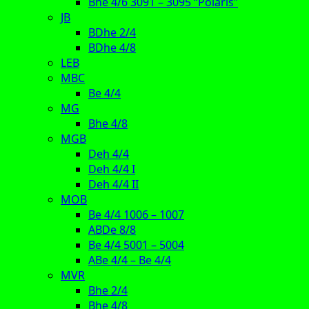
Bhe 4/6 3091 – 3095 “Polaris”
JB
BDhe 2/4
BDhe 4/8
LEB
MBC
Be 4/4
MG
Bhe 4/8
MGB
Deh 4/4
Deh 4/4 I
Deh 4/4 II
MOB
Be 4/4 1006 – 1007
ABDe 8/8
Be 4/4 5001 – 5004
ABe 4/4 – Be 4/4
MVR
Bhe 2/4
Bhe 4/8