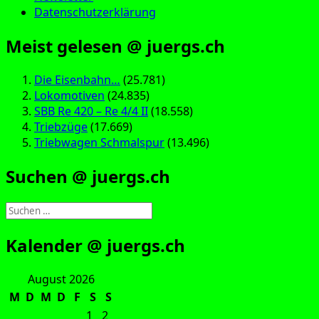
Datenschutzerklärung
Meist gelesen @ juergs.ch
Die Eisenbahn…
(25.781)
Lokomotiven
(24.835)
SBB Re 420 – Re 4/4 II
(18.558)
Triebzüge
(17.669)
Triebwagen Schmalspur
(13.496)
Suchen @ juergs.ch
Suchen
nach:
Kalender @ juergs.ch
August 2026
M
D
M
D
F
S
S
1
2