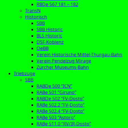
RBDe 567 181 – 182
TransN
Historisch
SBB
SBB Historic
BLS Historic
DSF-Koblenz
OeBB
Verein Historische Mittel-Thurgau-Bahn
Verein Pendelzug Mirage
Zürcher Museums-Bahn
Triebzüge
SBB
RABDe 500 “ICN”
RABe 501 “Giruno”
RABDe 502 “FV-Dosto”
RABe 502.2 “FV-Dosto”
RABe 502.4 “FV-Dosto”
RABe 503 “Astoro”
RABe 511.0 “RV/IR-Dosto”