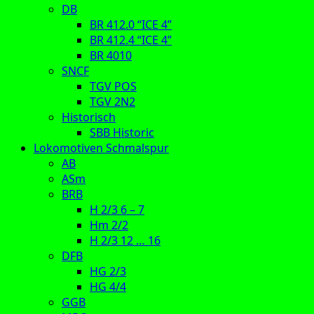
DB
BR 412.0 “ICE 4”
BR 412.4 “ICE 4”
BR 4010
SNCF
TGV POS
TGV 2N2
Historisch
SBB Historic
Lokomotiven Schmalspur
AB
ASm
BRB
H 2/3 6 – 7
Hm 2/2
H 2/3 12 … 16
DFB
HG 2/3
HG 4/4
GGB