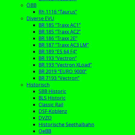
ÖBB
Rh 1116 “Taurus”
Diverse EVU
BR 185 “Traxx AC1”
BR 185 “Traxx AC2”
BR 186 “Traxx 2E”
BR 187 “Traxx AC3 LM”
BR 189 “ES 64 F4”
BR 193 “Vectron”
BR 193 “Vectron XLoad”
BR 2019 “EURO 9000”
BR 7193 “Vectron”
Historisch
SBB Historic
BLS Historic
Classic Rail
DSF-Koblenz
DVZO
Historische Seethalbahn
OeBB