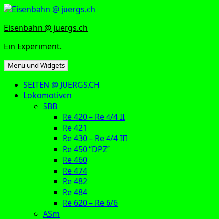
Zum
Inhalt
Eisenbahn @ juergs.ch
springen
Ein Experiment.
Menü und Widgets
SEITEN @ JUERGS.CH
Lokomotiven
SBB
Re 420 – Re 4/4 II
Re 421
Re 430 – Re 4/4 III
Re 450 “DPZ”
Re 460
Re 474
Re 482
Re 484
Re 620 – Re 6/6
ASm