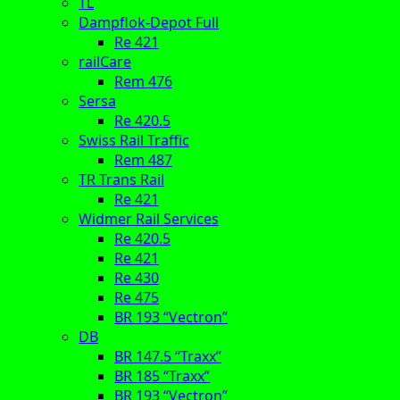
TL
Dampflok-Depot Full
Re 421
railCare
Rem 476
Sersa
Re 420.5
Swiss Rail Traffic
Rem 487
TR Trans Rail
Re 421
Widmer Rail Services
Re 420.5
Re 421
Re 430
Re 475
BR 193 “Vectron”
DB
BR 147.5 “Traxx”
BR 185 “Traxx”
BR 193 “Vectron”