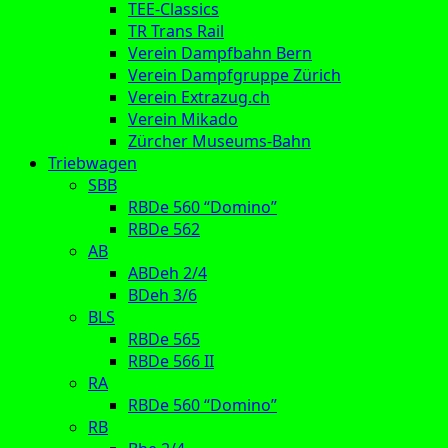
TEE-Classics
TR Trans Rail
Verein Dampfbahn Bern
Verein Dampfgruppe Zürich
Verein Extrazug.ch
Verein Mikado
Zürcher Museums-Bahn
Triebwagen
SBB
RBDe 560 “Domino”
RBDe 562
AB
ABDeh 2/4
BDeh 3/6
BLS
RBDe 565
RBDe 566 II
RA
RBDe 560 “Domino”
RB