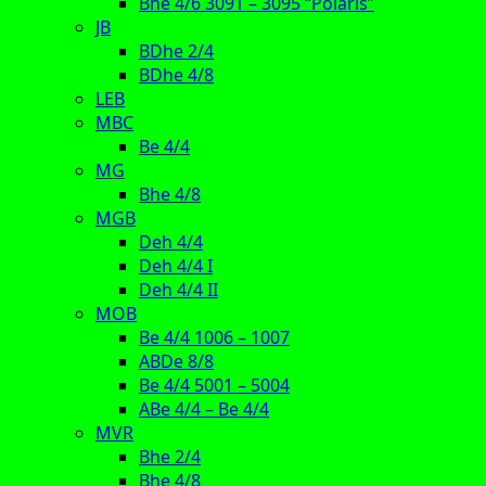
Bhe 4/6 3091 – 3095 “Polaris”
JB
BDhe 2/4
BDhe 4/8
LEB
MBC
Be 4/4
MG
Bhe 4/8
MGB
Deh 4/4
Deh 4/4 I
Deh 4/4 II
MOB
Be 4/4 1006 – 1007
ABDe 8/8
Be 4/4 5001 – 5004
ABe 4/4 – Be 4/4
MVR
Bhe 2/4
Bhe 4/8