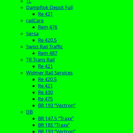
TL
Dampflok-Depot Full
Re 421
railCare
Rem 476
Sersa
Re 420.5
Swiss Rail Traffic
Rem 487
TR Trans Rail
Re 421
Widmer Rail Services
Re 420.5
Re 421
Re 430
Re 475
BR 193 “Vectron”
DB
BR 147.5 “Traxx”
BR 185 “Traxx”
BR 193 “Vectron”