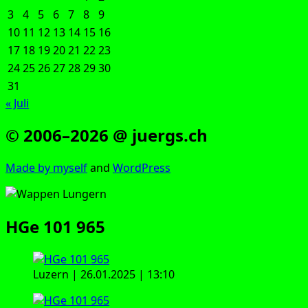
3
4
5
6
7
8
9
10
11
12
13
14
15
16
17
18
19
20
21
22
23
24
25
26
27
28
29
30
31
« Juli
© 2006–2026 @ juergs.ch
Made by mys­elf
and
Word­Press
HGe 101 965
Luzern | 26.01.2025 | 13:10