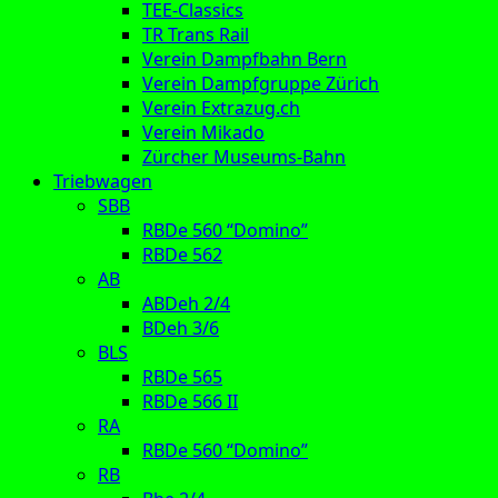
TEE-Classics
TR Trans Rail
Verein Dampfbahn Bern
Verein Dampfgruppe Zürich
Verein Extrazug.ch
Verein Mikado
Zürcher Museums-Bahn
Triebwagen
SBB
RBDe 560 “Domino”
RBDe 562
AB
ABDeh 2/4
BDeh 3/6
BLS
RBDe 565
RBDe 566 II
RA
RBDe 560 “Domino”
RB