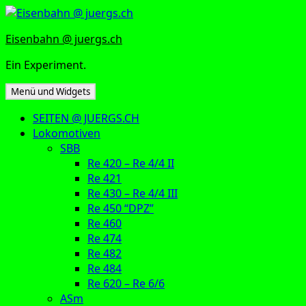
Zum
Inhalt
Eisenbahn @ juergs.ch
springen
Ein Experiment.
Menü und Widgets
SEITEN @ JUERGS.CH
Lokomotiven
SBB
Re 420 – Re 4/4 II
Re 421
Re 430 – Re 4/4 III
Re 450 “DPZ”
Re 460
Re 474
Re 482
Re 484
Re 620 – Re 6/6
ASm