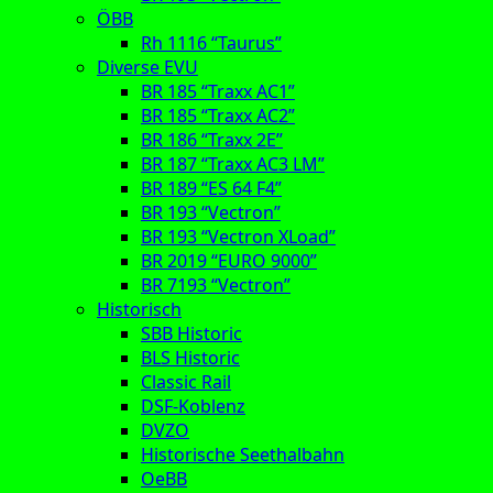
ÖBB
Rh 1116 “Taurus”
Diverse EVU
BR 185 “Traxx AC1”
BR 185 “Traxx AC2”
BR 186 “Traxx 2E”
BR 187 “Traxx AC3 LM”
BR 189 “ES 64 F4”
BR 193 “Vectron”
BR 193 “Vectron XLoad”
BR 2019 “EURO 9000”
BR 7193 “Vectron”
Historisch
SBB Historic
BLS Historic
Classic Rail
DSF-Koblenz
DVZO
Historische Seethalbahn
OeBB