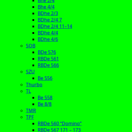
Bhe 2/4
Bhe 4/4
BDhe 2/3
BDhe 2/4 7
BDhe 2/4 11–14
BDhe 4/4
BDhe 4/6
SOB
BDe 576
RBDe 561
RBDe 566
SZU
Be 556
Thurbo
TL
Be 558
Be 8/8
TMR
TPF
RBDe 560 “Domino”
RBDe 567 171 – 173