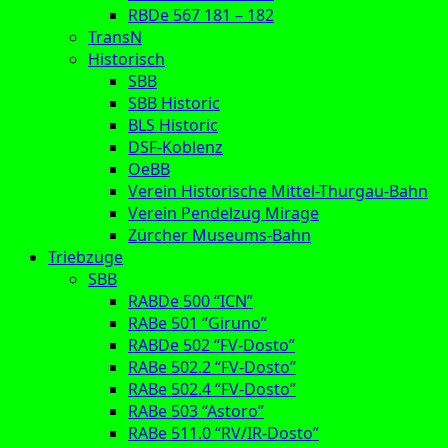
RBDe 567 181 – 182
TransN
Historisch
SBB
SBB Historic
BLS Historic
DSF-Koblenz
OeBB
Verein Historische Mittel-Thurgau-Bahn
Verein Pendelzug Mirage
Zürcher Museums-Bahn
Triebzüge
SBB
RABDe 500 “ICN”
RABe 501 “Giruno”
RABDe 502 “FV-Dosto”
RABe 502.2 “FV-Dosto”
RABe 502.4 “FV-Dosto”
RABe 503 “Astoro”
RABe 511.0 “RV/IR-Dosto”