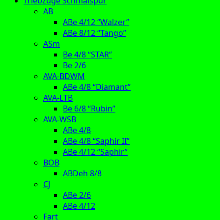
Triebzüge Schmalspur
AB
ABe 4/12 “Walzer”
ABe 8/12 “Tango”
ASm
Be 4/8 “STAR”
Be 2/6
AVA-BDWM
ABe 4/8 “Diamant”
AVA-LTB
Be 6/8 “Rubin”
AVA-WSB
ABe 4/8
ABe 4/8 “Saphir II”
ABe 4/12 “Saphir”
BOB
ABDeh 8/8
CJ
ABe 2/6
ABe 4/12
Fart