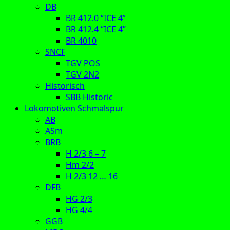
DB
BR 412.0 “ICE 4”
BR 412.4 “ICE 4”
BR 4010
SNCF
TGV POS
TGV 2N2
Historisch
SBB Historic
Lokomotiven Schmalspur
AB
ASm
BRB
H 2/3 6 – 7
Hm 2/2
H 2/3 12 … 16
DFB
HG 2/3
HG 4/4
GGB