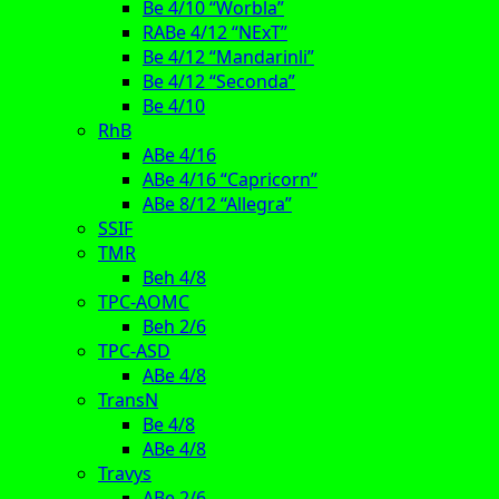
Be 4/10 “Worbla”
RABe 4/12 “NExT”
Be 4/12 “Mandarinli”
Be 4/12 “Seconda”
Be 4/10
RhB
ABe 4/16
ABe 4/16 “Capricorn”
ABe 8/12 “Allegra”
SSIF
TMR
Beh 4/8
TPC-AOMC
Beh 2/6
TPC-ASD
ABe 4/8
TransN
Be 4/8
ABe 4/8
Travys
ABe 2/6