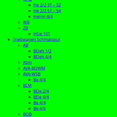
He 2/2 31 – 32
He 2/2 51 – 54
He(m) 4/4
WB
ZB
HGe 101
Triebwagen Schmalspur
AB
BDeh 1/2
BDeh 4/4
ASm
AVA-BDWM
AVA-WSB
Be 4/4
BLM
BDe 2/4
BDe 4/4
Be 4/4
Be 4/6
BOB