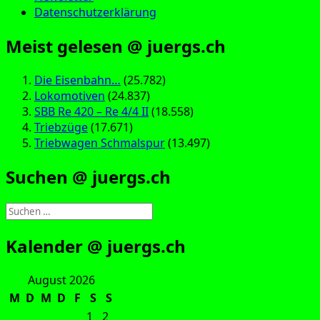
Datenschutzerklärung
Meist gelesen @ juergs.ch
Die Eisenbahn…
(25.782)
Lokomotiven
(24.837)
SBB Re 420 – Re 4/4 II
(18.558)
Triebzüge
(17.671)
Triebwagen Schmalspur
(13.497)
Suchen @ juergs.ch
Suchen
nach:
Kalender @ juergs.ch
August 2026
M
D
M
D
F
S
S
1
2