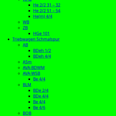
He 2/2 31 – 32
He 2/2 51 – 54
He(m) 4/4
WB
ZB
HGe 101
Triebwagen Schmalspur
AB
BDeh 1/2
BDeh 4/4
ASm
AVA-BDWM
AVA-WSB
Be 4/4
BLM
BDe 2/4
BDe 4/4
Be 4/4
Be 4/6
BOB