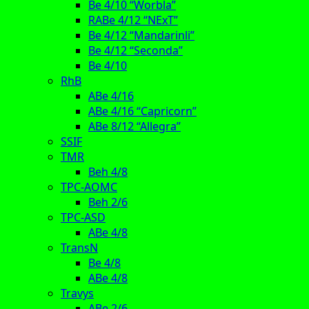
Be 4/10 “Worbla”
RABe 4/12 “NExT”
Be 4/12 “Mandarinli”
Be 4/12 “Seconda”
Be 4/10
RhB
ABe 4/16
ABe 4/16 “Capricorn”
ABe 8/12 “Allegra”
SSIF
TMR
Beh 4/8
TPC-AOMC
Beh 2/6
TPC-ASD
ABe 4/8
TransN
Be 4/8
ABe 4/8
Travys
ABe 2/6