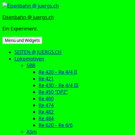
Zum
Inhalt
Eisenbahn @ juergs.ch
springen
Ein Experiment.
Menü und Widgets
SEITEN @ JUERGS.CH
Lokomotiven
SBB
Re 420 – Re 4/4 II
Re 421
Re 430 – Re 4/4 III
Re 450 “DPZ”
Re 460
Re 474
Re 482
Re 484
Re 620 – Re 6/6
ASm