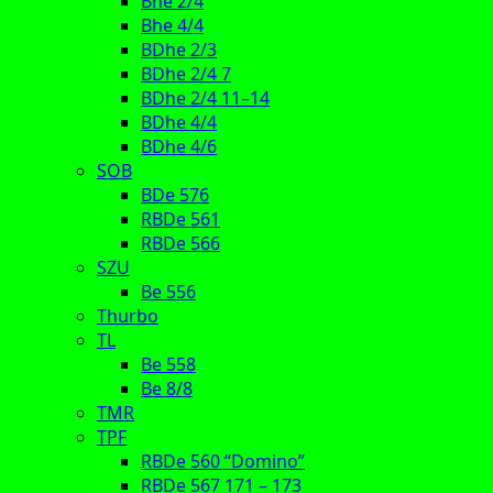
Bhe 2/4
Bhe 4/4
BDhe 2/3
BDhe 2/4 7
BDhe 2/4 11–14
BDhe 4/4
BDhe 4/6
SOB
BDe 576
RBDe 561
RBDe 566
SZU
Be 556
Thurbo
TL
Be 558
Be 8/8
TMR
TPF
RBDe 560 “Domino”
RBDe 567 171 – 173