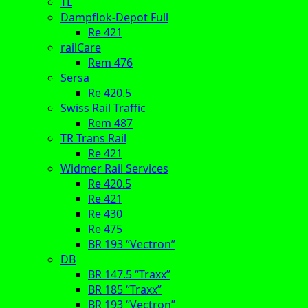
TL
Dampflok-Depot Full
Re 421
railCare
Rem 476
Sersa
Re 420.5
Swiss Rail Traffic
Rem 487
TR Trans Rail
Re 421
Widmer Rail Services
Re 420.5
Re 421
Re 430
Re 475
BR 193 “Vectron”
DB
BR 147.5 “Traxx”
BR 185 “Traxx”
BR 193 “Vectron”