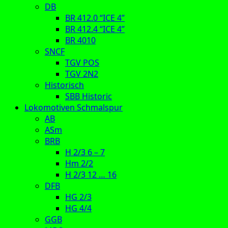
DB
BR 412.0 “ICE 4”
BR 412.4 “ICE 4”
BR 4010
SNCF
TGV POS
TGV 2N2
Historisch
SBB Historic
Lokomotiven Schmalspur
AB
ASm
BRB
H 2/3 6 – 7
Hm 2/2
H 2/3 12 … 16
DFB
HG 2/3
HG 4/4
GGB