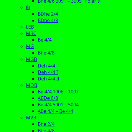
Bhe 4/6 3091 – 3095 “Polaris”
JB
BDhe 2/4
BDhe 4/8
LEB
MBC
Be 4/4
MG
Bhe 4/8
MGB
Deh 4/4
Deh 4/4 I
Deh 4/4 II
MOB
Be 4/4 1006 – 1007
ABDe 8/8
Be 4/4 5001 – 5004
ABe 4/4 – Be 4/4
MVR
Bhe 2/4
Bhe 4/8