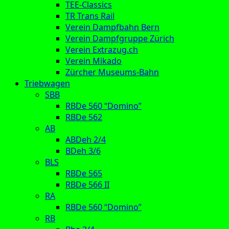
TEE-Classics
TR Trans Rail
Verein Dampfbahn Bern
Verein Dampfgruppe Zürich
Verein Extrazug.ch
Verein Mikado
Zürcher Museums-Bahn
Triebwagen
SBB
RBDe 560 “Domino”
RBDe 562
AB
ABDeh 2/4
BDeh 3/6
BLS
RBDe 565
RBDe 566 II
RA
RBDe 560 “Domino”
RB