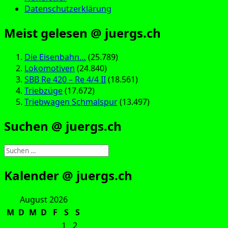
Datenschutzerklärung
Meist gelesen @ juergs.ch
Die Eisenbahn…
(25.789)
Lokomotiven
(24.840)
SBB Re 420 – Re 4/4 II
(18.561)
Triebzüge
(17.672)
Triebwagen Schmalspur
(13.497)
Suchen @ juergs.ch
Suchen
nach:
Kalender @ juergs.ch
August 2026
M
D
M
D
F
S
S
1
2