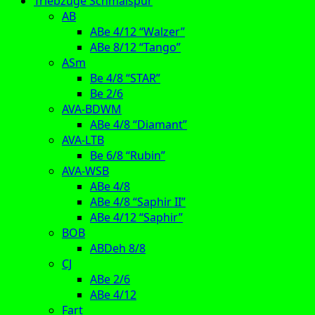
Triebzüge Schmalspur
AB
ABe 4/12 “Walzer”
ABe 8/12 “Tango”
ASm
Be 4/8 “STAR”
Be 2/6
AVA-BDWM
ABe 4/8 “Diamant”
AVA-LTB
Be 6/8 “Rubin”
AVA-WSB
ABe 4/8
ABe 4/8 “Saphir II”
ABe 4/12 “Saphir”
BOB
ABDeh 8/8
CJ
ABe 2/6
ABe 4/12
Fart