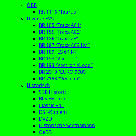
ÖBB
Rh 1116 “Taurus”
Diverse EVU
BR 185 “Traxx AC1”
BR 185 “Traxx AC2”
BR 186 “Traxx 2E”
BR 187 “Traxx AC3 LM”
BR 189 “ES 64 F4”
BR 193 “Vectron”
BR 193 “Vectron XLoad”
BR 2019 “EURO 9000”
BR 7193 “Vectron”
Historisch
SBB Historic
BLS Historic
Classic Rail
DSF-Koblenz
DVZO
Historische Seethalbahn
OeBB