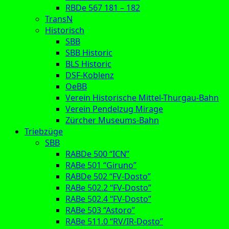
RBDe 567 181 – 182
TransN
Historisch
SBB
SBB Historic
BLS Historic
DSF-Koblenz
OeBB
Verein Historische Mittel-Thurgau-Bahn
Verein Pendelzug Mirage
Zürcher Museums-Bahn
Triebzüge
SBB
RABDe 500 “ICN”
RABe 501 “Giruno”
RABDe 502 “FV-Dosto”
RABe 502.2 “FV-Dosto”
RABe 502.4 “FV-Dosto”
RABe 503 “Astoro”
RABe 511.0 “RV/IR-Dosto”