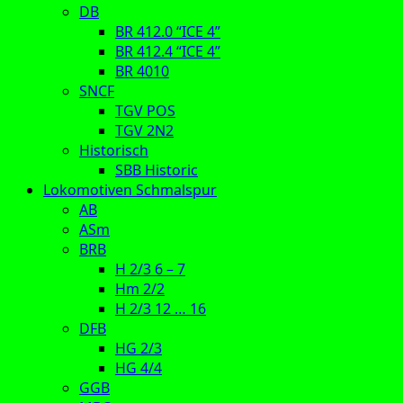
DB
BR 412.0 “ICE 4”
BR 412.4 “ICE 4”
BR 4010
SNCF
TGV POS
TGV 2N2
Historisch
SBB Historic
Lokomotiven Schmalspur
AB
ASm
BRB
H 2/3 6 – 7
Hm 2/2
H 2/3 12 … 16
DFB
HG 2/3
HG 4/4
GGB