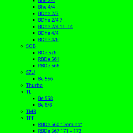
Bhe 2/4
Bhe 4/4
BDhe 2/3
BDhe 2/4 7
BDhe 2/4 11–14
BDhe 4/4
BDhe 4/6
SOB
BDe 576
RBDe 561
RBDe 566
SZU
Be 556
Thurbo
TL
Be 558
Be 8/8
TMR
TPF
RBDe 560 “Domino”
RBDe 567 171 – 173