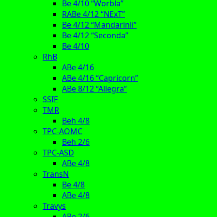
Be 4/10 “Worbla”
RABe 4/12 “NExT”
Be 4/12 “Mandarinli”
Be 4/12 “Seconda”
Be 4/10
RhB
ABe 4/16
ABe 4/16 “Capricorn”
ABe 8/12 “Allegra”
SSIF
TMR
Beh 4/8
TPC-AOMC
Beh 2/6
TPC-ASD
ABe 4/8
TransN
Be 4/8
ABe 4/8
Travys
ABe 2/6