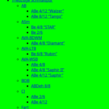
Triebzüge Schmalspur
AB
ABe 4/12 “Walzer”
ABe 8/12 “Tango”
ASm
Be 4/8 “STAR”
Be 2/6
AVA-BDWM
ABe 4/8 “Diamant”
AVA-LTB
Be 6/8 “Rubin”
AVA-WSB
ABe 4/8
ABe 4/8 “Saphir II”
ABe 4/12 “Saphir”
BOB
ABDeh 8/8
CJ
ABe 2/6
ABe 4/12
Fart