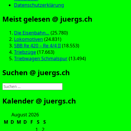
Datenschutzerklärung
Meist gelesen @ juergs.ch
Die Eisenbahn…
(25.780)
Lokomotiven
(24.831)
SBB Re 420 – Re 4/4 II
(18.553)
Triebzüge
(17.663)
Triebwagen Schmalspur
(13.494)
Suchen @ juergs.ch
Suchen
nach:
Kalender @ juergs.ch
August 2026
M
D
M
D
F
S
S
1
2