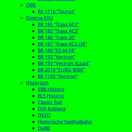
ÖBB
Rh 1116 “Taurus”
Diverse EVU
BR 185 “Traxx AC1”
BR 185 “Traxx AC2”
BR 186 “Traxx 2E”
BR 187 “Traxx AC3 LM”
BR 189 “ES 64 F4”
BR 193 “Vectron”
BR 193 “Vectron XLoad”
BR 2019 “EURO 9000”
BR 7193 “Vectron”
Historisch
SBB Historic
BLS Historic
Classic Rail
DSF-Koblenz
DVZO
Historische Seethalbahn
OeBB