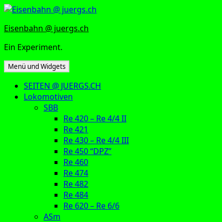
Zum
Inhalt
Eisenbahn @ juergs.ch
springen
Ein Experiment.
Menü und Widgets
SEITEN @ JUERGS.CH
Lokomotiven
SBB
Re 420 – Re 4/4 II
Re 421
Re 430 – Re 4/4 III
Re 450 “DPZ”
Re 460
Re 474
Re 482
Re 484
Re 620 – Re 6/6
ASm