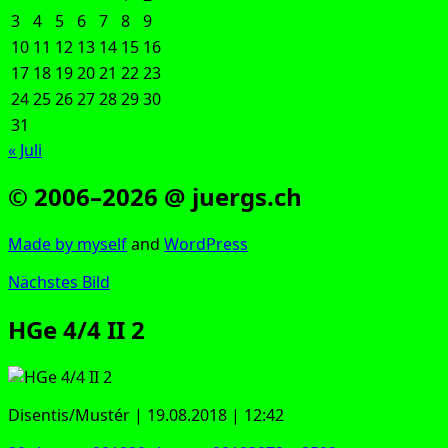
3
4
5
6
7
8
9
10
11
12
13
14
15
16
17
18
19
20
21
22
23
24
25
26
27
28
29
30
31
« Juli
© 2006–2026 @ juergs.ch
Made by mys­elf
and
Word­Press
Nächstes Bild
HGe 4/4 II 2
Disentis/Mustér | 19.08.2018 | 12:42