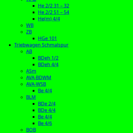
He 2/2 31 – 32
He 2/2 51 – 54
He(m) 4/4
WB
ZB
HGe 101
Triebwagen Schmalspur
AB
BDeh 1/2
BDeh 4/4
ASm
AVA-BDWM
AVA-WSB
Be 4/4
BLM
BDe 2/4
BDe 4/4
Be 4/4
Be 4/6
BOB