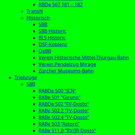
RBDe 567 181 – 182
TransN
Historisch
SBB
SBB Historic
BLS Historic
DSF-Koblenz
OeBB
Verein Historische Mittel-Thurgau-Bahn
Verein Pendelzug Mirage
Zürcher Museums-Bahn
Triebzüge
SBB
RABDe 500 “ICN”
RABe 501 “Giruno”
RABDe 502 “FV-Dosto”
RABe 502.2 “FV-Dosto”
RABe 502.4 “FV-Dosto”
RABe 503 “Astoro”
RABe 511.0 “RV/IR-Dosto”