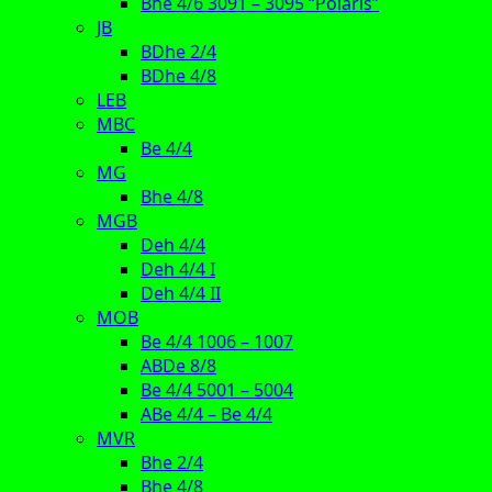
Bhe 4/6 3091 – 3095 “Polaris”
JB
BDhe 2/4
BDhe 4/8
LEB
MBC
Be 4/4
MG
Bhe 4/8
MGB
Deh 4/4
Deh 4/4 I
Deh 4/4 II
MOB
Be 4/4 1006 – 1007
ABDe 8/8
Be 4/4 5001 – 5004
ABe 4/4 – Be 4/4
MVR
Bhe 2/4
Bhe 4/8