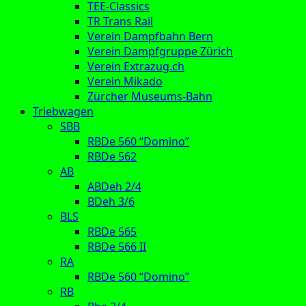
TEE-Classics
TR Trans Rail
Verein Dampfbahn Bern
Verein Dampfgruppe Zürich
Verein Extrazug.ch
Verein Mikado
Zürcher Museums-Bahn
Triebwagen
SBB
RBDe 560 “Domino”
RBDe 562
AB
ABDeh 2/4
BDeh 3/6
BLS
RBDe 565
RBDe 566 II
RA
RBDe 560 “Domino”
RB