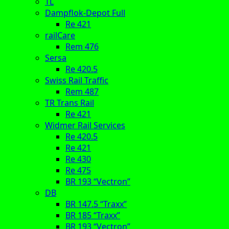
TL
Dampflok-Depot Full
Re 421
railCare
Rem 476
Sersa
Re 420.5
Swiss Rail Traffic
Rem 487
TR Trans Rail
Re 421
Widmer Rail Services
Re 420.5
Re 421
Re 430
Re 475
BR 193 “Vectron”
DB
BR 147.5 “Traxx”
BR 185 “Traxx”
BR 193 “Vectron”