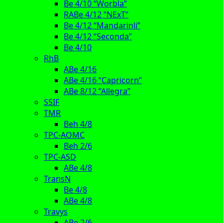
Be 4/10 “Worbla”
RABe 4/12 “NExT”
Be 4/12 “Mandarinli”
Be 4/12 “Seconda”
Be 4/10
RhB
ABe 4/16
ABe 4/16 “Capricorn”
ABe 8/12 “Allegra”
SSIF
TMR
Beh 4/8
TPC-AOMC
Beh 2/6
TPC-ASD
ABe 4/8
TransN
Be 4/8
ABe 4/8
Travys
ABe 2/6