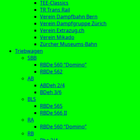
TEE-Classics
TR Trans Rail
Verein Dampfbahn Bern
Verein Dampfgruppe Zürich
Verein Extrazug.ch
Verein Mikado
Zürcher Museums-Bahn
Triebwagen
SBB
RBDe 560 “Domino”
RBDe 562
AB
ABDeh 2/4
BDeh 3/6
BLS
RBDe 565
RBDe 566 II
RA
RBDe 560 “Domino”
RB