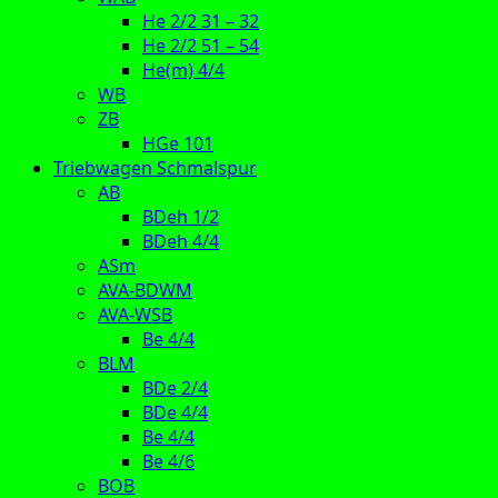
He 2/2 31 – 32
He 2/2 51 – 54
He(m) 4/4
WB
ZB
HGe 101
Triebwagen Schmalspur
AB
BDeh 1/2
BDeh 4/4
ASm
AVA-BDWM
AVA-WSB
Be 4/4
BLM
BDe 2/4
BDe 4/4
Be 4/4
Be 4/6
BOB