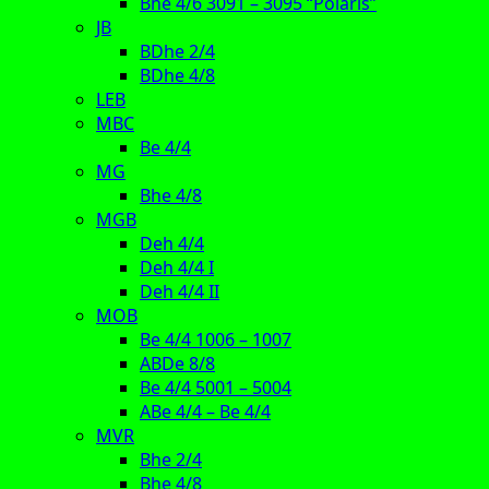
Bhe 4/6 3091 – 3095 “Polaris”
JB
BDhe 2/4
BDhe 4/8
LEB
MBC
Be 4/4
MG
Bhe 4/8
MGB
Deh 4/4
Deh 4/4 I
Deh 4/4 II
MOB
Be 4/4 1006 – 1007
ABDe 8/8
Be 4/4 5001 – 5004
ABe 4/4 – Be 4/4
MVR
Bhe 2/4
Bhe 4/8