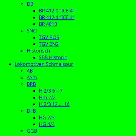
DB
BR 412.0 “ICE 4”
BR 412.4 “ICE 4”
BR 4010
SNCF
TGV POS
TGV 2N2
Historisch
SBB Historic
Lokomotiven Schmalspur
AB
ASm
BRB
H 2/3 6 – 7
Hm 2/2
H 2/3 12 … 16
DFB
HG 2/3
HG 4/4
GGB