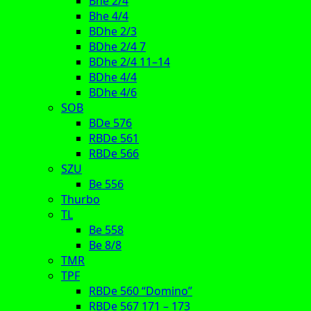
Bhe 2/4
Bhe 4/4
BDhe 2/3
BDhe 2/4 7
BDhe 2/4 11–14
BDhe 4/4
BDhe 4/6
SOB
BDe 576
RBDe 561
RBDe 566
SZU
Be 556
Thurbo
TL
Be 558
Be 8/8
TMR
TPF
RBDe 560 “Domino”
RBDe 567 171 – 173