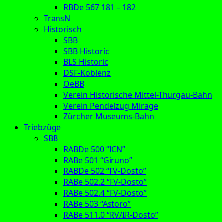
RBDe 567 181 – 182
TransN
Historisch
SBB
SBB Historic
BLS Historic
DSF-Koblenz
OeBB
Verein Historische Mittel-Thurgau-Bahn
Verein Pendelzug Mirage
Zürcher Museums-Bahn
Triebzüge
SBB
RABDe 500 “ICN”
RABe 501 “Giruno”
RABDe 502 “FV-Dosto”
RABe 502.2 “FV-Dosto”
RABe 502.4 “FV-Dosto”
RABe 503 “Astoro”
RABe 511.0 “RV/IR-Dosto”