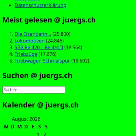
Datenschutzerklärung
Meist gelesen @ juergs.ch
Die Eisenbahn…
(25.800)
Lokomotiven
(24.846)
SBB Re 420 – Re 4/4 II
(18.564)
Triebzüge
(17.676)
Triebwagen Schmalspur
(13.502)
Suchen @ juergs.ch
Suchen
nach:
Kalender @ juergs.ch
August 2026
M
D
M
D
F
S
S
1
2