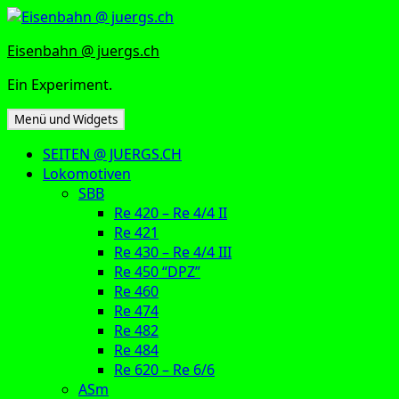
Zum
Inhalt
Eisenbahn @ juergs.ch
springen
Ein Experiment.
Menü und Widgets
SEITEN @ JUERGS.CH
Lokomotiven
SBB
Re 420 – Re 4/4 II
Re 421
Re 430 – Re 4/4 III
Re 450 “DPZ”
Re 460
Re 474
Re 482
Re 484
Re 620 – Re 6/6
ASm