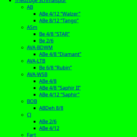
Triebzüge Schmalspur
AB
ABe 4/12 “Walzer”
ABe 8/12 “Tango”
ASm
Be 4/8 “STAR”
Be 2/6
AVA-BDWM
ABe 4/8 “Diamant”
AVA-LTB
Be 6/8 “Rubin”
AVA-WSB
ABe 4/8
ABe 4/8 “Saphir II”
ABe 4/12 “Saphir”
BOB
ABDeh 8/8
CJ
ABe 2/6
ABe 4/12
Fart