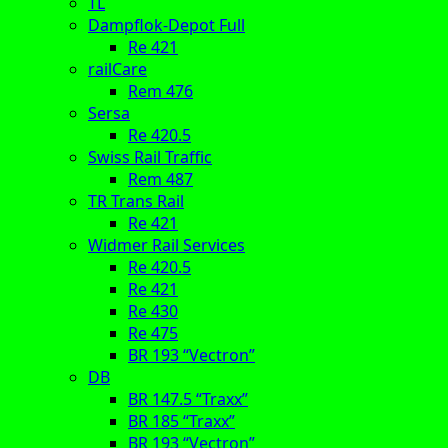
TL
Dampflok-Depot Full
Re 421
railCare
Rem 476
Sersa
Re 420.5
Swiss Rail Traffic
Rem 487
TR Trans Rail
Re 421
Widmer Rail Services
Re 420.5
Re 421
Re 430
Re 475
BR 193 “Vectron”
DB
BR 147.5 “Traxx”
BR 185 “Traxx”
BR 193 “Vectron”