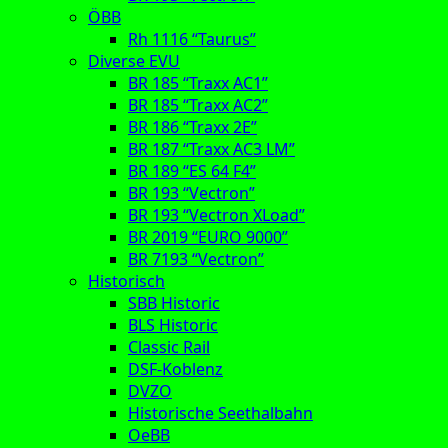
ÖBB
Rh 1116 “Taurus”
Diverse EVU
BR 185 “Traxx AC1”
BR 185 “Traxx AC2”
BR 186 “Traxx 2E”
BR 187 “Traxx AC3 LM”
BR 189 “ES 64 F4”
BR 193 “Vectron”
BR 193 “Vectron XLoad”
BR 2019 “EURO 9000”
BR 7193 “Vectron”
Historisch
SBB Historic
BLS Historic
Classic Rail
DSF-Koblenz
DVZO
Historische Seethalbahn
OeBB