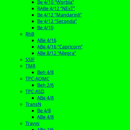
Be 4/10 “Worbla”
RABe 4/12 “NExT”
Be 4/12 “Mandarinli”
Be 4/12 “Seconda”
Be 4/10
RhB
ABe 4/16
ABe 4/16 “Capricorn”
ABe 8/12 “Allegra”
SSIF
TMR
Beh 4/8
TPC-AOMC
Beh 2/6
TPC-ASD
ABe 4/8
TransN
Be 4/8
ABe 4/8
Travys
ABe 2/6