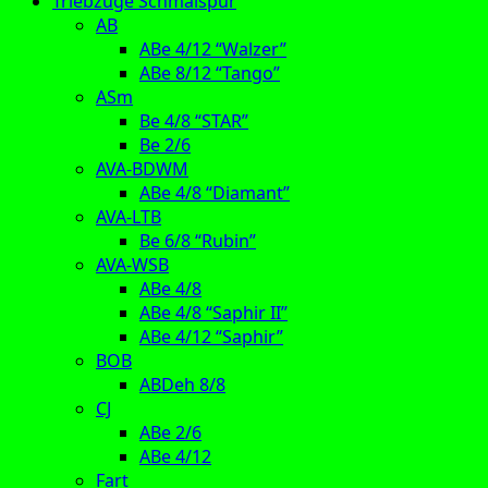
Triebzüge Schmalspur
AB
ABe 4/12 “Walzer”
ABe 8/12 “Tango”
ASm
Be 4/8 “STAR”
Be 2/6
AVA-BDWM
ABe 4/8 “Diamant”
AVA-LTB
Be 6/8 “Rubin”
AVA-WSB
ABe 4/8
ABe 4/8 “Saphir II”
ABe 4/12 “Saphir”
BOB
ABDeh 8/8
CJ
ABe 2/6
ABe 4/12
Fart