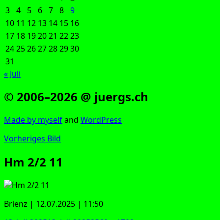
3
4
5
6
7
8
9
10
11
12
13
14
15
16
17
18
19
20
21
22
23
24
25
26
27
28
29
30
31
« Juli
© 2006–2026 @ juergs.ch
Made by mys­elf
and
Word­Press
Vorheriges Bild
Hm 2/2 11
Bri­enz | 12.07.2025 | 11:50