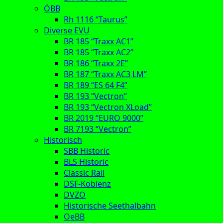
ÖBB
Rh 1116 “Taurus”
Diverse EVU
BR 185 “Traxx AC1”
BR 185 “Traxx AC2”
BR 186 “Traxx 2E”
BR 187 “Traxx AC3 LM”
BR 189 “ES 64 F4”
BR 193 “Vectron”
BR 193 “Vectron XLoad”
BR 2019 “EURO 9000”
BR 7193 “Vectron”
Historisch
SBB Historic
BLS Historic
Classic Rail
DSF-Koblenz
DVZO
Historische Seethalbahn
OeBB