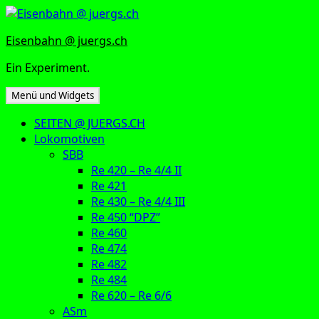
Zum
Inhalt
Eisenbahn @ juergs.ch
springen
Ein Experiment.
Menü und Widgets
SEITEN @ JUERGS.CH
Lokomotiven
SBB
Re 420 – Re 4/4 II
Re 421
Re 430 – Re 4/4 III
Re 450 “DPZ”
Re 460
Re 474
Re 482
Re 484
Re 620 – Re 6/6
ASm