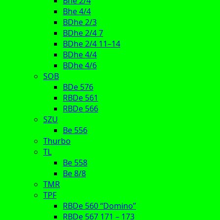
Bhe 2/4
Bhe 4/4
BDhe 2/3
BDhe 2/4 7
BDhe 2/4 11–14
BDhe 4/4
BDhe 4/6
SOB
BDe 576
RBDe 561
RBDe 566
SZU
Be 556
Thurbo
TL
Be 558
Be 8/8
TMR
TPF
RBDe 560 “Domino”
RBDe 567 171 – 173