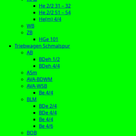
He 2/2 31 – 32
He 2/2 51 – 54
He(m) 4/4
WB
ZB
HGe 101
Triebwagen Schmalspur
AB
BDeh 1/2
BDeh 4/4
ASm
AVA-BDWM
AVA-WSB
Be 4/4
BLM
BDe 2/4
BDe 4/4
Be 4/4
Be 4/6
BOB