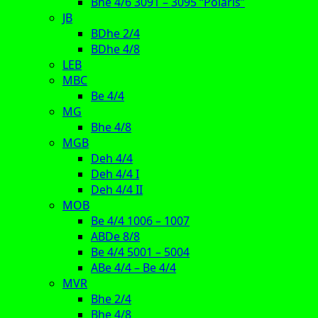
Bhe 4/6 3091 – 3095 “Polaris”
JB
BDhe 2/4
BDhe 4/8
LEB
MBC
Be 4/4
MG
Bhe 4/8
MGB
Deh 4/4
Deh 4/4 I
Deh 4/4 II
MOB
Be 4/4 1006 – 1007
ABDe 8/8
Be 4/4 5001 – 5004
ABe 4/4 – Be 4/4
MVR
Bhe 2/4
Bhe 4/8