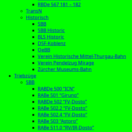
RBDe 567 181 – 182
TransN
Historisch
SBB
SBB Historic
BLS Historic
DSF-Koblenz
OeBB
Verein Historische Mittel-Thurgau-Bahn
Verein Pendelzug Mirage
Zürcher Museums-Bahn
Triebzüge
SBB
RABDe 500 “ICN”
RABe 501 “Giruno”
RABDe 502 “FV-Dosto”
RABe 502.2 “FV-Dosto”
RABe 502.4 “FV-Dosto”
RABe 503 “Astoro”
RABe 511.0 “RV/IR-Dosto”