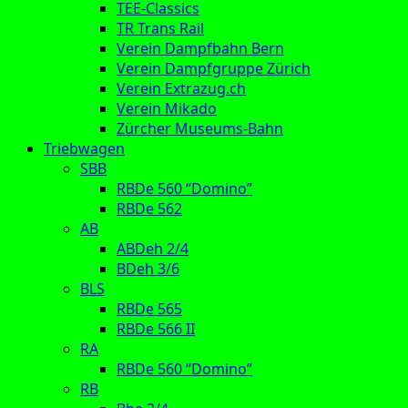
TEE-Classics
TR Trans Rail
Verein Dampfbahn Bern
Verein Dampfgruppe Zürich
Verein Extrazug.ch
Verein Mikado
Zürcher Museums-Bahn
Triebwagen
SBB
RBDe 560 “Domino”
RBDe 562
AB
ABDeh 2/4
BDeh 3/6
BLS
RBDe 565
RBDe 566 II
RA
RBDe 560 “Domino”
RB