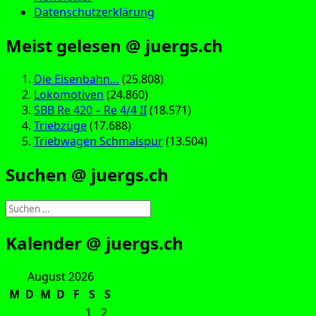
Datenschutzerklärung
Meist gelesen @ juergs.ch
Die Eisenbahn…
(25.808)
Lokomotiven
(24.860)
SBB Re 420 – Re 4/4 II
(18.571)
Triebzüge
(17.688)
Triebwagen Schmalspur
(13.504)
Suchen @ juergs.ch
Suchen
nach:
Kalender @ juergs.ch
August 2026
M
D
M
D
F
S
S
1
2