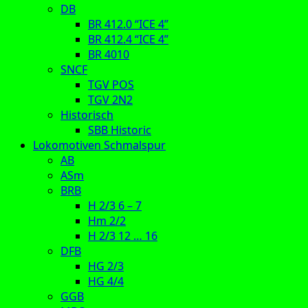
DB
BR 412.0 “ICE 4”
BR 412.4 “ICE 4”
BR 4010
SNCF
TGV POS
TGV 2N2
Historisch
SBB Historic
Lokomotiven Schmalspur
AB
ASm
BRB
H 2/3 6 – 7
Hm 2/2
H 2/3 12 … 16
DFB
HG 2/3
HG 4/4
GGB