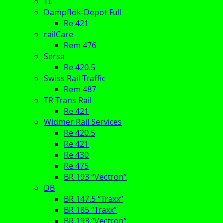
TL
Dampflok-Depot Full
Re 421
railCare
Rem 476
Sersa
Re 420.5
Swiss Rail Traffic
Rem 487
TR Trans Rail
Re 421
Widmer Rail Services
Re 420.5
Re 421
Re 430
Re 475
BR 193 “Vectron”
DB
BR 147.5 “Traxx”
BR 185 “Traxx”
BR 193 “Vectron”