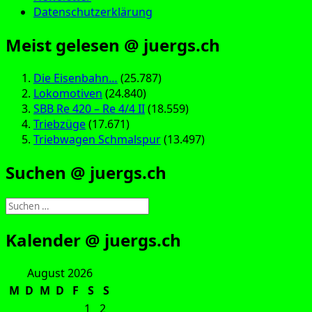
Datenschutzerklärung
Meist gelesen @ juergs.ch
Die Eisenbahn…
(25.787)
Lokomotiven
(24.840)
SBB Re 420 – Re 4/4 II
(18.559)
Triebzüge
(17.671)
Triebwagen Schmalspur
(13.497)
Suchen @ juergs.ch
Suchen
nach:
Kalender @ juergs.ch
August 2026
M
D
M
D
F
S
S
1
2