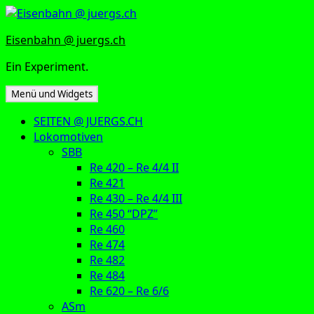
Zum
Inhalt
Eisenbahn @ juergs.ch
springen
Ein Experiment.
Menü und Widgets
SEITEN @ JUERGS.CH
Lokomotiven
SBB
Re 420 – Re 4/4 II
Re 421
Re 430 – Re 4/4 III
Re 450 “DPZ”
Re 460
Re 474
Re 482
Re 484
Re 620 – Re 6/6
ASm