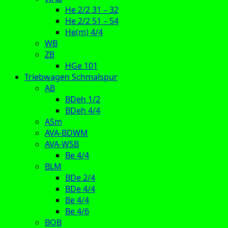
He 2/2 31 – 32
He 2/2 51 – 54
He(m) 4/4
WB
ZB
HGe 101
Triebwagen Schmalspur
AB
BDeh 1/2
BDeh 4/4
ASm
AVA-BDWM
AVA-WSB
Be 4/4
BLM
BDe 2/4
BDe 4/4
Be 4/4
Be 4/6
BOB