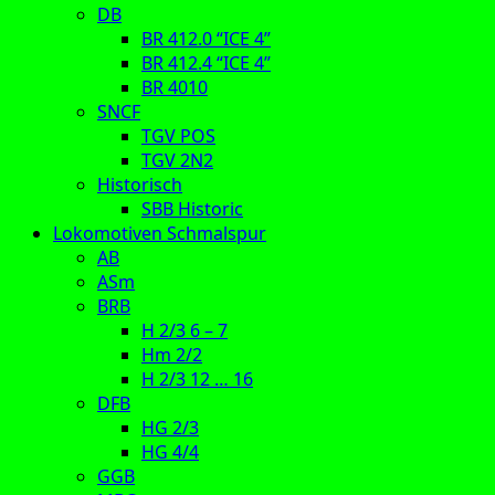
DB
BR 412.0 “ICE 4”
BR 412.4 “ICE 4”
BR 4010
SNCF
TGV POS
TGV 2N2
Historisch
SBB Historic
Lokomotiven Schmalspur
AB
ASm
BRB
H 2/3 6 – 7
Hm 2/2
H 2/3 12 … 16
DFB
HG 2/3
HG 4/4
GGB