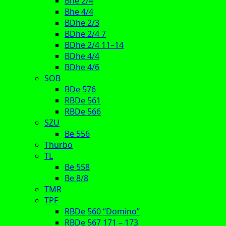
Bhe 2/4
Bhe 4/4
BDhe 2/3
BDhe 2/4 7
BDhe 2/4 11–14
BDhe 4/4
BDhe 4/6
SOB
BDe 576
RBDe 561
RBDe 566
SZU
Be 556
Thurbo
TL
Be 558
Be 8/8
TMR
TPF
RBDe 560 “Domino”
RBDe 567 171 – 173