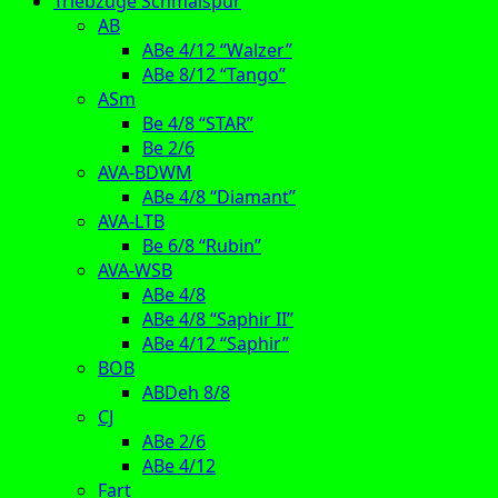
Triebzüge Schmalspur
AB
ABe 4/12 “Walzer”
ABe 8/12 “Tango”
ASm
Be 4/8 “STAR”
Be 2/6
AVA-BDWM
ABe 4/8 “Diamant”
AVA-LTB
Be 6/8 “Rubin”
AVA-WSB
ABe 4/8
ABe 4/8 “Saphir II”
ABe 4/12 “Saphir”
BOB
ABDeh 8/8
CJ
ABe 2/6
ABe 4/12
Fart