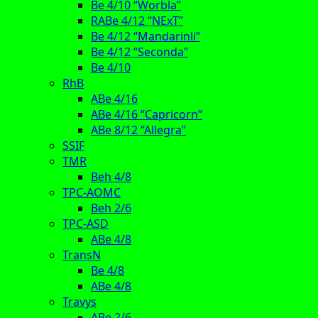
Be 4/10 “Worbla”
RABe 4/12 “NExT”
Be 4/12 “Mandarinli”
Be 4/12 “Seconda”
Be 4/10
RhB
ABe 4/16
ABe 4/16 “Capricorn”
ABe 8/12 “Allegra”
SSIF
TMR
Beh 4/8
TPC-AOMC
Beh 2/6
TPC-ASD
ABe 4/8
TransN
Be 4/8
ABe 4/8
Travys
ABe 2/6