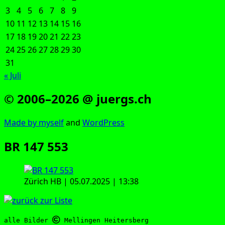
3
4
5
6
7
8
9
10
11
12
13
14
15
16
17
18
19
20
21
22
23
24
25
26
27
28
29
30
31
« Juli
© 2006–2026 @ juergs.ch
Made by mys­elf
and
Word­Press
BR 147 553
Zürich HB | 05.07.2025 | 13:38
alle Bilder 
 Mellingen Heitersberg