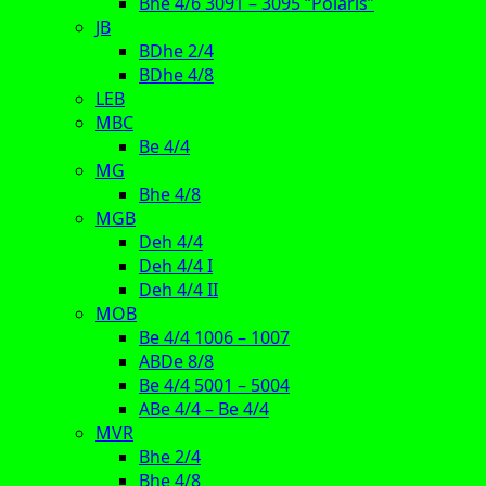
Bhe 4/6 3091 – 3095 “Polaris”
JB
BDhe 2/4
BDhe 4/8
LEB
MBC
Be 4/4
MG
Bhe 4/8
MGB
Deh 4/4
Deh 4/4 I
Deh 4/4 II
MOB
Be 4/4 1006 – 1007
ABDe 8/8
Be 4/4 5001 – 5004
ABe 4/4 – Be 4/4
MVR
Bhe 2/4
Bhe 4/8