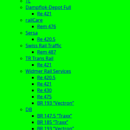
TL
Dampflok-Depot Full
Re 421
railCare
Rem 476
Sersa
Re 420.5
Swiss Rail Traffic
Rem 487
TR Trans Rail
Re 421
Widmer Rail Services
Re 420.5
Re 421
Re 430
Re 475
BR 193 “Vectron”
DB
BR 147.5 “Traxx”
BR 185 “Traxx”
BR 193 “Vectron”