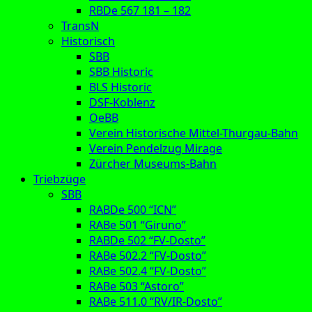
RBDe 567 181 – 182
TransN
Historisch
SBB
SBB Historic
BLS Historic
DSF-Koblenz
OeBB
Verein Historische Mittel-Thurgau-Bahn
Verein Pendelzug Mirage
Zürcher Museums-Bahn
Triebzüge
SBB
RABDe 500 “ICN”
RABe 501 “Giruno”
RABDe 502 “FV-Dosto”
RABe 502.2 “FV-Dosto”
RABe 502.4 “FV-Dosto”
RABe 503 “Astoro”
RABe 511.0 “RV/IR-Dosto”