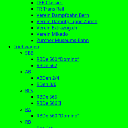
TEE-Classics
TR Trans Rail
Verein Dampfbahn Bern
Verein Dampfgruppe Zürich
Verein Extrazug.ch
Verein Mikado
Zürcher Museums-Bahn
Triebwagen
SBB
RBDe 560 “Domino”
RBDe 562
AB
ABDeh 2/4
BDeh 3/6
BLS
RBDe 565
RBDe 566 II
RA
RBDe 560 “Domino”
RB