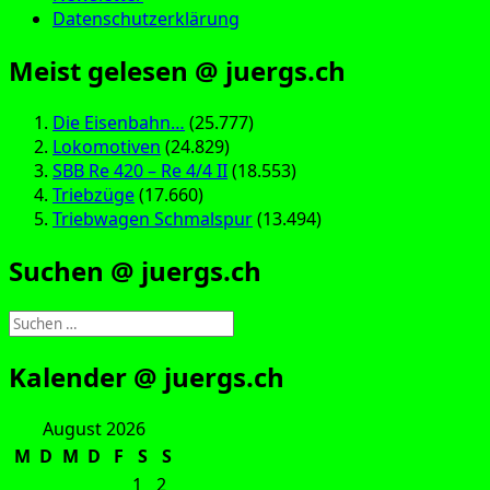
Datenschutzerklärung
Meist gelesen @ juergs.ch
Die Eisenbahn…
(25.777)
Lokomotiven
(24.829)
SBB Re 420 – Re 4/4 II
(18.553)
Triebzüge
(17.660)
Triebwagen Schmalspur
(13.494)
Suchen @ juergs.ch
Suchen
nach:
Kalender @ juergs.ch
August 2026
M
D
M
D
F
S
S
1
2