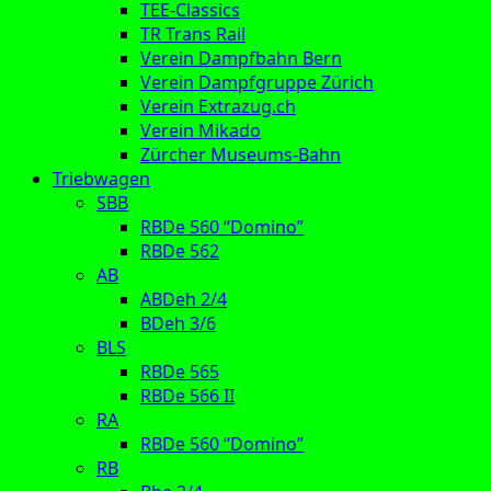
TEE-Classics
TR Trans Rail
Verein Dampfbahn Bern
Verein Dampfgruppe Zürich
Verein Extrazug.ch
Verein Mikado
Zürcher Museums-Bahn
Triebwagen
SBB
RBDe 560 “Domino”
RBDe 562
AB
ABDeh 2/4
BDeh 3/6
BLS
RBDe 565
RBDe 566 II
RA
RBDe 560 “Domino”
RB