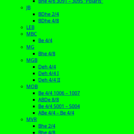
Bhe 4/6 3091 – 3095 “Polaris”
JB
BDhe 2/4
BDhe 4/8
LEB
MBC
Be 4/4
MG
Bhe 4/8
MGB
Deh 4/4
Deh 4/4 I
Deh 4/4 II
MOB
Be 4/4 1006 – 1007
ABDe 8/8
Be 4/4 5001 – 5004
ABe 4/4 – Be 4/4
MVR
Bhe 2/4
Bhe 4/8