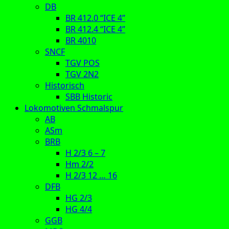
DB
BR 412.0 “ICE 4”
BR 412.4 “ICE 4”
BR 4010
SNCF
TGV POS
TGV 2N2
Historisch
SBB Historic
Lokomotiven Schmalspur
AB
ASm
BRB
H 2/3 6 – 7
Hm 2/2
H 2/3 12 … 16
DFB
HG 2/3
HG 4/4
GGB