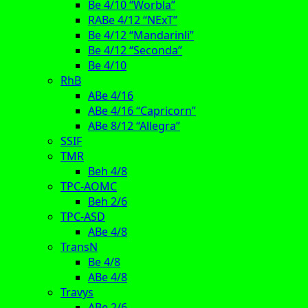
Be 4/10 “Worbla”
RABe 4/12 “NExT”
Be 4/12 “Mandarinli”
Be 4/12 “Seconda”
Be 4/10
RhB
ABe 4/16
ABe 4/16 “Capricorn”
ABe 8/12 “Allegra”
SSIF
TMR
Beh 4/8
TPC-AOMC
Beh 2/6
TPC-ASD
ABe 4/8
TransN
Be 4/8
ABe 4/8
Travys
ABe 2/6