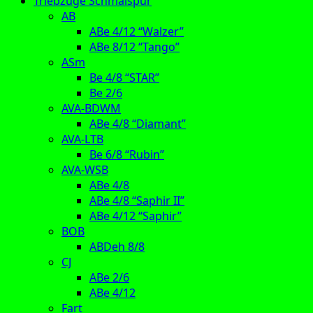
Triebzüge Schmalspur
AB
ABe 4/12 “Walzer”
ABe 8/12 “Tango”
ASm
Be 4/8 “STAR”
Be 2/6
AVA-BDWM
ABe 4/8 “Diamant”
AVA-LTB
Be 6/8 “Rubin”
AVA-WSB
ABe 4/8
ABe 4/8 “Saphir II”
ABe 4/12 “Saphir”
BOB
ABDeh 8/8
CJ
ABe 2/6
ABe 4/12
Fart