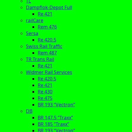
TL
Dampflok-Depot Full
Re 421
railCare
Rem 476
Sersa
Re 420.5
Swiss Rail Traffic
Rem 487
TR Trans Rail
Re 421
Widmer Rail Services
Re 420.5
Re 421
Re 430
Re 475
BR 193 “Vectron”
DB
BR 147.5 “Traxx”
BR 185 “Traxx”
BR 193 “Vectron”