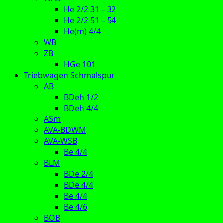
He 2/2 31 – 32
He 2/2 51 – 54
He(m) 4/4
WB
ZB
HGe 101
Triebwagen Schmalspur
AB
BDeh 1/2
BDeh 4/4
ASm
AVA-BDWM
AVA-WSB
Be 4/4
BLM
BDe 2/4
BDe 4/4
Be 4/4
Be 4/6
BOB