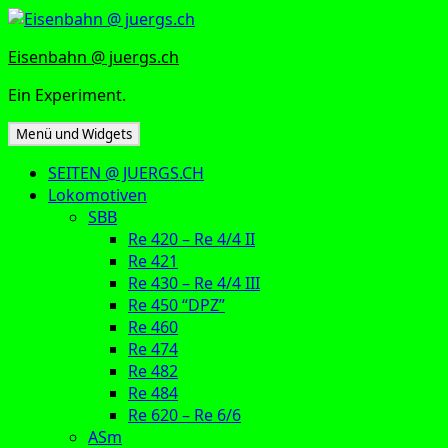
Zum
Inhalt
Eisenbahn @ juergs.ch
springen
Ein Experiment.
Menü und Widgets
SEITEN @ JUERGS.CH
Lokomotiven
SBB
Re 420 – Re 4/4 II
Re 421
Re 430 – Re 4/4 III
Re 450 “DPZ”
Re 460
Re 474
Re 482
Re 484
Re 620 – Re 6/6
ASm