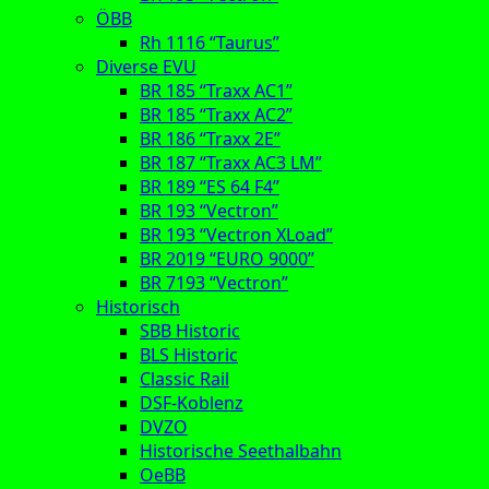
ÖBB
Rh 1116 “Taurus”
Diverse EVU
BR 185 “Traxx AC1”
BR 185 “Traxx AC2”
BR 186 “Traxx 2E”
BR 187 “Traxx AC3 LM”
BR 189 “ES 64 F4”
BR 193 “Vectron”
BR 193 “Vectron XLoad”
BR 2019 “EURO 9000”
BR 7193 “Vectron”
Historisch
SBB Historic
BLS Historic
Classic Rail
DSF-Koblenz
DVZO
Historische Seethalbahn
OeBB