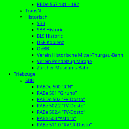
RBDe 567 181 – 182
TransN
Historisch
SBB
SBB Historic
BLS Historic
DSF-Koblenz
OeBB
Verein Historische Mittel-Thurgau-Bahn
Verein Pendelzug Mirage
Zürcher Museums-Bahn
Triebzüge
SBB
RABDe 500 “ICN”
RABe 501 “Giruno”
RABDe 502 “FV-Dosto”
RABe 502.2 “FV-Dosto”
RABe 502.4 “FV-Dosto”
RABe 503 “Astoro”
RABe 511.0 “RV/IR-Dosto”