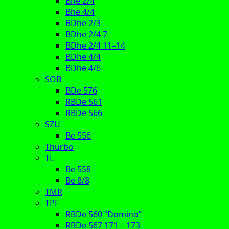
Bhe 2/4
Bhe 4/4
BDhe 2/3
BDhe 2/4 7
BDhe 2/4 11–14
BDhe 4/4
BDhe 4/6
SOB
BDe 576
RBDe 561
RBDe 566
SZU
Be 556
Thurbo
TL
Be 558
Be 8/8
TMR
TPF
RBDe 560 “Domino”
RBDe 567 171 – 173