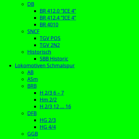
DB
BR 412.0 “ICE 4”
BR 412.4 “ICE 4”
BR 4010
SNCF
TGV POS
TGV 2N2
Historisch
SBB Historic
Lokomotiven Schmalspur
AB
ASm
BRB
H 2/3 6 – 7
Hm 2/2
H 2/3 12 … 16
DFB
HG 2/3
HG 4/4
GGB