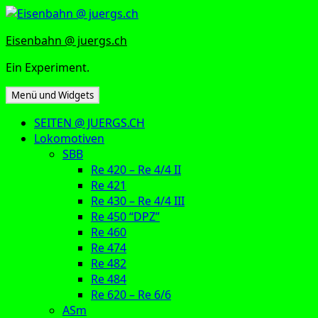
Zum
Inhalt
Eisenbahn @ juergs.ch
springen
Ein Experiment.
Menü und Widgets
SEITEN @ JUERGS.CH
Lokomotiven
SBB
Re 420 – Re 4/4 II
Re 421
Re 430 – Re 4/4 III
Re 450 “DPZ”
Re 460
Re 474
Re 482
Re 484
Re 620 – Re 6/6
ASm