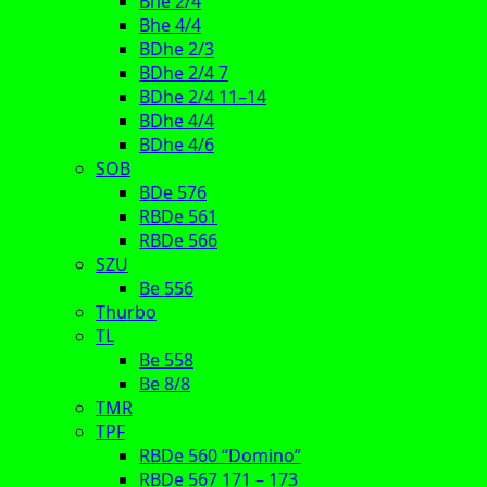
Bhe 2/4
Bhe 4/4
BDhe 2/3
BDhe 2/4 7
BDhe 2/4 11–14
BDhe 4/4
BDhe 4/6
SOB
BDe 576
RBDe 561
RBDe 566
SZU
Be 556
Thurbo
TL
Be 558
Be 8/8
TMR
TPF
RBDe 560 “Domino”
RBDe 567 171 – 173