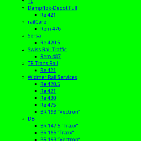
TL
Dampflok-Depot Full
Re 421
railCare
Rem 476
Sersa
Re 420.5
Swiss Rail Traffic
Rem 487
TR Trans Rail
Re 421
Widmer Rail Services
Re 420.5
Re 421
Re 430
Re 475
BR 193 “Vectron”
DB
BR 147.5 “Traxx”
BR 185 “Traxx”
BR 193 “Vectron”