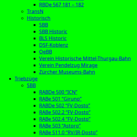
RBDe 567 181 – 182
TransN
Historisch
SBB
SBB Historic
BLS Historic
DSF-Koblenz
OeBB
Verein Historische Mittel-Thurgau-Bahn
Verein Pendelzug Mirage
Zürcher Museums-Bahn
Triebzüge
SBB
RABDe 500 “ICN”
RABe 501 “Giruno”
RABDe 502 “FV-Dosto”
RABe 502.2 “FV-Dosto”
RABe 502.4 “FV-Dosto”
RABe 503 “Astoro”
RABe 511.0 “RV/IR-Dosto”