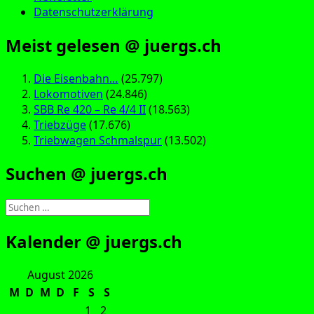
Datenschutzerklärung
Meist gelesen @ juergs.ch
Die Eisenbahn…
(25.797)
Lokomotiven
(24.846)
SBB Re 420 – Re 4/4 II
(18.563)
Triebzüge
(17.676)
Triebwagen Schmalspur
(13.502)
Suchen @ juergs.ch
Suchen
nach:
Kalender @ juergs.ch
August 2026
M
D
M
D
F
S
S
1
2