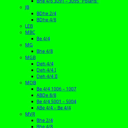
Bhe 4/6 3091 – 3095 “Polaris”
JB
BDhe 2/4
BDhe 4/8
LEB
MBC
Be 4/4
MG
Bhe 4/8
MGB
Deh 4/4
Deh 4/4 I
Deh 4/4 II
MOB
Be 4/4 1006 – 1007
ABDe 8/8
Be 4/4 5001 – 5004
ABe 4/4 – Be 4/4
MVR
Bhe 2/4
Bhe 4/8