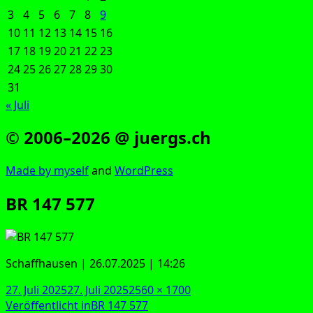
3
4
5
6
7
8
9
10
11
12
13
14
15
16
17
18
19
20
21
22
23
24
25
26
27
28
29
30
31
« Juli
© 2006–2026 @ juergs.ch
Made by mys­elf
and
Word­Press
BR 147 577
Schaff­hau­sen | 26.07.2025 | 14:26
Veröffentlicht
Originalgröße
27. Juli 2025
27. Juli 2025
2560 × 1700
am
Beitragsnavigation
Veröffentlicht in
BR 147 577