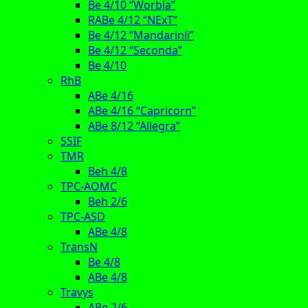
Be 4/10 “Worbla”
RABe 4/12 “NExT”
Be 4/12 “Mandarinli”
Be 4/12 “Seconda”
Be 4/10
RhB
ABe 4/16
ABe 4/16 “Capricorn”
ABe 8/12 “Allegra”
SSIF
TMR
Beh 4/8
TPC-AOMC
Beh 2/6
TPC-ASD
ABe 4/8
TransN
Be 4/8
ABe 4/8
Travys
ABe 2/6