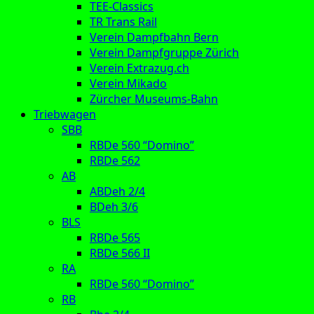
TEE-Classics
TR Trans Rail
Verein Dampfbahn Bern
Verein Dampfgruppe Zürich
Verein Extrazug.ch
Verein Mikado
Zürcher Museums-Bahn
Triebwagen
SBB
RBDe 560 “Domino”
RBDe 562
AB
ABDeh 2/4
BDeh 3/6
BLS
RBDe 565
RBDe 566 II
RA
RBDe 560 “Domino”
RB