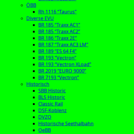
ÖBB
Rh 1116 “Taurus”
Diverse EVU
BR 185 “Traxx AC1”
BR 185 “Traxx AC2”
BR 186 “Traxx 2E”
BR 187 “Traxx AC3 LM”
BR 189 “ES 64 F4”
BR 193 “Vectron”
BR 193 “Vectron XLoad”
BR 2019 “EURO 9000”
BR 7193 “Vectron”
Historisch
SBB Historic
BLS Historic
Classic Rail
DSF-Koblenz
DVZO
Historische Seethalbahn
OeBB