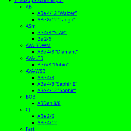
Triebzüge Schmalspur
AB
ABe 4/12 “Walzer”
ABe 8/12 “Tango”
ASm
Be 4/8 “STAR”
Be 2/6
AVA-BDWM
ABe 4/8 “Diamant”
AVA-LTB
Be 6/8 “Rubin”
AVA-WSB
ABe 4/8
ABe 4/8 “Saphir II”
ABe 4/12 “Saphir”
BOB
ABDeh 8/8
CJ
ABe 2/6
ABe 4/12
Fart