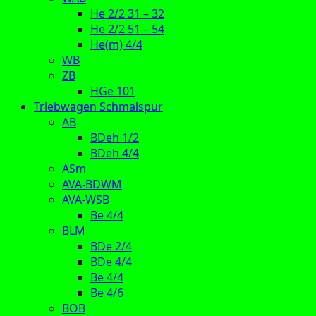
He 2/2 31 – 32
He 2/2 51 – 54
He(m) 4/4
WB
ZB
HGe 101
Triebwagen Schmalspur
AB
BDeh 1/2
BDeh 4/4
ASm
AVA-BDWM
AVA-WSB
Be 4/4
BLM
BDe 2/4
BDe 4/4
Be 4/4
Be 4/6
BOB