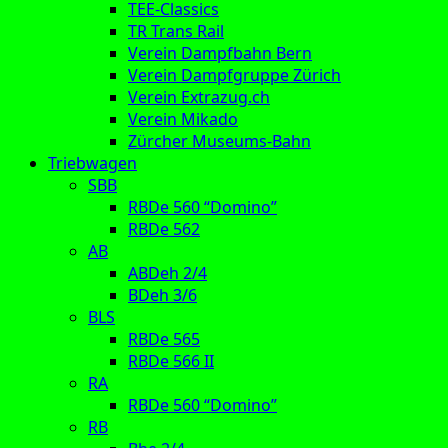
TEE-Classics
TR Trans Rail
Verein Dampfbahn Bern
Verein Dampfgruppe Zürich
Verein Extrazug.ch
Verein Mikado
Zürcher Museums-Bahn
Triebwagen
SBB
RBDe 560 “Domino”
RBDe 562
AB
ABDeh 2/4
BDeh 3/6
BLS
RBDe 565
RBDe 566 II
RA
RBDe 560 “Domino”
RB