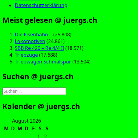
Datenschutzerklärung
Meist gelesen @ juergs.ch
Die Eisenbahn…
(25.808)
Lokomotiven
(24.861)
SBB Re 420 – Re 4/4 II
(18.571)
Triebzüge
(17.688)
Triebwagen Schmalspur
(13.504)
Suchen @ juergs.ch
Suchen
nach:
Kalender @ juergs.ch
August 2026
M
D
M
D
F
S
S
1
2