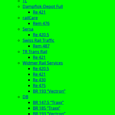
TL
Dampflok-Depot Full
Re 421
railCare
Rem 476
Sersa
Re 420.5
Swiss Rail Traffic
Rem 487
TR Trans Rail
Re 421
Widmer Rail Services
Re 420.5
Re 421
Re 430
Re 475
BR 193 “Vectron”
DB
BR 147.5 “Traxx”
BR 185 “Traxx”
BR 193 “Vectron”