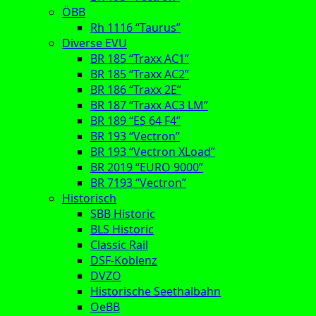
ÖBB
Rh 1116 “Taurus”
Diverse EVU
BR 185 “Traxx AC1”
BR 185 “Traxx AC2”
BR 186 “Traxx 2E”
BR 187 “Traxx AC3 LM”
BR 189 “ES 64 F4”
BR 193 “Vectron”
BR 193 “Vectron XLoad”
BR 2019 “EURO 9000”
BR 7193 “Vectron”
Historisch
SBB Historic
BLS Historic
Classic Rail
DSF-Koblenz
DVZO
Historische Seethalbahn
OeBB