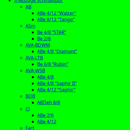
Triebzüge Schmalspur
AB
ABe 4/12 “Walzer”
ABe 8/12 “Tango”
ASm
Be 4/8 “STAR”
Be 2/6
AVA-BDWM
ABe 4/8 “Diamant”
AVA-LTB
Be 6/8 “Rubin”
AVA-WSB
ABe 4/8
ABe 4/8 “Saphir II”
ABe 4/12 “Saphir”
BOB
ABDeh 8/8
CJ
ABe 2/6
ABe 4/12
Fart