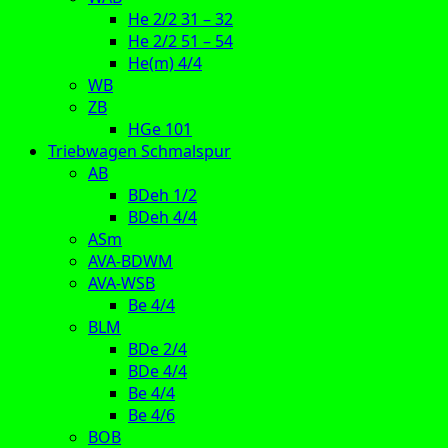
He 2/2 31 – 32
He 2/2 51 – 54
He(m) 4/4
WB
ZB
HGe 101
Triebwagen Schmalspur
AB
BDeh 1/2
BDeh 4/4
ASm
AVA-BDWM
AVA-WSB
Be 4/4
BLM
BDe 2/4
BDe 4/4
Be 4/4
Be 4/6
BOB