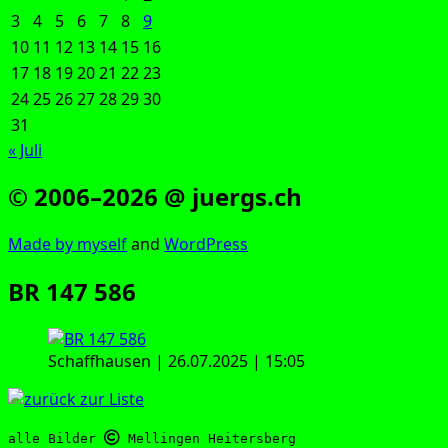
3
4
5
6
7
8
9
10
11
12
13
14
15
16
17
18
19
20
21
22
23
24
25
26
27
28
29
30
31
« Juli
© 2006–2026 @ juergs.ch
Made by mys­elf
and
Word­Press
BR 147 586
Schaff­hau­sen | 26.07.2025 | 15:05
alle Bilder 
 Mellingen Heitersberg