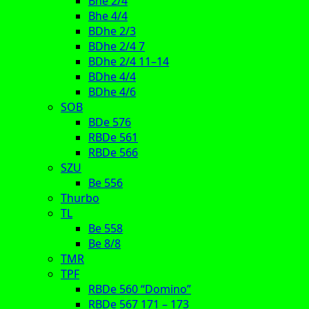
Bhe 2/4
Bhe 4/4
BDhe 2/3
BDhe 2/4 7
BDhe 2/4 11–14
BDhe 4/4
BDhe 4/6
SOB
BDe 576
RBDe 561
RBDe 566
SZU
Be 556
Thurbo
TL
Be 558
Be 8/8
TMR
TPF
RBDe 560 “Domino”
RBDe 567 171 – 173