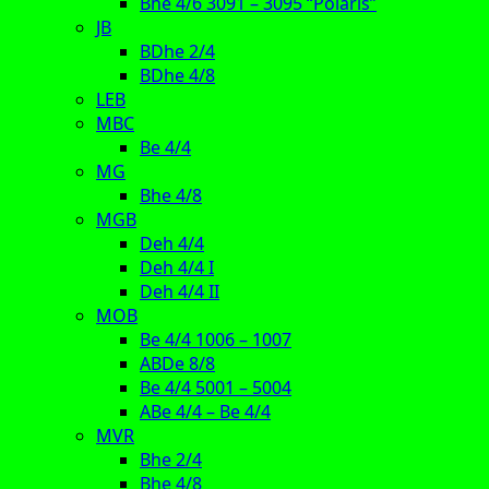
Bhe 4/6 3091 – 3095 “Polaris”
JB
BDhe 2/4
BDhe 4/8
LEB
MBC
Be 4/4
MG
Bhe 4/8
MGB
Deh 4/4
Deh 4/4 I
Deh 4/4 II
MOB
Be 4/4 1006 – 1007
ABDe 8/8
Be 4/4 5001 – 5004
ABe 4/4 – Be 4/4
MVR
Bhe 2/4
Bhe 4/8