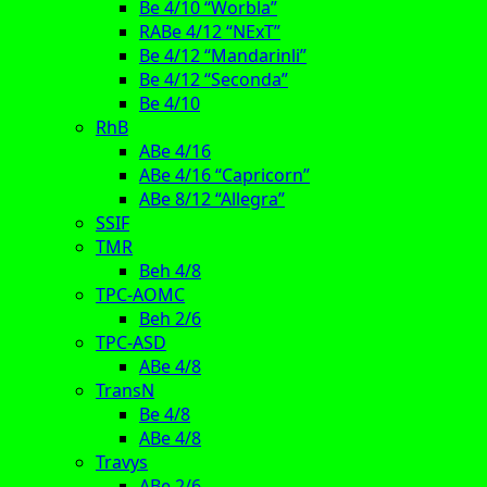
Be 4/10 “Worbla”
RABe 4/12 “NExT”
Be 4/12 “Mandarinli”
Be 4/12 “Seconda”
Be 4/10
RhB
ABe 4/16
ABe 4/16 “Capricorn”
ABe 8/12 “Allegra”
SSIF
TMR
Beh 4/8
TPC-AOMC
Beh 2/6
TPC-ASD
ABe 4/8
TransN
Be 4/8
ABe 4/8
Travys
ABe 2/6