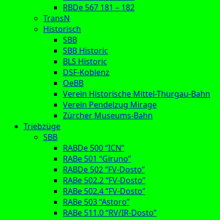
RBDe 567 181 – 182
TransN
Historisch
SBB
SBB Historic
BLS Historic
DSF-Koblenz
OeBB
Verein Historische Mittel-Thurgau-Bahn
Verein Pendelzug Mirage
Zürcher Museums-Bahn
Triebzüge
SBB
RABDe 500 “ICN”
RABe 501 “Giruno”
RABDe 502 “FV-Dosto”
RABe 502.2 “FV-Dosto”
RABe 502.4 “FV-Dosto”
RABe 503 “Astoro”
RABe 511.0 “RV/IR-Dosto”