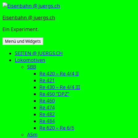
Zum
Inhalt
Eisenbahn @ juergs.ch
springen
Ein Experiment.
Menü und Widgets
SEITEN @ JUERGS.CH
Lokomotiven
SBB
Re 420 – Re 4/4 II
Re 421
Re 430 – Re 4/4 III
Re 450 “DPZ”
Re 460
Re 474
Re 482
Re 484
Re 620 – Re 6/6
ASm