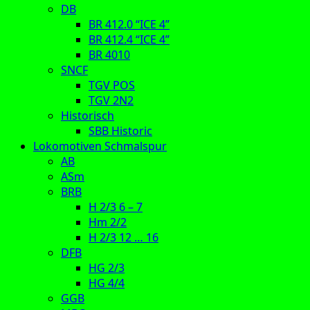
DB
BR 412.0 “ICE 4”
BR 412.4 “ICE 4”
BR 4010
SNCF
TGV POS
TGV 2N2
Historisch
SBB Historic
Lokomotiven Schmalspur
AB
ASm
BRB
H 2/3 6 – 7
Hm 2/2
H 2/3 12 … 16
DFB
HG 2/3
HG 4/4
GGB