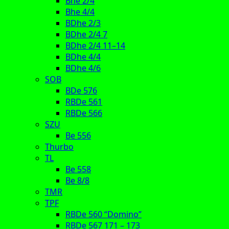
Bhe 2/4
Bhe 4/4
BDhe 2/3
BDhe 2/4 7
BDhe 2/4 11–14
BDhe 4/4
BDhe 4/6
SOB
BDe 576
RBDe 561
RBDe 566
SZU
Be 556
Thurbo
TL
Be 558
Be 8/8
TMR
TPF
RBDe 560 “Domino”
RBDe 567 171 – 173