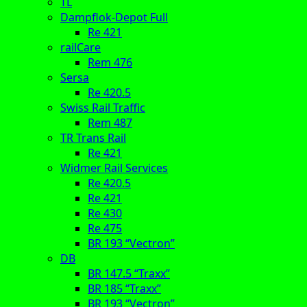
TL
Dampflok-Depot Full
Re 421
railCare
Rem 476
Sersa
Re 420.5
Swiss Rail Traffic
Rem 487
TR Trans Rail
Re 421
Widmer Rail Services
Re 420.5
Re 421
Re 430
Re 475
BR 193 “Vectron”
DB
BR 147.5 “Traxx”
BR 185 “Traxx”
BR 193 “Vectron”