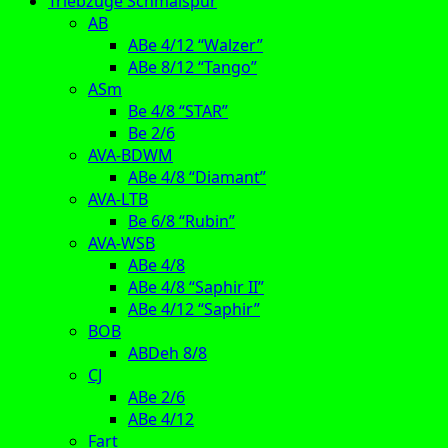
Triebzüge Schmalspur
AB
ABe 4/12 “Walzer”
ABe 8/12 “Tango”
ASm
Be 4/8 “STAR”
Be 2/6
AVA-BDWM
ABe 4/8 “Diamant”
AVA-LTB
Be 6/8 “Rubin”
AVA-WSB
ABe 4/8
ABe 4/8 “Saphir II”
ABe 4/12 “Saphir”
BOB
ABDeh 8/8
CJ
ABe 2/6
ABe 4/12
Fart