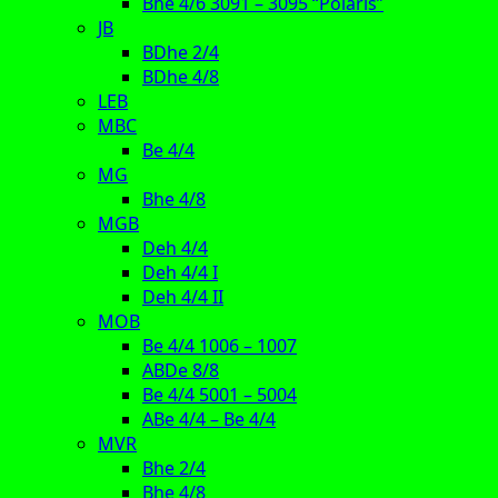
Bhe 4/6 3091 – 3095 “Polaris”
JB
BDhe 2/4
BDhe 4/8
LEB
MBC
Be 4/4
MG
Bhe 4/8
MGB
Deh 4/4
Deh 4/4 I
Deh 4/4 II
MOB
Be 4/4 1006 – 1007
ABDe 8/8
Be 4/4 5001 – 5004
ABe 4/4 – Be 4/4
MVR
Bhe 2/4
Bhe 4/8