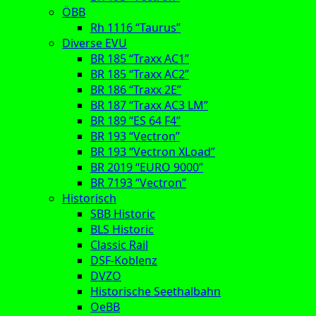
ÖBB
Rh 1116 “Taurus”
Diverse EVU
BR 185 “Traxx AC1”
BR 185 “Traxx AC2”
BR 186 “Traxx 2E”
BR 187 “Traxx AC3 LM”
BR 189 “ES 64 F4”
BR 193 “Vectron”
BR 193 “Vectron XLoad”
BR 2019 “EURO 9000”
BR 7193 “Vectron”
Historisch
SBB Historic
BLS Historic
Classic Rail
DSF-Koblenz
DVZO
Historische Seethalbahn
OeBB