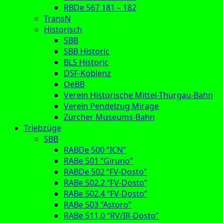
RBDe 567 181 – 182
TransN
Historisch
SBB
SBB Historic
BLS Historic
DSF-Koblenz
OeBB
Verein Historische Mittel-Thurgau-Bahn
Verein Pendelzug Mirage
Zürcher Museums-Bahn
Triebzüge
SBB
RABDe 500 “ICN”
RABe 501 “Giruno”
RABDe 502 “FV-Dosto”
RABe 502.2 “FV-Dosto”
RABe 502.4 “FV-Dosto”
RABe 503 “Astoro”
RABe 511.0 “RV/IR-Dosto”