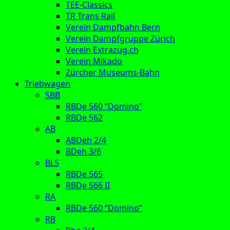
TEE-Classics
TR Trans Rail
Verein Dampfbahn Bern
Verein Dampfgruppe Zürich
Verein Extrazug.ch
Verein Mikado
Zürcher Museums-Bahn
Triebwagen
SBB
RBDe 560 “Domino”
RBDe 562
AB
ABDeh 2/4
BDeh 3/6
BLS
RBDe 565
RBDe 566 II
RA
RBDe 560 “Domino”
RB