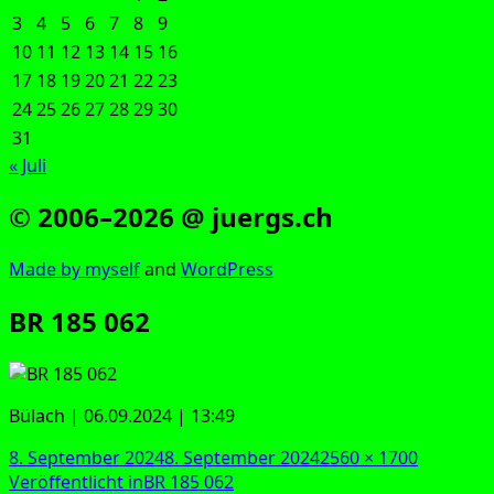
3
4
5
6
7
8
9
10
11
12
13
14
15
16
17
18
19
20
21
22
23
24
25
26
27
28
29
30
31
« Juli
© 2006–2026 @ juergs.ch
Made by mys­elf
and
Word­Press
BR 185 062
Bülach | 06.09.2024 | 13:49
Veröffentlicht
Originalgröße
8. September 2024
8. September 2024
2560 × 1700
am
Beitragsnavigation
Veröffentlicht in
BR 185 062