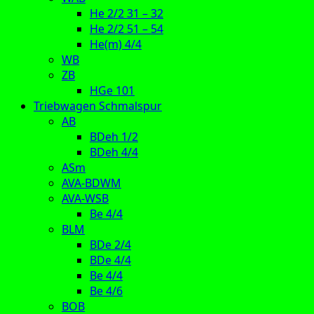
He 2/2 31 – 32
He 2/2 51 – 54
He(m) 4/4
WB
ZB
HGe 101
Triebwagen Schmalspur
AB
BDeh 1/2
BDeh 4/4
ASm
AVA-BDWM
AVA-WSB
Be 4/4
BLM
BDe 2/4
BDe 4/4
Be 4/4
Be 4/6
BOB