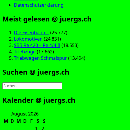
Datenschutzerklärung
Meist gelesen @ juergs.ch
Die Eisenbahn…
(25.777)
Lokomotiven
(24.831)
SBB Re 420 – Re 4/4 II
(18.553)
Triebzüge
(17.662)
Triebwagen Schmalspur
(13.494)
Suchen @ juergs.ch
Suchen
nach:
Kalender @ juergs.ch
August 2026
M
D
M
D
F
S
S
1
2