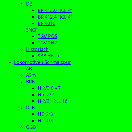
DB
BR 412.0 “ICE 4”
BR 412.4 “ICE 4”
BR 4010
SNCF
TGV POS
TGV 2N2
Historisch
SBB Historic
Lokomotiven Schmalspur
AB
ASm
BRB
H 2/3 6 – 7
Hm 2/2
H 2/3 12 … 16
DFB
HG 2/3
HG 4/4
GGB