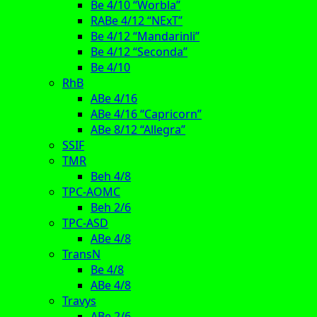
Be 4/10 “Worbla”
RABe 4/12 “NExT”
Be 4/12 “Mandarinli”
Be 4/12 “Seconda”
Be 4/10
RhB
ABe 4/16
ABe 4/16 “Capricorn”
ABe 8/12 “Allegra”
SSIF
TMR
Beh 4/8
TPC-AOMC
Beh 2/6
TPC-ASD
ABe 4/8
TransN
Be 4/8
ABe 4/8
Travys
ABe 2/6