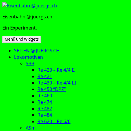
Zum
Inhalt
Eisenbahn @ juergs.ch
springen
Ein Experiment.
Menü und Widgets
SEITEN @ JUERGS.CH
Lokomotiven
SBB
Re 420 – Re 4/4 II
Re 421
Re 430 – Re 4/4 III
Re 450 “DPZ”
Re 460
Re 474
Re 482
Re 484
Re 620 – Re 6/6
ASm