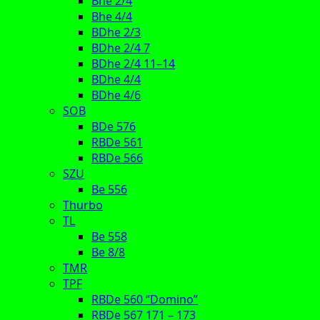
Bhe 2/4
Bhe 4/4
BDhe 2/3
BDhe 2/4 7
BDhe 2/4 11–14
BDhe 4/4
BDhe 4/6
SOB
BDe 576
RBDe 561
RBDe 566
SZU
Be 556
Thurbo
TL
Be 558
Be 8/8
TMR
TPF
RBDe 560 “Domino”
RBDe 567 171 – 173