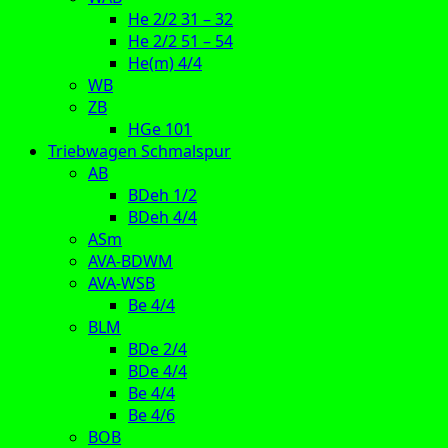
He 2/2 31 – 32
He 2/2 51 – 54
He(m) 4/4
WB
ZB
HGe 101
Triebwagen Schmalspur
AB
BDeh 1/2
BDeh 4/4
ASm
AVA-BDWM
AVA-WSB
Be 4/4
BLM
BDe 2/4
BDe 4/4
Be 4/4
Be 4/6
BOB