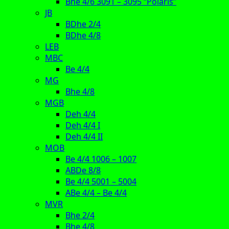
Bhe 4/6 3091 – 3095 “Polaris”
JB
BDhe 2/4
BDhe 4/8
LEB
MBC
Be 4/4
MG
Bhe 4/8
MGB
Deh 4/4
Deh 4/4 I
Deh 4/4 II
MOB
Be 4/4 1006 – 1007
ABDe 8/8
Be 4/4 5001 – 5004
ABe 4/4 – Be 4/4
MVR
Bhe 2/4
Bhe 4/8