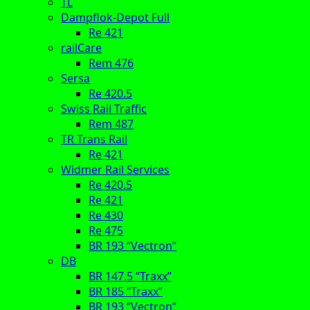
TL
Dampflok-Depot Full
Re 421
railCare
Rem 476
Sersa
Re 420.5
Swiss Rail Traffic
Rem 487
TR Trans Rail
Re 421
Widmer Rail Services
Re 420.5
Re 421
Re 430
Re 475
BR 193 “Vectron”
DB
BR 147.5 “Traxx”
BR 185 “Traxx”
BR 193 “Vectron”