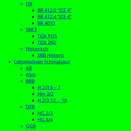
DB
BR 412.0 “ICE 4”
BR 412.4 “ICE 4”
BR 4010
SNCF
TGV POS
TGV 2N2
Historisch
SBB Historic
Lokomotiven Schmalspur
AB
ASm
BRB
H 2/3 6 – 7
Hm 2/2
H 2/3 12 … 16
DFB
HG 2/3
HG 4/4
GGB