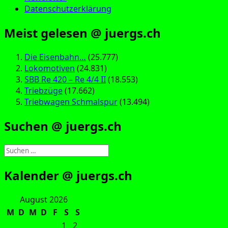
Datenschutzerklärung
Meist gelesen @ juergs.ch
Die Eisenbahn…
(25.777)
Lokomotiven
(24.831)
SBB Re 420 – Re 4/4 II
(18.553)
Triebzüge
(17.662)
Triebwagen Schmalspur
(13.494)
Suchen @ juergs.ch
Suchen
nach:
Kalender @ juergs.ch
August 2026
M
D
M
D
F
S
S
1
2