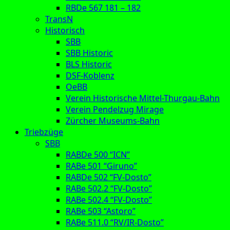
RBDe 567 181 – 182
TransN
Historisch
SBB
SBB Historic
BLS Historic
DSF-Koblenz
OeBB
Verein Historische Mittel-Thurgau-Bahn
Verein Pendelzug Mirage
Zürcher Museums-Bahn
Triebzüge
SBB
RABDe 500 “ICN”
RABe 501 “Giruno”
RABDe 502 “FV-Dosto”
RABe 502.2 “FV-Dosto”
RABe 502.4 “FV-Dosto”
RABe 503 “Astoro”
RABe 511.0 “RV/IR-Dosto”