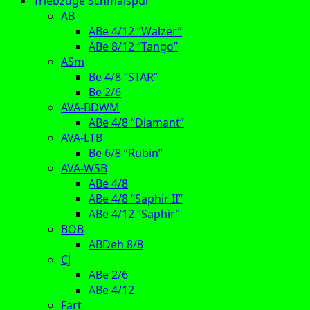
Triebzüge Schmalspur
AB
ABe 4/12 “Walzer”
ABe 8/12 “Tango”
ASm
Be 4/8 “STAR”
Be 2/6
AVA-BDWM
ABe 4/8 “Diamant”
AVA-LTB
Be 6/8 “Rubin”
AVA-WSB
ABe 4/8
ABe 4/8 “Saphir II”
ABe 4/12 “Saphir”
BOB
ABDeh 8/8
CJ
ABe 2/6
ABe 4/12
Fart