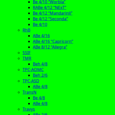
Be 4/10 “Worbla”
RABe 4/12 “NExT”
Be 4/12 “Mandarinli”
Be 4/12 “Seconda”
Be 4/10
RhB
ABe 4/16
ABe 4/16 “Capricorn”
ABe 8/12 “Allegra”
SSIF
TMR
Beh 4/8
TPC-AOMC
Beh 2/6
TPC-ASD
ABe 4/8
TransN
Be 4/8
ABe 4/8
Travys
ABe 2/6