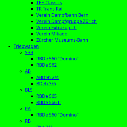
TEE-Classics
TR Trans Rail
Verein Dampfbahn Bern
Verein Dampfgruppe Zürich
Verein Extrazug.ch
Verein Mikado
Zürcher Museums-Bahn
Triebwagen
SBB
RBDe 560 “Domino”
RBDe 562
AB
ABDeh 2/4
BDeh 3/6
BLS
RBDe 565
RBDe 566 II
RA
RBDe 560 “Domino”
RB