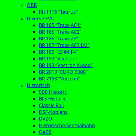
ÖBB
Rh 1116 “Taurus”
Diverse EVU
BR 185 “Traxx AC1”
BR 185 “Traxx AC2”
BR 186 “Traxx 2E”
BR 187 “Traxx AC3 LM”
BR 189 “ES 64 F4”
BR 193 “Vectron”
BR 193 “Vectron XLoad”
BR 2019 “EURO 9000”
BR 7193 “Vectron”
Historisch
SBB Historic
BLS Historic
Classic Rail
DSF-Koblenz
DVZO
Historische Seethalbahn
OeBB