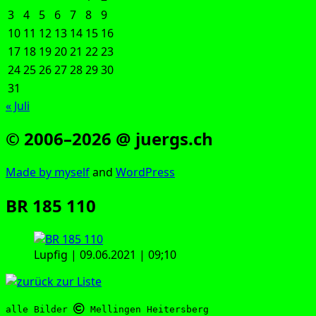
3
4
5
6
7
8
9
10
11
12
13
14
15
16
17
18
19
20
21
22
23
24
25
26
27
28
29
30
31
« Juli
© 2006–2026 @ juergs.ch
Made by mys­elf
and
Word­Press
BR 185 110
Lup­f­ig | 09.06.2021 | 09;10
alle Bilder 
 Mellingen Heitersberg