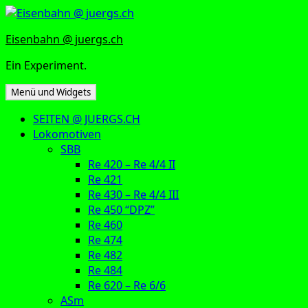
Zum
Inhalt
Eisenbahn @ juergs.ch
springen
Ein Experiment.
Menü und Widgets
SEITEN @ JUERGS.CH
Lokomotiven
SBB
Re 420 – Re 4/4 II
Re 421
Re 430 – Re 4/4 III
Re 450 “DPZ”
Re 460
Re 474
Re 482
Re 484
Re 620 – Re 6/6
ASm