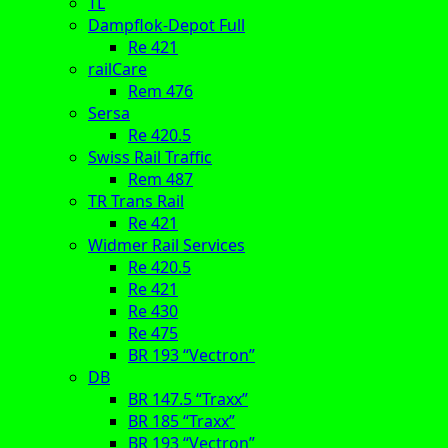
TL
Dampflok-Depot Full
Re 421
railCare
Rem 476
Sersa
Re 420.5
Swiss Rail Traffic
Rem 487
TR Trans Rail
Re 421
Widmer Rail Services
Re 420.5
Re 421
Re 430
Re 475
BR 193 “Vectron”
DB
BR 147.5 “Traxx”
BR 185 “Traxx”
BR 193 “Vectron”