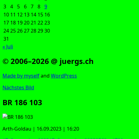
3
4
5
6
7
8
9
10
11
12
13
14
15
16
17
18
19
20
21
22
23
24
25
26
27
28
29
30
31
« Juli
© 2006–2026 @ juergs.ch
Made by mys­elf
and
Word­Press
Nächstes Bild
BR 186 103
Arth-Gold­au | 16.09.2023 | 16:20