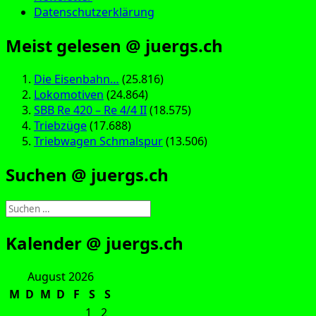
Datenschutzerklärung
Meist gelesen @ juergs.ch
Die Eisenbahn…
(25.816)
Lokomotiven
(24.864)
SBB Re 420 – Re 4/4 II
(18.575)
Triebzüge
(17.688)
Triebwagen Schmalspur
(13.506)
Suchen @ juergs.ch
Suchen
nach:
Kalender @ juergs.ch
August 2026
M
D
M
D
F
S
S
1
2