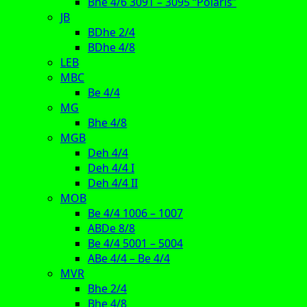
Bhe 4/6 3091 – 3095 “Polaris”
JB
BDhe 2/4
BDhe 4/8
LEB
MBC
Be 4/4
MG
Bhe 4/8
MGB
Deh 4/4
Deh 4/4 I
Deh 4/4 II
MOB
Be 4/4 1006 – 1007
ABDe 8/8
Be 4/4 5001 – 5004
ABe 4/4 – Be 4/4
MVR
Bhe 2/4
Bhe 4/8