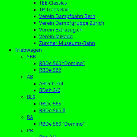
TEE-Classics
TR Trans Rail
Verein Dampfbahn Bern
Verein Dampfgruppe Zürich
Verein Extrazug.ch
Verein Mikado
Zürcher Museums-Bahn
Triebwagen
SBB
RBDe 560 “Domino”
RBDe 562
AB
ABDeh 2/4
BDeh 3/6
BLS
RBDe 565
RBDe 566 II
RA
RBDe 560 “Domino”
RB