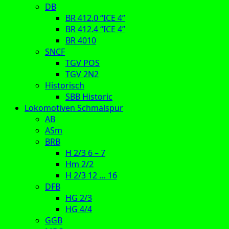
DB
BR 412.0 “ICE 4”
BR 412.4 “ICE 4”
BR 4010
SNCF
TGV POS
TGV 2N2
Historisch
SBB Historic
Lokomotiven Schmalspur
AB
ASm
BRB
H 2/3 6 – 7
Hm 2/2
H 2/3 12 … 16
DFB
HG 2/3
HG 4/4
GGB