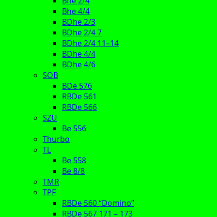
Bhe 2/4
Bhe 4/4
BDhe 2/3
BDhe 2/4 7
BDhe 2/4 11–14
BDhe 4/4
BDhe 4/6
SOB
BDe 576
RBDe 561
RBDe 566
SZU
Be 556
Thurbo
TL
Be 558
Be 8/8
TMR
TPF
RBDe 560 “Domino”
RBDe 567 171 – 173