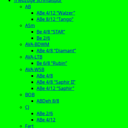
Triebzüge Schmalspur
AB
ABe 4/12 “Walzer”
ABe 8/12 “Tango”
ASm
Be 4/8 “STAR”
Be 2/6
AVA-BDWM
ABe 4/8 “Diamant”
AVA-LTB
Be 6/8 “Rubin”
AVA-WSB
ABe 4/8
ABe 4/8 “Saphir II”
ABe 4/12 “Saphir”
BOB
ABDeh 8/8
CJ
ABe 2/6
ABe 4/12
Fart