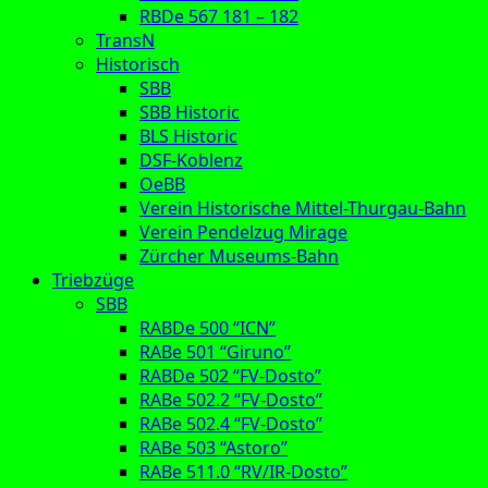
RBDe 567 181 – 182
TransN
Historisch
SBB
SBB Historic
BLS Historic
DSF-Koblenz
OeBB
Verein Historische Mittel-Thurgau-Bahn
Verein Pendelzug Mirage
Zürcher Museums-Bahn
Triebzüge
SBB
RABDe 500 “ICN”
RABe 501 “Giruno”
RABDe 502 “FV-Dosto”
RABe 502.2 “FV-Dosto”
RABe 502.4 “FV-Dosto”
RABe 503 “Astoro”
RABe 511.0 “RV/IR-Dosto”