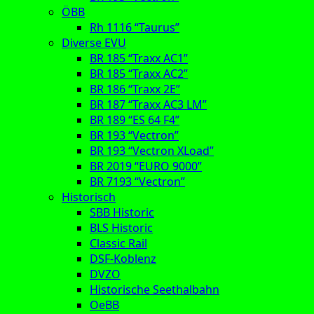
ÖBB
Rh 1116 “Taurus”
Diverse EVU
BR 185 “Traxx AC1”
BR 185 “Traxx AC2”
BR 186 “Traxx 2E”
BR 187 “Traxx AC3 LM”
BR 189 “ES 64 F4”
BR 193 “Vectron”
BR 193 “Vectron XLoad”
BR 2019 “EURO 9000”
BR 7193 “Vectron”
Historisch
SBB Historic
BLS Historic
Classic Rail
DSF-Koblenz
DVZO
Historische Seethalbahn
OeBB