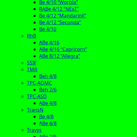
Be 4/10 “Worbla”
RABe 4/12 “NExT”
Be 4/12 “Mandarinli”
Be 4/12 “Seconda”
Be 4/10
RhB
ABe 4/16
ABe 4/16 “Capricorn”
ABe 8/12 “Allegra”
SSIF
TMR
Beh 4/8
TPC-AOMC
Beh 2/6
TPC-ASD
ABe 4/8
TransN
Be 4/8
ABe 4/8
Travys
ABe 2/6