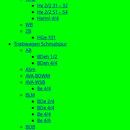
He 2/2 31 – 32
He 2/2 51 – 54
He(m) 4/4
WB
ZB
HGe 101
Triebwagen Schmalspur
AB
BDeh 1/2
BDeh 4/4
ASm
AVA-BDWM
AVA-WSB
Be 4/4
BLM
BDe 2/4
BDe 4/4
Be 4/4
Be 4/6
BOB