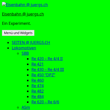
Zum
Inhalt
Eisenbahn @ juergs.ch
springen
Ein Experiment.
Menü und Widgets
SEITEN @ JUERGS.CH
Lokomotiven
SBB
Re 420 – Re 4/4 II
Re 421
Re 430 – Re 4/4 III
Re 450 “DPZ”
Re 460
Re 474
Re 482
Re 484
Re 620 – Re 6/6
ASm