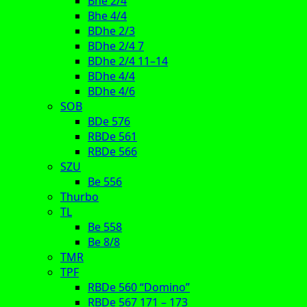
Bhe 2/4
Bhe 4/4
BDhe 2/3
BDhe 2/4 7
BDhe 2/4 11–14
BDhe 4/4
BDhe 4/6
SOB
BDe 576
RBDe 561
RBDe 566
SZU
Be 556
Thurbo
TL
Be 558
Be 8/8
TMR
TPF
RBDe 560 “Domino”
RBDe 567 171 – 173