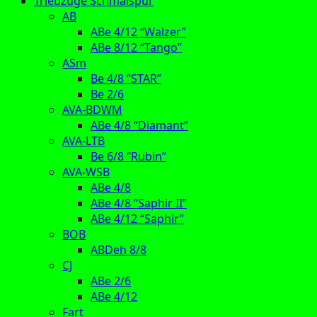
Triebzüge Schmalspur
AB
ABe 4/12 “Walzer”
ABe 8/12 “Tango”
ASm
Be 4/8 “STAR”
Be 2/6
AVA-BDWM
ABe 4/8 “Diamant”
AVA-LTB
Be 6/8 “Rubin”
AVA-WSB
ABe 4/8
ABe 4/8 “Saphir II”
ABe 4/12 “Saphir”
BOB
ABDeh 8/8
CJ
ABe 2/6
ABe 4/12
Fart