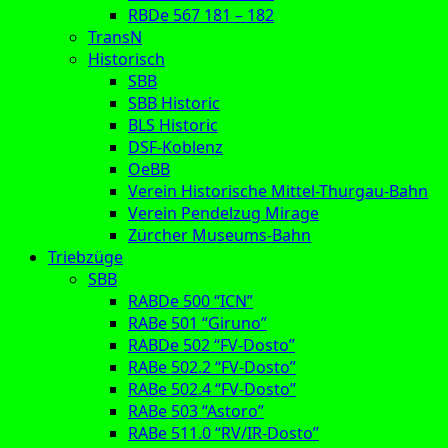
RBDe 567 181 – 182
TransN
Historisch
SBB
SBB Historic
BLS Historic
DSF-Koblenz
OeBB
Verein Historische Mittel-Thurgau-Bahn
Verein Pendelzug Mirage
Zürcher Museums-Bahn
Triebzüge
SBB
RABDe 500 “ICN”
RABe 501 “Giruno”
RABDe 502 “FV-Dosto”
RABe 502.2 “FV-Dosto”
RABe 502.4 “FV-Dosto”
RABe 503 “Astoro”
RABe 511.0 “RV/IR-Dosto”