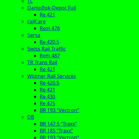
TL
Dampflok-Depot Full
Re 421
railCare
Rem 476
Sersa
Re 420.5
Swiss Rail Traffic
Rem 487
TR Trans Rail
Re 421
Widmer Rail Services
Re 420.5
Re 421
Re 430
Re 475
BR 193 “Vectron”
DB
BR 147.5 “Traxx”
BR 185 “Traxx”
BR 193 “Vectron”