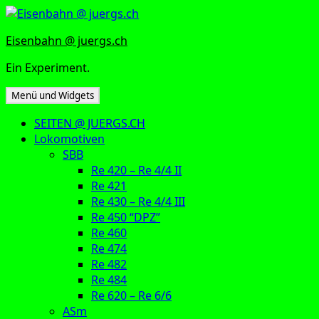
Zum
Inhalt
Eisenbahn @ juergs.ch
springen
Ein Experiment.
Menü und Widgets
SEITEN @ JUERGS.CH
Lokomotiven
SBB
Re 420 – Re 4/4 II
Re 421
Re 430 – Re 4/4 III
Re 450 “DPZ”
Re 460
Re 474
Re 482
Re 484
Re 620 – Re 6/6
ASm