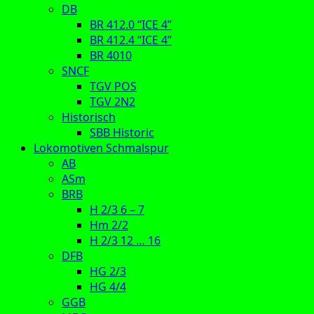
DB
BR 412.0 “ICE 4”
BR 412.4 “ICE 4”
BR 4010
SNCF
TGV POS
TGV 2N2
Historisch
SBB Historic
Lokomotiven Schmalspur
AB
ASm
BRB
H 2/3 6 – 7
Hm 2/2
H 2/3 12 … 16
DFB
HG 2/3
HG 4/4
GGB