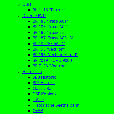
ÖBB
Rh 1116 “Taurus”
Diverse EVU
BR 185 “Traxx AC1”
BR 185 “Traxx AC2”
BR 186 “Traxx 2E”
BR 187 “Traxx AC3 LM”
BR 189 “ES 64 F4”
BR 193 “Vectron”
BR 193 “Vectron XLoad”
BR 2019 “EURO 9000”
BR 7193 “Vectron”
Historisch
SBB Historic
BLS Historic
Classic Rail
DSF-Koblenz
DVZO
Historische Seethalbahn
OeBB