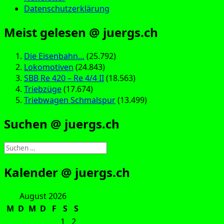
Datenschutzerklärung
Meist gelesen @ juergs.ch
Die Eisenbahn…
(25.792)
Lokomotiven
(24.843)
SBB Re 420 – Re 4/4 II
(18.563)
Triebzüge
(17.674)
Triebwagen Schmalspur
(13.499)
Suchen @ juergs.ch
Suchen
nach:
Kalender @ juergs.ch
August 2026
M
D
M
D
F
S
S
1
2