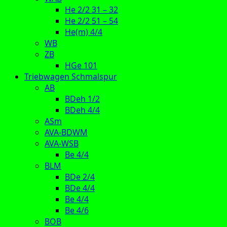
He 2/2 31 – 32
He 2/2 51 – 54
He(m) 4/4
WB
ZB
HGe 101
Triebwagen Schmalspur
AB
BDeh 1/2
BDeh 4/4
ASm
AVA-BDWM
AVA-WSB
Be 4/4
BLM
BDe 2/4
BDe 4/4
Be 4/4
Be 4/6
BOB