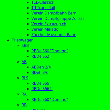
TEE-Classics
TR Trans Rail
Verein Dampfbahn Bern
Verein Dampfgruppe Zürich
Verein Extrazug.ch
Verein Mikado
Zürcher Museums-Bahn
Triebwagen
SBB
RBDe 560 “Domino”
RBDe 562
AB
ABDeh 2/4
BDeh 3/6
BLS
RBDe 565
RBDe 566 II
RA
RBDe 560 “Domino”
RB