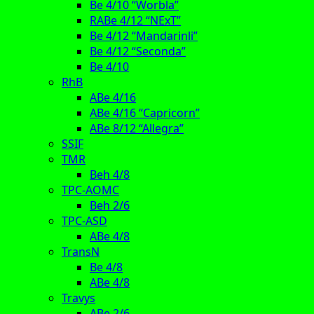
Be 4/10 “Worbla”
RABe 4/12 “NExT”
Be 4/12 “Mandarinli”
Be 4/12 “Seconda”
Be 4/10
RhB
ABe 4/16
ABe 4/16 “Capricorn”
ABe 8/12 “Allegra”
SSIF
TMR
Beh 4/8
TPC-AOMC
Beh 2/6
TPC-ASD
ABe 4/8
TransN
Be 4/8
ABe 4/8
Travys
ABe 2/6