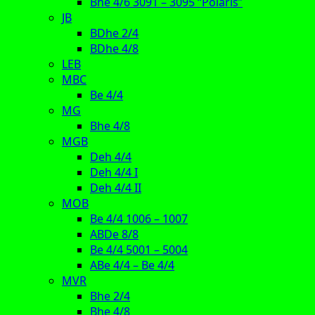
Bhe 4/6 3091 – 3095 “Polaris”
JB
BDhe 2/4
BDhe 4/8
LEB
MBC
Be 4/4
MG
Bhe 4/8
MGB
Deh 4/4
Deh 4/4 I
Deh 4/4 II
MOB
Be 4/4 1006 – 1007
ABDe 8/8
Be 4/4 5001 – 5004
ABe 4/4 – Be 4/4
MVR
Bhe 2/4
Bhe 4/8