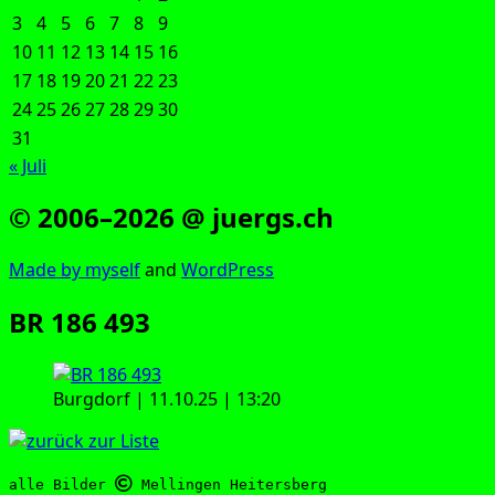
3
4
5
6
7
8
9
10
11
12
13
14
15
16
17
18
19
20
21
22
23
24
25
26
27
28
29
30
31
« Juli
© 2006–2026 @ juergs.ch
Made by mys­elf
and
Word­Press
BR 186 493
Burg­dorf | 11.10.25 | 13:20
alle Bilder 
 Mellingen Heitersberg