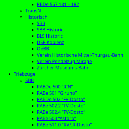
RBDe 567 181 – 182
TransN
Historisch
SBB
SBB Historic
BLS Historic
DSF-Koblenz
OeBB
Verein Historische Mittel-Thurgau-Bahn
Verein Pendelzug Mirage
Zürcher Museums-Bahn
Triebzüge
SBB
RABDe 500 “ICN”
RABe 501 “Giruno”
RABDe 502 “FV-Dosto”
RABe 502.2 “FV-Dosto”
RABe 502.4 “FV-Dosto”
RABe 503 “Astoro”
RABe 511.0 “RV/IR-Dosto”