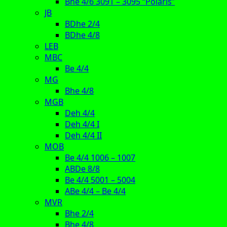
Bhe 4/6 3091 – 3095 “Polaris”
JB
BDhe 2/4
BDhe 4/8
LEB
MBC
Be 4/4
MG
Bhe 4/8
MGB
Deh 4/4
Deh 4/4 I
Deh 4/4 II
MOB
Be 4/4 1006 – 1007
ABDe 8/8
Be 4/4 5001 – 5004
ABe 4/4 – Be 4/4
MVR
Bhe 2/4
Bhe 4/8