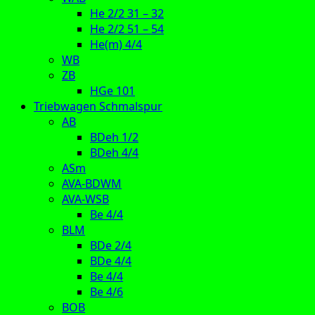
He 2/2 31 – 32
He 2/2 51 – 54
He(m) 4/4
WB
ZB
HGe 101
Triebwagen Schmalspur
AB
BDeh 1/2
BDeh 4/4
ASm
AVA-BDWM
AVA-WSB
Be 4/4
BLM
BDe 2/4
BDe 4/4
Be 4/4
Be 4/6
BOB