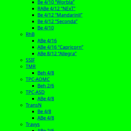
Be 4/10 “Worbla”
RABe 4/12 “NExT”
Be 4/12 “Mandarinli”
Be 4/12 “Seconda”
Be 4/10
RhB
ABe 4/16
ABe 4/16 “Capricorn”
ABe 8/12 “Allegra”
SSIF
TMR
Beh 4/8
TPC-AOMC
Beh 2/6
TPC-ASD
ABe 4/8
TransN
Be 4/8
ABe 4/8
Travys
ABe 2/6