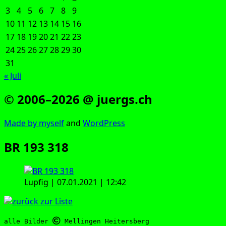
3
4
5
6
7
8
9
10
11
12
13
14
15
16
17
18
19
20
21
22
23
24
25
26
27
28
29
30
31
« Juli
© 2006–2026 @ juergs.ch
Made by mys­elf
and
Word­Press
BR 193 318
Lup­f­ig | 07.01.2021 | 12:42
alle Bilder 
 Mellingen Heitersberg