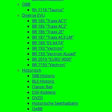
ÖBB
Rh 1116 “Taurus”
Diverse EVU
BR 185 “Traxx AC1”
BR 185 “Traxx AC2”
BR 186 “Traxx 2E”
BR 187 “Traxx AC3 LM”
BR 189 “ES 64 F4”
BR 193 “Vectron”
BR 193 “Vectron XLoad”
BR 2019 “EURO 9000”
BR 7193 “Vectron”
Historisch
SBB Historic
BLS Historic
Classic Rail
DSF-Koblenz
DVZO
Historische Seethalbahn
OeBB