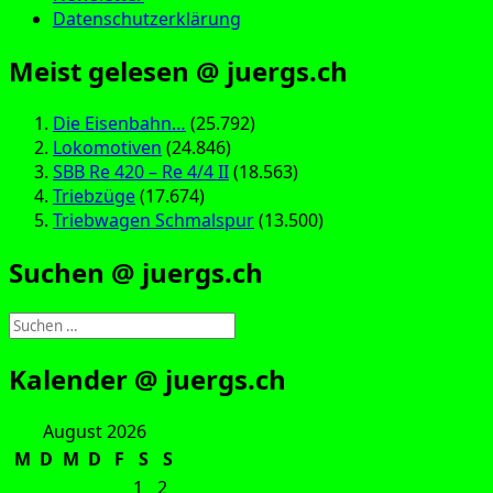
Datenschutzerklärung
Meist gelesen @ juergs.ch
Die Eisenbahn…
(25.792)
Lokomotiven
(24.846)
SBB Re 420 – Re 4/4 II
(18.563)
Triebzüge
(17.674)
Triebwagen Schmalspur
(13.500)
Suchen @ juergs.ch
Suchen
nach:
Kalender @ juergs.ch
August 2026
M
D
M
D
F
S
S
1
2