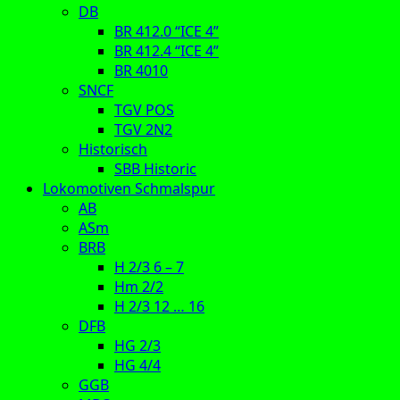
DB
BR 412.0 “ICE 4”
BR 412.4 “ICE 4”
BR 4010
SNCF
TGV POS
TGV 2N2
Historisch
SBB Historic
Lokomotiven Schmalspur
AB
ASm
BRB
H 2/3 6 – 7
Hm 2/2
H 2/3 12 … 16
DFB
HG 2/3
HG 4/4
GGB