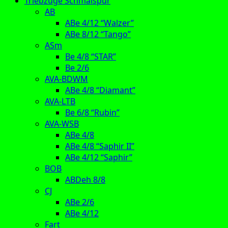
Triebzüge Schmalspur
AB
ABe 4/12 “Walzer”
ABe 8/12 “Tango”
ASm
Be 4/8 “STAR”
Be 2/6
AVA-BDWM
ABe 4/8 “Diamant”
AVA-LTB
Be 6/8 “Rubin”
AVA-WSB
ABe 4/8
ABe 4/8 “Saphir II”
ABe 4/12 “Saphir”
BOB
ABDeh 8/8
CJ
ABe 2/6
ABe 4/12
Fart