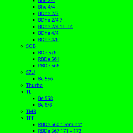
Bhe 2/4
Bhe 4/4
BDhe 2/3
BDhe 2/4 7
BDhe 2/4 11–14
BDhe 4/4
BDhe 4/6
SOB
BDe 576
RBDe 561
RBDe 566
SZU
Be 556
Thurbo
TL
Be 558
Be 8/8
TMR
TPF
RBDe 560 “Domino”
RBDe 567 171 – 173