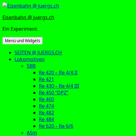
Zum
Inhalt
Eisenbahn @ juergs.ch
springen
Ein Experiment.
Menü und Widgets
SEITEN @ JUERGS.CH
Lokomotiven
SBB
Re 420 – Re 4/4 II
Re 421
Re 430 – Re 4/4 III
Re 450 “DPZ”
Re 460
Re 474
Re 482
Re 484
Re 620 – Re 6/6
ASm