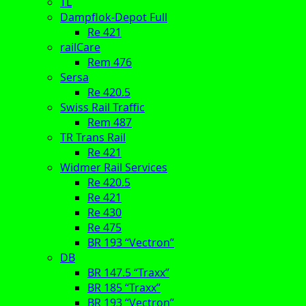
TL
Dampflok-Depot Full
Re 421
railCare
Rem 476
Sersa
Re 420.5
Swiss Rail Traffic
Rem 487
TR Trans Rail
Re 421
Widmer Rail Services
Re 420.5
Re 421
Re 430
Re 475
BR 193 “Vectron”
DB
BR 147.5 “Traxx”
BR 185 “Traxx”
BR 193 “Vectron”