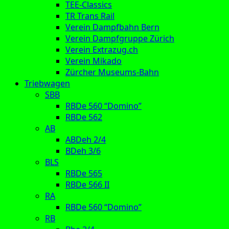
TEE-Classics
TR Trans Rail
Verein Dampfbahn Bern
Verein Dampfgruppe Zürich
Verein Extrazug.ch
Verein Mikado
Zürcher Museums-Bahn
Triebwagen
SBB
RBDe 560 “Domino”
RBDe 562
AB
ABDeh 2/4
BDeh 3/6
BLS
RBDe 565
RBDe 566 II
RA
RBDe 560 “Domino”
RB