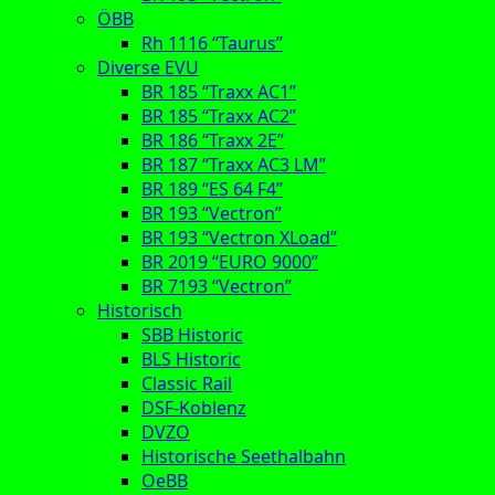
ÖBB
Rh 1116 “Taurus”
Diverse EVU
BR 185 “Traxx AC1”
BR 185 “Traxx AC2”
BR 186 “Traxx 2E”
BR 187 “Traxx AC3 LM”
BR 189 “ES 64 F4”
BR 193 “Vectron”
BR 193 “Vectron XLoad”
BR 2019 “EURO 9000”
BR 7193 “Vectron”
Historisch
SBB Historic
BLS Historic
Classic Rail
DSF-Koblenz
DVZO
Historische Seethalbahn
OeBB