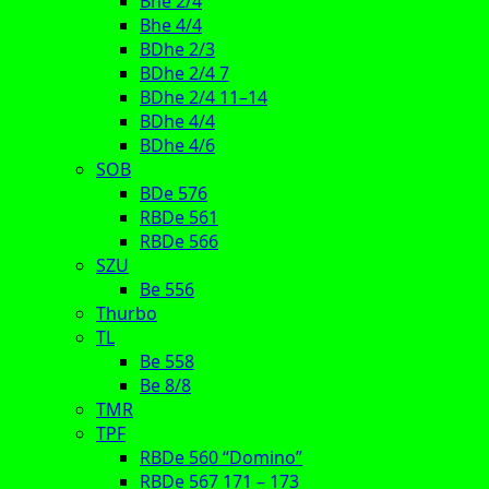
Bhe 2/4
Bhe 4/4
BDhe 2/3
BDhe 2/4 7
BDhe 2/4 11–14
BDhe 4/4
BDhe 4/6
SOB
BDe 576
RBDe 561
RBDe 566
SZU
Be 556
Thurbo
TL
Be 558
Be 8/8
TMR
TPF
RBDe 560 “Domino”
RBDe 567 171 – 173