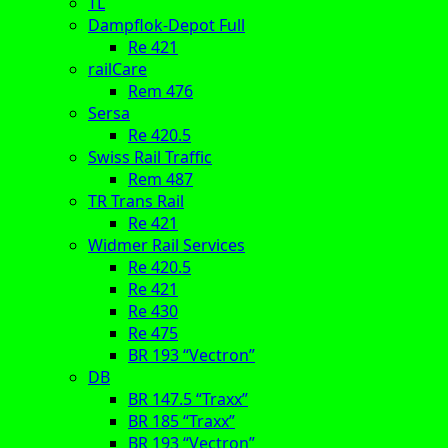
TL
Dampflok-Depot Full
Re 421
railCare
Rem 476
Sersa
Re 420.5
Swiss Rail Traffic
Rem 487
TR Trans Rail
Re 421
Widmer Rail Services
Re 420.5
Re 421
Re 430
Re 475
BR 193 “Vectron”
DB
BR 147.5 “Traxx”
BR 185 “Traxx”
BR 193 “Vectron”