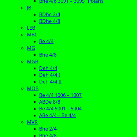
Bhe 4/6 3091 – 3095 “Polaris”
JB
BDhe 2/4
BDhe 4/8
LEB
MBC
Be 4/4
MG
Bhe 4/8
MGB
Deh 4/4
Deh 4/4 I
Deh 4/4 II
MOB
Be 4/4 1006 – 1007
ABDe 8/8
Be 4/4 5001 – 5004
ABe 4/4 – Be 4/4
MVR
Bhe 2/4
Bhe 4/8