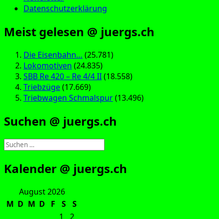
Datenschutzerklärung
Meist gelesen @ juergs.ch
Die Eisenbahn…
(25.781)
Lokomotiven
(24.835)
SBB Re 420 – Re 4/4 II
(18.558)
Triebzüge
(17.669)
Triebwagen Schmalspur
(13.496)
Suchen @ juergs.ch
Suchen
nach:
Kalender @ juergs.ch
August 2026
M
D
M
D
F
S
S
1
2