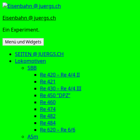
Zum
Inhalt
Eisenbahn @ juergs.ch
springen
Ein Experiment.
Menü und Widgets
SEITEN @ JUERGS.CH
Lokomotiven
SBB
Re 420 – Re 4/4 II
Re 421
Re 430 – Re 4/4 III
Re 450 “DPZ”
Re 460
Re 474
Re 482
Re 484
Re 620 – Re 6/6
ASm