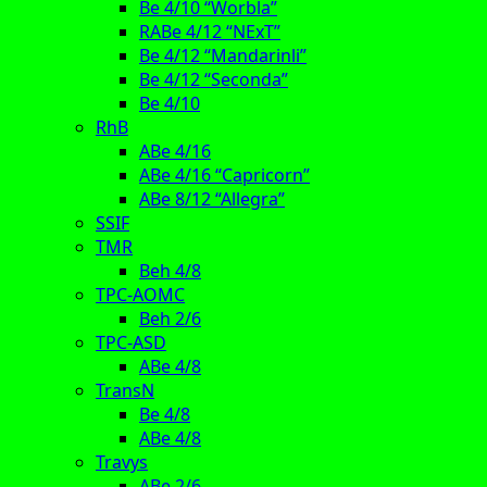
Be 4/10 “Worbla”
RABe 4/12 “NExT”
Be 4/12 “Mandarinli”
Be 4/12 “Seconda”
Be 4/10
RhB
ABe 4/16
ABe 4/16 “Capricorn”
ABe 8/12 “Allegra”
SSIF
TMR
Beh 4/8
TPC-AOMC
Beh 2/6
TPC-ASD
ABe 4/8
TransN
Be 4/8
ABe 4/8
Travys
ABe 2/6