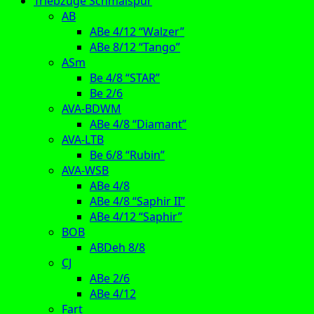
Triebzüge Schmalspur
AB
ABe 4/12 “Walzer”
ABe 8/12 “Tango”
ASm
Be 4/8 “STAR”
Be 2/6
AVA-BDWM
ABe 4/8 “Diamant”
AVA-LTB
Be 6/8 “Rubin”
AVA-WSB
ABe 4/8
ABe 4/8 “Saphir II”
ABe 4/12 “Saphir”
BOB
ABDeh 8/8
CJ
ABe 2/6
ABe 4/12
Fart