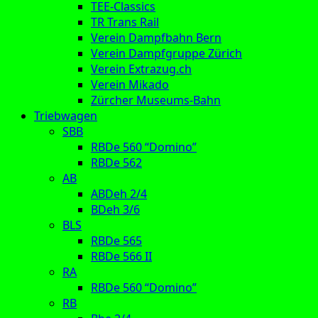
TEE-Classics
TR Trans Rail
Verein Dampfbahn Bern
Verein Dampfgruppe Zürich
Verein Extrazug.ch
Verein Mikado
Zürcher Museums-Bahn
Triebwagen
SBB
RBDe 560 “Domino”
RBDe 562
AB
ABDeh 2/4
BDeh 3/6
BLS
RBDe 565
RBDe 566 II
RA
RBDe 560 “Domino”
RB