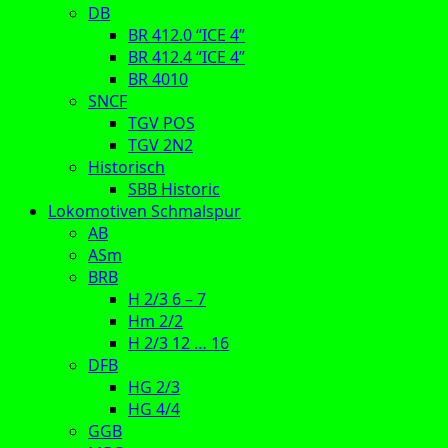
DB
BR 412.0 “ICE 4”
BR 412.4 “ICE 4”
BR 4010
SNCF
TGV POS
TGV 2N2
Historisch
SBB Historic
Lokomotiven Schmalspur
AB
ASm
BRB
H 2/3 6 – 7
Hm 2/2
H 2/3 12 … 16
DFB
HG 2/3
HG 4/4
GGB