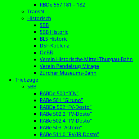
RBDe 567 181 – 182
TransN
Historisch
SBB
SBB Historic
BLS Historic
DSF-Koblenz
OeBB
Verein Historische Mittel-Thurgau-Bahn
Verein Pendelzug Mirage
Zürcher Museums-Bahn
Triebzüge
SBB
RABDe 500 “ICN”
RABe 501 “Giruno”
RABDe 502 “FV-Dosto”
RABe 502.2 “FV-Dosto”
RABe 502.4 “FV-Dosto”
RABe 503 “Astoro”
RABe 511.0 “RV/IR-Dosto”