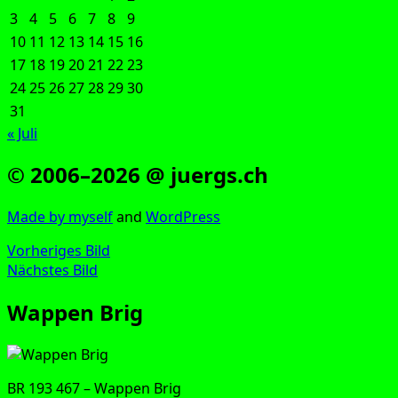
3
4
5
6
7
8
9
10
11
12
13
14
15
16
17
18
19
20
21
22
23
24
25
26
27
28
29
30
31
« Juli
© 2006–2026 @ juergs.ch
Made by mys­elf
and
Word­Press
Vorheriges Bild
Nächstes Bild
Wappen Brig
BR 193 467 – Wap­pen Brig