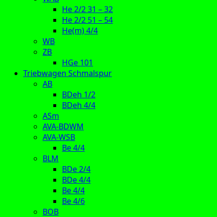
He 2/2 31 – 32
He 2/2 51 – 54
He(m) 4/4
WB
ZB
HGe 101
Triebwagen Schmalspur
AB
BDeh 1/2
BDeh 4/4
ASm
AVA-BDWM
AVA-WSB
Be 4/4
BLM
BDe 2/4
BDe 4/4
Be 4/4
Be 4/6
BOB