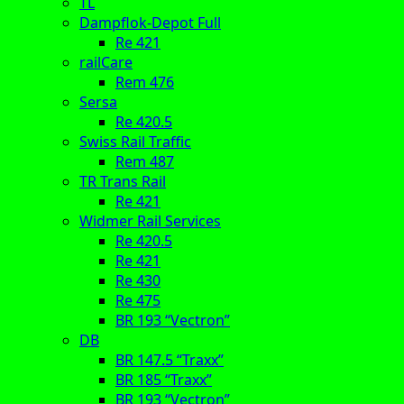
TL
Dampflok-Depot Full
Re 421
railCare
Rem 476
Sersa
Re 420.5
Swiss Rail Traffic
Rem 487
TR Trans Rail
Re 421
Widmer Rail Services
Re 420.5
Re 421
Re 430
Re 475
BR 193 “Vectron”
DB
BR 147.5 “Traxx”
BR 185 “Traxx”
BR 193 “Vectron”