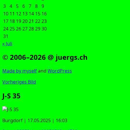
3
4
5
6
7
8
9
10
11
12
13
14
15
16
17
18
19
20
21
22
23
24
25
26
27
28
29
30
31
« Juli
© 2006–2026 @ juergs.ch
Made by mys­elf
and
Word­Press
Vorheriges Bild
J‑S 35
Burg­dorf | 17.05.2025 | 16:03