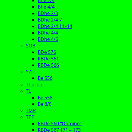
Bhe 2/4
Bhe 4/4
BDhe 2/3
BDhe 2/4 7
BDhe 2/4 11–14
BDhe 4/4
BDhe 4/6
SOB
BDe 576
RBDe 561
RBDe 566
SZU
Be 556
Thurbo
TL
Be 558
Be 8/8
TMR
TPF
RBDe 560 “Domino”
RBDe 567 171 – 173