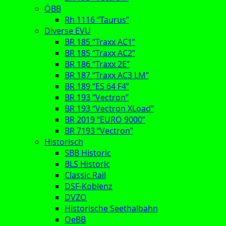
ÖBB
Rh 1116 “Taurus”
Diverse EVU
BR 185 “Traxx AC1”
BR 185 “Traxx AC2”
BR 186 “Traxx 2E”
BR 187 “Traxx AC3 LM”
BR 189 “ES 64 F4”
BR 193 “Vectron”
BR 193 “Vectron XLoad”
BR 2019 “EURO 9000”
BR 7193 “Vectron”
Historisch
SBB Historic
BLS Historic
Classic Rail
DSF-Koblenz
DVZO
Historische Seethalbahn
OeBB