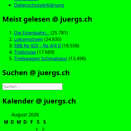
Datenschutzerklärung
Meist gelesen @ juergs.ch
Die Eisenbahn…
(25.781)
Lokomotiven
(24.835)
SBB Re 420 – Re 4/4 II
(18.558)
Triebzüge
(17.669)
Triebwagen Schmalspur
(13.496)
Suchen @ juergs.ch
Suchen
nach:
Kalender @ juergs.ch
August 2026
M
D
M
D
F
S
S
1
2