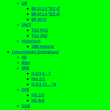
DB
BR 412.0 “ICE 4”
BR 412.4 “ICE 4”
BR 4010
SNCF
TGV POS
TGV 2N2
Historisch
SBB Historic
Lokomotiven Schmalspur
AB
ASm
BRB
H 2/3 6 – 7
Hm 2/2
H 2/3 12 … 16
DFB
HG 2/3
HG 4/4
GGB