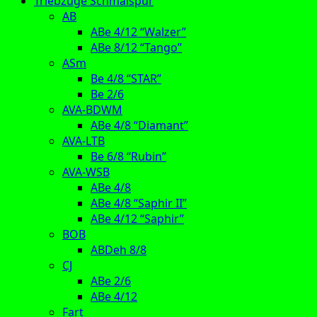
Triebzüge Schmalspur
AB
ABe 4/12 “Walzer”
ABe 8/12 “Tango”
ASm
Be 4/8 “STAR”
Be 2/6
AVA-BDWM
ABe 4/8 “Diamant”
AVA-LTB
Be 6/8 “Rubin”
AVA-WSB
ABe 4/8
ABe 4/8 “Saphir II”
ABe 4/12 “Saphir”
BOB
ABDeh 8/8
CJ
ABe 2/6
ABe 4/12
Fart