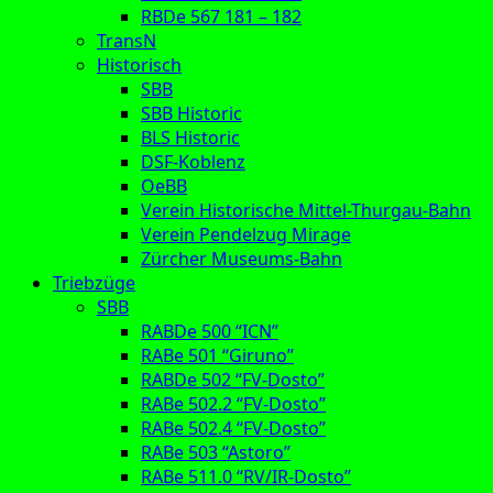
RBDe 567 181 – 182
TransN
Historisch
SBB
SBB Historic
BLS Historic
DSF-Koblenz
OeBB
Verein Historische Mittel-Thurgau-Bahn
Verein Pendelzug Mirage
Zürcher Museums-Bahn
Triebzüge
SBB
RABDe 500 “ICN”
RABe 501 “Giruno”
RABDe 502 “FV-Dosto”
RABe 502.2 “FV-Dosto”
RABe 502.4 “FV-Dosto”
RABe 503 “Astoro”
RABe 511.0 “RV/IR-Dosto”