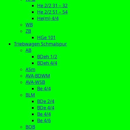
He 2/2 31 – 32
He 2/2 51 – 54
He(m) 4/4
WB
ZB
HGe 101
Triebwagen Schmalspur
AB
BDeh 1/2
BDeh 4/4
ASm
AVA-BDWM
AVA-WSB
Be 4/4
BLM
BDe 2/4
BDe 4/4
Be 4/4
Be 4/6
BOB