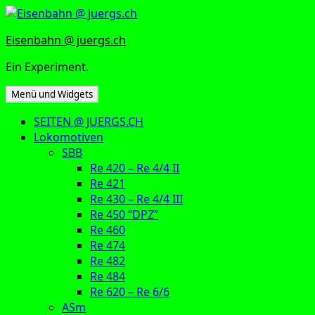
Zum
Inhalt
Eisenbahn @ juergs.ch
springen
Ein Experiment.
Menü und Widgets
SEITEN @ JUERGS.CH
Lokomotiven
SBB
Re 420 – Re 4/4 II
Re 421
Re 430 – Re 4/4 III
Re 450 “DPZ”
Re 460
Re 474
Re 482
Re 484
Re 620 – Re 6/6
ASm