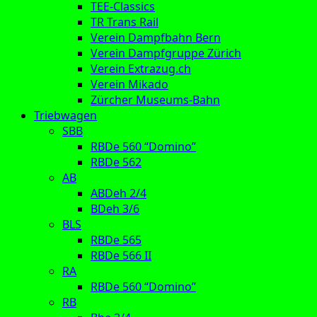
TEE-Classics
TR Trans Rail
Verein Dampfbahn Bern
Verein Dampfgruppe Zürich
Verein Extrazug.ch
Verein Mikado
Zürcher Museums-Bahn
Triebwagen
SBB
RBDe 560 “Domino”
RBDe 562
AB
ABDeh 2/4
BDeh 3/6
BLS
RBDe 565
RBDe 566 II
RA
RBDe 560 “Domino”
RB