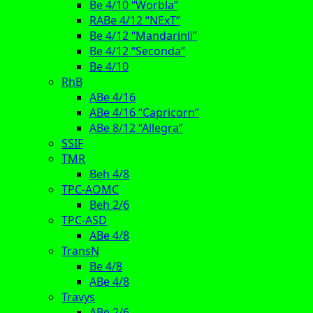
Be 4/10 “Worbla”
RABe 4/12 “NExT”
Be 4/12 “Mandarinli”
Be 4/12 “Seconda”
Be 4/10
RhB
ABe 4/16
ABe 4/16 “Capricorn”
ABe 8/12 “Allegra”
SSIF
TMR
Beh 4/8
TPC-AOMC
Beh 2/6
TPC-ASD
ABe 4/8
TransN
Be 4/8
ABe 4/8
Travys
ABe 2/6