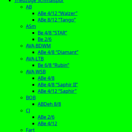
Triebzüge Schmalspur
AB
ABe 4/12 “Walzer”
ABe 8/12 “Tango”
ASm
Be 4/8 “STAR”
Be 2/6
AVA-BDWM
ABe 4/8 “Diamant”
AVA-LTB
Be 6/8 “Rubin”
AVA-WSB
ABe 4/8
ABe 4/8 “Saphir II”
ABe 4/12 “Saphir”
BOB
ABDeh 8/8
CJ
ABe 2/6
ABe 4/12
Fart