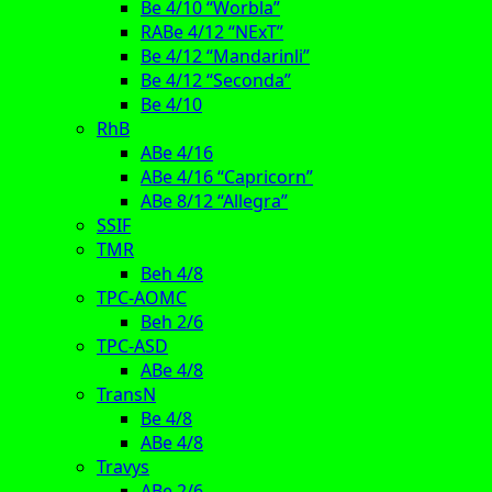
Be 4/10 “Worbla”
RABe 4/12 “NExT”
Be 4/12 “Mandarinli”
Be 4/12 “Seconda”
Be 4/10
RhB
ABe 4/16
ABe 4/16 “Capricorn”
ABe 8/12 “Allegra”
SSIF
TMR
Beh 4/8
TPC-AOMC
Beh 2/6
TPC-ASD
ABe 4/8
TransN
Be 4/8
ABe 4/8
Travys
ABe 2/6