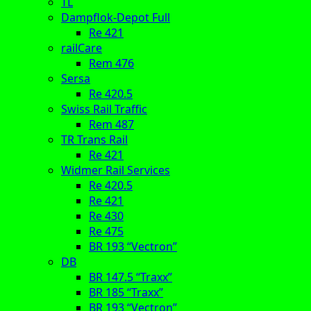
TL
Dampflok-Depot Full
Re 421
railCare
Rem 476
Sersa
Re 420.5
Swiss Rail Traffic
Rem 487
TR Trans Rail
Re 421
Widmer Rail Services
Re 420.5
Re 421
Re 430
Re 475
BR 193 “Vectron”
DB
BR 147.5 “Traxx”
BR 185 “Traxx”
BR 193 “Vectron”