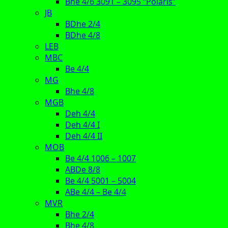
Bhe 4/6 3091 – 3095 “Polaris”
JB
BDhe 2/4
BDhe 4/8
LEB
MBC
Be 4/4
MG
Bhe 4/8
MGB
Deh 4/4
Deh 4/4 I
Deh 4/4 II
MOB
Be 4/4 1006 – 1007
ABDe 8/8
Be 4/4 5001 – 5004
ABe 4/4 – Be 4/4
MVR
Bhe 2/4
Bhe 4/8