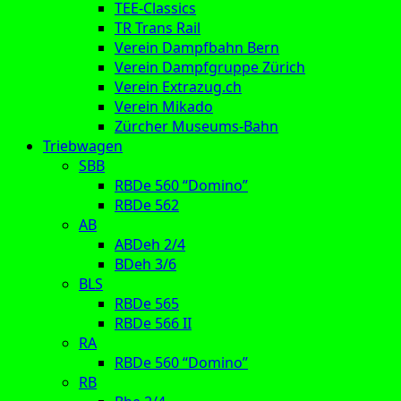
TEE-Classics
TR Trans Rail
Verein Dampfbahn Bern
Verein Dampfgruppe Zürich
Verein Extrazug.ch
Verein Mikado
Zürcher Museums-Bahn
Triebwagen
SBB
RBDe 560 “Domino”
RBDe 562
AB
ABDeh 2/4
BDeh 3/6
BLS
RBDe 565
RBDe 566 II
RA
RBDe 560 “Domino”
RB