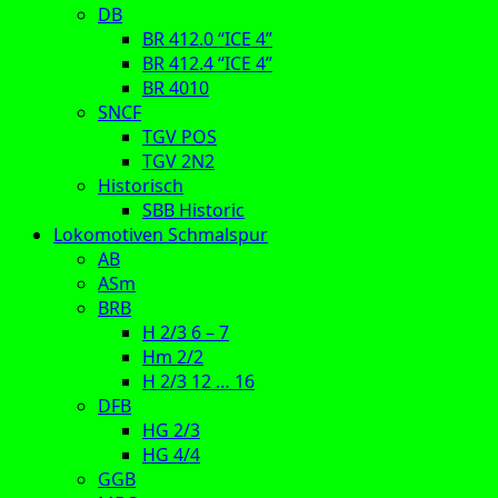
DB
BR 412.0 “ICE 4”
BR 412.4 “ICE 4”
BR 4010
SNCF
TGV POS
TGV 2N2
Historisch
SBB Historic
Lokomotiven Schmalspur
AB
ASm
BRB
H 2/3 6 – 7
Hm 2/2
H 2/3 12 … 16
DFB
HG 2/3
HG 4/4
GGB