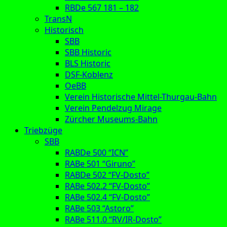
RBDe 567 181 – 182
TransN
Historisch
SBB
SBB Historic
BLS Historic
DSF-Koblenz
OeBB
Verein Historische Mittel-Thurgau-Bahn
Verein Pendelzug Mirage
Zürcher Museums-Bahn
Triebzüge
SBB
RABDe 500 “ICN”
RABe 501 “Giruno”
RABDe 502 “FV-Dosto”
RABe 502.2 “FV-Dosto”
RABe 502.4 “FV-Dosto”
RABe 503 “Astoro”
RABe 511.0 “RV/IR-Dosto”