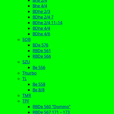
Bhe 2/4
Bhe 4/4
BDhe 2/3
BDhe 2/4 7
BDhe 2/4 11–14
BDhe 4/4
BDhe 4/6
SOB
BDe 576
RBDe 561
RBDe 566
SZU
Be 556
Thurbo
TL
Be 558
Be 8/8
TMR
TPF
RBDe 560 “Domino”
RBDe 567 171 – 173