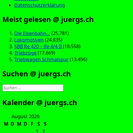
Datenschutzerklärung
Meist gelesen @ juergs.ch
Die Eisenbahn…
(25.781)
Lokomotiven
(24.835)
SBB Re 420 – Re 4/4 II
(18.558)
Triebzüge
(17.669)
Triebwagen Schmalspur
(13.496)
Suchen @ juergs.ch
Suchen
nach:
Kalender @ juergs.ch
August 2026
M
D
M
D
F
S
S
1
2