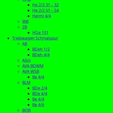
He 2/2 31 – 32
He 2/2 51 – 54
He(m) 4/4
WB
ZB
HGe 101
Triebwagen Schmalspur
AB
BDeh 1/2
BDeh 4/4
ASm
AVA-BDWM
AVA-WSB
Be 4/4
BLM
BDe 2/4
BDe 4/4
Be 4/4
Be 4/6
BOB