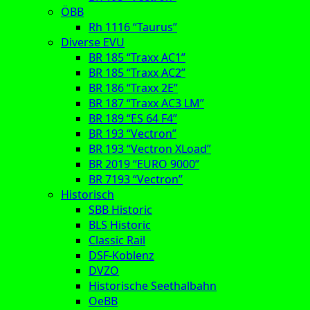
ÖBB
Rh 1116 “Taurus”
Diverse EVU
BR 185 “Traxx AC1”
BR 185 “Traxx AC2”
BR 186 “Traxx 2E”
BR 187 “Traxx AC3 LM”
BR 189 “ES 64 F4”
BR 193 “Vectron”
BR 193 “Vectron XLoad”
BR 2019 “EURO 9000”
BR 7193 “Vectron”
Historisch
SBB Historic
BLS Historic
Classic Rail
DSF-Koblenz
DVZO
Historische Seethalbahn
OeBB