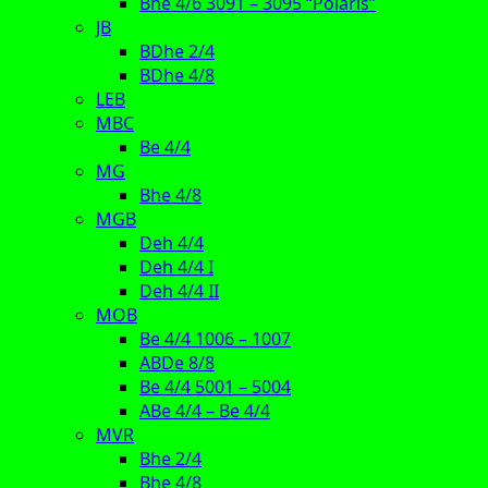
Bhe 4/6 3091 – 3095 “Polaris”
JB
BDhe 2/4
BDhe 4/8
LEB
MBC
Be 4/4
MG
Bhe 4/8
MGB
Deh 4/4
Deh 4/4 I
Deh 4/4 II
MOB
Be 4/4 1006 – 1007
ABDe 8/8
Be 4/4 5001 – 5004
ABe 4/4 – Be 4/4
MVR
Bhe 2/4
Bhe 4/8