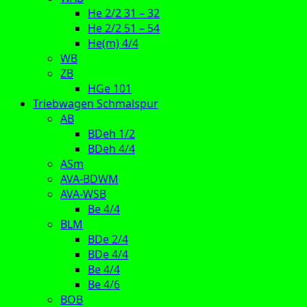
He 2/2 31 – 32
He 2/2 51 – 54
He(m) 4/4
WB
ZB
HGe 101
Triebwagen Schmalspur
AB
BDeh 1/2
BDeh 4/4
ASm
AVA-BDWM
AVA-WSB
Be 4/4
BLM
BDe 2/4
BDe 4/4
Be 4/4
Be 4/6
BOB