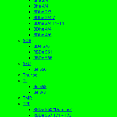
Bhe 2/4
Bhe 4/4
BDhe 2/3
BDhe 2/4 7
BDhe 2/4 11–14
BDhe 4/4
BDhe 4/6
SOB
BDe 576
RBDe 561
RBDe 566
SZU
Be 556
Thurbo
TL
Be 558
Be 8/8
TMR
TPF
RBDe 560 “Domino”
RBDe 567 171 – 173