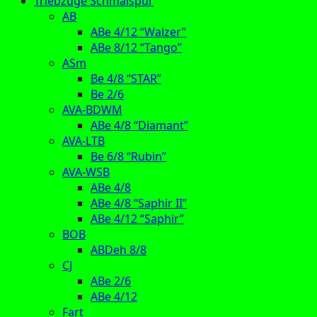
Triebzüge Schmalspur
AB
ABe 4/12 “Walzer”
ABe 8/12 “Tango”
ASm
Be 4/8 “STAR”
Be 2/6
AVA-BDWM
ABe 4/8 “Diamant”
AVA-LTB
Be 6/8 “Rubin”
AVA-WSB
ABe 4/8
ABe 4/8 “Saphir II”
ABe 4/12 “Saphir”
BOB
ABDeh 8/8
CJ
ABe 2/6
ABe 4/12
Fart