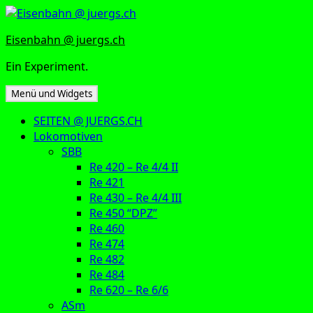
Zum
Inhalt
Eisenbahn @ juergs.ch
springen
Ein Experiment.
Menü und Widgets
SEITEN @ JUERGS.CH
Lokomotiven
SBB
Re 420 – Re 4/4 II
Re 421
Re 430 – Re 4/4 III
Re 450 “DPZ”
Re 460
Re 474
Re 482
Re 484
Re 620 – Re 6/6
ASm