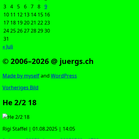
3
4
5
6
7
8
9
10
11
12
13
14
15
16
17
18
19
20
21
22
23
24
25
26
27
28
29
30
31
« Juli
© 2006–2026 @ juergs.ch
Made by mys­elf
and
Word­Press
Vorheriges Bild
He 2/2 18
Rigi Staf­fel | 01.08.2025 | 14:05