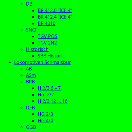
DB
BR 412.0 “ICE 4”
BR 412.4 “ICE 4”
BR 4010
SNCF
TGV POS
TGV 2N2
Historisch
SBB Historic
Lokomotiven Schmalspur
AB
ASm
BRB
H 2/3 6 – 7
Hm 2/2
H 2/3 12 … 16
DFB
HG 2/3
HG 4/4
GGB