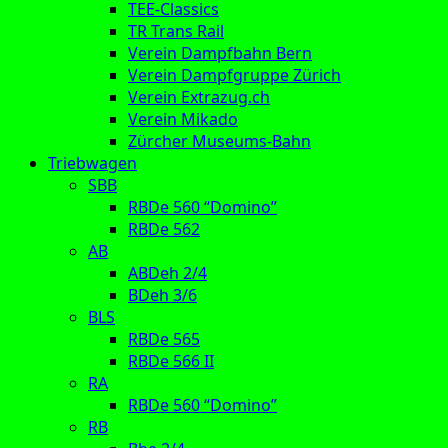
TEE-Classics
TR Trans Rail
Verein Dampfbahn Bern
Verein Dampfgruppe Zürich
Verein Extrazug.ch
Verein Mikado
Zürcher Museums-Bahn
Triebwagen
SBB
RBDe 560 “Domino”
RBDe 562
AB
ABDeh 2/4
BDeh 3/6
BLS
RBDe 565
RBDe 566 II
RA
RBDe 560 “Domino”
RB