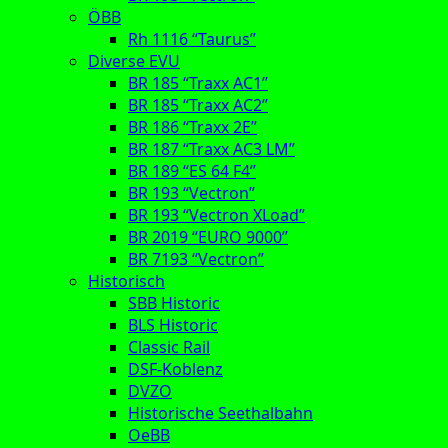
ÖBB
Rh 1116 “Taurus”
Diverse EVU
BR 185 “Traxx AC1”
BR 185 “Traxx AC2”
BR 186 “Traxx 2E”
BR 187 “Traxx AC3 LM”
BR 189 “ES 64 F4”
BR 193 “Vectron”
BR 193 “Vectron XLoad”
BR 2019 “EURO 9000”
BR 7193 “Vectron”
Historisch
SBB Historic
BLS Historic
Classic Rail
DSF-Koblenz
DVZO
Historische Seethalbahn
OeBB