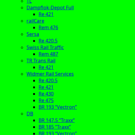
TL
Dampflok-Depot Full
Re 421
railCare
Rem 476
Sersa
Re 420.5
Swiss Rail Traffic
Rem 487
TR Trans Rail
Re 421
Widmer Rail Services
Re 420.5
Re 421
Re 430
Re 475
BR 193 “Vectron”
DB
BR 147.5 “Traxx”
BR 185 “Traxx”
BR 193 “Vectron”