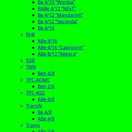
Be 4/10 “Worbla”
RABe 4/12 “NExT”
Be 4/12 “Mandarinli”
Be 4/12 “Seconda”
Be 4/10
RhB
ABe 4/16
ABe 4/16 “Capricorn”
ABe 8/12 “Allegra”
SSIF
TMR
Beh 4/8
TPC-AOMC
Beh 2/6
TPC-ASD
ABe 4/8
TransN
Be 4/8
ABe 4/8
Travys
ABe 2/6