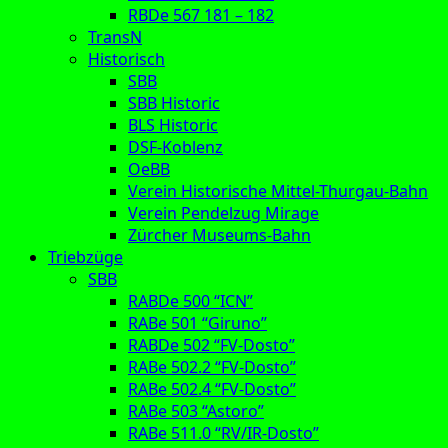
RBDe 567 181 – 182
TransN
Historisch
SBB
SBB Historic
BLS Historic
DSF-Koblenz
OeBB
Verein Historische Mittel-Thurgau-Bahn
Verein Pendelzug Mirage
Zürcher Museums-Bahn
Triebzüge
SBB
RABDe 500 “ICN”
RABe 501 “Giruno”
RABDe 502 “FV-Dosto”
RABe 502.2 “FV-Dosto”
RABe 502.4 “FV-Dosto”
RABe 503 “Astoro”
RABe 511.0 “RV/IR-Dosto”