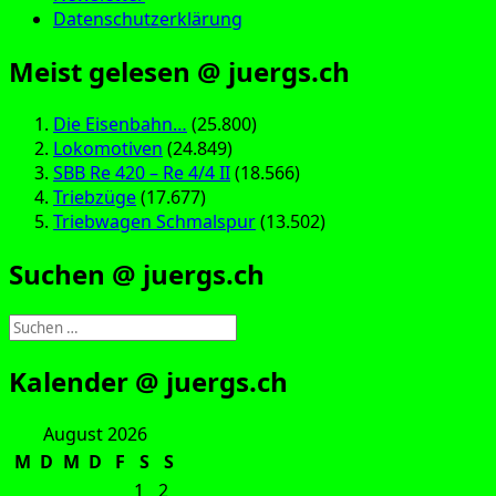
Datenschutzerklärung
Meist gelesen @ juergs.ch
Die Eisenbahn…
(25.800)
Lokomotiven
(24.849)
SBB Re 420 – Re 4/4 II
(18.566)
Triebzüge
(17.677)
Triebwagen Schmalspur
(13.502)
Suchen @ juergs.ch
Suchen
nach:
Kalender @ juergs.ch
August 2026
M
D
M
D
F
S
S
1
2