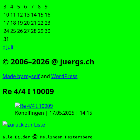
3
4
5
6
7
8
9
10
11
12
13
14
15
16
17
18
19
20
21
22
23
24
25
26
27
28
29
30
31
« Juli
© 2006–2026 @ juergs.ch
Made by mys­elf
and
Word­Press
Re 4/4 I 10009
Konol­fin­gen | 17.05.2025 | 14:15
alle Bilder 
 Mellingen Heitersberg