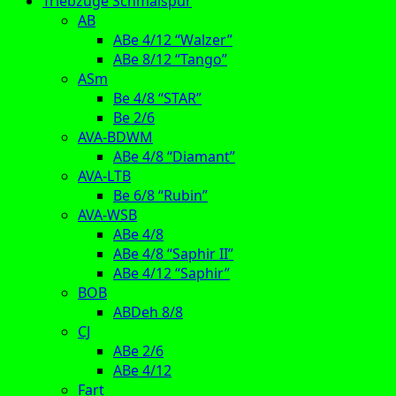
Triebzüge Schmalspur
AB
ABe 4/12 “Walzer”
ABe 8/12 “Tango”
ASm
Be 4/8 “STAR”
Be 2/6
AVA-BDWM
ABe 4/8 “Diamant”
AVA-LTB
Be 6/8 “Rubin”
AVA-WSB
ABe 4/8
ABe 4/8 “Saphir II”
ABe 4/12 “Saphir”
BOB
ABDeh 8/8
CJ
ABe 2/6
ABe 4/12
Fart