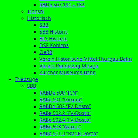
RBDe 567 181 – 182
TransN
Historisch
SBB
SBB Historic
BLS Historic
DSF-Koblenz
OeBB
Verein Historische Mittel-Thurgau-Bahn
Verein Pendelzug Mirage
Zürcher Museums-Bahn
Triebzüge
SBB
RABDe 500 “ICN”
RABe 501 “Giruno”
RABDe 502 “FV-Dosto”
RABe 502.2 “FV-Dosto”
RABe 502.4 “FV-Dosto”
RABe 503 “Astoro”
RABe 511.0 “RV/IR-Dosto”