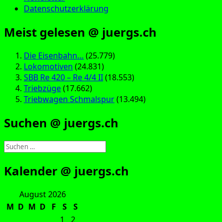
Datenschutzerklärung
Meist gelesen @ juergs.ch
Die Eisenbahn…
(25.779)
Lokomotiven
(24.831)
SBB Re 420 – Re 4/4 II
(18.553)
Triebzüge
(17.662)
Triebwagen Schmalspur
(13.494)
Suchen @ juergs.ch
Suchen
nach:
Kalender @ juergs.ch
August 2026
M
D
M
D
F
S
S
1
2