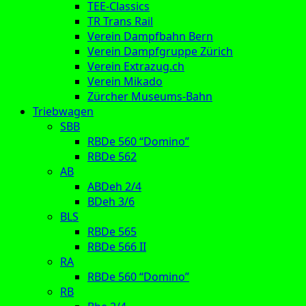
TEE-Classics
TR Trans Rail
Verein Dampfbahn Bern
Verein Dampfgruppe Zürich
Verein Extrazug.ch
Verein Mikado
Zürcher Museums-Bahn
Triebwagen
SBB
RBDe 560 “Domino”
RBDe 562
AB
ABDeh 2/4
BDeh 3/6
BLS
RBDe 565
RBDe 566 II
RA
RBDe 560 “Domino”
RB