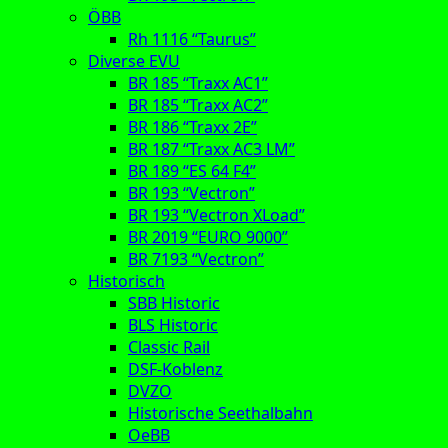
ÖBB
Rh 1116 “Taurus”
Diverse EVU
BR 185 “Traxx AC1”
BR 185 “Traxx AC2”
BR 186 “Traxx 2E”
BR 187 “Traxx AC3 LM”
BR 189 “ES 64 F4”
BR 193 “Vectron”
BR 193 “Vectron XLoad”
BR 2019 “EURO 9000”
BR 7193 “Vectron”
Historisch
SBB Historic
BLS Historic
Classic Rail
DSF-Koblenz
DVZO
Historische Seethalbahn
OeBB