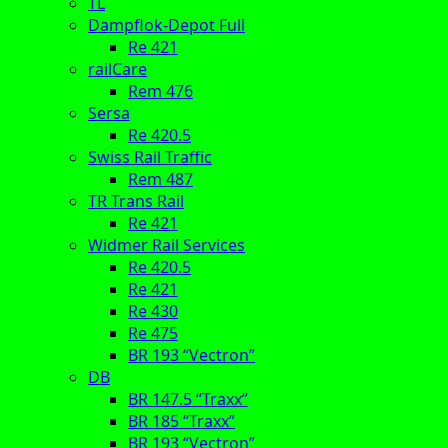
TL
Dampflok-Depot Full
Re 421
railCare
Rem 476
Sersa
Re 420.5
Swiss Rail Traffic
Rem 487
TR Trans Rail
Re 421
Widmer Rail Services
Re 420.5
Re 421
Re 430
Re 475
BR 193 “Vectron”
DB
BR 147.5 “Traxx”
BR 185 “Traxx”
BR 193 “Vectron”