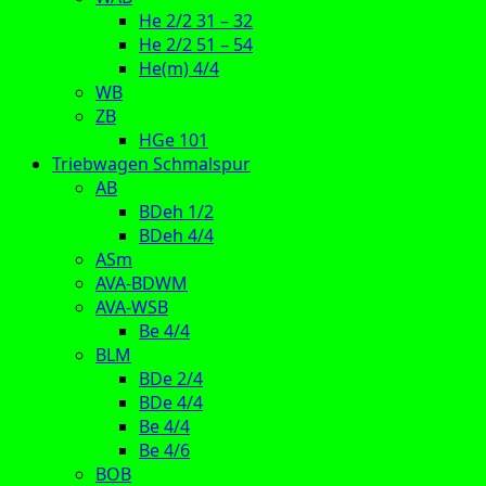
He 2/2 31 – 32
He 2/2 51 – 54
He(m) 4/4
WB
ZB
HGe 101
Triebwagen Schmalspur
AB
BDeh 1/2
BDeh 4/4
ASm
AVA-BDWM
AVA-WSB
Be 4/4
BLM
BDe 2/4
BDe 4/4
Be 4/4
Be 4/6
BOB