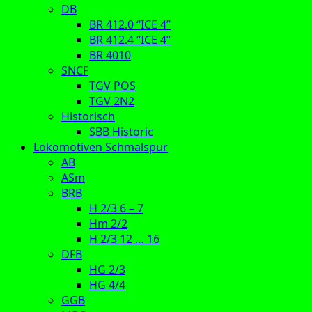
DB
BR 412.0 “ICE 4”
BR 412.4 “ICE 4”
BR 4010
SNCF
TGV POS
TGV 2N2
Historisch
SBB Historic
Lokomotiven Schmalspur
AB
ASm
BRB
H 2/3 6 – 7
Hm 2/2
H 2/3 12 … 16
DFB
HG 2/3
HG 4/4
GGB