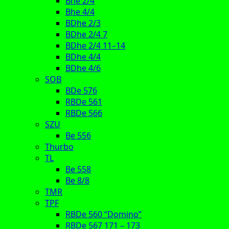
Bhe 2/4
Bhe 4/4
BDhe 2/3
BDhe 2/4 7
BDhe 2/4 11–14
BDhe 4/4
BDhe 4/6
SOB
BDe 576
RBDe 561
RBDe 566
SZU
Be 556
Thurbo
TL
Be 558
Be 8/8
TMR
TPF
RBDe 560 “Domino”
RBDe 567 171 – 173