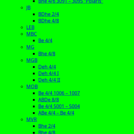
Bhe 4/6 3091 – 3095 “Polaris”
JB
BDhe 2/4
BDhe 4/8
LEB
MBC
Be 4/4
MG
Bhe 4/8
MGB
Deh 4/4
Deh 4/4 I
Deh 4/4 II
MOB
Be 4/4 1006 – 1007
ABDe 8/8
Be 4/4 5001 – 5004
ABe 4/4 – Be 4/4
MVR
Bhe 2/4
Bhe 4/8