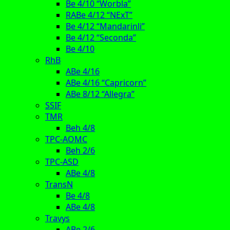
Be 4/10 “Worbla”
RABe 4/12 “NExT”
Be 4/12 “Mandarinli”
Be 4/12 “Seconda”
Be 4/10
RhB
ABe 4/16
ABe 4/16 “Capricorn”
ABe 8/12 “Allegra”
SSIF
TMR
Beh 4/8
TPC-AOMC
Beh 2/6
TPC-ASD
ABe 4/8
TransN
Be 4/8
ABe 4/8
Travys
ABe 2/6