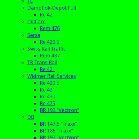
TL
Dampflok-Depot Full
Re 421
railCare
Rem 476
Sersa
Re 420.5
Swiss Rail Traffic
Rem 487
TR Trans Rail
Re 421
Widmer Rail Services
Re 420.5
Re 421
Re 430
Re 475
BR 193 “Vectron”
DB
BR 147.5 “Traxx”
BR 185 “Traxx”
BR 193 “Vectron”