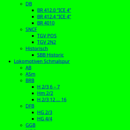
DB
BR 412.0 “ICE 4”
BR 412.4 “ICE 4”
BR 4010
SNCF
TGV POS
TGV 2N2
Historisch
SBB Historic
Lokomotiven Schmalspur
AB
ASm
BRB
H 2/3 6 – 7
Hm 2/2
H 2/3 12 … 16
DFB
HG 2/3
HG 4/4
GGB