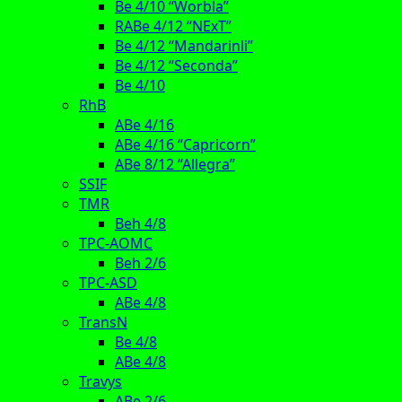
Be 4/10 “Worbla”
RABe 4/12 “NExT”
Be 4/12 “Mandarinli”
Be 4/12 “Seconda”
Be 4/10
RhB
ABe 4/16
ABe 4/16 “Capricorn”
ABe 8/12 “Allegra”
SSIF
TMR
Beh 4/8
TPC-AOMC
Beh 2/6
TPC-ASD
ABe 4/8
TransN
Be 4/8
ABe 4/8
Travys
ABe 2/6