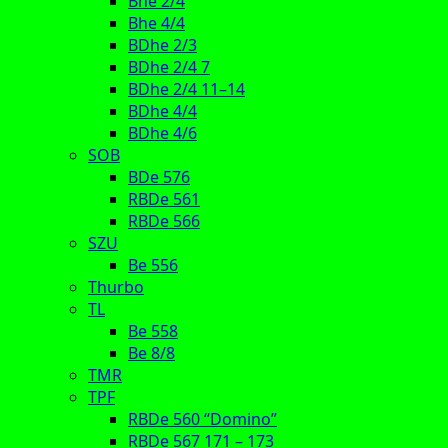
Bhe 2/4
Bhe 4/4
BDhe 2/3
BDhe 2/4 7
BDhe 2/4 11–14
BDhe 4/4
BDhe 4/6
SOB
BDe 576
RBDe 561
RBDe 566
SZU
Be 556
Thurbo
TL
Be 558
Be 8/8
TMR
TPF
RBDe 560 “Domino”
RBDe 567 171 – 173