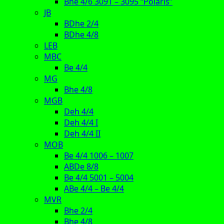
Bhe 4/6 3091 – 3095 “Polaris”
JB
BDhe 2/4
BDhe 4/8
LEB
MBC
Be 4/4
MG
Bhe 4/8
MGB
Deh 4/4
Deh 4/4 I
Deh 4/4 II
MOB
Be 4/4 1006 – 1007
ABDe 8/8
Be 4/4 5001 – 5004
ABe 4/4 – Be 4/4
MVR
Bhe 2/4
Bhe 4/8