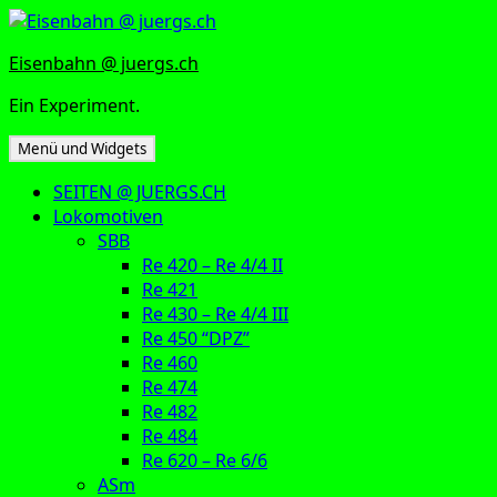
Zum
Inhalt
Eisenbahn @ juergs.ch
springen
Ein Experiment.
Menü und Widgets
SEITEN @ JUERGS.CH
Lokomotiven
SBB
Re 420 – Re 4/4 II
Re 421
Re 430 – Re 4/4 III
Re 450 “DPZ”
Re 460
Re 474
Re 482
Re 484
Re 620 – Re 6/6
ASm