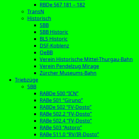
RBDe 567 181 – 182
TransN
Historisch
SBB
SBB Historic
BLS Historic
DSF-Koblenz
OeBB
Verein Historische Mittel-Thurgau-Bahn
Verein Pendelzug Mirage
Zürcher Museums-Bahn
Triebzüge
SBB
RABDe 500 “ICN”
RABe 501 “Giruno”
RABDe 502 “FV-Dosto”
RABe 502.2 “FV-Dosto”
RABe 502.4 “FV-Dosto”
RABe 503 “Astoro”
RABe 511.0 “RV/IR-Dosto”