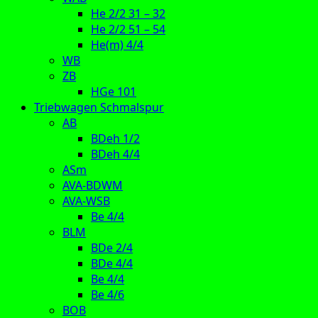
He 2/2 31 – 32
He 2/2 51 – 54
He(m) 4/4
WB
ZB
HGe 101
Triebwagen Schmalspur
AB
BDeh 1/2
BDeh 4/4
ASm
AVA-BDWM
AVA-WSB
Be 4/4
BLM
BDe 2/4
BDe 4/4
Be 4/4
Be 4/6
BOB