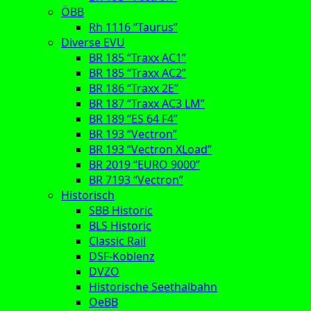
ÖBB
Rh 1116 “Taurus”
Diverse EVU
BR 185 “Traxx AC1”
BR 185 “Traxx AC2”
BR 186 “Traxx 2E”
BR 187 “Traxx AC3 LM”
BR 189 “ES 64 F4”
BR 193 “Vectron”
BR 193 “Vectron XLoad”
BR 2019 “EURO 9000”
BR 7193 “Vectron”
Historisch
SBB Historic
BLS Historic
Classic Rail
DSF-Koblenz
DVZO
Historische Seethalbahn
OeBB