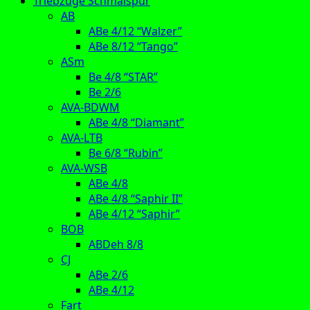
Triebzüge Schmalspur
AB
ABe 4/12 “Walzer”
ABe 8/12 “Tango”
ASm
Be 4/8 “STAR”
Be 2/6
AVA-BDWM
ABe 4/8 “Diamant”
AVA-LTB
Be 6/8 “Rubin”
AVA-WSB
ABe 4/8
ABe 4/8 “Saphir II”
ABe 4/12 “Saphir”
BOB
ABDeh 8/8
CJ
ABe 2/6
ABe 4/12
Fart