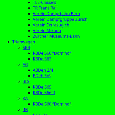
TEE-Classics
TR Trans Rail
Verein Dampfbahn Bern
Verein Dampfgruppe Zürich
Verein Extrazug.ch
Verein Mikado
Zürcher Museums-Bahn
Triebwagen
SBB
RBDe 560 “Domino”
RBDe 562
AB
ABDeh 2/4
BDeh 3/6
BLS
RBDe 565
RBDe 566 II
RA
RBDe 560 “Domino”
RB