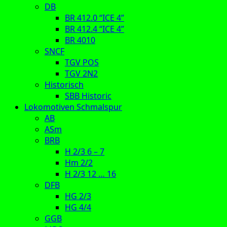
DB
BR 412.0 “ICE 4”
BR 412.4 “ICE 4”
BR 4010
SNCF
TGV POS
TGV 2N2
Historisch
SBB Historic
Lokomotiven Schmalspur
AB
ASm
BRB
H 2/3 6 – 7
Hm 2/2
H 2/3 12 … 16
DFB
HG 2/3
HG 4/4
GGB