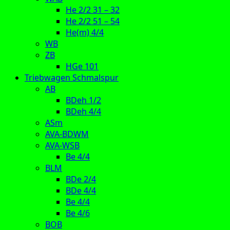
He 2/2 31 – 32
He 2/2 51 – 54
He(m) 4/4
WB
ZB
HGe 101
Triebwagen Schmalspur
AB
BDeh 1/2
BDeh 4/4
ASm
AVA-BDWM
AVA-WSB
Be 4/4
BLM
BDe 2/4
BDe 4/4
Be 4/4
Be 4/6
BOB