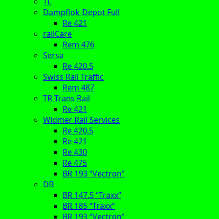
TL
Dampflok-Depot Full
Re 421
railCare
Rem 476
Sersa
Re 420.5
Swiss Rail Traffic
Rem 487
TR Trans Rail
Re 421
Widmer Rail Services
Re 420.5
Re 421
Re 430
Re 475
BR 193 “Vectron”
DB
BR 147.5 “Traxx”
BR 185 “Traxx”
BR 193 “Vectron”