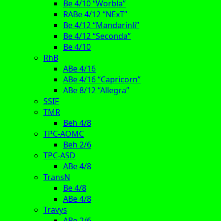
Be 4/10 “Worbla”
RABe 4/12 “NExT”
Be 4/12 “Mandarinli”
Be 4/12 “Seconda”
Be 4/10
RhB
ABe 4/16
ABe 4/16 “Capricorn”
ABe 8/12 “Allegra”
SSIF
TMR
Beh 4/8
TPC-AOMC
Beh 2/6
TPC-ASD
ABe 4/8
TransN
Be 4/8
ABe 4/8
Travys
ABe 2/6