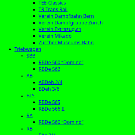
TEE-Classics
TR Trans Rail
Verein Dampfbahn Bern
Verein Dampfgruppe Zürich
Verein Extrazug.ch
Verein Mikado
Zürcher Museums-Bahn
Triebwagen
SBB
RBDe 560 “Domino”
RBDe 562
AB
ABDeh 2/4
BDeh 3/6
BLS
RBDe 565
RBDe 566 II
RA
RBDe 560 “Domino”
RB