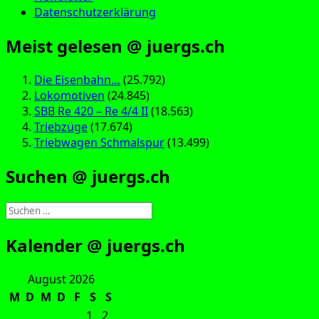
Datenschutzerklärung
Meist gelesen @ juergs.ch
Die Eisenbahn…
(25.792)
Lokomotiven
(24.845)
SBB Re 420 – Re 4/4 II
(18.563)
Triebzüge
(17.674)
Triebwagen Schmalspur
(13.499)
Suchen @ juergs.ch
Suchen
nach:
Kalender @ juergs.ch
August 2026
M
D
M
D
F
S
S
1
2