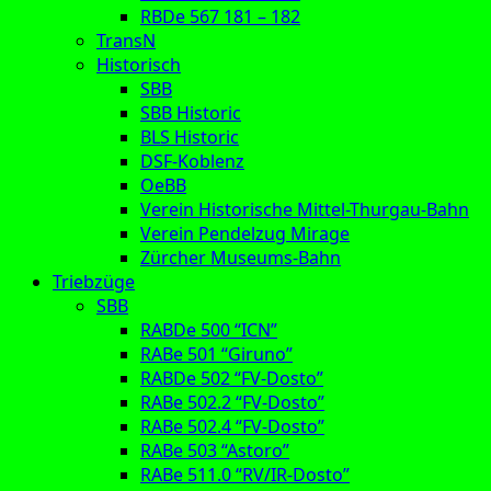
RBDe 567 181 – 182
TransN
Historisch
SBB
SBB Historic
BLS Historic
DSF-Koblenz
OeBB
Verein Historische Mittel-Thurgau-Bahn
Verein Pendelzug Mirage
Zürcher Museums-Bahn
Triebzüge
SBB
RABDe 500 “ICN”
RABe 501 “Giruno”
RABDe 502 “FV-Dosto”
RABe 502.2 “FV-Dosto”
RABe 502.4 “FV-Dosto”
RABe 503 “Astoro”
RABe 511.0 “RV/IR-Dosto”