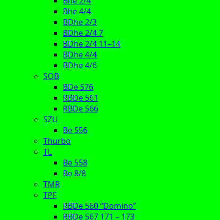
Bhe 2/4
Bhe 4/4
BDhe 2/3
BDhe 2/4 7
BDhe 2/4 11–14
BDhe 4/4
BDhe 4/6
SOB
BDe 576
RBDe 561
RBDe 566
SZU
Be 556
Thurbo
TL
Be 558
Be 8/8
TMR
TPF
RBDe 560 “Domino”
RBDe 567 171 – 173