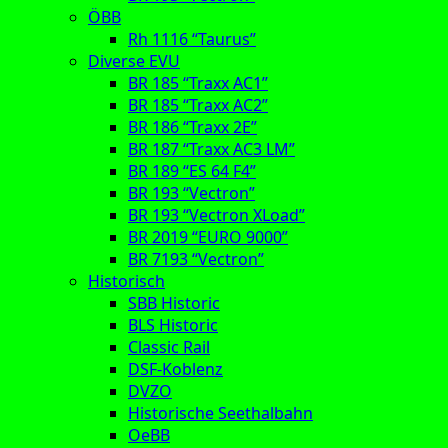
ÖBB
Rh 1116 “Taurus”
Diverse EVU
BR 185 “Traxx AC1”
BR 185 “Traxx AC2”
BR 186 “Traxx 2E”
BR 187 “Traxx AC3 LM”
BR 189 “ES 64 F4”
BR 193 “Vectron”
BR 193 “Vectron XLoad”
BR 2019 “EURO 9000”
BR 7193 “Vectron”
Historisch
SBB Historic
BLS Historic
Classic Rail
DSF-Koblenz
DVZO
Historische Seethalbahn
OeBB