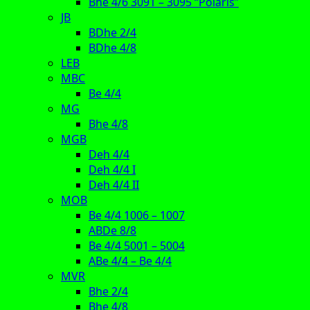
Bhe 4/6 3091 – 3095 “Polaris”
JB
BDhe 2/4
BDhe 4/8
LEB
MBC
Be 4/4
MG
Bhe 4/8
MGB
Deh 4/4
Deh 4/4 I
Deh 4/4 II
MOB
Be 4/4 1006 – 1007
ABDe 8/8
Be 4/4 5001 – 5004
ABe 4/4 – Be 4/4
MVR
Bhe 2/4
Bhe 4/8