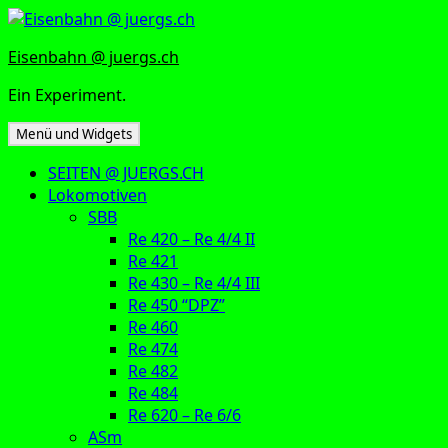
Zum
Inhalt
Eisenbahn @ juergs.ch
springen
Ein Experiment.
Menü und Widgets
SEITEN @ JUERGS.CH
Lokomotiven
SBB
Re 420 – Re 4/4 II
Re 421
Re 430 – Re 4/4 III
Re 450 “DPZ”
Re 460
Re 474
Re 482
Re 484
Re 620 – Re 6/6
ASm