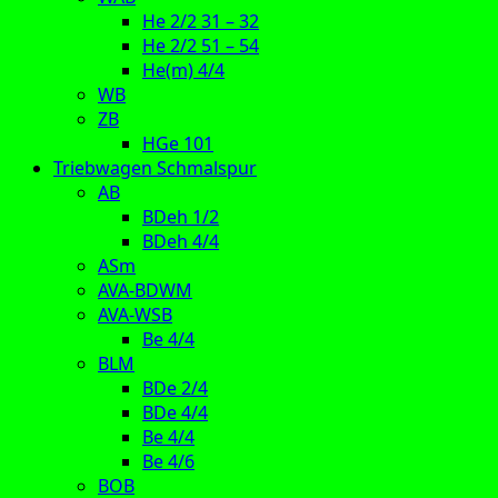
He 2/2 31 – 32
He 2/2 51 – 54
He(m) 4/4
WB
ZB
HGe 101
Triebwagen Schmalspur
AB
BDeh 1/2
BDeh 4/4
ASm
AVA-BDWM
AVA-WSB
Be 4/4
BLM
BDe 2/4
BDe 4/4
Be 4/4
Be 4/6
BOB