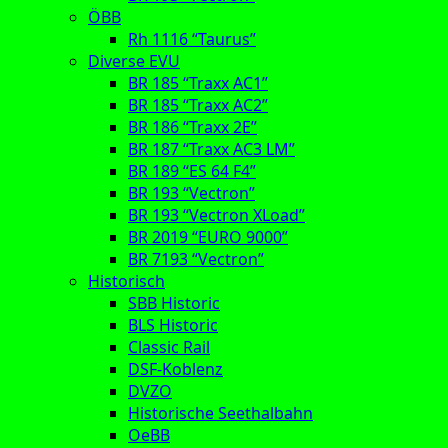
ÖBB
Rh 1116 “Taurus”
Diverse EVU
BR 185 “Traxx AC1”
BR 185 “Traxx AC2”
BR 186 “Traxx 2E”
BR 187 “Traxx AC3 LM”
BR 189 “ES 64 F4”
BR 193 “Vectron”
BR 193 “Vectron XLoad”
BR 2019 “EURO 9000”
BR 7193 “Vectron”
Historisch
SBB Historic
BLS Historic
Classic Rail
DSF-Koblenz
DVZO
Historische Seethalbahn
OeBB