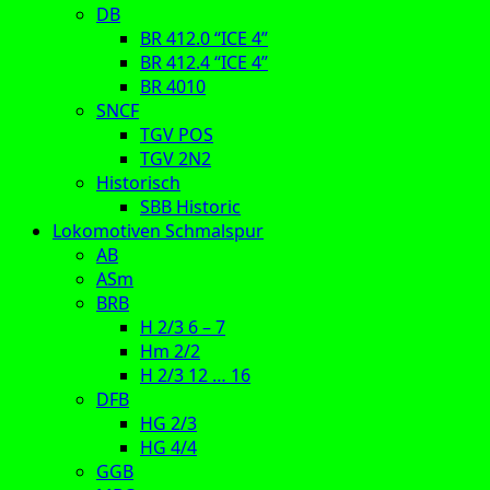
DB
BR 412.0 “ICE 4”
BR 412.4 “ICE 4”
BR 4010
SNCF
TGV POS
TGV 2N2
Historisch
SBB Historic
Lokomotiven Schmalspur
AB
ASm
BRB
H 2/3 6 – 7
Hm 2/2
H 2/3 12 … 16
DFB
HG 2/3
HG 4/4
GGB