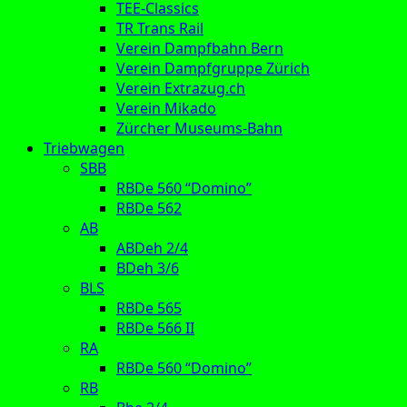
TEE-Classics
TR Trans Rail
Verein Dampfbahn Bern
Verein Dampfgruppe Zürich
Verein Extrazug.ch
Verein Mikado
Zürcher Museums-Bahn
Triebwagen
SBB
RBDe 560 “Domino”
RBDe 562
AB
ABDeh 2/4
BDeh 3/6
BLS
RBDe 565
RBDe 566 II
RA
RBDe 560 “Domino”
RB