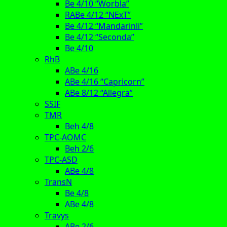
Be 4/10 “Worbla”
RABe 4/12 “NExT”
Be 4/12 “Mandarinli”
Be 4/12 “Seconda”
Be 4/10
RhB
ABe 4/16
ABe 4/16 “Capricorn”
ABe 8/12 “Allegra”
SSIF
TMR
Beh 4/8
TPC-AOMC
Beh 2/6
TPC-ASD
ABe 4/8
TransN
Be 4/8
ABe 4/8
Travys
ABe 2/6