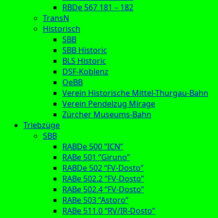
RBDe 567 181 – 182
TransN
Historisch
SBB
SBB Historic
BLS Historic
DSF-Koblenz
OeBB
Verein Historische Mittel-Thurgau-Bahn
Verein Pendelzug Mirage
Zürcher Museums-Bahn
Triebzüge
SBB
RABDe 500 “ICN”
RABe 501 “Giruno”
RABDe 502 “FV-Dosto”
RABe 502.2 “FV-Dosto”
RABe 502.4 “FV-Dosto”
RABe 503 “Astoro”
RABe 511.0 “RV/IR-Dosto”