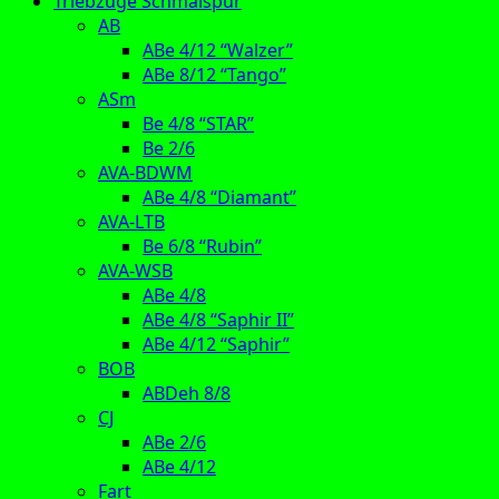
Triebzüge Schmalspur
AB
ABe 4/12 “Walzer”
ABe 8/12 “Tango”
ASm
Be 4/8 “STAR”
Be 2/6
AVA-BDWM
ABe 4/8 “Diamant”
AVA-LTB
Be 6/8 “Rubin”
AVA-WSB
ABe 4/8
ABe 4/8 “Saphir II”
ABe 4/12 “Saphir”
BOB
ABDeh 8/8
CJ
ABe 2/6
ABe 4/12
Fart