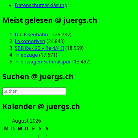
Datenschutzerklärung
Meist gelesen @ juergs.ch
Die Eisenbahn…
(25.787)
Lokomotiven
(24.840)
SBB Re 420 – Re 4/4 II
(18.559)
Triebzüge
(17.671)
Triebwagen Schmalspur
(13.497)
Suchen @ juergs.ch
Suchen
nach:
Kalender @ juergs.ch
August 2026
M
D
M
D
F
S
S
1
2