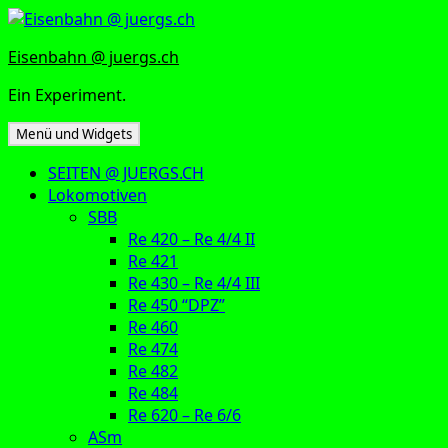
Zum
Inhalt
Eisenbahn @ juergs.ch
springen
Ein Experiment.
Menü und Widgets
SEITEN @ JUERGS.CH
Lokomotiven
SBB
Re 420 – Re 4/4 II
Re 421
Re 430 – Re 4/4 III
Re 450 “DPZ”
Re 460
Re 474
Re 482
Re 484
Re 620 – Re 6/6
ASm