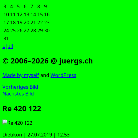
3
4
5
6
7
8
9
10
11
12
13
14
15
16
17
18
19
20
21
22
23
24
25
26
27
28
29
30
31
« Juli
© 2006–2026 @ juergs.ch
Made by mys­elf
and
Word­Press
Vorheriges Bild
Nächstes Bild
Re 420 122
Die­ti­kon | 27.07.2019 | 12:53