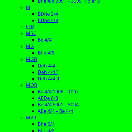
Bhe 4/6 3091 – 3095 “Polaris”
JB
BDhe 2/4
BDhe 4/8
LEB
MBC
Be 4/4
MG
Bhe 4/8
MGB
Deh 4/4
Deh 4/4 I
Deh 4/4 II
MOB
Be 4/4 1006 – 1007
ABDe 8/8
Be 4/4 5001 – 5004
ABe 4/4 – Be 4/4
MVR
Bhe 2/4
Bhe 4/8