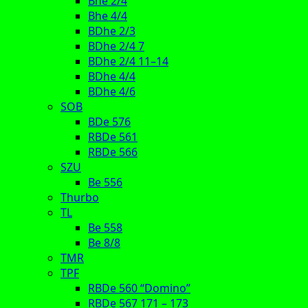
Bhe 2/4
Bhe 4/4
BDhe 2/3
BDhe 2/4 7
BDhe 2/4 11–14
BDhe 4/4
BDhe 4/6
SOB
BDe 576
RBDe 561
RBDe 566
SZU
Be 556
Thurbo
TL
Be 558
Be 8/8
TMR
TPF
RBDe 560 “Domino”
RBDe 567 171 – 173