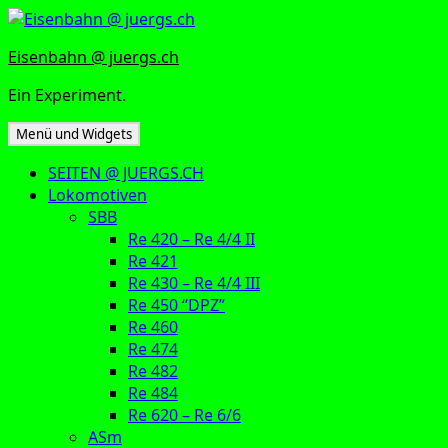
Zum
Inhalt
Eisenbahn @ juergs.ch
springen
Ein Experiment.
Menü und Widgets
SEITEN @ JUERGS.CH
Lokomotiven
SBB
Re 420 – Re 4/4 II
Re 421
Re 430 – Re 4/4 III
Re 450 “DPZ”
Re 460
Re 474
Re 482
Re 484
Re 620 – Re 6/6
ASm