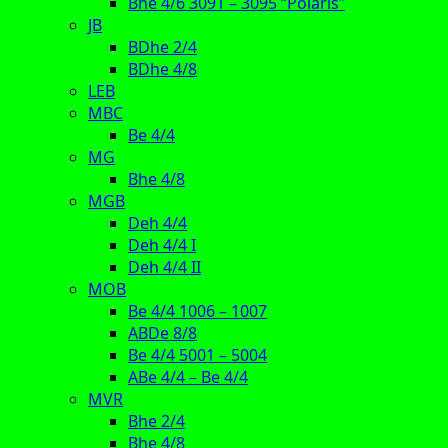
Bhe 4/6 3091 – 3095 “Polaris”
JB
BDhe 2/4
BDhe 4/8
LEB
MBC
Be 4/4
MG
Bhe 4/8
MGB
Deh 4/4
Deh 4/4 I
Deh 4/4 II
MOB
Be 4/4 1006 – 1007
ABDe 8/8
Be 4/4 5001 – 5004
ABe 4/4 – Be 4/4
MVR
Bhe 2/4
Bhe 4/8