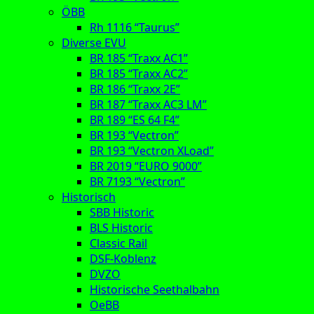
ÖBB
Rh 1116 “Taurus”
Diverse EVU
BR 185 “Traxx AC1”
BR 185 “Traxx AC2”
BR 186 “Traxx 2E”
BR 187 “Traxx AC3 LM”
BR 189 “ES 64 F4”
BR 193 “Vectron”
BR 193 “Vectron XLoad”
BR 2019 “EURO 9000”
BR 7193 “Vectron”
Historisch
SBB Historic
BLS Historic
Classic Rail
DSF-Koblenz
DVZO
Historische Seethalbahn
OeBB