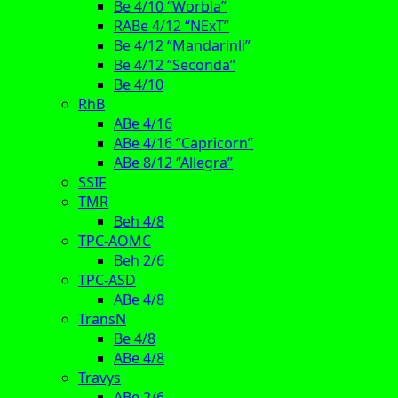
Be 4/10 “Worbla”
RABe 4/12 “NExT”
Be 4/12 “Mandarinli”
Be 4/12 “Seconda”
Be 4/10
RhB
ABe 4/16
ABe 4/16 “Capricorn”
ABe 8/12 “Allegra”
SSIF
TMR
Beh 4/8
TPC-AOMC
Beh 2/6
TPC-ASD
ABe 4/8
TransN
Be 4/8
ABe 4/8
Travys
ABe 2/6