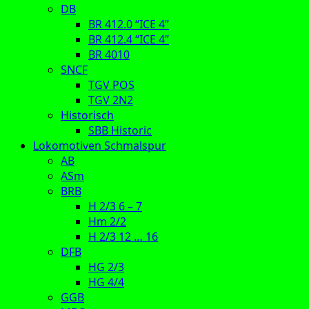
DB
BR 412.0 “ICE 4”
BR 412.4 “ICE 4”
BR 4010
SNCF
TGV POS
TGV 2N2
Historisch
SBB Historic
Lokomotiven Schmalspur
AB
ASm
BRB
H 2/3 6 – 7
Hm 2/2
H 2/3 12 … 16
DFB
HG 2/3
HG 4/4
GGB