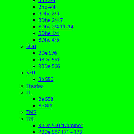
Bhe 2/4
Bhe 4/4
BDhe 2/3
BDhe 2/4 7
BDhe 2/4 11–14
BDhe 4/4
BDhe 4/6
SOB
BDe 576
RBDe 561
RBDe 566
SZU
Be 556
Thurbo
TL
Be 558
Be 8/8
TMR
TPF
RBDe 560 “Domino”
RBDe 567 171 – 173