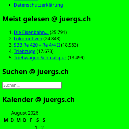
Datenschutzerklärung
Meist gelesen @ juergs.ch
Die Eisenbahn…
(25.791)
Lokomotiven
(24.843)
SBB Re 420 – Re 4/4 II
(18.563)
Triebzüge
(17.673)
Triebwagen Schmalspur
(13.499)
Suchen @ juergs.ch
Suchen
nach:
Kalender @ juergs.ch
August 2026
M
D
M
D
F
S
S
1
2