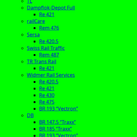
TL
Dampflok-Depot Full
Re 421
railCare
Rem 476
Sersa
Re 420.5
Swiss Rail Traffic
Rem 487
TR Trans Rail
Re 421
Widmer Rail Services
Re 420.5
Re 421
Re 430
Re 475
BR 193 “Vectron”
DB
BR 147.5 “Traxx”
BR 185 “Traxx”
BR 193 “Vectron”