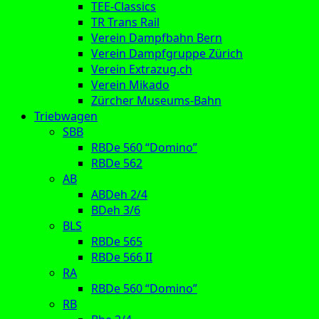
TEE-Classics
TR Trans Rail
Verein Dampfbahn Bern
Verein Dampfgruppe Zürich
Verein Extrazug.ch
Verein Mikado
Zürcher Museums-Bahn
Triebwagen
SBB
RBDe 560 “Domino”
RBDe 562
AB
ABDeh 2/4
BDeh 3/6
BLS
RBDe 565
RBDe 566 II
RA
RBDe 560 “Domino”
RB