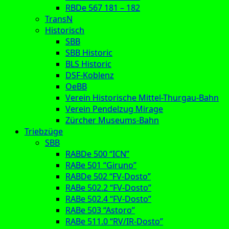
RBDe 567 181 – 182
TransN
Historisch
SBB
SBB Historic
BLS Historic
DSF-Koblenz
OeBB
Verein Historische Mittel-Thurgau-Bahn
Verein Pendelzug Mirage
Zürcher Museums-Bahn
Triebzüge
SBB
RABDe 500 “ICN”
RABe 501 “Giruno”
RABDe 502 “FV-Dosto”
RABe 502.2 “FV-Dosto”
RABe 502.4 “FV-Dosto”
RABe 503 “Astoro”
RABe 511.0 “RV/IR-Dosto”