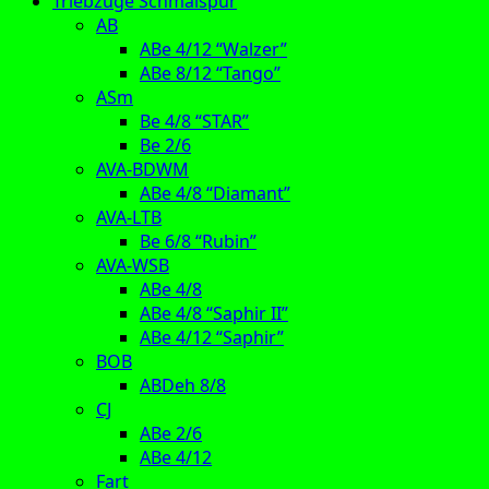
Triebzüge Schmalspur
AB
ABe 4/12 “Walzer”
ABe 8/12 “Tango”
ASm
Be 4/8 “STAR”
Be 2/6
AVA-BDWM
ABe 4/8 “Diamant”
AVA-LTB
Be 6/8 “Rubin”
AVA-WSB
ABe 4/8
ABe 4/8 “Saphir II”
ABe 4/12 “Saphir”
BOB
ABDeh 8/8
CJ
ABe 2/6
ABe 4/12
Fart