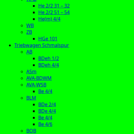
He 2/2 31 – 32
He 2/2 51 – 54
He(m) 4/4
WB
ZB
HGe 101
Triebwagen Schmalspur
AB
BDeh 1/2
BDeh 4/4
ASm
AVA-BDWM
AVA-WSB
Be 4/4
BLM
BDe 2/4
BDe 4/4
Be 4/4
Be 4/6
BOB