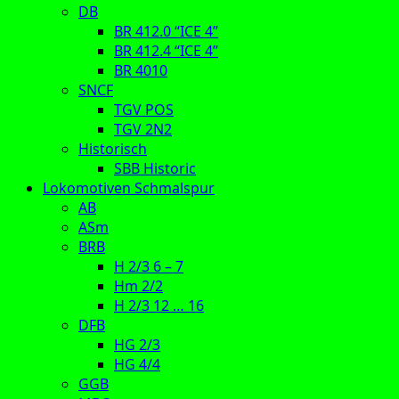
DB
BR 412.0 “ICE 4”
BR 412.4 “ICE 4”
BR 4010
SNCF
TGV POS
TGV 2N2
Historisch
SBB Historic
Lokomotiven Schmalspur
AB
ASm
BRB
H 2/3 6 – 7
Hm 2/2
H 2/3 12 … 16
DFB
HG 2/3
HG 4/4
GGB