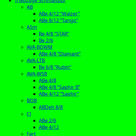
Triebzüge Schmalspur
AB
ABe 4/12 “Walzer”
ABe 8/12 “Tango”
ASm
Be 4/8 “STAR”
Be 2/6
AVA-BDWM
ABe 4/8 “Diamant”
AVA-LTB
Be 6/8 “Rubin”
AVA-WSB
ABe 4/8
ABe 4/8 “Saphir II”
ABe 4/12 “Saphir”
BOB
ABDeh 8/8
CJ
ABe 2/6
ABe 4/12
Fart