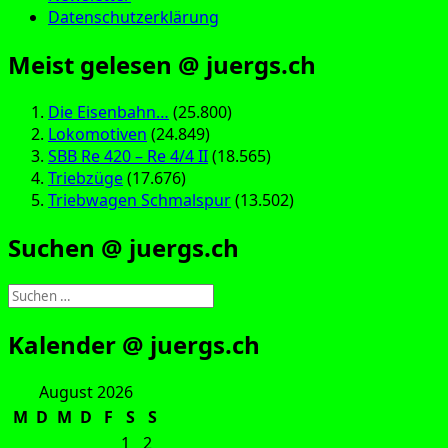
Datenschutzerklärung
Meist gelesen @ juergs.ch
Die Eisenbahn…
(25.800)
Lokomotiven
(24.849)
SBB Re 420 – Re 4/4 II
(18.565)
Triebzüge
(17.676)
Triebwagen Schmalspur
(13.502)
Suchen @ juergs.ch
Suchen
nach:
Kalender @ juergs.ch
August 2026
M
D
M
D
F
S
S
1
2