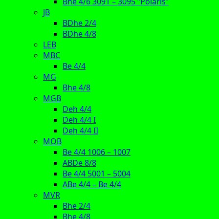
Bhe 4/6 3091 – 3095 “Polaris”
JB
BDhe 2/4
BDhe 4/8
LEB
MBC
Be 4/4
MG
Bhe 4/8
MGB
Deh 4/4
Deh 4/4 I
Deh 4/4 II
MOB
Be 4/4 1006 – 1007
ABDe 8/8
Be 4/4 5001 – 5004
ABe 4/4 – Be 4/4
MVR
Bhe 2/4
Bhe 4/8