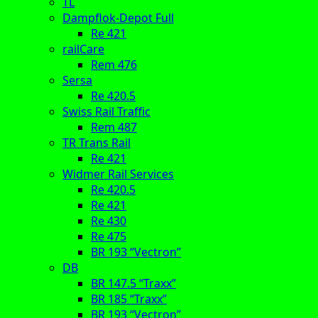
TL
Dampflok-Depot Full
Re 421
railCare
Rem 476
Sersa
Re 420.5
Swiss Rail Traffic
Rem 487
TR Trans Rail
Re 421
Widmer Rail Services
Re 420.5
Re 421
Re 430
Re 475
BR 193 “Vectron”
DB
BR 147.5 “Traxx”
BR 185 “Traxx”
BR 193 “Vectron”