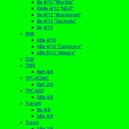
Be 4/10 “Worbla”
RABe 4/12 “NExT”
Be 4/12 “Mandarinli”
Be 4/12 “Seconda”
Be 4/10
RhB
ABe 4/16
ABe 4/16 “Capricorn”
ABe 8/12 “Allegra”
SSIF
TMR
Beh 4/8
TPC-AOMC
Beh 2/6
TPC-ASD
ABe 4/8
TransN
Be 4/8
ABe 4/8
Travys
ABe 2/6