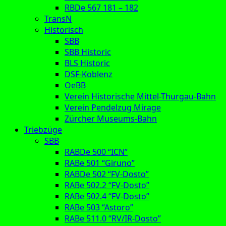
RBDe 567 181 – 182
TransN
Historisch
SBB
SBB Historic
BLS Historic
DSF-Koblenz
OeBB
Verein Historische Mittel-Thurgau-Bahn
Verein Pendelzug Mirage
Zürcher Museums-Bahn
Triebzüge
SBB
RABDe 500 “ICN”
RABe 501 “Giruno”
RABDe 502 “FV-Dosto”
RABe 502.2 “FV-Dosto”
RABe 502.4 “FV-Dosto”
RABe 503 “Astoro”
RABe 511.0 “RV/IR-Dosto”