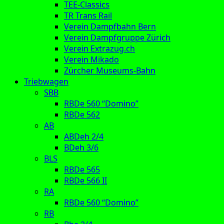
TEE-Classics
TR Trans Rail
Verein Dampfbahn Bern
Verein Dampfgruppe Zürich
Verein Extrazug.ch
Verein Mikado
Zürcher Museums-Bahn
Triebwagen
SBB
RBDe 560 “Domino”
RBDe 562
AB
ABDeh 2/4
BDeh 3/6
BLS
RBDe 565
RBDe 566 II
RA
RBDe 560 “Domino”
RB