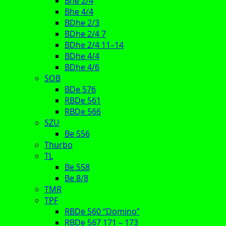
Bhe 2/4
Bhe 4/4
BDhe 2/3
BDhe 2/4 7
BDhe 2/4 11–14
BDhe 4/4
BDhe 4/6
SOB
BDe 576
RBDe 561
RBDe 566
SZU
Be 556
Thurbo
TL
Be 558
Be 8/8
TMR
TPF
RBDe 560 “Domino”
RBDe 567 171 – 173