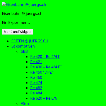
Zum
Inhalt
Eisenbahn @ juergs.ch
springen
Ein Experiment.
Menü und Widgets
SEITEN @ JUERGS.CH
Lokomotiven
SBB
Re 420 – Re 4/4 II
Re 421
Re 430 – Re 4/4 III
Re 450 “DPZ”
Re 460
Re 474
Re 482
Re 484
Re 620 – Re 6/6
ASm