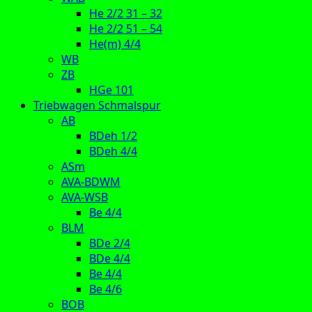
He 2/2 31 – 32
He 2/2 51 – 54
He(m) 4/4
WB
ZB
HGe 101
Triebwagen Schmalspur
AB
BDeh 1/2
BDeh 4/4
ASm
AVA-BDWM
AVA-WSB
Be 4/4
BLM
BDe 2/4
BDe 4/4
Be 4/4
Be 4/6
BOB