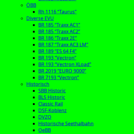
ÖBB
Rh 1116 “Taurus”
Diverse EVU
BR 185 “Traxx AC1”
BR 185 “Traxx AC2”
BR 186 “Traxx 2E”
BR 187 “Traxx AC3 LM”
BR 189 “ES 64 F4”
BR 193 “Vectron”
BR 193 “Vectron XLoad”
BR 2019 “EURO 9000”
BR 7193 “Vectron”
Historisch
SBB Historic
BLS Historic
Classic Rail
DSF-Koblenz
DVZO
Historische Seethalbahn
OeBB