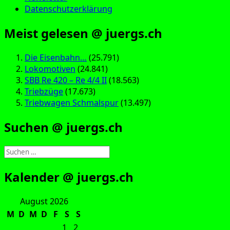
Datenschutzerklärung
Meist gelesen @ juergs.ch
Die Eisenbahn…
(25.791)
Lokomotiven
(24.841)
SBB Re 420 – Re 4/4 II
(18.563)
Triebzüge
(17.673)
Triebwagen Schmalspur
(13.497)
Suchen @ juergs.ch
Suchen
nach:
Kalender @ juergs.ch
August 2026
M
D
M
D
F
S
S
1
2