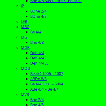
Bhe 4/6 3091 – 3095 “Polaris”
JB
BDhe 2/4
BDhe 4/8
LEB
MBC
Be 4/4
MG
Bhe 4/8
MGB
Deh 4/4
Deh 4/4 I
Deh 4/4 II
MOB
Be 4/4 1006 – 1007
ABDe 8/8
Be 4/4 5001 – 5004
ABe 4/4 – Be 4/4
MVR
Bhe 2/4
Bhe 4/8