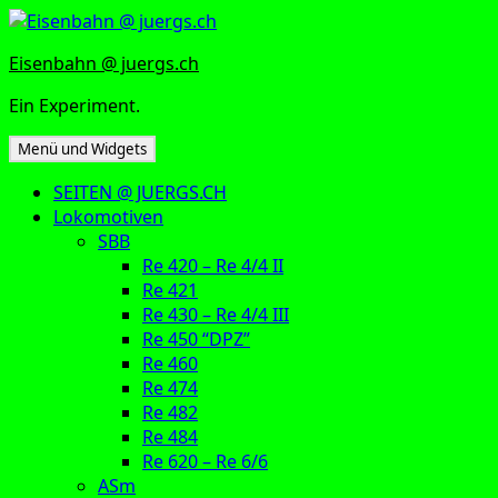
Zum
Inhalt
Eisenbahn @ juergs.ch
springen
Ein Experiment.
Menü und Widgets
SEITEN @ JUERGS.CH
Lokomotiven
SBB
Re 420 – Re 4/4 II
Re 421
Re 430 – Re 4/4 III
Re 450 “DPZ”
Re 460
Re 474
Re 482
Re 484
Re 620 – Re 6/6
ASm