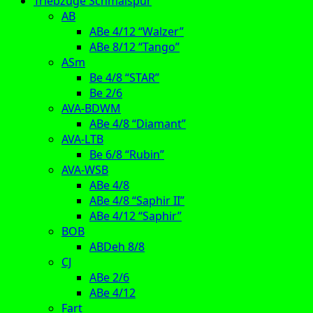
Triebzüge Schmalspur
AB
ABe 4/12 “Walzer”
ABe 8/12 “Tango”
ASm
Be 4/8 “STAR”
Be 2/6
AVA-BDWM
ABe 4/8 “Diamant”
AVA-LTB
Be 6/8 “Rubin”
AVA-WSB
ABe 4/8
ABe 4/8 “Saphir II”
ABe 4/12 “Saphir”
BOB
ABDeh 8/8
CJ
ABe 2/6
ABe 4/12
Fart