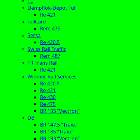
TL
Dampflok-Depot Full
Re 421
railCare
Rem 476
Sersa
Re 420.5
Swiss Rail Traffic
Rem 487
TR Trans Rail
Re 421
Widmer Rail Services
Re 420.5
Re 421
Re 430
Re 475
BR 193 “Vectron”
DB
BR 147.5 “Traxx”
BR 185 “Traxx”
BR 193 “Vectron”