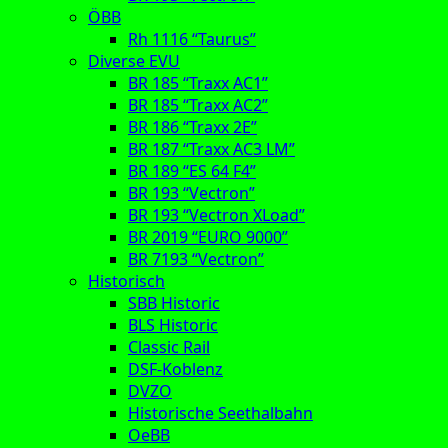
ÖBB
Rh 1116 “Taurus”
Diverse EVU
BR 185 “Traxx AC1”
BR 185 “Traxx AC2”
BR 186 “Traxx 2E”
BR 187 “Traxx AC3 LM”
BR 189 “ES 64 F4”
BR 193 “Vectron”
BR 193 “Vectron XLoad”
BR 2019 “EURO 9000”
BR 7193 “Vectron”
Historisch
SBB Historic
BLS Historic
Classic Rail
DSF-Koblenz
DVZO
Historische Seethalbahn
OeBB