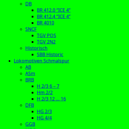
DB
BR 412.0 “ICE 4”
BR 412.4 “ICE 4”
BR 4010
SNCF
TGV POS
TGV 2N2
Historisch
SBB Historic
Lokomotiven Schmalspur
AB
ASm
BRB
H 2/3 6 – 7
Hm 2/2
H 2/3 12 … 16
DFB
HG 2/3
HG 4/4
GGB