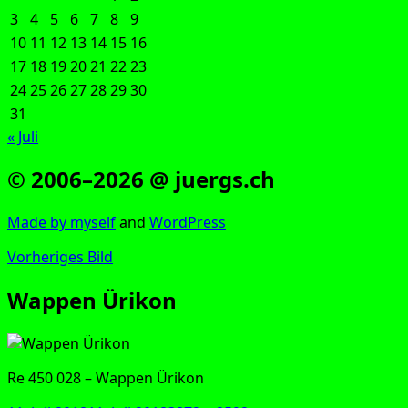
3
4
5
6
7
8
9
10
11
12
13
14
15
16
17
18
19
20
21
22
23
24
25
26
27
28
29
30
31
« Juli
© 2006–2026 @ juergs.ch
Made by mys­elf
and
Word­Press
Vorheriges Bild
Wappen Ürikon
Re 450 028 – Wap­pen Ürikon