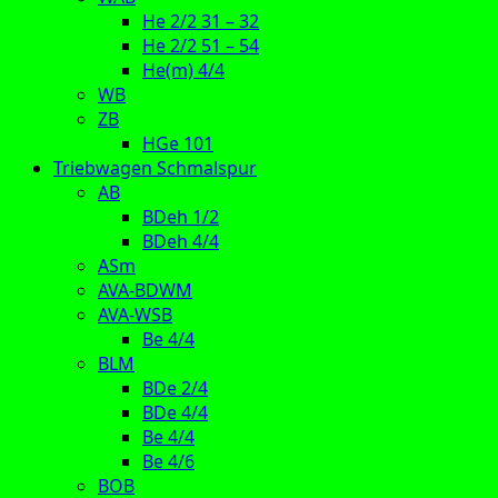
He 2/2 31 – 32
He 2/2 51 – 54
He(m) 4/4
WB
ZB
HGe 101
Triebwagen Schmalspur
AB
BDeh 1/2
BDeh 4/4
ASm
AVA-BDWM
AVA-WSB
Be 4/4
BLM
BDe 2/4
BDe 4/4
Be 4/4
Be 4/6
BOB