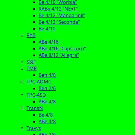
Be 4/10 “Worbla”
RABe 4/12 “NExT”
Be 4/12 “Mandarinli”
Be 4/12 “Seconda”
Be 4/10
RhB
ABe 4/16
ABe 4/16 “Capricorn”
ABe 8/12 “Allegra”
SSIF
TMR
Beh 4/8
TPC-AOMC
Beh 2/6
TPC-ASD
ABe 4/8
TransN
Be 4/8
ABe 4/8
Travys
ABe 2/6