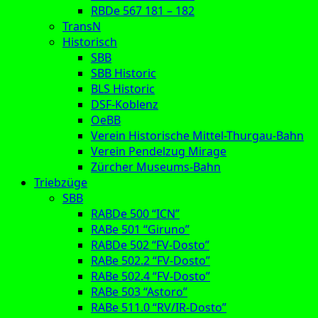
RBDe 567 181 – 182
TransN
Historisch
SBB
SBB Historic
BLS Historic
DSF-Koblenz
OeBB
Verein Historische Mittel-Thurgau-Bahn
Verein Pendelzug Mirage
Zürcher Museums-Bahn
Triebzüge
SBB
RABDe 500 “ICN”
RABe 501 “Giruno”
RABDe 502 “FV-Dosto”
RABe 502.2 “FV-Dosto”
RABe 502.4 “FV-Dosto”
RABe 503 “Astoro”
RABe 511.0 “RV/IR-Dosto”