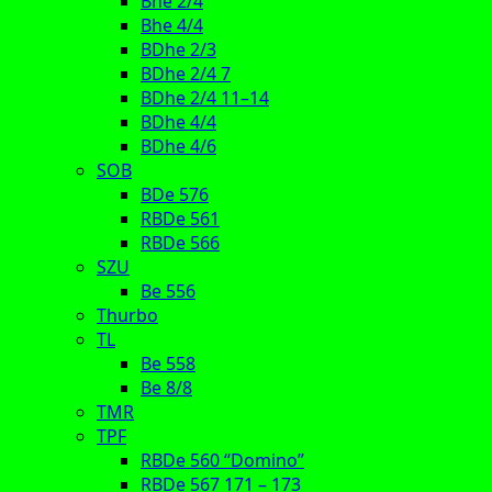
Bhe 2/4
Bhe 4/4
BDhe 2/3
BDhe 2/4 7
BDhe 2/4 11–14
BDhe 4/4
BDhe 4/6
SOB
BDe 576
RBDe 561
RBDe 566
SZU
Be 556
Thurbo
TL
Be 558
Be 8/8
TMR
TPF
RBDe 560 “Domino”
RBDe 567 171 – 173