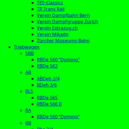
TEE-Classics
TR Trans Rail
Verein Dampfbahn Bern
Verein Dampfgruppe Zürich
Verein Extrazug.ch
Verein Mikado
Zürcher Museums-Bahn
Triebwagen
SBB
RBDe 560 “Domino”
RBDe 562
AB
ABDeh 2/4
BDeh 3/6
BLS
RBDe 565
RBDe 566 II
RA
RBDe 560 “Domino”
RB