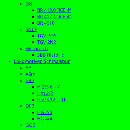
DB
BR 412.0 “ICE 4”
BR 412.4 “ICE 4”
BR 4010
SNCF
TGV POS
TGV 2N2
Historisch
SBB Historic
Lokomotiven Schmalspur
AB
ASm
BRB
H 2/3 6 – 7
Hm 2/2
H 2/3 12 … 16
DFB
HG 2/3
HG 4/4
GGB