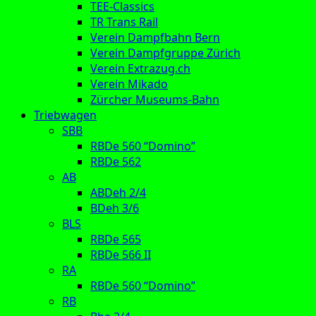
TEE-Classics
TR Trans Rail
Verein Dampfbahn Bern
Verein Dampfgruppe Zürich
Verein Extrazug.ch
Verein Mikado
Zürcher Museums-Bahn
Triebwagen
SBB
RBDe 560 “Domino”
RBDe 562
AB
ABDeh 2/4
BDeh 3/6
BLS
RBDe 565
RBDe 566 II
RA
RBDe 560 “Domino”
RB