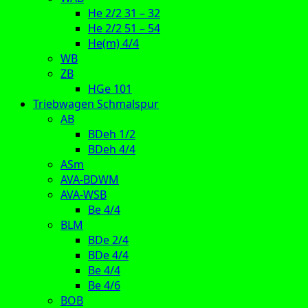
He 2/2 31 – 32
He 2/2 51 – 54
He(m) 4/4
WB
ZB
HGe 101
Triebwagen Schmalspur
AB
BDeh 1/2
BDeh 4/4
ASm
AVA-BDWM
AVA-WSB
Be 4/4
BLM
BDe 2/4
BDe 4/4
Be 4/4
Be 4/6
BOB