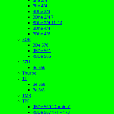
Bhe 2/4
Bhe 4/4
BDhe 2/3
BDhe 2/4 7
BDhe 2/4 11–14
BDhe 4/4
BDhe 4/6
SOB
BDe 576
RBDe 561
RBDe 566
SZU
Be 556
Thurbo
TL
Be 558
Be 8/8
TMR
TPF
RBDe 560 “Domino”
RBDe 567 171 – 173