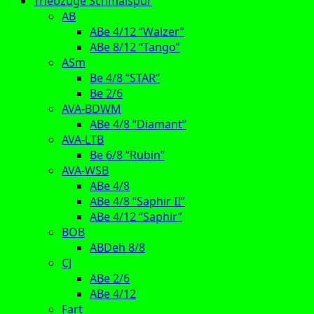
Triebzüge Schmalspur
AB
ABe 4/12 “Walzer”
ABe 8/12 “Tango”
ASm
Be 4/8 “STAR”
Be 2/6
AVA-BDWM
ABe 4/8 “Diamant”
AVA-LTB
Be 6/8 “Rubin”
AVA-WSB
ABe 4/8
ABe 4/8 “Saphir II”
ABe 4/12 “Saphir”
BOB
ABDeh 8/8
CJ
ABe 2/6
ABe 4/12
Fart