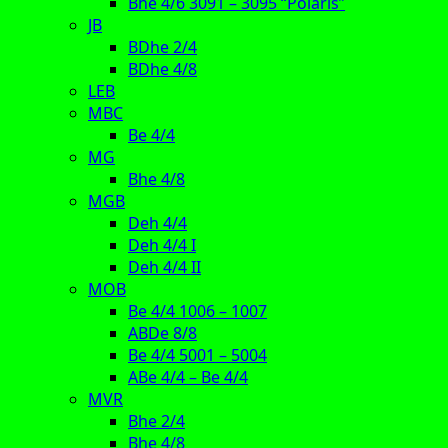
Bhe 4/6 3091 – 3095 “Polaris”
JB
BDhe 2/4
BDhe 4/8
LEB
MBC
Be 4/4
MG
Bhe 4/8
MGB
Deh 4/4
Deh 4/4 I
Deh 4/4 II
MOB
Be 4/4 1006 – 1007
ABDe 8/8
Be 4/4 5001 – 5004
ABe 4/4 – Be 4/4
MVR
Bhe 2/4
Bhe 4/8