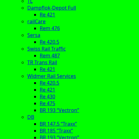
TL
Dampflok-Depot Full
Re 421
railCare
Rem 476
Sersa
Re 420.5
Swiss Rail Traffic
Rem 487
TR Trans Rail
Re 421
Widmer Rail Services
Re 420.5
Re 421
Re 430
Re 475
BR 193 “Vectron”
DB
BR 147.5 “Traxx”
BR 185 “Traxx”
BR 193 “Vectron”