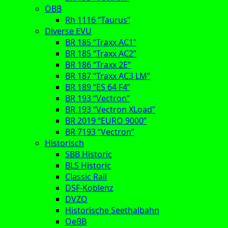
ÖBB
Rh 1116 “Taurus”
Diverse EVU
BR 185 “Traxx AC1”
BR 185 “Traxx AC2”
BR 186 “Traxx 2E”
BR 187 “Traxx AC3 LM”
BR 189 “ES 64 F4”
BR 193 “Vectron”
BR 193 “Vectron XLoad”
BR 2019 “EURO 9000”
BR 7193 “Vectron”
Historisch
SBB Historic
BLS Historic
Classic Rail
DSF-Koblenz
DVZO
Historische Seethalbahn
OeBB