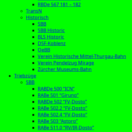
RBDe 567 181 – 182
TransN
Historisch
SBB
SBB Historic
BLS Historic
DSF-Koblenz
OeBB
Verein Historische Mittel-Thurgau-Bahn
Verein Pendelzug Mirage
Zürcher Museums-Bahn
Triebzüge
SBB
RABDe 500 “ICN”
RABe 501 “Giruno”
RABDe 502 “FV-Dosto”
RABe 502.2 “FV-Dosto”
RABe 502.4 “FV-Dosto”
RABe 503 “Astoro”
RABe 511.0 “RV/IR-Dosto”