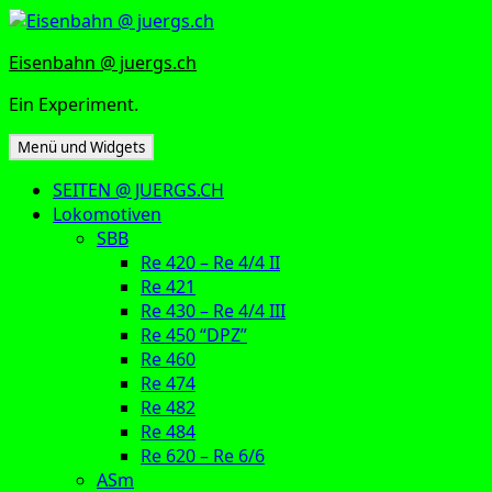
Zum
Inhalt
Eisenbahn @ juergs.ch
springen
Ein Experiment.
Menü und Widgets
SEITEN @ JUERGS.CH
Lokomotiven
SBB
Re 420 – Re 4/4 II
Re 421
Re 430 – Re 4/4 III
Re 450 “DPZ”
Re 460
Re 474
Re 482
Re 484
Re 620 – Re 6/6
ASm