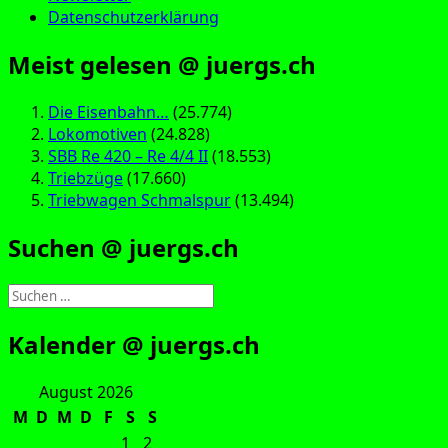
Datenschutzerklärung
Meist gelesen @ juergs.ch
Die Eisenbahn…
(25.774)
Lokomotiven
(24.828)
SBB Re 420 – Re 4/4 II
(18.553)
Triebzüge
(17.660)
Triebwagen Schmalspur
(13.494)
Suchen @ juergs.ch
Suchen
nach:
Kalender @ juergs.ch
August 2026
M
D
M
D
F
S
S
1
2