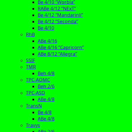
Be 4/10 “Worbla”
RABe 4/12 “NExT”
Be 4/12 “Mandarinli”
Be 4/12 “Seconda”
Be 4/10
RhB
ABe 4/16
ABe 4/16 “Capricorn”
ABe 8/12 “Allegra”
SSIF
TMR
Beh 4/8
TPC-AOMC
Beh 2/6
TPC-ASD
ABe 4/8
TransN
Be 4/8
ABe 4/8
Travys
ABe 2/6