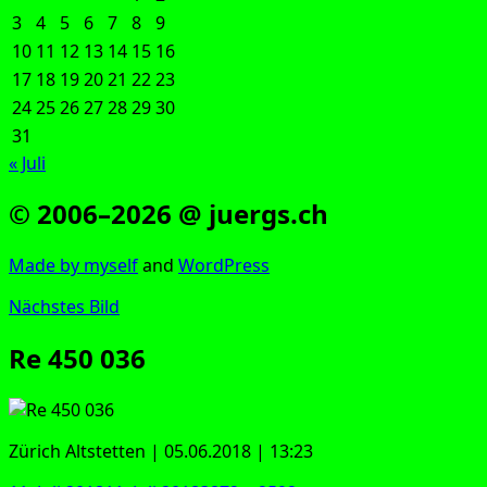
3
4
5
6
7
8
9
10
11
12
13
14
15
16
17
18
19
20
21
22
23
24
25
26
27
28
29
30
31
« Juli
© 2006–2026 @ juergs.ch
Made by mys­elf
and
Word­Press
Nächstes Bild
Re 450 036
Zürich Alt­stet­ten | 05.06.2018 | 13:23