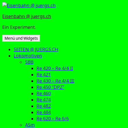
Zum
Inhalt
Eisenbahn @ juergs.ch
springen
Ein Experiment.
Menü und Widgets
SEITEN @ JUERGS.CH
Lokomotiven
SBB
Re 420 – Re 4/4 II
Re 421
Re 430 – Re 4/4 III
Re 450 “DPZ”
Re 460
Re 474
Re 482
Re 484
Re 620 – Re 6/6
ASm