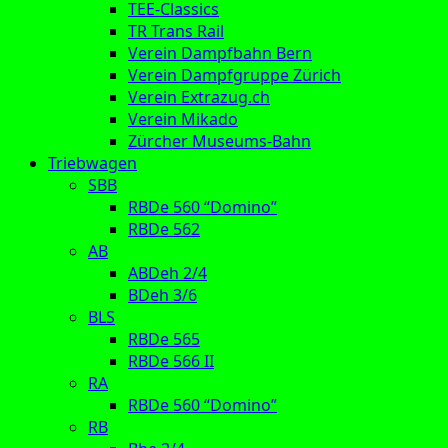
TEE-Classics
TR Trans Rail
Verein Dampfbahn Bern
Verein Dampfgruppe Zürich
Verein Extrazug.ch
Verein Mikado
Zürcher Museums-Bahn
Triebwagen
SBB
RBDe 560 “Domino”
RBDe 562
AB
ABDeh 2/4
BDeh 3/6
BLS
RBDe 565
RBDe 566 II
RA
RBDe 560 “Domino”
RB