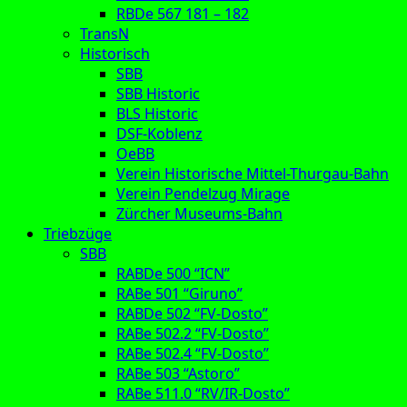
RBDe 567 181 – 182
TransN
Historisch
SBB
SBB Historic
BLS Historic
DSF-Koblenz
OeBB
Verein Historische Mittel-Thurgau-Bahn
Verein Pendelzug Mirage
Zürcher Museums-Bahn
Triebzüge
SBB
RABDe 500 “ICN”
RABe 501 “Giruno”
RABDe 502 “FV-Dosto”
RABe 502.2 “FV-Dosto”
RABe 502.4 “FV-Dosto”
RABe 503 “Astoro”
RABe 511.0 “RV/IR-Dosto”