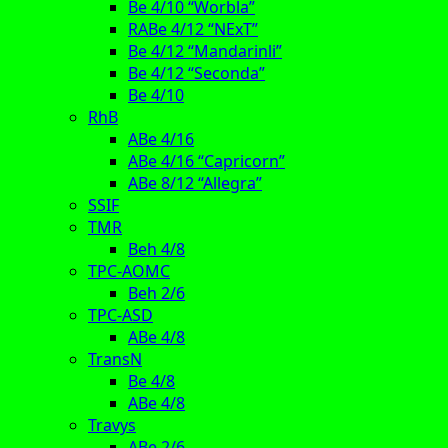
Be 4/10 “Worbla”
RABe 4/12 “NExT”
Be 4/12 “Mandarinli”
Be 4/12 “Seconda”
Be 4/10
RhB
ABe 4/16
ABe 4/16 “Capricorn”
ABe 8/12 “Allegra”
SSIF
TMR
Beh 4/8
TPC-AOMC
Beh 2/6
TPC-ASD
ABe 4/8
TransN
Be 4/8
ABe 4/8
Travys
ABe 2/6