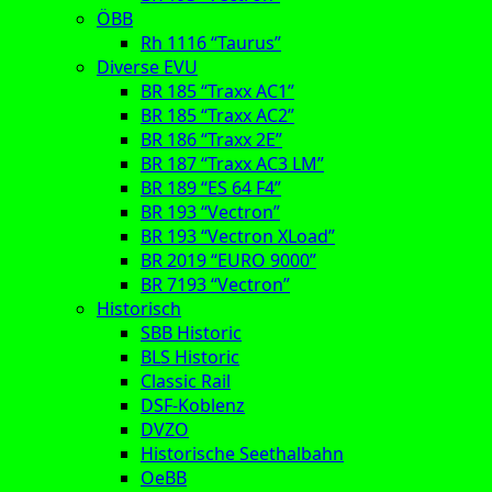
ÖBB
Rh 1116 “Taurus”
Diverse EVU
BR 185 “Traxx AC1”
BR 185 “Traxx AC2”
BR 186 “Traxx 2E”
BR 187 “Traxx AC3 LM”
BR 189 “ES 64 F4”
BR 193 “Vectron”
BR 193 “Vectron XLoad”
BR 2019 “EURO 9000”
BR 7193 “Vectron”
Historisch
SBB Historic
BLS Historic
Classic Rail
DSF-Koblenz
DVZO
Historische Seethalbahn
OeBB