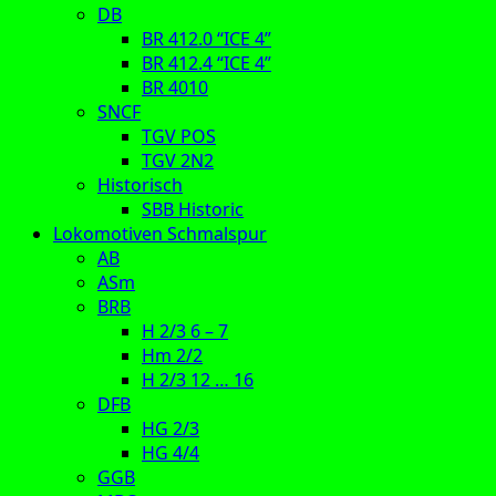
DB
BR 412.0 “ICE 4”
BR 412.4 “ICE 4”
BR 4010
SNCF
TGV POS
TGV 2N2
Historisch
SBB Historic
Lokomotiven Schmalspur
AB
ASm
BRB
H 2/3 6 – 7
Hm 2/2
H 2/3 12 … 16
DFB
HG 2/3
HG 4/4
GGB