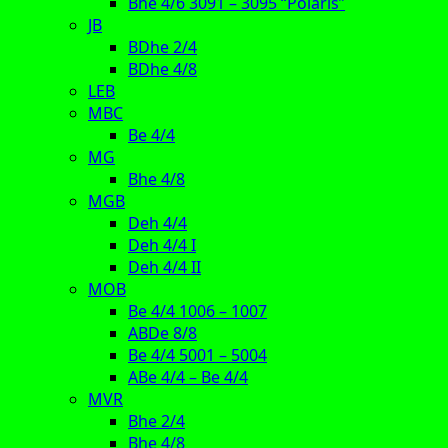
Bhe 4/6 3091 – 3095 “Polaris”
JB
BDhe 2/4
BDhe 4/8
LEB
MBC
Be 4/4
MG
Bhe 4/8
MGB
Deh 4/4
Deh 4/4 I
Deh 4/4 II
MOB
Be 4/4 1006 – 1007
ABDe 8/8
Be 4/4 5001 – 5004
ABe 4/4 – Be 4/4
MVR
Bhe 2/4
Bhe 4/8