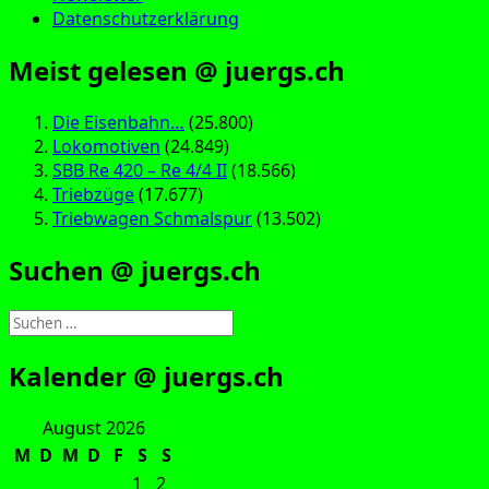
Datenschutzerklärung
Meist gelesen @ juergs.ch
Die Eisenbahn…
(25.800)
Lokomotiven
(24.849)
SBB Re 420 – Re 4/4 II
(18.566)
Triebzüge
(17.677)
Triebwagen Schmalspur
(13.502)
Suchen @ juergs.ch
Suchen
nach:
Kalender @ juergs.ch
August 2026
M
D
M
D
F
S
S
1
2