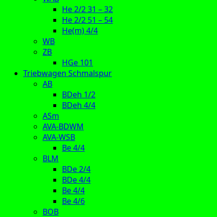
He 2/2 31 – 32
He 2/2 51 – 54
He(m) 4/4
WB
ZB
HGe 101
Triebwagen Schmalspur
AB
BDeh 1/2
BDeh 4/4
ASm
AVA-BDWM
AVA-WSB
Be 4/4
BLM
BDe 2/4
BDe 4/4
Be 4/4
Be 4/6
BOB