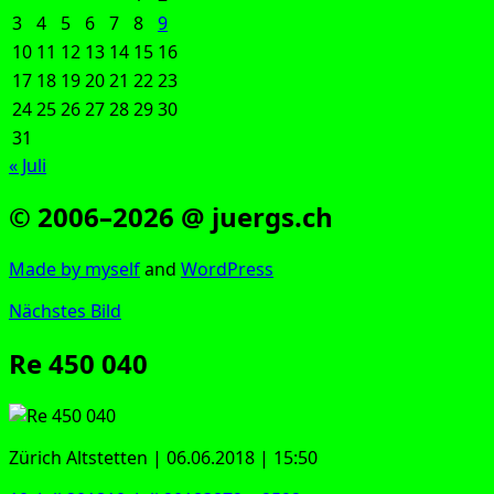
3
4
5
6
7
8
9
10
11
12
13
14
15
16
17
18
19
20
21
22
23
24
25
26
27
28
29
30
31
« Juli
© 2006–2026 @ juergs.ch
Made by mys­elf
and
Word­Press
Nächstes Bild
Re 450 040
Zürich Alt­stet­ten | 06.06.2018 | 15:50