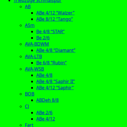
Triebzüge Schmalspur
AB
ABe 4/12 “Walzer”
ABe 8/12 “Tango”
ASm
Be 4/8 “STAR”
Be 2/6
AVA-BDWM
ABe 4/8 “Diamant”
AVA-LTB
Be 6/8 “Rubin”
AVA-WSB
ABe 4/8
ABe 4/8 “Saphir II”
ABe 4/12 “Saphir”
BOB
ABDeh 8/8
CJ
ABe 2/6
ABe 4/12
Fart