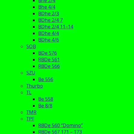
Bhe 2/4
Bhe 4/4
BDhe 2/3
BDhe 2/4 7
BDhe 2/4 11–14
BDhe 4/4
BDhe 4/6
SOB
BDe 576
RBDe 561
RBDe 566
SZU
Be 556
Thurbo
TL
Be 558
Be 8/8
TMR
TPF
RBDe 560 “Domino”
RBDe 567 171 – 173