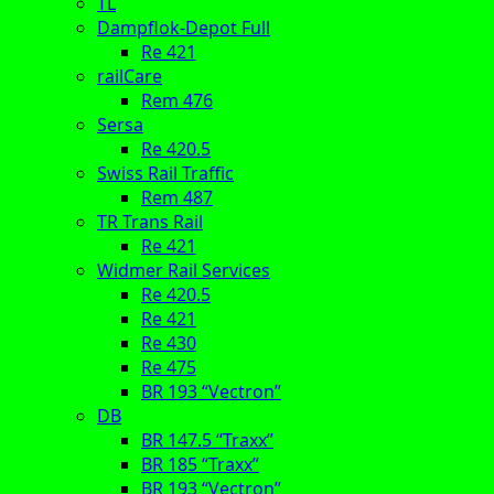
TL
Dampflok-Depot Full
Re 421
railCare
Rem 476
Sersa
Re 420.5
Swiss Rail Traffic
Rem 487
TR Trans Rail
Re 421
Widmer Rail Services
Re 420.5
Re 421
Re 430
Re 475
BR 193 “Vectron”
DB
BR 147.5 “Traxx”
BR 185 “Traxx”
BR 193 “Vectron”