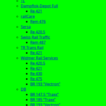
TL
Dampflok-Depot Full
Re 421
railCare
Rem 476
Sersa
Re 420.5
Swiss Rail Traffic
Rem 487
TR Trans Rail
Re 421
Widmer Rail Services
Re 420.5
Re 421
Re 430
Re 475
BR 193 “Vectron”
DB
BR 147.5 “Traxx”
BR 185 “Traxx”
BR 193 “Vectron”