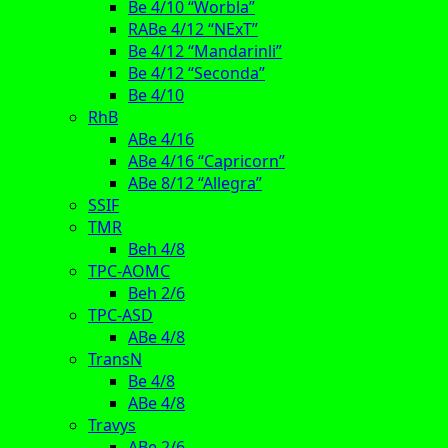
Be 4/10 “Worbla”
RABe 4/12 “NExT”
Be 4/12 “Mandarinli”
Be 4/12 “Seconda”
Be 4/10
RhB
ABe 4/16
ABe 4/16 “Capricorn”
ABe 8/12 “Allegra”
SSIF
TMR
Beh 4/8
TPC-AOMC
Beh 2/6
TPC-ASD
ABe 4/8
TransN
Be 4/8
ABe 4/8
Travys
ABe 2/6