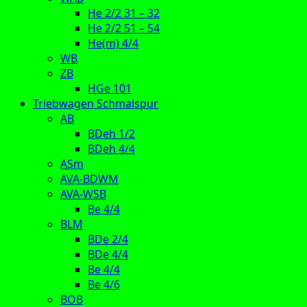
He 2/2 31 – 32
He 2/2 51 – 54
He(m) 4/4
WB
ZB
HGe 101
Triebwagen Schmalspur
AB
BDeh 1/2
BDeh 4/4
ASm
AVA-BDWM
AVA-WSB
Be 4/4
BLM
BDe 2/4
BDe 4/4
Be 4/4
Be 4/6
BOB