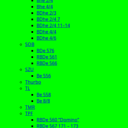
Bhe 2/4
Bhe 4/4
BDhe 2/3
BDhe 2/4 7
BDhe 2/4 11–14
BDhe 4/4
BDhe 4/6
SOB
BDe 576
RBDe 561
RBDe 566
SZU
Be 556
Thurbo
TL
Be 558
Be 8/8
TMR
TPF
RBDe 560 “Domino”
RBDe 567 171 – 173