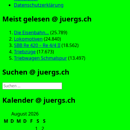
Datenschutzerklärung
Meist gelesen @ juergs.ch
Die Eisenbahn…
(25.789)
Lokomotiven
(24.840)
SBB Re 420 – Re 4/4 II
(18.562)
Triebzüge
(17.673)
Triebwagen Schmalspur
(13.497)
Suchen @ juergs.ch
Suchen
nach:
Kalender @ juergs.ch
August 2026
M
D
M
D
F
S
S
1
2