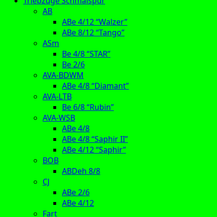
Triebzüge Schmalspur
AB
ABe 4/12 “Walzer”
ABe 8/12 “Tango”
ASm
Be 4/8 “STAR”
Be 2/6
AVA-BDWM
ABe 4/8 “Diamant”
AVA-LTB
Be 6/8 “Rubin”
AVA-WSB
ABe 4/8
ABe 4/8 “Saphir II”
ABe 4/12 “Saphir”
BOB
ABDeh 8/8
CJ
ABe 2/6
ABe 4/12
Fart