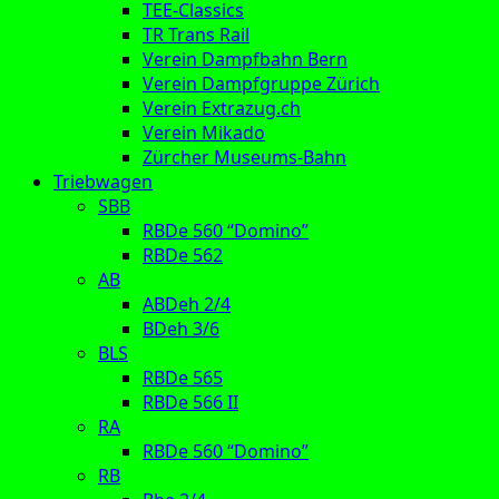
TEE-Classics
TR Trans Rail
Verein Dampfbahn Bern
Verein Dampfgruppe Zürich
Verein Extrazug.ch
Verein Mikado
Zürcher Museums-Bahn
Triebwagen
SBB
RBDe 560 “Domino”
RBDe 562
AB
ABDeh 2/4
BDeh 3/6
BLS
RBDe 565
RBDe 566 II
RA
RBDe 560 “Domino”
RB