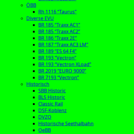
ÖBB
Rh 1116 “Taurus”
Diverse EVU
BR 185 “Traxx AC1”
BR 185 “Traxx AC2”
BR 186 “Traxx 2E”
BR 187 “Traxx AC3 LM”
BR 189 “ES 64 F4”
BR 193 “Vectron”
BR 193 “Vectron XLoad”
BR 2019 “EURO 9000”
BR 7193 “Vectron”
Historisch
SBB Historic
BLS Historic
Classic Rail
DSF-Koblenz
DVZO
Historische Seethalbahn
OeBB