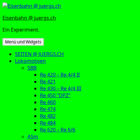
Zum
Inhalt
Eisenbahn @ juergs.ch
springen
Ein Experiment.
Menü und Widgets
SEITEN @ JUERGS.CH
Lokomotiven
SBB
Re 420 – Re 4/4 II
Re 421
Re 430 – Re 4/4 III
Re 450 “DPZ”
Re 460
Re 474
Re 482
Re 484
Re 620 – Re 6/6
ASm