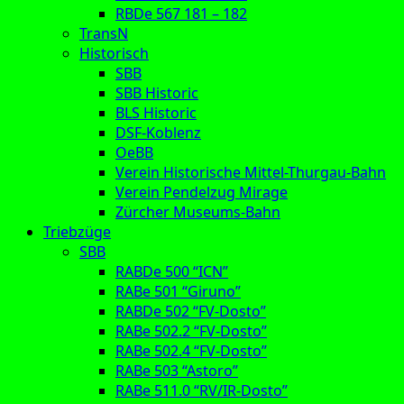
RBDe 567 181 – 182
TransN
Historisch
SBB
SBB Historic
BLS Historic
DSF-Koblenz
OeBB
Verein Historische Mittel-Thurgau-Bahn
Verein Pendelzug Mirage
Zürcher Museums-Bahn
Triebzüge
SBB
RABDe 500 “ICN”
RABe 501 “Giruno”
RABDe 502 “FV-Dosto”
RABe 502.2 “FV-Dosto”
RABe 502.4 “FV-Dosto”
RABe 503 “Astoro”
RABe 511.0 “RV/IR-Dosto”