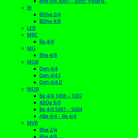
Bhe 4/6 3091 – 3095 “Polaris”
JB
BDhe 2/4
BDhe 4/8
LEB
MBC
Be 4/4
MG
Bhe 4/8
MGB
Deh 4/4
Deh 4/4 I
Deh 4/4 II
MOB
Be 4/4 1006 – 1007
ABDe 8/8
Be 4/4 5001 – 5004
ABe 4/4 – Be 4/4
MVR
Bhe 2/4
Bhe 4/8