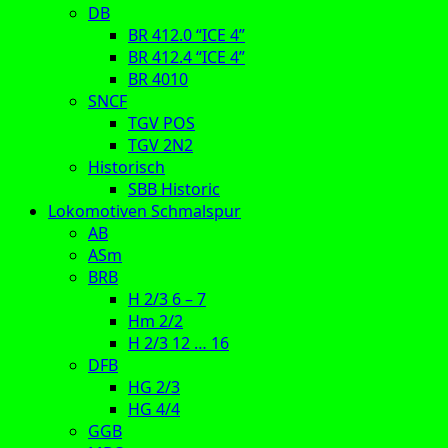
DB
BR 412.0 “ICE 4”
BR 412.4 “ICE 4”
BR 4010
SNCF
TGV POS
TGV 2N2
Historisch
SBB Historic
Lokomotiven Schmalspur
AB
ASm
BRB
H 2/3 6 – 7
Hm 2/2
H 2/3 12 … 16
DFB
HG 2/3
HG 4/4
GGB