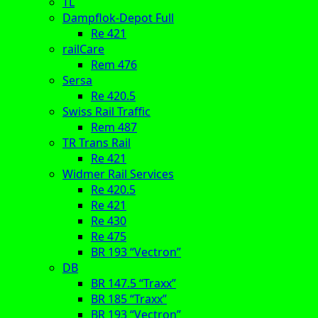
TL
Dampflok-Depot Full
Re 421
railCare
Rem 476
Sersa
Re 420.5
Swiss Rail Traffic
Rem 487
TR Trans Rail
Re 421
Widmer Rail Services
Re 420.5
Re 421
Re 430
Re 475
BR 193 “Vectron”
DB
BR 147.5 “Traxx”
BR 185 “Traxx”
BR 193 “Vectron”