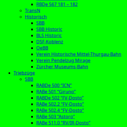
RBDe 567 181 – 182
TransN
Historisch
SBB
SBB Historic
BLS Historic
DSF-Koblenz
OeBB
Verein Historische Mittel-Thurgau-Bahn
Verein Pendelzug Mirage
Zürcher Museums-Bahn
Triebzüge
SBB
RABDe 500 “ICN”
RABe 501 “Giruno”
RABDe 502 “FV-Dosto”
RABe 502.2 “FV-Dosto”
RABe 502.4 “FV-Dosto”
RABe 503 “Astoro”
RABe 511.0 “RV/IR-Dosto”