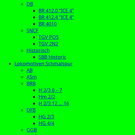
DB
BR 412.0 “ICE 4”
BR 412.4 “ICE 4”
BR 4010
SNCF
TGV POS
TGV 2N2
Historisch
SBB Historic
Lokomotiven Schmalspur
AB
ASm
BRB
H 2/3 6 – 7
Hm 2/2
H 2/3 12 … 16
DFB
HG 2/3
HG 4/4
GGB