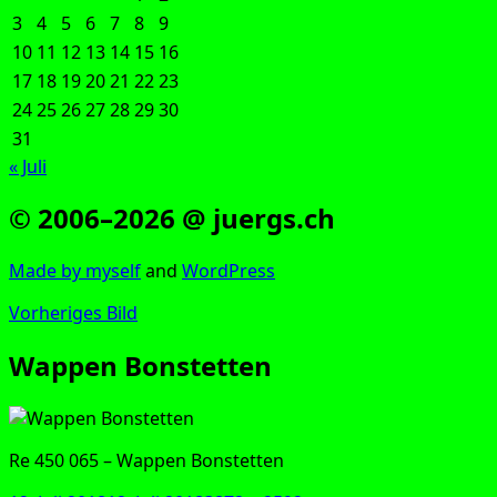
3
4
5
6
7
8
9
10
11
12
13
14
15
16
17
18
19
20
21
22
23
24
25
26
27
28
29
30
31
« Juli
© 2006–2026 @ juergs.ch
Made by mys­elf
and
Word­Press
Vorheriges Bild
Wappen Bonstetten
Re 450 065 – Wap­pen Bonstetten