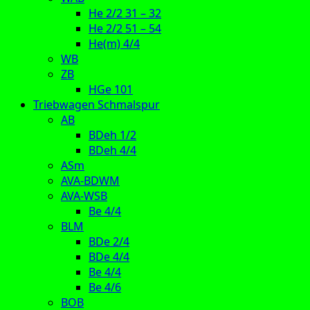
He 2/2 31 – 32
He 2/2 51 – 54
He(m) 4/4
WB
ZB
HGe 101
Triebwagen Schmalspur
AB
BDeh 1/2
BDeh 4/4
ASm
AVA-BDWM
AVA-WSB
Be 4/4
BLM
BDe 2/4
BDe 4/4
Be 4/4
Be 4/6
BOB