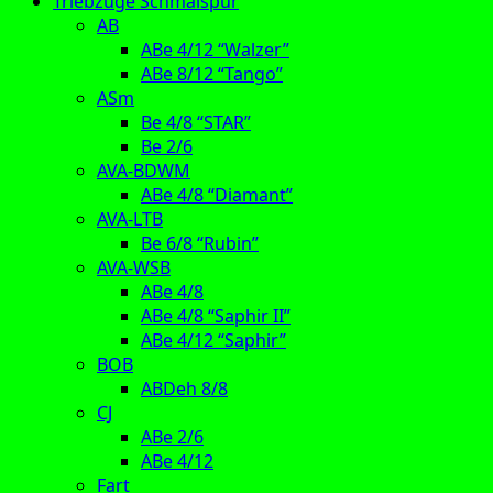
Triebzüge Schmalspur
AB
ABe 4/12 “Walzer”
ABe 8/12 “Tango”
ASm
Be 4/8 “STAR”
Be 2/6
AVA-BDWM
ABe 4/8 “Diamant”
AVA-LTB
Be 6/8 “Rubin”
AVA-WSB
ABe 4/8
ABe 4/8 “Saphir II”
ABe 4/12 “Saphir”
BOB
ABDeh 8/8
CJ
ABe 2/6
ABe 4/12
Fart