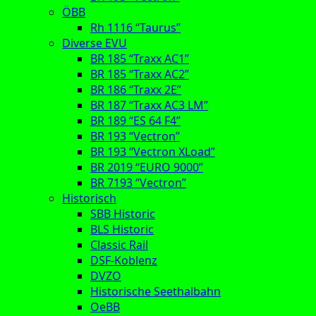
ÖBB
Rh 1116 “Taurus”
Diverse EVU
BR 185 “Traxx AC1”
BR 185 “Traxx AC2”
BR 186 “Traxx 2E”
BR 187 “Traxx AC3 LM”
BR 189 “ES 64 F4”
BR 193 “Vectron”
BR 193 “Vectron XLoad”
BR 2019 “EURO 9000”
BR 7193 “Vectron”
Historisch
SBB Historic
BLS Historic
Classic Rail
DSF-Koblenz
DVZO
Historische Seethalbahn
OeBB