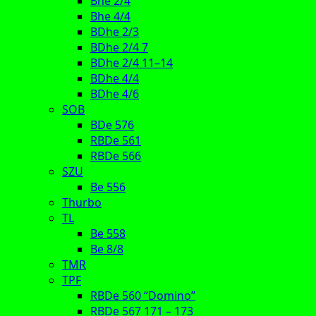
Bhe 2/4
Bhe 4/4
BDhe 2/3
BDhe 2/4 7
BDhe 2/4 11–14
BDhe 4/4
BDhe 4/6
SOB
BDe 576
RBDe 561
RBDe 566
SZU
Be 556
Thurbo
TL
Be 558
Be 8/8
TMR
TPF
RBDe 560 “Domino”
RBDe 567 171 – 173