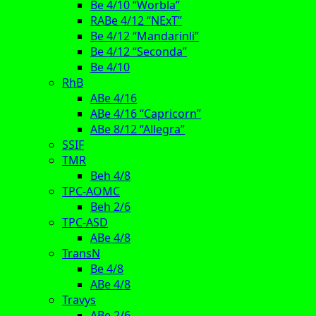
Be 4/10 “Worbla”
RABe 4/12 “NExT”
Be 4/12 “Mandarinli”
Be 4/12 “Seconda”
Be 4/10
RhB
ABe 4/16
ABe 4/16 “Capricorn”
ABe 8/12 “Allegra”
SSIF
TMR
Beh 4/8
TPC-AOMC
Beh 2/6
TPC-ASD
ABe 4/8
TransN
Be 4/8
ABe 4/8
Travys
ABe 2/6