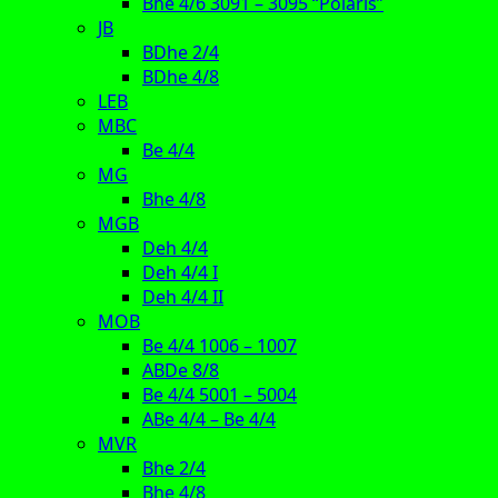
Bhe 4/6 3091 – 3095 “Polaris”
JB
BDhe 2/4
BDhe 4/8
LEB
MBC
Be 4/4
MG
Bhe 4/8
MGB
Deh 4/4
Deh 4/4 I
Deh 4/4 II
MOB
Be 4/4 1006 – 1007
ABDe 8/8
Be 4/4 5001 – 5004
ABe 4/4 – Be 4/4
MVR
Bhe 2/4
Bhe 4/8