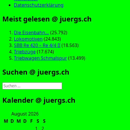
Datenschutzerklärung
Meist gelesen @ juergs.ch
Die Eisenbahn…
(25.792)
Lokomotiven
(24.843)
SBB Re 420 – Re 4/4 II
(18.563)
Triebzüge
(17.674)
Triebwagen Schmalspur
(13.499)
Suchen @ juergs.ch
Suchen
nach:
Kalender @ juergs.ch
August 2026
M
D
M
D
F
S
S
1
2