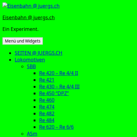
Zum
Inhalt
Eisenbahn @ juergs.ch
springen
Ein Experiment.
Menü und Widgets
SEITEN @ JUERGS.CH
Lokomotiven
SBB
Re 420 – Re 4/4 II
Re 421
Re 430 – Re 4/4 III
Re 450 “DPZ”
Re 460
Re 474
Re 482
Re 484
Re 620 – Re 6/6
ASm