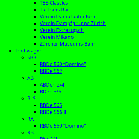
TEE-Classics
TR Trans Rail
Verein Dampfbahn Bern
Verein Dampfgruppe Zürich
Verein Extrazug.ch
Verein Mikado
Zürcher Museums-Bahn
Triebwagen
SBB
RBDe 560 “Domino”
RBDe 562
AB
ABDeh 2/4
BDeh 3/6
BLS
RBDe 565
RBDe 566 II
RA
RBDe 560 “Domino”
RB