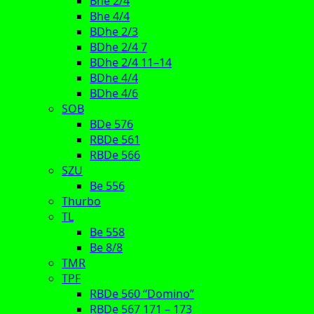
Bhe 2/4
Bhe 4/4
BDhe 2/3
BDhe 2/4 7
BDhe 2/4 11–14
BDhe 4/4
BDhe 4/6
SOB
BDe 576
RBDe 561
RBDe 566
SZU
Be 556
Thurbo
TL
Be 558
Be 8/8
TMR
TPF
RBDe 560 “Domino”
RBDe 567 171 – 173