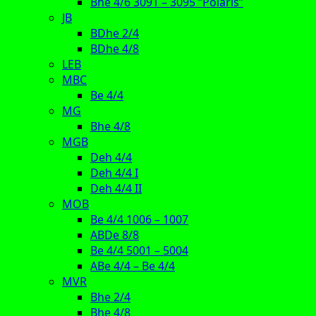
Bhe 4/6 3091 – 3095 “Polaris”
JB
BDhe 2/4
BDhe 4/8
LEB
MBC
Be 4/4
MG
Bhe 4/8
MGB
Deh 4/4
Deh 4/4 I
Deh 4/4 II
MOB
Be 4/4 1006 – 1007
ABDe 8/8
Be 4/4 5001 – 5004
ABe 4/4 – Be 4/4
MVR
Bhe 2/4
Bhe 4/8