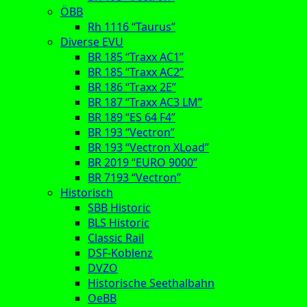
ÖBB
Rh 1116 “Taurus”
Diverse EVU
BR 185 “Traxx AC1”
BR 185 “Traxx AC2”
BR 186 “Traxx 2E”
BR 187 “Traxx AC3 LM”
BR 189 “ES 64 F4”
BR 193 “Vectron”
BR 193 “Vectron XLoad”
BR 2019 “EURO 9000”
BR 7193 “Vectron”
Historisch
SBB Historic
BLS Historic
Classic Rail
DSF-Koblenz
DVZO
Historische Seethalbahn
OeBB