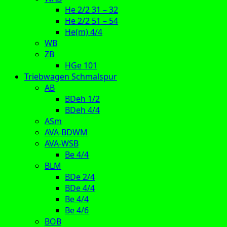
He 2/2 31 – 32
He 2/2 51 – 54
He(m) 4/4
WB
ZB
HGe 101
Triebwagen Schmalspur
AB
BDeh 1/2
BDeh 4/4
ASm
AVA-BDWM
AVA-WSB
Be 4/4
BLM
BDe 2/4
BDe 4/4
Be 4/4
Be 4/6
BOB