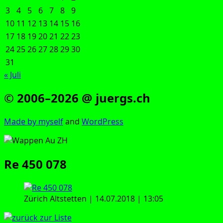
3
4
5
6
7
8
9
10
11
12
13
14
15
16
17
18
19
20
21
22
23
24
25
26
27
28
29
30
31
« Juli
© 2006–2026 @ juergs.ch
Made by mys­elf
and
Word­Press
Re 450 078
Zürich Alt­stet­ten | 14.07.2018 | 13:05