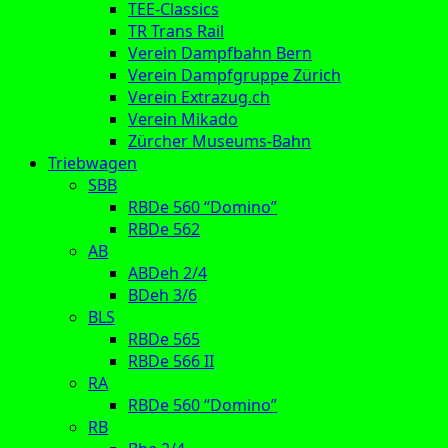
TEE-Classics
TR Trans Rail
Verein Dampfbahn Bern
Verein Dampfgruppe Zürich
Verein Extrazug.ch
Verein Mikado
Zürcher Museums-Bahn
Triebwagen
SBB
RBDe 560 “Domino”
RBDe 562
AB
ABDeh 2/4
BDeh 3/6
BLS
RBDe 565
RBDe 566 II
RA
RBDe 560 “Domino”
RB