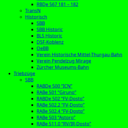
RBDe 567 181 – 182
TransN
Historisch
SBB
SBB Historic
BLS Historic
DSF-Koblenz
OeBB
Verein Historische Mittel-Thurgau-Bahn
Verein Pendelzug Mirage
Zürcher Museums-Bahn
Triebzüge
SBB
RABDe 500 “ICN”
RABe 501 “Giruno”
RABDe 502 “FV-Dosto”
RABe 502.2 “FV-Dosto”
RABe 502.4 “FV-Dosto”
RABe 503 “Astoro”
RABe 511.0 “RV/IR-Dosto”