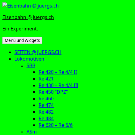
Zum
Inhalt
Eisenbahn @ juergs.ch
springen
Ein Experiment.
Menü und Widgets
SEITEN @ JUERGS.CH
Lokomotiven
SBB
Re 420 – Re 4/4 II
Re 421
Re 430 – Re 4/4 III
Re 450 “DPZ”
Re 460
Re 474
Re 482
Re 484
Re 620 – Re 6/6
ASm