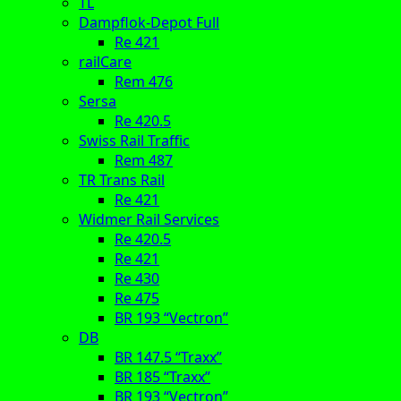
TL
Dampflok-Depot Full
Re 421
railCare
Rem 476
Sersa
Re 420.5
Swiss Rail Traffic
Rem 487
TR Trans Rail
Re 421
Widmer Rail Services
Re 420.5
Re 421
Re 430
Re 475
BR 193 “Vectron”
DB
BR 147.5 “Traxx”
BR 185 “Traxx”
BR 193 “Vectron”