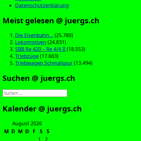
Datenschutzerklärung
Meist gelesen @ juergs.ch
Die Eisenbahn…
(25.780)
Lokomotiven
(24.831)
SBB Re 420 – Re 4/4 II
(18.553)
Triebzüge
(17.663)
Triebwagen Schmalspur
(13.494)
Suchen @ juergs.ch
Suchen
nach:
Kalender @ juergs.ch
August 2026
M
D
M
D
F
S
S
1
2