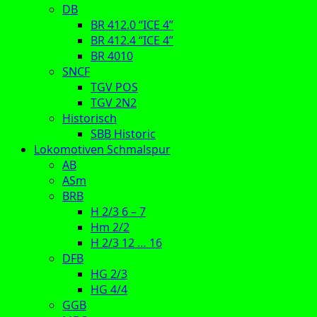
DB
BR 412.0 “ICE 4”
BR 412.4 “ICE 4”
BR 4010
SNCF
TGV POS
TGV 2N2
Historisch
SBB Historic
Lokomotiven Schmalspur
AB
ASm
BRB
H 2/3 6 – 7
Hm 2/2
H 2/3 12 … 16
DFB
HG 2/3
HG 4/4
GGB