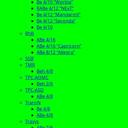
Be 4/10 “Worbla”
RABe 4/12 “NExT”
Be 4/12 “Mandarinli”
Be 4/12 “Seconda”
Be 4/10
RhB
ABe 4/16
ABe 4/16 “Capricorn”
ABe 8/12 “Allegra”
SSIF
TMR
Beh 4/8
TPC-AOMC
Beh 2/6
TPC-ASD
ABe 4/8
TransN
Be 4/8
ABe 4/8
Travys
ABe 2/6