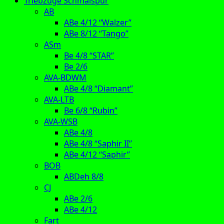
Triebzüge Schmalspur
AB
ABe 4/12 “Walzer”
ABe 8/12 “Tango”
ASm
Be 4/8 “STAR”
Be 2/6
AVA-BDWM
ABe 4/8 “Diamant”
AVA-LTB
Be 6/8 “Rubin”
AVA-WSB
ABe 4/8
ABe 4/8 “Saphir II”
ABe 4/12 “Saphir”
BOB
ABDeh 8/8
CJ
ABe 2/6
ABe 4/12
Fart