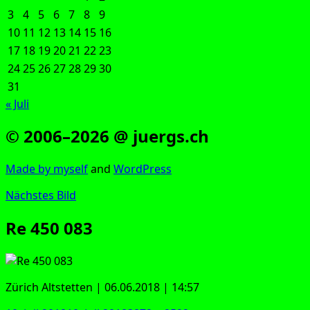
3
4
5
6
7
8
9
10
11
12
13
14
15
16
17
18
19
20
21
22
23
24
25
26
27
28
29
30
31
« Juli
© 2006–2026 @ juergs.ch
Made by mys­elf
and
Word­Press
Nächstes Bild
Re 450 083
Zürich Alt­stet­ten | 06.06.2018 | 14:57