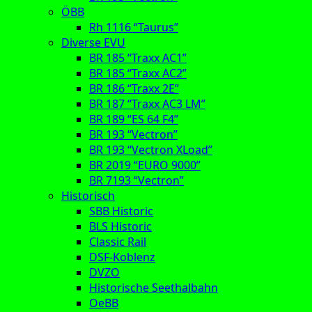
ÖBB
Rh 1116 “Taurus”
Diverse EVU
BR 185 “Traxx AC1”
BR 185 “Traxx AC2”
BR 186 “Traxx 2E”
BR 187 “Traxx AC3 LM”
BR 189 “ES 64 F4”
BR 193 “Vectron”
BR 193 “Vectron XLoad”
BR 2019 “EURO 9000”
BR 7193 “Vectron”
Historisch
SBB Historic
BLS Historic
Classic Rail
DSF-Koblenz
DVZO
Historische Seethalbahn
OeBB