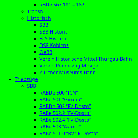
RBDe 567 181 – 182
TransN
Historisch
SBB
SBB Historic
BLS Historic
DSF-Koblenz
OeBB
Verein Historische Mittel-Thurgau-Bahn
Verein Pendelzug Mirage
Zürcher Museums-Bahn
Triebzüge
SBB
RABDe 500 “ICN”
RABe 501 “Giruno”
RABDe 502 “FV-Dosto”
RABe 502.2 “FV-Dosto”
RABe 502.4 “FV-Dosto”
RABe 503 “Astoro”
RABe 511.0 “RV/IR-Dosto”