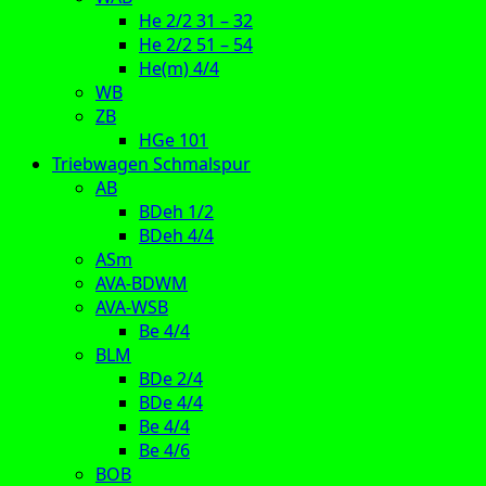
He 2/2 31 – 32
He 2/2 51 – 54
He(m) 4/4
WB
ZB
HGe 101
Triebwagen Schmalspur
AB
BDeh 1/2
BDeh 4/4
ASm
AVA-BDWM
AVA-WSB
Be 4/4
BLM
BDe 2/4
BDe 4/4
Be 4/4
Be 4/6
BOB