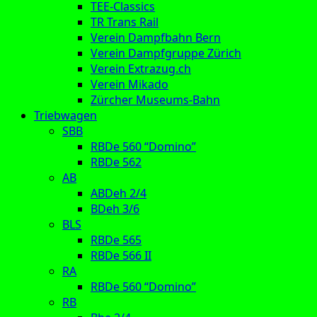
TEE-Classics
TR Trans Rail
Verein Dampfbahn Bern
Verein Dampfgruppe Zürich
Verein Extrazug.ch
Verein Mikado
Zürcher Museums-Bahn
Triebwagen
SBB
RBDe 560 “Domino”
RBDe 562
AB
ABDeh 2/4
BDeh 3/6
BLS
RBDe 565
RBDe 566 II
RA
RBDe 560 “Domino”
RB