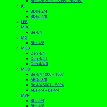
Bhe 4/6 3091 – 3095 “Polaris”
JB
BDhe 2/4
BDhe 4/8
LEB
MBC
Be 4/4
MG
Bhe 4/8
MGB
Deh 4/4
Deh 4/4 I
Deh 4/4 II
MOB
Be 4/4 1006 – 1007
ABDe 8/8
Be 4/4 5001 – 5004
ABe 4/4 – Be 4/4
MVR
Bhe 2/4
Bhe 4/8