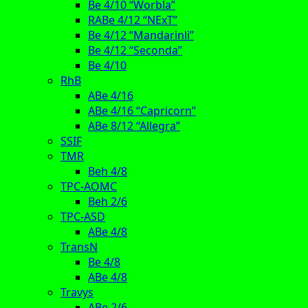
Be 4/10 “Worbla”
RABe 4/12 “NExT”
Be 4/12 “Mandarinli”
Be 4/12 “Seconda”
Be 4/10
RhB
ABe 4/16
ABe 4/16 “Capricorn”
ABe 8/12 “Allegra”
SSIF
TMR
Beh 4/8
TPC-AOMC
Beh 2/6
TPC-ASD
ABe 4/8
TransN
Be 4/8
ABe 4/8
Travys
ABe 2/6