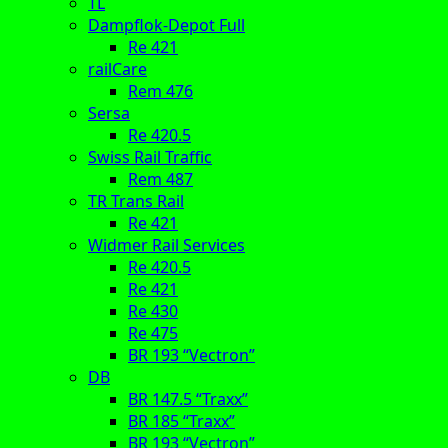
TL
Dampflok-Depot Full
Re 421
railCare
Rem 476
Sersa
Re 420.5
Swiss Rail Traffic
Rem 487
TR Trans Rail
Re 421
Widmer Rail Services
Re 420.5
Re 421
Re 430
Re 475
BR 193 “Vectron”
DB
BR 147.5 “Traxx”
BR 185 “Traxx”
BR 193 “Vectron”