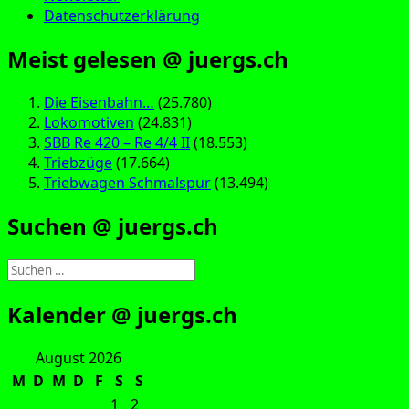
Datenschutzerklärung
Meist gelesen @ juergs.ch
Die Eisenbahn…
(25.780)
Lokomotiven
(24.831)
SBB Re 420 – Re 4/4 II
(18.553)
Triebzüge
(17.664)
Triebwagen Schmalspur
(13.494)
Suchen @ juergs.ch
Suchen
nach:
Kalender @ juergs.ch
August 2026
M
D
M
D
F
S
S
1
2