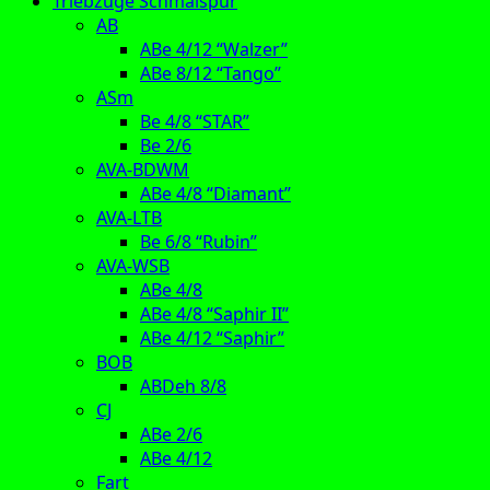
Triebzüge Schmalspur
AB
ABe 4/12 “Walzer”
ABe 8/12 “Tango”
ASm
Be 4/8 “STAR”
Be 2/6
AVA-BDWM
ABe 4/8 “Diamant”
AVA-LTB
Be 6/8 “Rubin”
AVA-WSB
ABe 4/8
ABe 4/8 “Saphir II”
ABe 4/12 “Saphir”
BOB
ABDeh 8/8
CJ
ABe 2/6
ABe 4/12
Fart