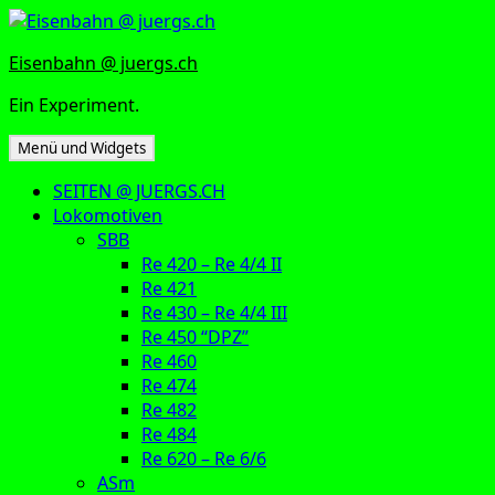
Zum
Inhalt
Eisenbahn @ juergs.ch
springen
Ein Experiment.
Menü und Widgets
SEITEN @ JUERGS.CH
Lokomotiven
SBB
Re 420 – Re 4/4 II
Re 421
Re 430 – Re 4/4 III
Re 450 “DPZ”
Re 460
Re 474
Re 482
Re 484
Re 620 – Re 6/6
ASm