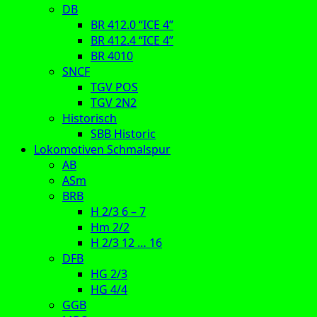
DB
BR 412.0 “ICE 4”
BR 412.4 “ICE 4”
BR 4010
SNCF
TGV POS
TGV 2N2
Historisch
SBB Historic
Lokomotiven Schmalspur
AB
ASm
BRB
H 2/3 6 – 7
Hm 2/2
H 2/3 12 … 16
DFB
HG 2/3
HG 4/4
GGB