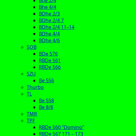
Bhe 2/4
Bhe 4/4
BDhe 2/3
BDhe 2/4 7
BDhe 2/4 11–14
BDhe 4/4
BDhe 4/6
SOB
BDe 576
RBDe 561
RBDe 566
SZU
Be 556
Thurbo
TL
Be 558
Be 8/8
TMR
TPF
RBDe 560 “Domino”
RBDe 567 171 – 173