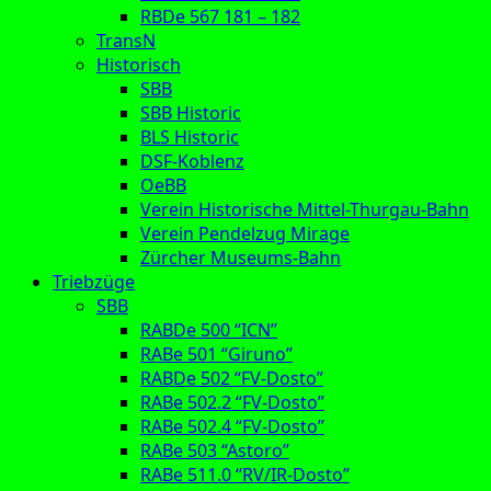
RBDe 567 181 – 182
TransN
Historisch
SBB
SBB Historic
BLS Historic
DSF-Koblenz
OeBB
Verein Historische Mittel-Thurgau-Bahn
Verein Pendelzug Mirage
Zürcher Museums-Bahn
Triebzüge
SBB
RABDe 500 “ICN”
RABe 501 “Giruno”
RABDe 502 “FV-Dosto”
RABe 502.2 “FV-Dosto”
RABe 502.4 “FV-Dosto”
RABe 503 “Astoro”
RABe 511.0 “RV/IR-Dosto”