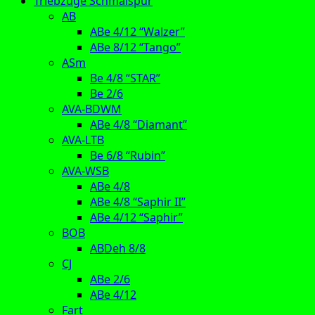
Triebzüge Schmalspur
AB
ABe 4/12 “Walzer”
ABe 8/12 “Tango”
ASm
Be 4/8 “STAR”
Be 2/6
AVA-BDWM
ABe 4/8 “Diamant”
AVA-LTB
Be 6/8 “Rubin”
AVA-WSB
ABe 4/8
ABe 4/8 “Saphir II”
ABe 4/12 “Saphir”
BOB
ABDeh 8/8
CJ
ABe 2/6
ABe 4/12
Fart