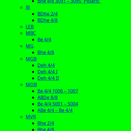
Bhe 4/6 3091 – 3095 “Polaris”
JB
BDhe 2/4
BDhe 4/8
LEB
MBC
Be 4/4
MG
Bhe 4/8
MGB
Deh 4/4
Deh 4/4 I
Deh 4/4 II
MOB
Be 4/4 1006 – 1007
ABDe 8/8
Be 4/4 5001 – 5004
ABe 4/4 – Be 4/4
MVR
Bhe 2/4
Bhe 4/8