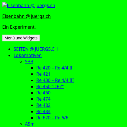
Zum
Inhalt
Eisenbahn @ juergs.ch
springen
Ein Experiment.
Menü und Widgets
SEITEN @ JUERGS.CH
Lokomotiven
SBB
Re 420 – Re 4/4 II
Re 421
Re 430 – Re 4/4 III
Re 450 “DPZ”
Re 460
Re 474
Re 482
Re 484
Re 620 – Re 6/6
ASm