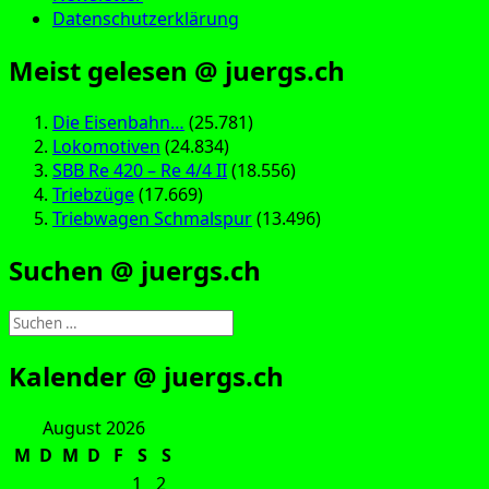
Datenschutzerklärung
Meist gelesen @ juergs.ch
Die Eisenbahn…
(25.781)
Lokomotiven
(24.834)
SBB Re 420 – Re 4/4 II
(18.556)
Triebzüge
(17.669)
Triebwagen Schmalspur
(13.496)
Suchen @ juergs.ch
Suchen
nach:
Kalender @ juergs.ch
August 2026
M
D
M
D
F
S
S
1
2