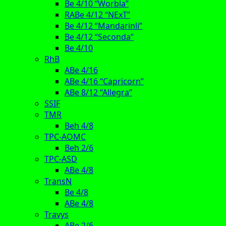
Be 4/10 “Worbla”
RABe 4/12 “NExT”
Be 4/12 “Mandarinli”
Be 4/12 “Seconda”
Be 4/10
RhB
ABe 4/16
ABe 4/16 “Capricorn”
ABe 8/12 “Allegra”
SSIF
TMR
Beh 4/8
TPC-AOMC
Beh 2/6
TPC-ASD
ABe 4/8
TransN
Be 4/8
ABe 4/8
Travys
ABe 2/6