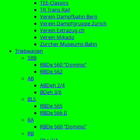
TEE-Classics
TR Trans Rail
Verein Dampfbahn Bern
Verein Dampfgruppe Zürich
Verein Extrazug.ch
Verein Mikado
Zürcher Museums-Bahn
Triebwagen
SBB
RBDe 560 “Domino”
RBDe 562
AB
ABDeh 2/4
BDeh 3/6
BLS
RBDe 565
RBDe 566 II
RA
RBDe 560 “Domino”
RB