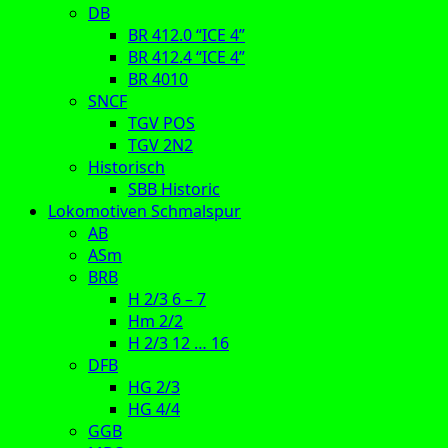
DB
BR 412.0 “ICE 4”
BR 412.4 “ICE 4”
BR 4010
SNCF
TGV POS
TGV 2N2
Historisch
SBB Historic
Lokomotiven Schmalspur
AB
ASm
BRB
H 2/3 6 – 7
Hm 2/2
H 2/3 12 … 16
DFB
HG 2/3
HG 4/4
GGB