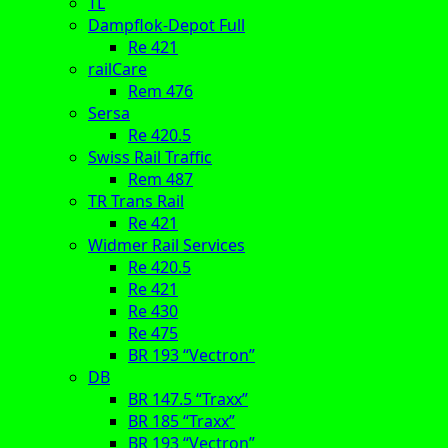
TL
Dampflok-Depot Full
Re 421
railCare
Rem 476
Sersa
Re 420.5
Swiss Rail Traffic
Rem 487
TR Trans Rail
Re 421
Widmer Rail Services
Re 420.5
Re 421
Re 430
Re 475
BR 193 “Vectron”
DB
BR 147.5 “Traxx”
BR 185 “Traxx”
BR 193 “Vectron”