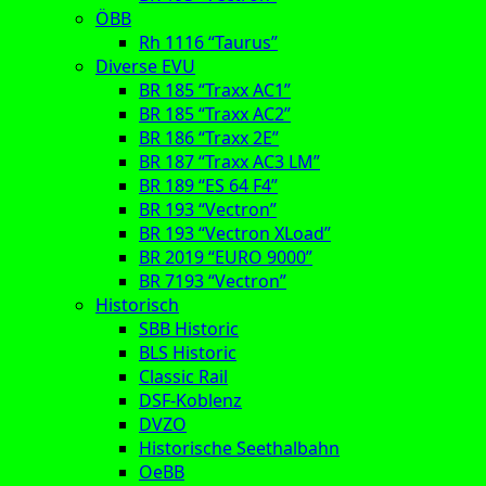
ÖBB
Rh 1116 “Taurus”
Diverse EVU
BR 185 “Traxx AC1”
BR 185 “Traxx AC2”
BR 186 “Traxx 2E”
BR 187 “Traxx AC3 LM”
BR 189 “ES 64 F4”
BR 193 “Vectron”
BR 193 “Vectron XLoad”
BR 2019 “EURO 9000”
BR 7193 “Vectron”
Historisch
SBB Historic
BLS Historic
Classic Rail
DSF-Koblenz
DVZO
Historische Seethalbahn
OeBB