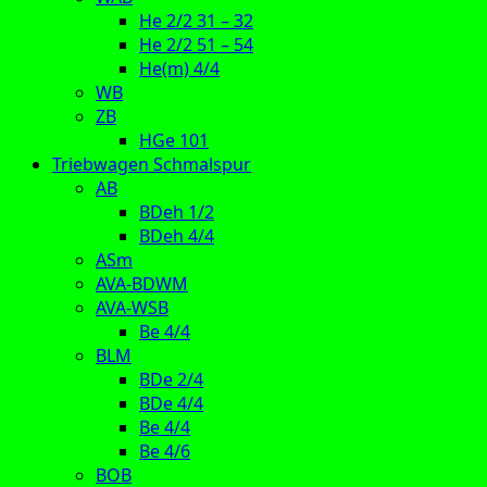
He 2/2 31 – 32
He 2/2 51 – 54
He(m) 4/4
WB
ZB
HGe 101
Triebwagen Schmalspur
AB
BDeh 1/2
BDeh 4/4
ASm
AVA-BDWM
AVA-WSB
Be 4/4
BLM
BDe 2/4
BDe 4/4
Be 4/4
Be 4/6
BOB