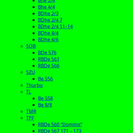
Bhe 2/4
Bhe 4/4
BDhe 2/3
BDhe 2/4 7
BDhe 2/4 11–14
BDhe 4/4
BDhe 4/6
SOB
BDe 576
RBDe 561
RBDe 566
SZU
Be 556
Thurbo
TL
Be 558
Be 8/8
TMR
TPF
RBDe 560 “Domino”
RBDe 567 171 – 173