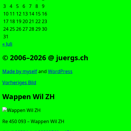
3
4
5
6
7
8
9
10
11
12
13
14
15
16
17
18
19
20
21
22
23
24
25
26
27
28
29
30
31
« Juli
© 2006–2026 @ juergs.ch
Made by mys­elf
and
Word­Press
Vorheriges Bild
Wappen Wil ZH
Re 450 093 – Wap­pen Wil ZH