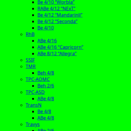
Be 4/10 “Worbla”
RABe 4/12 “NExT”
Be 4/12 “Mandarinli”
Be 4/12 “Seconda”
Be 4/10
RhB
ABe 4/16
ABe 4/16 “Capricorn”
ABe 8/12 “Allegra”
SSIF
TMR
Beh 4/8
TPC-AOMC
Beh 2/6
TPC-ASD
ABe 4/8
TransN
Be 4/8
ABe 4/8
Travys
ABe 2/6