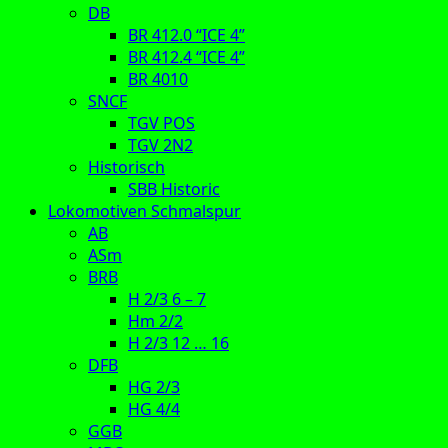
DB
BR 412.0 “ICE 4”
BR 412.4 “ICE 4”
BR 4010
SNCF
TGV POS
TGV 2N2
Historisch
SBB Historic
Lokomotiven Schmalspur
AB
ASm
BRB
H 2/3 6 – 7
Hm 2/2
H 2/3 12 … 16
DFB
HG 2/3
HG 4/4
GGB