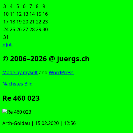
3
4
5
6
7
8
9
10
11
12
13
14
15
16
17
18
19
20
21
22
23
24
25
26
27
28
29
30
31
« Juli
© 2006–2026 @ juergs.ch
Made by mys­elf
and
Word­Press
Nächstes Bild
Re 460 023
Arth-Gold­au | 15.02.2020 | 12:56