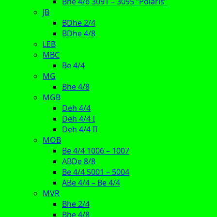
Bhe 4/6 3091 – 3095 “Polaris”
JB
BDhe 2/4
BDhe 4/8
LEB
MBC
Be 4/4
MG
Bhe 4/8
MGB
Deh 4/4
Deh 4/4 I
Deh 4/4 II
MOB
Be 4/4 1006 – 1007
ABDe 8/8
Be 4/4 5001 – 5004
ABe 4/4 – Be 4/4
MVR
Bhe 2/4
Bhe 4/8