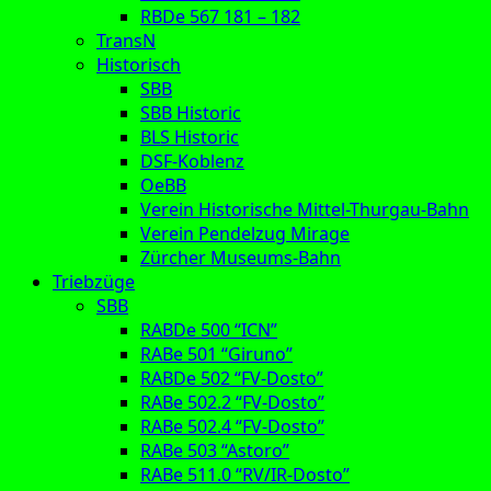
RBDe 567 181 – 182
TransN
Historisch
SBB
SBB Historic
BLS Historic
DSF-Koblenz
OeBB
Verein Historische Mittel-Thurgau-Bahn
Verein Pendelzug Mirage
Zürcher Museums-Bahn
Triebzüge
SBB
RABDe 500 “ICN”
RABe 501 “Giruno”
RABDe 502 “FV-Dosto”
RABe 502.2 “FV-Dosto”
RABe 502.4 “FV-Dosto”
RABe 503 “Astoro”
RABe 511.0 “RV/IR-Dosto”