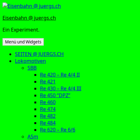
Zum
Inhalt
Eisenbahn @ juergs.ch
springen
Ein Experiment.
Menü und Widgets
SEITEN @ JUERGS.CH
Lokomotiven
SBB
Re 420 – Re 4/4 II
Re 421
Re 430 – Re 4/4 III
Re 450 “DPZ”
Re 460
Re 474
Re 482
Re 484
Re 620 – Re 6/6
ASm