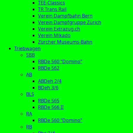
TEE-Classics
TR Trans Rail
Verein Dampfbahn Bern
Verein Dampfgruppe Zürich
Verein Extrazug.ch
Verein Mikado
Zürcher Museums-Bahn
Triebwagen
SBB
RBDe 560 “Domino”
RBDe 562
AB
ABDeh 2/4
BDeh 3/6
BLS
RBDe 565
RBDe 566 II
RA
RBDe 560 “Domino”
RB