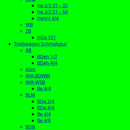
He 2/2 31 – 32
He 2/2 51 – 54
He(m) 4/4
WB
ZB
HGe 101
Triebwagen Schmalspur
AB
BDeh 1/2
BDeh 4/4
ASm
AVA-BDWM
AVA-WSB
Be 4/4
BLM
BDe 2/4
BDe 4/4
Be 4/4
Be 4/6
BOB