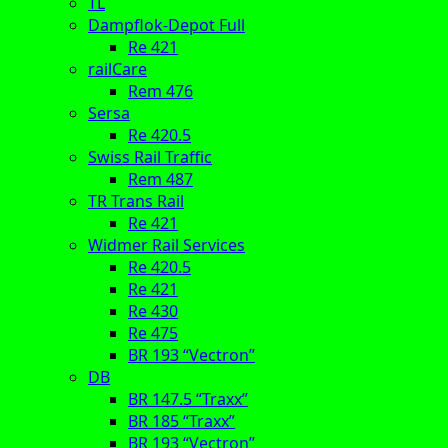
TL
Dampflok-Depot Full
Re 421
railCare
Rem 476
Sersa
Re 420.5
Swiss Rail Traffic
Rem 487
TR Trans Rail
Re 421
Widmer Rail Services
Re 420.5
Re 421
Re 430
Re 475
BR 193 “Vectron”
DB
BR 147.5 “Traxx”
BR 185 “Traxx”
BR 193 “Vectron”