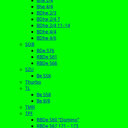
Bhe 2/4
Bhe 4/4
BDhe 2/3
BDhe 2/4 7
BDhe 2/4 11–14
BDhe 4/4
BDhe 4/6
SOB
BDe 576
RBDe 561
RBDe 566
SZU
Be 556
Thurbo
TL
Be 558
Be 8/8
TMR
TPF
RBDe 560 “Domino”
RBDe 567 171 – 173