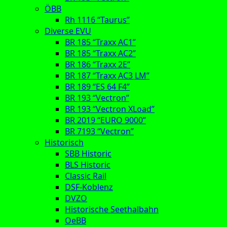
ÖBB
Rh 1116 “Taurus”
Diverse EVU
BR 185 “Traxx AC1”
BR 185 “Traxx AC2”
BR 186 “Traxx 2E”
BR 187 “Traxx AC3 LM”
BR 189 “ES 64 F4”
BR 193 “Vectron”
BR 193 “Vectron XLoad”
BR 2019 “EURO 9000”
BR 7193 “Vectron”
Historisch
SBB Historic
BLS Historic
Classic Rail
DSF-Koblenz
DVZO
Historische Seethalbahn
OeBB