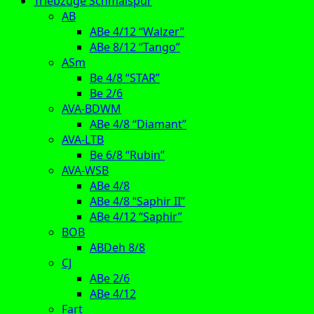
Triebzüge Schmalspur
AB
ABe 4/12 “Walzer”
ABe 8/12 “Tango”
ASm
Be 4/8 “STAR”
Be 2/6
AVA-BDWM
ABe 4/8 “Diamant”
AVA-LTB
Be 6/8 “Rubin”
AVA-WSB
ABe 4/8
ABe 4/8 “Saphir II”
ABe 4/12 “Saphir”
BOB
ABDeh 8/8
CJ
ABe 2/6
ABe 4/12
Fart