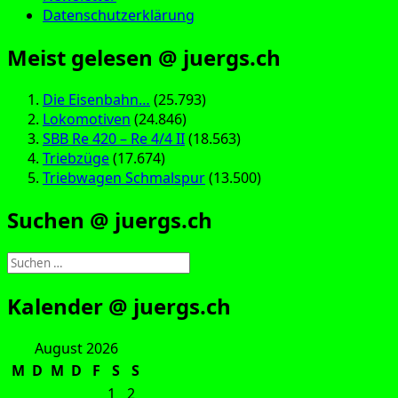
Datenschutzerklärung
Meist gelesen @ juergs.ch
Die Eisenbahn…
(25.793)
Lokomotiven
(24.846)
SBB Re 420 – Re 4/4 II
(18.563)
Triebzüge
(17.674)
Triebwagen Schmalspur
(13.500)
Suchen @ juergs.ch
Suchen
nach:
Kalender @ juergs.ch
August 2026
M
D
M
D
F
S
S
1
2