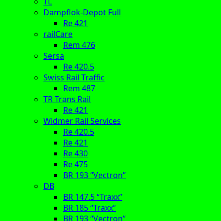
TL
Dampflok-Depot Full
Re 421
railCare
Rem 476
Sersa
Re 420.5
Swiss Rail Traffic
Rem 487
TR Trans Rail
Re 421
Widmer Rail Services
Re 420.5
Re 421
Re 430
Re 475
BR 193 “Vectron”
DB
BR 147.5 “Traxx”
BR 185 “Traxx”
BR 193 “Vectron”