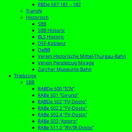
RBDe 567 181 – 182
TransN
Historisch
SBB
SBB Historic
BLS Historic
DSF-Koblenz
OeBB
Verein Historische Mittel-Thurgau-Bahn
Verein Pendelzug Mirage
Zürcher Museums-Bahn
Triebzüge
SBB
RABDe 500 “ICN”
RABe 501 “Giruno”
RABDe 502 “FV-Dosto”
RABe 502.2 “FV-Dosto”
RABe 502.4 “FV-Dosto”
RABe 503 “Astoro”
RABe 511.0 “RV/IR-Dosto”