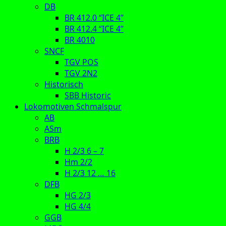
DB
BR 412.0 “ICE 4”
BR 412.4 “ICE 4”
BR 4010
SNCF
TGV POS
TGV 2N2
Historisch
SBB Historic
Lokomotiven Schmalspur
AB
ASm
BRB
H 2/3 6 – 7
Hm 2/2
H 2/3 12 … 16
DFB
HG 2/3
HG 4/4
GGB