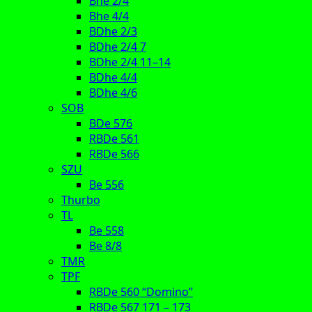
Bhe 2/4
Bhe 4/4
BDhe 2/3
BDhe 2/4 7
BDhe 2/4 11–14
BDhe 4/4
BDhe 4/6
SOB
BDe 576
RBDe 561
RBDe 566
SZU
Be 556
Thurbo
TL
Be 558
Be 8/8
TMR
TPF
RBDe 560 “Domino”
RBDe 567 171 – 173