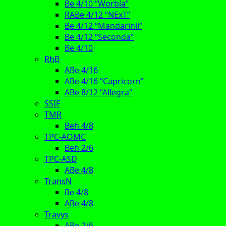
Be 4/10 “Worbla”
RABe 4/12 “NExT”
Be 4/12 “Mandarinli”
Be 4/12 “Seconda”
Be 4/10
RhB
ABe 4/16
ABe 4/16 “Capricorn”
ABe 8/12 “Allegra”
SSIF
TMR
Beh 4/8
TPC-AOMC
Beh 2/6
TPC-ASD
ABe 4/8
TransN
Be 4/8
ABe 4/8
Travys
ABe 2/6