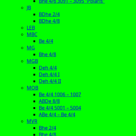
Bhe 4/6 3091 – 3095 “Polaris”
JB
BDhe 2/4
BDhe 4/8
LEB
MBC
Be 4/4
MG
Bhe 4/8
MGB
Deh 4/4
Deh 4/4 I
Deh 4/4 II
MOB
Be 4/4 1006 – 1007
ABDe 8/8
Be 4/4 5001 – 5004
ABe 4/4 – Be 4/4
MVR
Bhe 2/4
Bhe 4/8