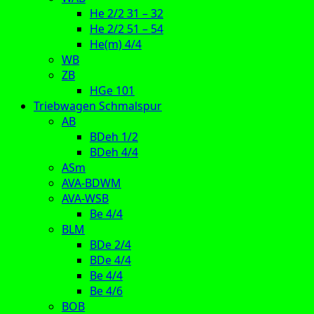
He 2/2 31 – 32
He 2/2 51 – 54
He(m) 4/4
WB
ZB
HGe 101
Triebwagen Schmalspur
AB
BDeh 1/2
BDeh 4/4
ASm
AVA-BDWM
AVA-WSB
Be 4/4
BLM
BDe 2/4
BDe 4/4
Be 4/4
Be 4/6
BOB