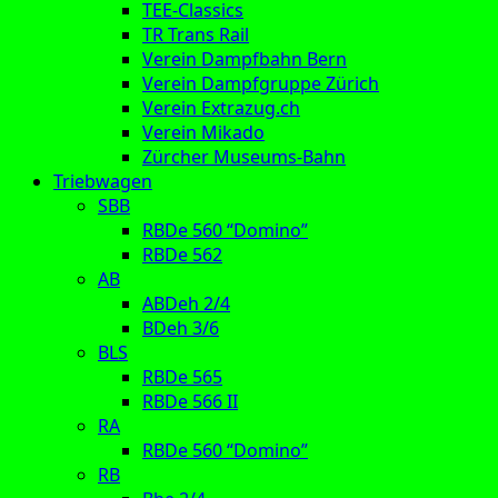
TEE-Classics
TR Trans Rail
Verein Dampfbahn Bern
Verein Dampfgruppe Zürich
Verein Extrazug.ch
Verein Mikado
Zürcher Museums-Bahn
Triebwagen
SBB
RBDe 560 “Domino”
RBDe 562
AB
ABDeh 2/4
BDeh 3/6
BLS
RBDe 565
RBDe 566 II
RA
RBDe 560 “Domino”
RB