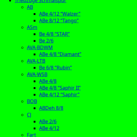
Triebzüge Schmalspur
AB
ABe 4/12 “Walzer”
ABe 8/12 “Tango”
ASm
Be 4/8 “STAR”
Be 2/6
AVA-BDWM
ABe 4/8 “Diamant”
AVA-LTB
Be 6/8 “Rubin”
AVA-WSB
ABe 4/8
ABe 4/8 “Saphir II”
ABe 4/12 “Saphir”
BOB
ABDeh 8/8
CJ
ABe 2/6
ABe 4/12
Fart