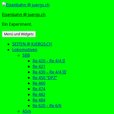
Zum
Inhalt
Eisenbahn @ juergs.ch
springen
Ein Experiment.
Menü und Widgets
SEITEN @ JUERGS.CH
Lokomotiven
SBB
Re 420 – Re 4/4 II
Re 421
Re 430 – Re 4/4 III
Re 450 “DPZ”
Re 460
Re 474
Re 482
Re 484
Re 620 – Re 6/6
ASm