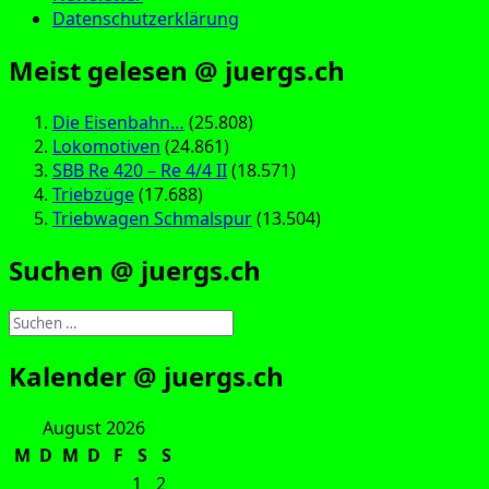
Datenschutzerklärung
Meist gelesen @ juergs.ch
Die Eisenbahn…
(25.808)
Lokomotiven
(24.861)
SBB Re 420 – Re 4/4 II
(18.571)
Triebzüge
(17.688)
Triebwagen Schmalspur
(13.504)
Suchen @ juergs.ch
Suchen
nach:
Kalender @ juergs.ch
August 2026
M
D
M
D
F
S
S
1
2