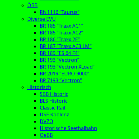
ÖBB
Rh 1116 “Taurus”
Diverse EVU
BR 185 “Traxx AC1”
BR 185 “Traxx AC2”
BR 186 “Traxx 2E”
BR 187 “Traxx AC3 LM”
BR 189 “ES 64 F4”
BR 193 “Vectron”
BR 193 “Vectron XLoad”
BR 2019 “EURO 9000”
BR 7193 “Vectron”
Historisch
SBB Historic
BLS Historic
Classic Rail
DSF-Koblenz
DVZO
Historische Seethalbahn
OeBB