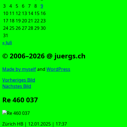
3
4
5
6
7
8
9
10
11
12
13
14
15
16
17
18
19
20
21
22
23
24
25
26
27
28
29
30
31
« Juli
© 2006–2026 @ juergs.ch
Made by mys­elf
and
Word­Press
Vorheriges Bild
Nächstes Bild
Re 460 037
Zürich HB | 12.01.2025 | 17:37