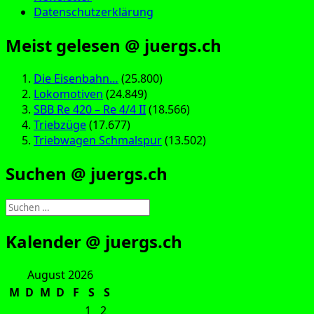
Datenschutzerklärung
Meist gelesen @ juergs.ch
Die Eisenbahn…
(25.800)
Lokomotiven
(24.849)
SBB Re 420 – Re 4/4 II
(18.566)
Triebzüge
(17.677)
Triebwagen Schmalspur
(13.502)
Suchen @ juergs.ch
Suchen
nach:
Kalender @ juergs.ch
August 2026
M
D
M
D
F
S
S
1
2