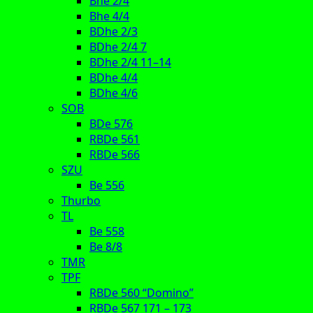
Bhe 2/4
Bhe 4/4
BDhe 2/3
BDhe 2/4 7
BDhe 2/4 11–14
BDhe 4/4
BDhe 4/6
SOB
BDe 576
RBDe 561
RBDe 566
SZU
Be 556
Thurbo
TL
Be 558
Be 8/8
TMR
TPF
RBDe 560 “Domino”
RBDe 567 171 – 173