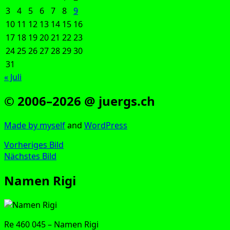
3
4
5
6
7
8
9
10
11
12
13
14
15
16
17
18
19
20
21
22
23
24
25
26
27
28
29
30
31
« Juli
© 2006–2026 @ juergs.ch
Made by mys­elf
and
Word­Press
Vorheriges Bild
Nächstes Bild
Namen Rigi
Re 460 045 – Namen Rigi