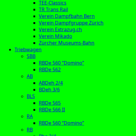
TEE-Classics
TR Trans Rail
Verein Dampfbahn Bern
Verein Dampfgruppe Zürich
Verein Extrazug.ch
Verein Mikado
Zürcher Museums-Bahn
Triebwagen
SBB
RBDe 560 “Domino”
RBDe 562
AB
ABDeh 2/4
BDeh 3/6
BLS
RBDe 565
RBDe 566 II
RA
RBDe 560 “Domino”
RB