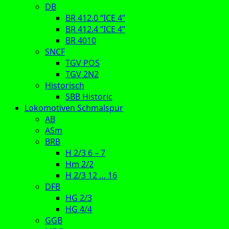
DB
BR 412.0 “ICE 4”
BR 412.4 “ICE 4”
BR 4010
SNCF
TGV POS
TGV 2N2
Historisch
SBB Historic
Lokomotiven Schmalspur
AB
ASm
BRB
H 2/3 6 – 7
Hm 2/2
H 2/3 12 … 16
DFB
HG 2/3
HG 4/4
GGB