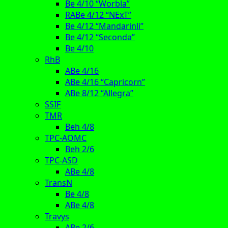
Be 4/10 “Worbla”
RABe 4/12 “NExT”
Be 4/12 “Mandarinli”
Be 4/12 “Seconda”
Be 4/10
RhB
ABe 4/16
ABe 4/16 “Capricorn”
ABe 8/12 “Allegra”
SSIF
TMR
Beh 4/8
TPC-AOMC
Beh 2/6
TPC-ASD
ABe 4/8
TransN
Be 4/8
ABe 4/8
Travys
ABe 2/6