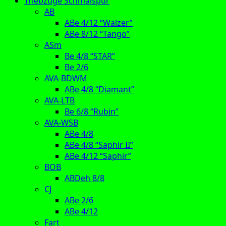
Triebzüge Schmalspur
AB
ABe 4/12 “Walzer”
ABe 8/12 “Tango”
ASm
Be 4/8 “STAR”
Be 2/6
AVA-BDWM
ABe 4/8 “Diamant”
AVA-LTB
Be 6/8 “Rubin”
AVA-WSB
ABe 4/8
ABe 4/8 “Saphir II”
ABe 4/12 “Saphir”
BOB
ABDeh 8/8
CJ
ABe 2/6
ABe 4/12
Fart