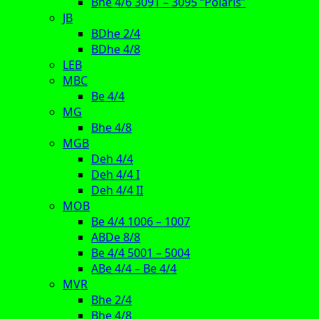
Bhe 4/6 3091 – 3095 “Polaris”
JB
BDhe 2/4
BDhe 4/8
LEB
MBC
Be 4/4
MG
Bhe 4/8
MGB
Deh 4/4
Deh 4/4 I
Deh 4/4 II
MOB
Be 4/4 1006 – 1007
ABDe 8/8
Be 4/4 5001 – 5004
ABe 4/4 – Be 4/4
MVR
Bhe 2/4
Bhe 4/8