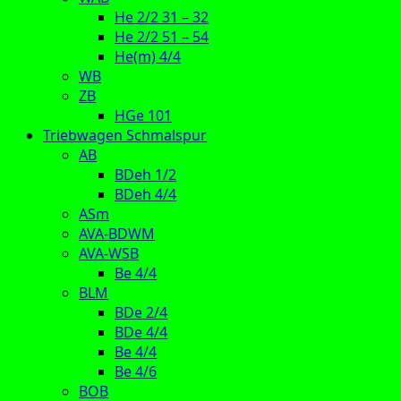
He 2/2 31 – 32
He 2/2 51 – 54
He(m) 4/4
WB
ZB
HGe 101
Triebwagen Schmalspur
AB
BDeh 1/2
BDeh 4/4
ASm
AVA-BDWM
AVA-WSB
Be 4/4
BLM
BDe 2/4
BDe 4/4
Be 4/4
Be 4/6
BOB