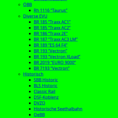
ÖBB
Rh 1116 “Taurus”
Diverse EVU
BR 185 “Traxx AC1”
BR 185 “Traxx AC2”
BR 186 “Traxx 2E”
BR 187 “Traxx AC3 LM”
BR 189 “ES 64 F4”
BR 193 “Vectron”
BR 193 “Vectron XLoad”
BR 2019 “EURO 9000”
BR 7193 “Vectron”
Historisch
SBB Historic
BLS Historic
Classic Rail
DSF-Koblenz
DVZO
Historische Seethalbahn
OeBB