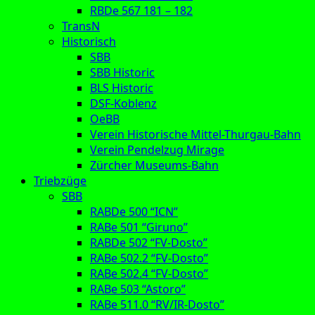
RBDe 567 181 – 182
TransN
Historisch
SBB
SBB Historic
BLS Historic
DSF-Koblenz
OeBB
Verein Historische Mittel-Thurgau-Bahn
Verein Pendelzug Mirage
Zürcher Museums-Bahn
Triebzüge
SBB
RABDe 500 “ICN”
RABe 501 “Giruno”
RABDe 502 “FV-Dosto”
RABe 502.2 “FV-Dosto”
RABe 502.4 “FV-Dosto”
RABe 503 “Astoro”
RABe 511.0 “RV/IR-Dosto”