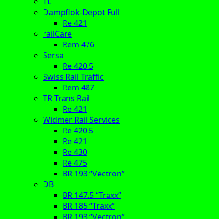
TL
Dampflok-Depot Full
Re 421
railCare
Rem 476
Sersa
Re 420.5
Swiss Rail Traffic
Rem 487
TR Trans Rail
Re 421
Widmer Rail Services
Re 420.5
Re 421
Re 430
Re 475
BR 193 “Vectron”
DB
BR 147.5 “Traxx”
BR 185 “Traxx”
BR 193 “Vectron”