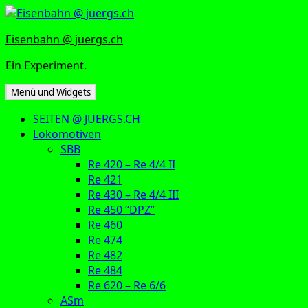
Zum
Inhalt
Eisenbahn @ juergs.ch
springen
Ein Experiment.
Menü und Widgets
SEITEN @ JUERGS.CH
Lokomotiven
SBB
Re 420 – Re 4/4 II
Re 421
Re 430 – Re 4/4 III
Re 450 “DPZ”
Re 460
Re 474
Re 482
Re 484
Re 620 – Re 6/6
ASm