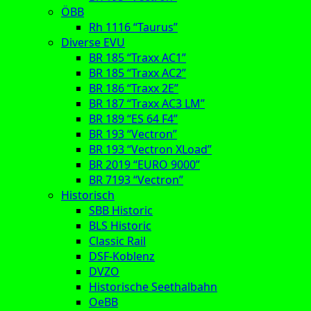
ÖBB
Rh 1116 “Taurus”
Diverse EVU
BR 185 “Traxx AC1”
BR 185 “Traxx AC2”
BR 186 “Traxx 2E”
BR 187 “Traxx AC3 LM”
BR 189 “ES 64 F4”
BR 193 “Vectron”
BR 193 “Vectron XLoad”
BR 2019 “EURO 9000”
BR 7193 “Vectron”
Historisch
SBB Historic
BLS Historic
Classic Rail
DSF-Koblenz
DVZO
Historische Seethalbahn
OeBB