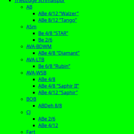
Triebzüge Schmalspur
AB
ABe 4/12 “Walzer”
ABe 8/12 “Tango”
ASm
Be 4/8 “STAR”
Be 2/6
AVA-BDWM
ABe 4/8 “Diamant”
AVA-LTB
Be 6/8 “Rubin”
AVA-WSB
ABe 4/8
ABe 4/8 “Saphir II”
ABe 4/12 “Saphir”
BOB
ABDeh 8/8
CJ
ABe 2/6
ABe 4/12
Fart