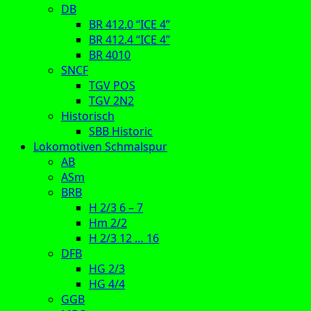
DB
BR 412.0 “ICE 4”
BR 412.4 “ICE 4”
BR 4010
SNCF
TGV POS
TGV 2N2
Historisch
SBB Historic
Lokomotiven Schmalspur
AB
ASm
BRB
H 2/3 6 – 7
Hm 2/2
H 2/3 12 … 16
DFB
HG 2/3
HG 4/4
GGB