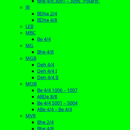
Bhe 4/6 3091 – 3095 “Polaris”
JB
BDhe 2/4
BDhe 4/8
LEB
MBC
Be 4/4
MG
Bhe 4/8
MGB
Deh 4/4
Deh 4/4 I
Deh 4/4 II
MOB
Be 4/4 1006 – 1007
ABDe 8/8
Be 4/4 5001 – 5004
ABe 4/4 – Be 4/4
MVR
Bhe 2/4
Bhe 4/8