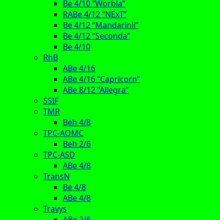
Be 4/10 “Worbla”
RABe 4/12 “NExT”
Be 4/12 “Mandarinli”
Be 4/12 “Seconda”
Be 4/10
RhB
ABe 4/16
ABe 4/16 “Capricorn”
ABe 8/12 “Allegra”
SSIF
TMR
Beh 4/8
TPC-AOMC
Beh 2/6
TPC-ASD
ABe 4/8
TransN
Be 4/8
ABe 4/8
Travys
ABe 2/6