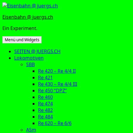
Zum
Inhalt
Eisenbahn @ juergs.ch
springen
Ein Experiment.
Menü und Widgets
SEITEN @ JUERGS.CH
Lokomotiven
SBB
Re 420 – Re 4/4 II
Re 421
Re 430 – Re 4/4 III
Re 450 “DPZ”
Re 460
Re 474
Re 482
Re 484
Re 620 – Re 6/6
ASm