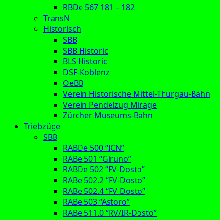
RBDe 567 181 – 182
TransN
Historisch
SBB
SBB Historic
BLS Historic
DSF-Koblenz
OeBB
Verein Historische Mittel-Thurgau-Bahn
Verein Pendelzug Mirage
Zürcher Museums-Bahn
Triebzüge
SBB
RABDe 500 “ICN”
RABe 501 “Giruno”
RABDe 502 “FV-Dosto”
RABe 502.2 “FV-Dosto”
RABe 502.4 “FV-Dosto”
RABe 503 “Astoro”
RABe 511.0 “RV/IR-Dosto”