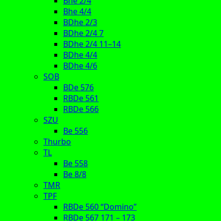
Bhe 2/4
Bhe 4/4
BDhe 2/3
BDhe 2/4 7
BDhe 2/4 11–14
BDhe 4/4
BDhe 4/6
SOB
BDe 576
RBDe 561
RBDe 566
SZU
Be 556
Thurbo
TL
Be 558
Be 8/8
TMR
TPF
RBDe 560 “Domino”
RBDe 567 171 – 173