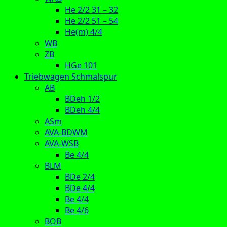
He 2/2 31 – 32
He 2/2 51 – 54
He(m) 4/4
WB
ZB
HGe 101
Triebwagen Schmalspur
AB
BDeh 1/2
BDeh 4/4
ASm
AVA-BDWM
AVA-WSB
Be 4/4
BLM
BDe 2/4
BDe 4/4
Be 4/4
Be 4/6
BOB