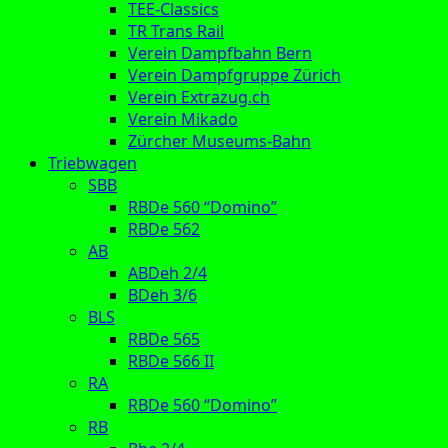
TEE-Classics
TR Trans Rail
Verein Dampfbahn Bern
Verein Dampfgruppe Zürich
Verein Extrazug.ch
Verein Mikado
Zürcher Museums-Bahn
Triebwagen
SBB
RBDe 560 “Domino”
RBDe 562
AB
ABDeh 2/4
BDeh 3/6
BLS
RBDe 565
RBDe 566 II
RA
RBDe 560 “Domino”
RB