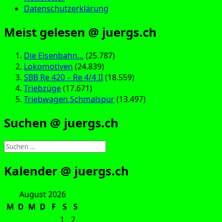
Datenschutzerklärung
Meist gelesen @ juergs.ch
Die Eisenbahn…
(25.787)
Lokomotiven
(24.839)
SBB Re 420 – Re 4/4 II
(18.559)
Triebzüge
(17.671)
Triebwagen Schmalspur
(13.497)
Suchen @ juergs.ch
Suchen
nach:
Kalender @ juergs.ch
August 2026
M
D
M
D
F
S
S
1
2