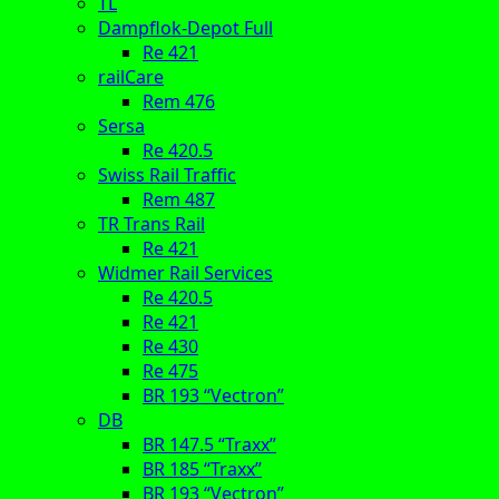
TL
Dampflok-Depot Full
Re 421
railCare
Rem 476
Sersa
Re 420.5
Swiss Rail Traffic
Rem 487
TR Trans Rail
Re 421
Widmer Rail Services
Re 420.5
Re 421
Re 430
Re 475
BR 193 “Vectron”
DB
BR 147.5 “Traxx”
BR 185 “Traxx”
BR 193 “Vectron”