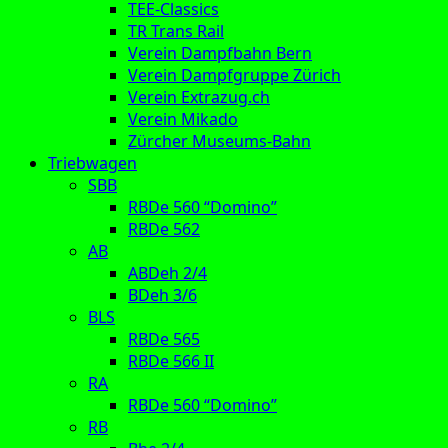
TEE-Classics
TR Trans Rail
Verein Dampfbahn Bern
Verein Dampfgruppe Zürich
Verein Extrazug.ch
Verein Mikado
Zürcher Museums-Bahn
Triebwagen
SBB
RBDe 560 “Domino”
RBDe 562
AB
ABDeh 2/4
BDeh 3/6
BLS
RBDe 565
RBDe 566 II
RA
RBDe 560 “Domino”
RB