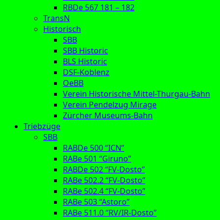
RBDe 567 181 – 182
TransN
Historisch
SBB
SBB Historic
BLS Historic
DSF-Koblenz
OeBB
Verein Historische Mittel-Thurgau-Bahn
Verein Pendelzug Mirage
Zürcher Museums-Bahn
Triebzüge
SBB
RABDe 500 “ICN”
RABe 501 “Giruno”
RABDe 502 “FV-Dosto”
RABe 502.2 “FV-Dosto”
RABe 502.4 “FV-Dosto”
RABe 503 “Astoro”
RABe 511.0 “RV/IR-Dosto”