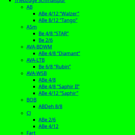
Triebzüge Schmalspur
AB
ABe 4/12 “Walzer”
ABe 8/12 “Tango”
ASm
Be 4/8 “STAR”
Be 2/6
AVA-BDWM
ABe 4/8 “Diamant”
AVA-LTB
Be 6/8 “Rubin”
AVA-WSB
ABe 4/8
ABe 4/8 “Saphir II”
ABe 4/12 “Saphir”
BOB
ABDeh 8/8
CJ
ABe 2/6
ABe 4/12
Fart