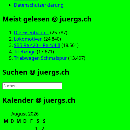
Datenschutzerklärung
Meist gelesen @ juergs.ch
Die Eisenbahn…
(25.787)
Lokomotiven
(24.840)
SBB Re 420 – Re 4/4 II
(18.561)
Triebzüge
(17.671)
Triebwagen Schmalspur
(13.497)
Suchen @ juergs.ch
Suchen
nach:
Kalender @ juergs.ch
August 2026
M
D
M
D
F
S
S
1
2