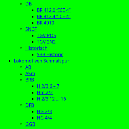
DB
BR 412.0 “ICE 4”
BR 412.4 “ICE 4”
BR 4010
SNCF
TGV POS
TGV 2N2
Historisch
SBB Historic
Lokomotiven Schmalspur
AB
ASm
BRB
H 2/3 6 – 7
Hm 2/2
H 2/3 12 … 16
DFB
HG 2/3
HG 4/4
GGB