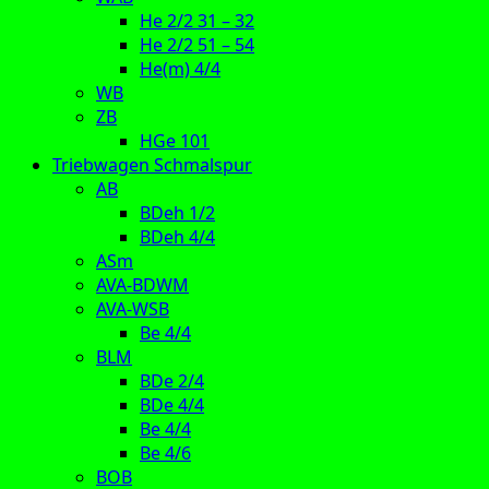
He 2/2 31 – 32
He 2/2 51 – 54
He(m) 4/4
WB
ZB
HGe 101
Triebwagen Schmalspur
AB
BDeh 1/2
BDeh 4/4
ASm
AVA-BDWM
AVA-WSB
Be 4/4
BLM
BDe 2/4
BDe 4/4
Be 4/4
Be 4/6
BOB