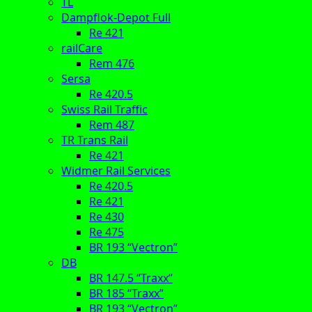
TL
Dampflok-Depot Full
Re 421
railCare
Rem 476
Sersa
Re 420.5
Swiss Rail Traffic
Rem 487
TR Trans Rail
Re 421
Widmer Rail Services
Re 420.5
Re 421
Re 430
Re 475
BR 193 “Vectron”
DB
BR 147.5 “Traxx”
BR 185 “Traxx”
BR 193 “Vectron”