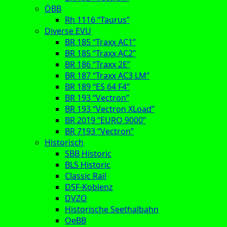
ÖBB
Rh 1116 “Taurus”
Diverse EVU
BR 185 “Traxx AC1”
BR 185 “Traxx AC2”
BR 186 “Traxx 2E”
BR 187 “Traxx AC3 LM”
BR 189 “ES 64 F4”
BR 193 “Vectron”
BR 193 “Vectron XLoad”
BR 2019 “EURO 9000”
BR 7193 “Vectron”
Historisch
SBB Historic
BLS Historic
Classic Rail
DSF-Koblenz
DVZO
Historische Seethalbahn
OeBB