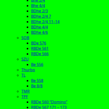
Bhe 2/4
Bhe 4/4
BDhe 2/3
BDhe 2/4 7
BDhe 2/4 11–14
BDhe 4/4
BDhe 4/6
SOB
BDe 576
RBDe 561
RBDe 566
SZU
Be 556
Thurbo
TL
Be 558
Be 8/8
TMR
TPF
RBDe 560 “Domino”
RBDe 567 171 – 173