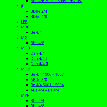
Bhe 4/6 3091 – 3095 “Polaris”
JB
BDhe 2/4
BDhe 4/8
LEB
MBC
Be 4/4
MG
Bhe 4/8
MGB
Deh 4/4
Deh 4/4 I
Deh 4/4 II
MOB
Be 4/4 1006 – 1007
ABDe 8/8
Be 4/4 5001 – 5004
ABe 4/4 – Be 4/4
MVR
Bhe 2/4
Bhe 4/8