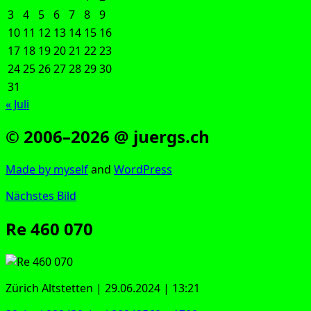
3
4
5
6
7
8
9
10
11
12
13
14
15
16
17
18
19
20
21
22
23
24
25
26
27
28
29
30
31
« Juli
© 2006–2026 @ juergs.ch
Made by mys­elf
and
Word­Press
Nächstes Bild
Re 460 070
Zürich Alt­stet­ten | 29.06.2024 | 13:21