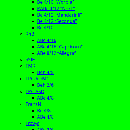
Be 4/10 “Worbla”
RABe 4/12 “NExT”
Be 4/12 “Mandarinli”
Be 4/12 “Seconda”
Be 4/10
RhB
ABe 4/16
ABe 4/16 “Capricorn”
ABe 8/12 “Allegra”
SSIF
TMR
Beh 4/8
TPC-AOMC
Beh 2/6
TPC-ASD
ABe 4/8
TransN
Be 4/8
ABe 4/8
Travys
ABe 2/6