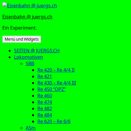
Zum
Inhalt
Eisenbahn @ juergs.ch
springen
Ein Experiment.
Menü und Widgets
SEITEN @ JUERGS.CH
Lokomotiven
SBB
Re 420 – Re 4/4 II
Re 421
Re 430 – Re 4/4 III
Re 450 “DPZ”
Re 460
Re 474
Re 482
Re 484
Re 620 – Re 6/6
ASm