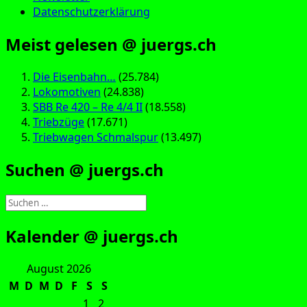
Datenschutzerklärung
Meist gelesen @ juergs.ch
Die Eisenbahn…
(25.784)
Lokomotiven
(24.838)
SBB Re 420 – Re 4/4 II
(18.558)
Triebzüge
(17.671)
Triebwagen Schmalspur
(13.497)
Suchen @ juergs.ch
Suchen
nach:
Kalender @ juergs.ch
August 2026
M
D
M
D
F
S
S
1
2