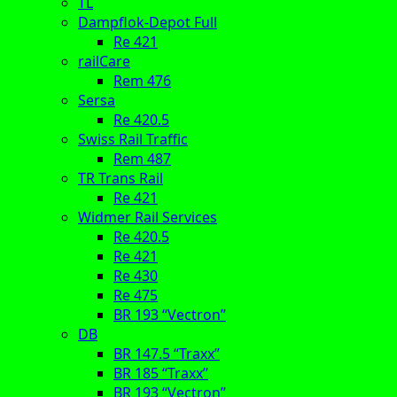
TL
Dampflok-Depot Full
Re 421
railCare
Rem 476
Sersa
Re 420.5
Swiss Rail Traffic
Rem 487
TR Trans Rail
Re 421
Widmer Rail Services
Re 420.5
Re 421
Re 430
Re 475
BR 193 “Vectron”
DB
BR 147.5 “Traxx”
BR 185 “Traxx”
BR 193 “Vectron”