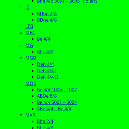
Bhe 4/6 3091 – 3095 “Polaris”
JB
BDhe 2/4
BDhe 4/8
LEB
MBC
Be 4/4
MG
Bhe 4/8
MGB
Deh 4/4
Deh 4/4 I
Deh 4/4 II
MOB
Be 4/4 1006 – 1007
ABDe 8/8
Be 4/4 5001 – 5004
ABe 4/4 – Be 4/4
MVR
Bhe 2/4
Bhe 4/8