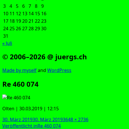
3
4
5
6
7
8
9
10
11
12
13
14
15
16
17
18
19
20
21
22
23
24
25
26
27
28
29
30
31
« Juli
© 2006–2026 @ juergs.ch
Made by mys­elf
and
Word­Press
Re 460 074
Olten | 30.03.2019 | 12:15
Veröffentlicht
Originalgröße
30. März 2019
30. März 2019
3648 × 2736
am
Beitragsnavigation
Veröffentlicht in
Re 460 074