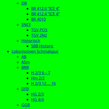
DB
BR 412.0 “ICE 4”
BR 412.4 “ICE 4”
BR 4010
SNCF
TGV POS
TGV 2N2
Historisch
SBB Historic
Lokomotiven Schmalspur
AB
ASm
BRB
H 2/3 6 – 7
Hm 2/2
H 2/3 12 … 16
DFB
HG 2/3
HG 4/4
GGB