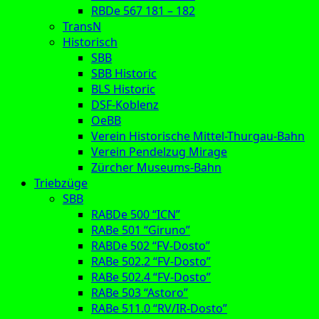
RBDe 567 181 – 182
TransN
Historisch
SBB
SBB Historic
BLS Historic
DSF-Koblenz
OeBB
Verein Historische Mittel-Thurgau-Bahn
Verein Pendelzug Mirage
Zürcher Museums-Bahn
Triebzüge
SBB
RABDe 500 “ICN”
RABe 501 “Giruno”
RABDe 502 “FV-Dosto”
RABe 502.2 “FV-Dosto”
RABe 502.4 “FV-Dosto”
RABe 503 “Astoro”
RABe 511.0 “RV/IR-Dosto”