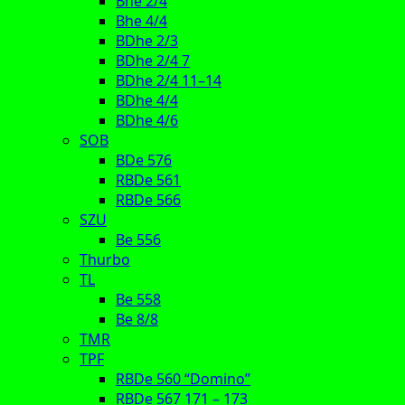
Bhe 2/4
Bhe 4/4
BDhe 2/3
BDhe 2/4 7
BDhe 2/4 11–14
BDhe 4/4
BDhe 4/6
SOB
BDe 576
RBDe 561
RBDe 566
SZU
Be 556
Thurbo
TL
Be 558
Be 8/8
TMR
TPF
RBDe 560 “Domino”
RBDe 567 171 – 173