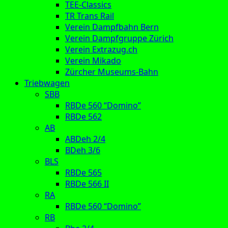
TEE-Classics
TR Trans Rail
Verein Dampfbahn Bern
Verein Dampfgruppe Zürich
Verein Extrazug.ch
Verein Mikado
Zürcher Museums-Bahn
Triebwagen
SBB
RBDe 560 “Domino”
RBDe 562
AB
ABDeh 2/4
BDeh 3/6
BLS
RBDe 565
RBDe 566 II
RA
RBDe 560 “Domino”
RB