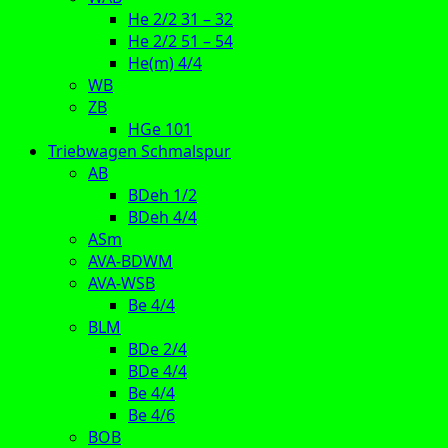
He 2/2 31 – 32
He 2/2 51 – 54
He(m) 4/4
WB
ZB
HGe 101
Triebwagen Schmalspur
AB
BDeh 1/2
BDeh 4/4
ASm
AVA-BDWM
AVA-WSB
Be 4/4
BLM
BDe 2/4
BDe 4/4
Be 4/4
Be 4/6
BOB