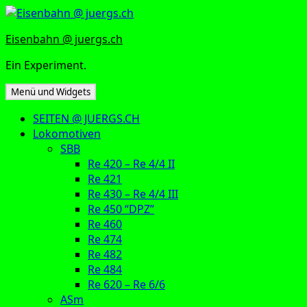
Zum
Inhalt
Eisenbahn @ juergs.ch
springen
Ein Experiment.
Menü und Widgets
SEITEN @ JUERGS.CH
Lokomotiven
SBB
Re 420 – Re 4/4 II
Re 421
Re 430 – Re 4/4 III
Re 450 “DPZ”
Re 460
Re 474
Re 482
Re 484
Re 620 – Re 6/6
ASm