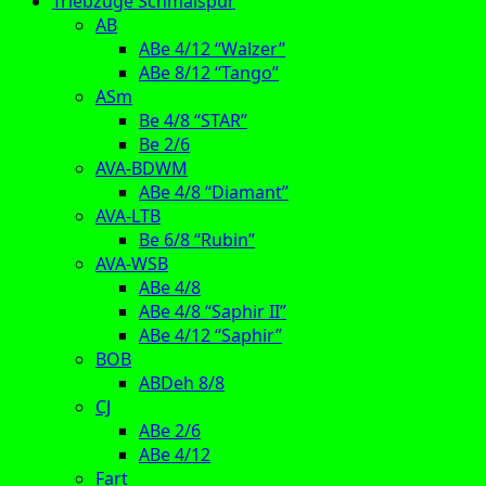
Triebzüge Schmalspur
AB
ABe 4/12 “Walzer”
ABe 8/12 “Tango”
ASm
Be 4/8 “STAR”
Be 2/6
AVA-BDWM
ABe 4/8 “Diamant”
AVA-LTB
Be 6/8 “Rubin”
AVA-WSB
ABe 4/8
ABe 4/8 “Saphir II”
ABe 4/12 “Saphir”
BOB
ABDeh 8/8
CJ
ABe 2/6
ABe 4/12
Fart