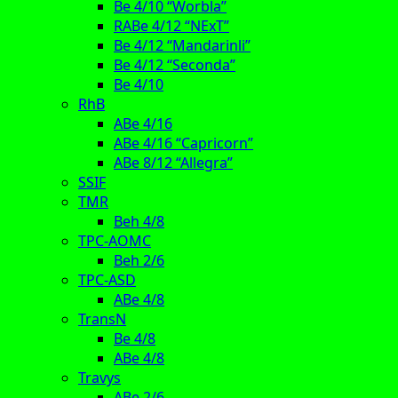
Be 4/10 “Worbla”
RABe 4/12 “NExT”
Be 4/12 “Mandarinli”
Be 4/12 “Seconda”
Be 4/10
RhB
ABe 4/16
ABe 4/16 “Capricorn”
ABe 8/12 “Allegra”
SSIF
TMR
Beh 4/8
TPC-AOMC
Beh 2/6
TPC-ASD
ABe 4/8
TransN
Be 4/8
ABe 4/8
Travys
ABe 2/6