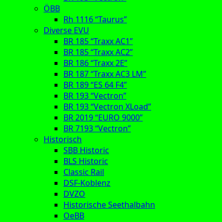
ÖBB
Rh 1116 “Taurus”
Diverse EVU
BR 185 “Traxx AC1”
BR 185 “Traxx AC2”
BR 186 “Traxx 2E”
BR 187 “Traxx AC3 LM”
BR 189 “ES 64 F4”
BR 193 “Vectron”
BR 193 “Vectron XLoad”
BR 2019 “EURO 9000”
BR 7193 “Vectron”
Historisch
SBB Historic
BLS Historic
Classic Rail
DSF-Koblenz
DVZO
Historische Seethalbahn
OeBB