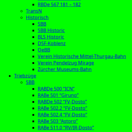
RBDe 567 181 – 182
TransN
Historisch
SBB
SBB Historic
BLS Historic
DSF-Koblenz
OeBB
Verein Historische Mittel-Thurgau-Bahn
Verein Pendelzug Mirage
Zürcher Museums-Bahn
Triebzüge
SBB
RABDe 500 “ICN”
RABe 501 “Giruno”
RABDe 502 “FV-Dosto”
RABe 502.2 “FV-Dosto”
RABe 502.4 “FV-Dosto”
RABe 503 “Astoro”
RABe 511.0 “RV/IR-Dosto”