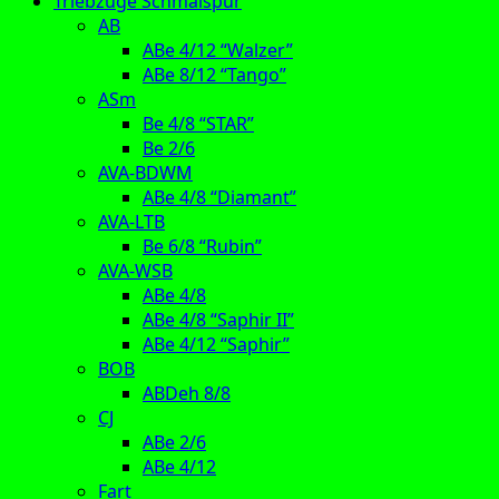
Triebzüge Schmalspur
AB
ABe 4/12 “Walzer”
ABe 8/12 “Tango”
ASm
Be 4/8 “STAR”
Be 2/6
AVA-BDWM
ABe 4/8 “Diamant”
AVA-LTB
Be 6/8 “Rubin”
AVA-WSB
ABe 4/8
ABe 4/8 “Saphir II”
ABe 4/12 “Saphir”
BOB
ABDeh 8/8
CJ
ABe 2/6
ABe 4/12
Fart