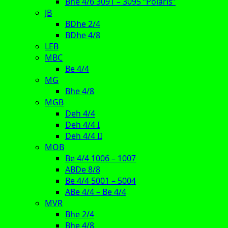
Bhe 4/6 3091 – 3095 “Polaris”
JB
BDhe 2/4
BDhe 4/8
LEB
MBC
Be 4/4
MG
Bhe 4/8
MGB
Deh 4/4
Deh 4/4 I
Deh 4/4 II
MOB
Be 4/4 1006 – 1007
ABDe 8/8
Be 4/4 5001 – 5004
ABe 4/4 – Be 4/4
MVR
Bhe 2/4
Bhe 4/8