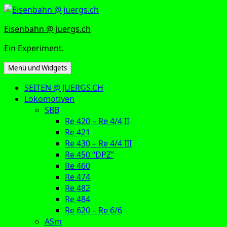
Zum
Inhalt
Eisenbahn @ juergs.ch
springen
Ein Experiment.
Menü und Widgets
SEITEN @ JUERGS.CH
Lokomotiven
SBB
Re 420 – Re 4/4 II
Re 421
Re 430 – Re 4/4 III
Re 450 “DPZ”
Re 460
Re 474
Re 482
Re 484
Re 620 – Re 6/6
ASm