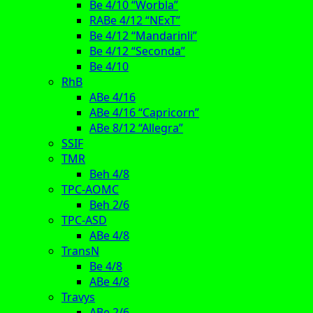
Be 4/10 “Worbla”
RABe 4/12 “NExT”
Be 4/12 “Mandarinli”
Be 4/12 “Seconda”
Be 4/10
RhB
ABe 4/16
ABe 4/16 “Capricorn”
ABe 8/12 “Allegra”
SSIF
TMR
Beh 4/8
TPC-AOMC
Beh 2/6
TPC-ASD
ABe 4/8
TransN
Be 4/8
ABe 4/8
Travys
ABe 2/6