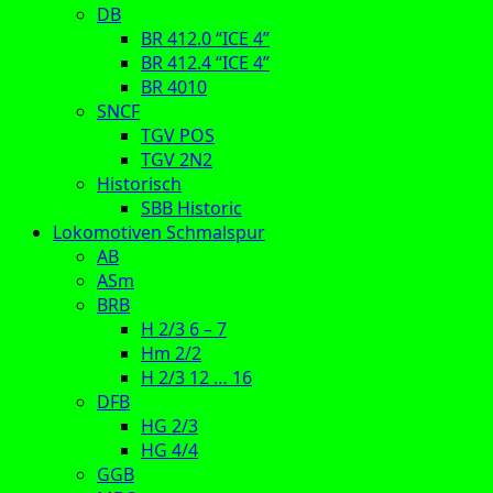
DB
BR 412.0 “ICE 4”
BR 412.4 “ICE 4”
BR 4010
SNCF
TGV POS
TGV 2N2
Historisch
SBB Historic
Lokomotiven Schmalspur
AB
ASm
BRB
H 2/3 6 – 7
Hm 2/2
H 2/3 12 … 16
DFB
HG 2/3
HG 4/4
GGB