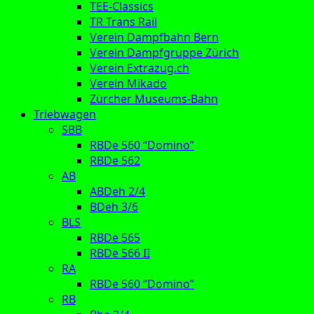
TEE-Classics
TR Trans Rail
Verein Dampfbahn Bern
Verein Dampfgruppe Zürich
Verein Extrazug.ch
Verein Mikado
Zürcher Museums-Bahn
Triebwagen
SBB
RBDe 560 “Domino”
RBDe 562
AB
ABDeh 2/4
BDeh 3/6
BLS
RBDe 565
RBDe 566 II
RA
RBDe 560 “Domino”
RB