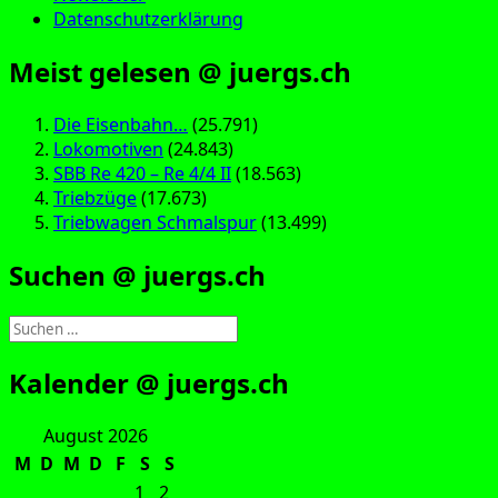
Datenschutzerklärung
Meist gelesen @ juergs.ch
Die Eisenbahn…
(25.791)
Lokomotiven
(24.843)
SBB Re 420 – Re 4/4 II
(18.563)
Triebzüge
(17.673)
Triebwagen Schmalspur
(13.499)
Suchen @ juergs.ch
Suchen
nach:
Kalender @ juergs.ch
August 2026
M
D
M
D
F
S
S
1
2