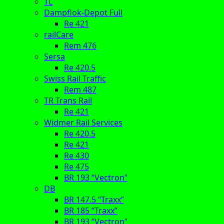
TL
Dampflok-Depot Full
Re 421
railCare
Rem 476
Sersa
Re 420.5
Swiss Rail Traffic
Rem 487
TR Trans Rail
Re 421
Widmer Rail Services
Re 420.5
Re 421
Re 430
Re 475
BR 193 “Vectron”
DB
BR 147.5 “Traxx”
BR 185 “Traxx”
BR 193 “Vectron”