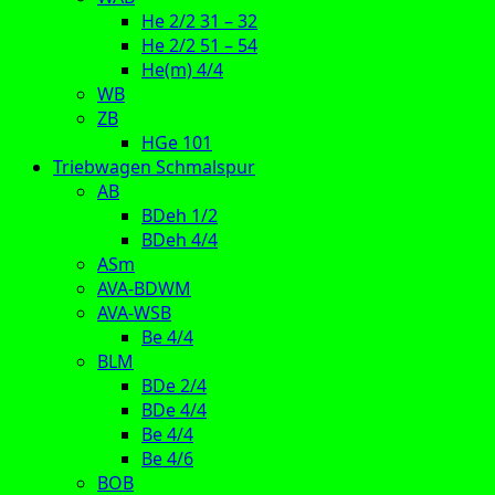
He 2/2 31 – 32
He 2/2 51 – 54
He(m) 4/4
WB
ZB
HGe 101
Triebwagen Schmalspur
AB
BDeh 1/2
BDeh 4/4
ASm
AVA-BDWM
AVA-WSB
Be 4/4
BLM
BDe 2/4
BDe 4/4
Be 4/4
Be 4/6
BOB