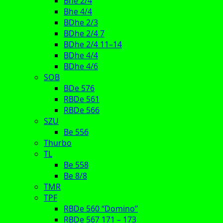
Bhe 2/4
Bhe 4/4
BDhe 2/3
BDhe 2/4 7
BDhe 2/4 11–14
BDhe 4/4
BDhe 4/6
SOB
BDe 576
RBDe 561
RBDe 566
SZU
Be 556
Thurbo
TL
Be 558
Be 8/8
TMR
TPF
RBDe 560 “Domino”
RBDe 567 171 – 173