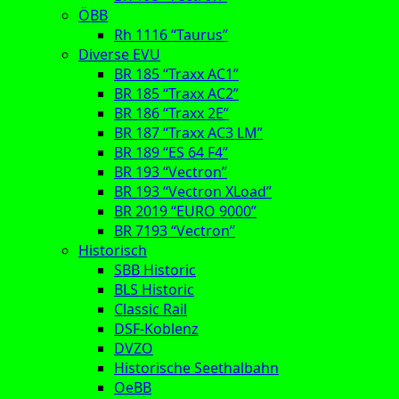
ÖBB
Rh 1116 “Taurus”
Diverse EVU
BR 185 “Traxx AC1”
BR 185 “Traxx AC2”
BR 186 “Traxx 2E”
BR 187 “Traxx AC3 LM”
BR 189 “ES 64 F4”
BR 193 “Vectron”
BR 193 “Vectron XLoad”
BR 2019 “EURO 9000”
BR 7193 “Vectron”
Historisch
SBB Historic
BLS Historic
Classic Rail
DSF-Koblenz
DVZO
Historische Seethalbahn
OeBB