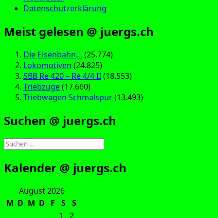
Datenschutzerklärung
Meist gelesen @ juergs.ch
Die Eisenbahn…
(25.774)
Lokomotiven
(24.825)
SBB Re 420 – Re 4/4 II
(18.553)
Triebzüge
(17.660)
Triebwagen Schmalspur
(13.493)
Suchen @ juergs.ch
Suchen
nach:
Kalender @ juergs.ch
August 2026
M
D
M
D
F
S
S
1
2