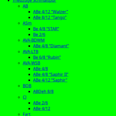
Triebzüge Schmalspur
AB
ABe 4/12 “Walzer”
ABe 8/12 “Tango”
ASm
Be 4/8 “STAR”
Be 2/6
AVA-BDWM
ABe 4/8 “Diamant”
AVA-LTB
Be 6/8 “Rubin”
AVA-WSB
ABe 4/8
ABe 4/8 “Saphir II”
ABe 4/12 “Saphir”
BOB
ABDeh 8/8
CJ
ABe 2/6
ABe 4/12
Fart