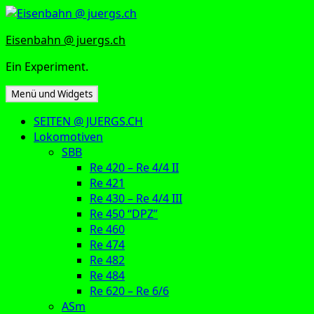
Zum
Inhalt
Eisenbahn @ juergs.ch
springen
Ein Experiment.
Menü und Widgets
SEITEN @ JUERGS.CH
Lokomotiven
SBB
Re 420 – Re 4/4 II
Re 421
Re 430 – Re 4/4 III
Re 450 “DPZ”
Re 460
Re 474
Re 482
Re 484
Re 620 – Re 6/6
ASm