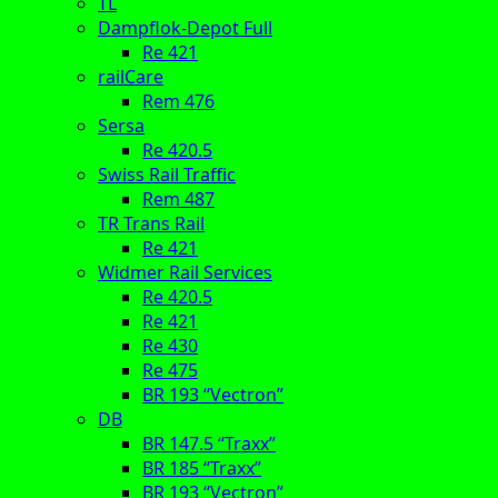
TL
Dampflok-Depot Full
Re 421
railCare
Rem 476
Sersa
Re 420.5
Swiss Rail Traffic
Rem 487
TR Trans Rail
Re 421
Widmer Rail Services
Re 420.5
Re 421
Re 430
Re 475
BR 193 “Vectron”
DB
BR 147.5 “Traxx”
BR 185 “Traxx”
BR 193 “Vectron”