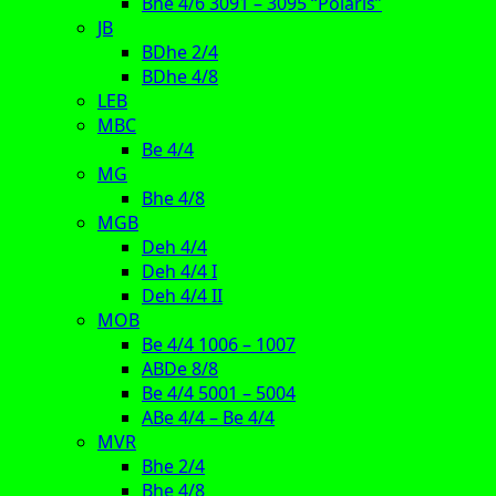
Bhe 4/6 3091 – 3095 “Polaris”
JB
BDhe 2/4
BDhe 4/8
LEB
MBC
Be 4/4
MG
Bhe 4/8
MGB
Deh 4/4
Deh 4/4 I
Deh 4/4 II
MOB
Be 4/4 1006 – 1007
ABDe 8/8
Be 4/4 5001 – 5004
ABe 4/4 – Be 4/4
MVR
Bhe 2/4
Bhe 4/8