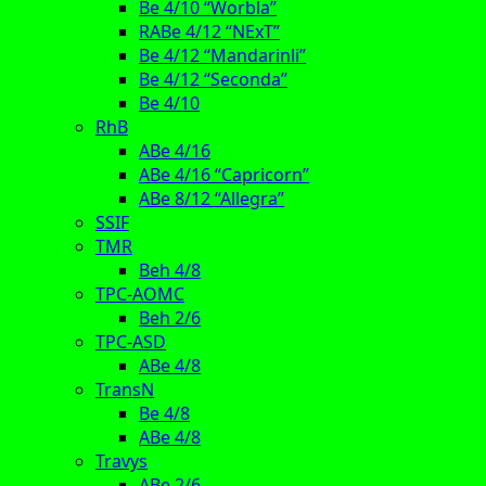
Be 4/10 “Worbla”
RABe 4/12 “NExT”
Be 4/12 “Mandarinli”
Be 4/12 “Seconda”
Be 4/10
RhB
ABe 4/16
ABe 4/16 “Capricorn”
ABe 8/12 “Allegra”
SSIF
TMR
Beh 4/8
TPC-AOMC
Beh 2/6
TPC-ASD
ABe 4/8
TransN
Be 4/8
ABe 4/8
Travys
ABe 2/6