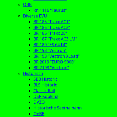
ÖBB
Rh 1116 “Taurus”
Diverse EVU
BR 185 “Traxx AC1”
BR 185 “Traxx AC2”
BR 186 “Traxx 2E”
BR 187 “Traxx AC3 LM”
BR 189 “ES 64 F4”
BR 193 “Vectron”
BR 193 “Vectron XLoad”
BR 2019 “EURO 9000”
BR 7193 “Vectron”
Historisch
SBB Historic
BLS Historic
Classic Rail
DSF-Koblenz
DVZO
Historische Seethalbahn
OeBB