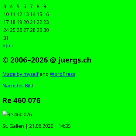
3
4
5
6
7
8
9
10
11
12
13
14
15
16
17
18
19
20
21
22
23
24
25
26
27
28
29
30
31
« Juli
© 2006–2026 @ juergs.ch
Made by mys­elf
and
Word­Press
Nächstes Bild
Re 460 076
St. Gal­len | 21.06.2020 | 14:35