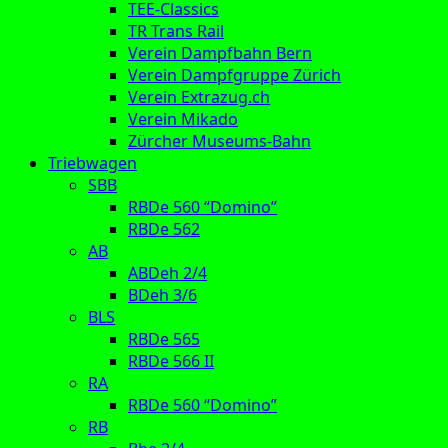
TEE-Classics
TR Trans Rail
Verein Dampfbahn Bern
Verein Dampfgruppe Zürich
Verein Extrazug.ch
Verein Mikado
Zürcher Museums-Bahn
Triebwagen
SBB
RBDe 560 “Domino”
RBDe 562
AB
ABDeh 2/4
BDeh 3/6
BLS
RBDe 565
RBDe 566 II
RA
RBDe 560 “Domino”
RB