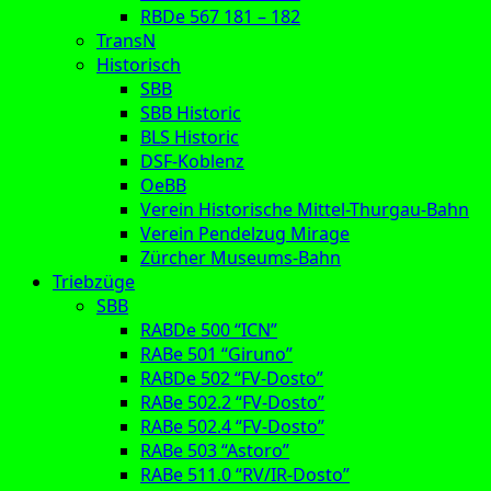
RBDe 567 181 – 182
TransN
Historisch
SBB
SBB Historic
BLS Historic
DSF-Koblenz
OeBB
Verein Historische Mittel-Thurgau-Bahn
Verein Pendelzug Mirage
Zürcher Museums-Bahn
Triebzüge
SBB
RABDe 500 “ICN”
RABe 501 “Giruno”
RABDe 502 “FV-Dosto”
RABe 502.2 “FV-Dosto”
RABe 502.4 “FV-Dosto”
RABe 503 “Astoro”
RABe 511.0 “RV/IR-Dosto”