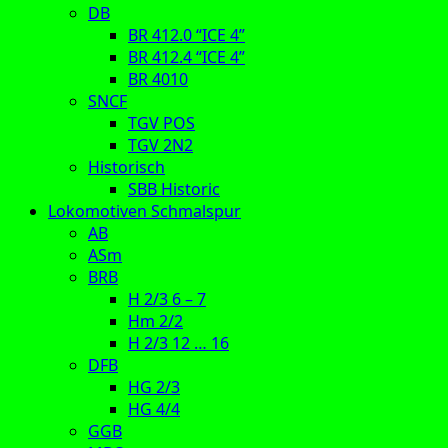
DB
BR 412.0 “ICE 4”
BR 412.4 “ICE 4”
BR 4010
SNCF
TGV POS
TGV 2N2
Historisch
SBB Historic
Lokomotiven Schmalspur
AB
ASm
BRB
H 2/3 6 – 7
Hm 2/2
H 2/3 12 … 16
DFB
HG 2/3
HG 4/4
GGB