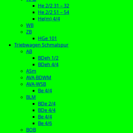
He 2/2 31 – 32
He 2/2 51 – 54
He(m) 4/4
WB
ZB
HGe 101
Triebwagen Schmalspur
AB
BDeh 1/2
BDeh 4/4
ASm
AVA-BDWM
AVA-WSB
Be 4/4
BLM
BDe 2/4
BDe 4/4
Be 4/4
Be 4/6
BOB