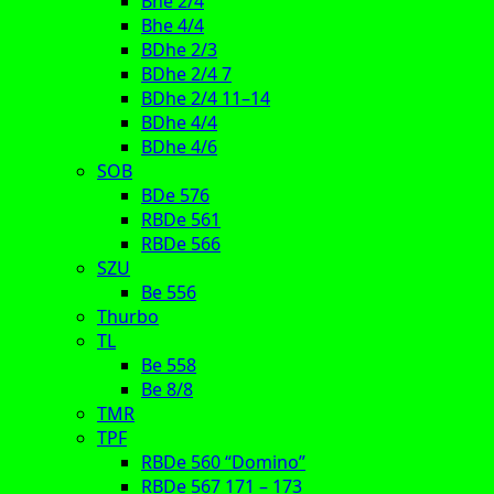
Bhe 2/4
Bhe 4/4
BDhe 2/3
BDhe 2/4 7
BDhe 2/4 11–14
BDhe 4/4
BDhe 4/6
SOB
BDe 576
RBDe 561
RBDe 566
SZU
Be 556
Thurbo
TL
Be 558
Be 8/8
TMR
TPF
RBDe 560 “Domino”
RBDe 567 171 – 173