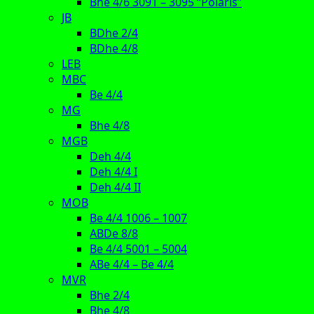
Bhe 4/6 3091 – 3095 “Polaris”
JB
BDhe 2/4
BDhe 4/8
LEB
MBC
Be 4/4
MG
Bhe 4/8
MGB
Deh 4/4
Deh 4/4 I
Deh 4/4 II
MOB
Be 4/4 1006 – 1007
ABDe 8/8
Be 4/4 5001 – 5004
ABe 4/4 – Be 4/4
MVR
Bhe 2/4
Bhe 4/8