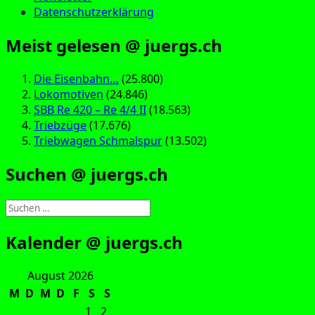
Datenschutzerklärung
Meist gelesen @ juergs.ch
Die Eisenbahn…
(25.800)
Lokomotiven
(24.846)
SBB Re 420 – Re 4/4 II
(18.563)
Triebzüge
(17.676)
Triebwagen Schmalspur
(13.502)
Suchen @ juergs.ch
Suchen
nach:
Kalender @ juergs.ch
August 2026
M
D
M
D
F
S
S
1
2