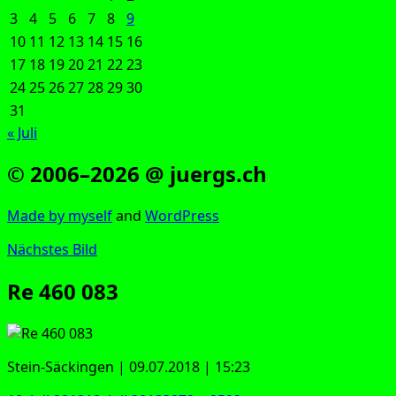
3
4
5
6
7
8
9
10
11
12
13
14
15
16
17
18
19
20
21
22
23
24
25
26
27
28
29
30
31
« Juli
© 2006–2026 @ juergs.ch
Made by mys­elf
and
Word­Press
Nächstes Bild
Re 460 083
Stein-Säckin­gen | 09.07.2018 | 15:23