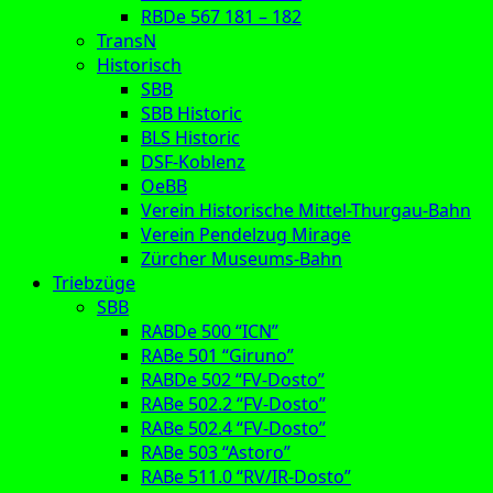
RBDe 567 181 – 182
TransN
Historisch
SBB
SBB Historic
BLS Historic
DSF-Koblenz
OeBB
Verein Historische Mittel-Thurgau-Bahn
Verein Pendelzug Mirage
Zürcher Museums-Bahn
Triebzüge
SBB
RABDe 500 “ICN”
RABe 501 “Giruno”
RABDe 502 “FV-Dosto”
RABe 502.2 “FV-Dosto”
RABe 502.4 “FV-Dosto”
RABe 503 “Astoro”
RABe 511.0 “RV/IR-Dosto”