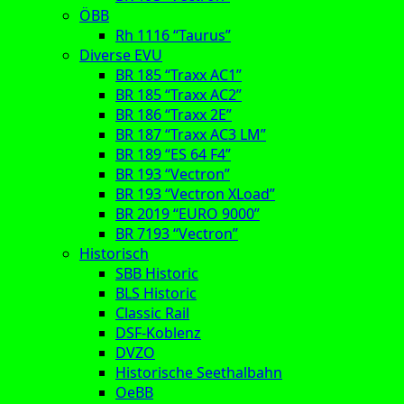
ÖBB
Rh 1116 “Taurus”
Diverse EVU
BR 185 “Traxx AC1”
BR 185 “Traxx AC2”
BR 186 “Traxx 2E”
BR 187 “Traxx AC3 LM”
BR 189 “ES 64 F4”
BR 193 “Vectron”
BR 193 “Vectron XLoad”
BR 2019 “EURO 9000”
BR 7193 “Vectron”
Historisch
SBB Historic
BLS Historic
Classic Rail
DSF-Koblenz
DVZO
Historische Seethalbahn
OeBB