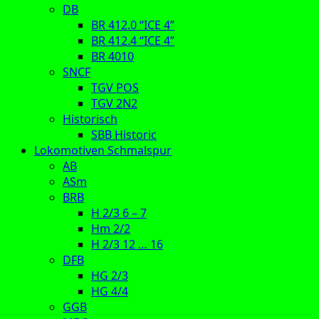
DB
BR 412.0 “ICE 4”
BR 412.4 “ICE 4”
BR 4010
SNCF
TGV POS
TGV 2N2
Historisch
SBB Historic
Lokomotiven Schmalspur
AB
ASm
BRB
H 2/3 6 – 7
Hm 2/2
H 2/3 12 … 16
DFB
HG 2/3
HG 4/4
GGB