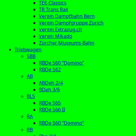
TEE-Classics
TR Trans Rail
Verein Dampfbahn Bern
Verein Dampfgruppe Zürich
Verein Extrazug.ch
Verein Mikado
Zürcher Museums-Bahn
Triebwagen
SBB
RBDe 560 “Domino”
RBDe 562
AB
ABDeh 2/4
BDeh 3/6
BLS
RBDe 565
RBDe 566 II
RA
RBDe 560 “Domino”
RB