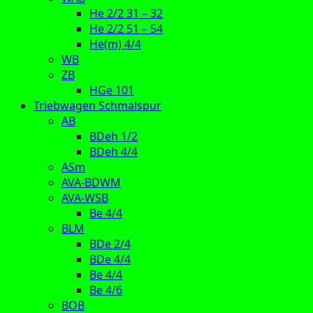
He 2/2 31 – 32
He 2/2 51 – 54
He(m) 4/4
WB
ZB
HGe 101
Triebwagen Schmalspur
AB
BDeh 1/2
BDeh 4/4
ASm
AVA-BDWM
AVA-WSB
Be 4/4
BLM
BDe 2/4
BDe 4/4
Be 4/4
Be 4/6
BOB