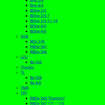
Bhe 2/4
Bhe 4/4
BDhe 2/3
BDhe 2/4 7
BDhe 2/4 11–14
BDhe 4/4
BDhe 4/6
SOB
BDe 576
RBDe 561
RBDe 566
SZU
Be 556
Thurbo
TL
Be 558
Be 8/8
TMR
TPF
RBDe 560 “Domino”
RBDe 567 171 – 173