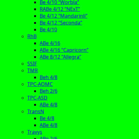
Be 4/10 “Worbla”
RABe 4/12 “NExT”
Be 4/12 “Mandarinli”
Be 4/12 “Seconda”
Be 4/10
RhB
ABe 4/16
ABe 4/16 “Capricorn”
ABe 8/12 “Allegra”
SSIF
TMR
Beh 4/8
TPC-AOMC
Beh 2/6
TPC-ASD
ABe 4/8
TransN
Be 4/8
ABe 4/8
Travys
ABe 2/6