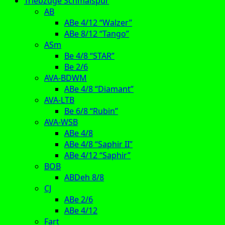
Triebzüge Schmalspur
AB
ABe 4/12 “Walzer”
ABe 8/12 “Tango”
ASm
Be 4/8 “STAR”
Be 2/6
AVA-BDWM
ABe 4/8 “Diamant”
AVA-LTB
Be 6/8 “Rubin”
AVA-WSB
ABe 4/8
ABe 4/8 “Saphir II”
ABe 4/12 “Saphir”
BOB
ABDeh 8/8
CJ
ABe 2/6
ABe 4/12
Fart