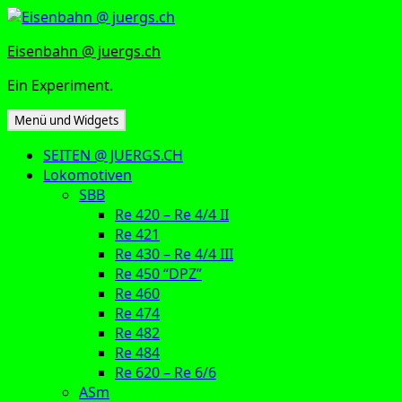
Zum
Inhalt
Eisenbahn @ juergs.ch
springen
Ein Experiment.
Menü und Widgets
SEITEN @ JUERGS.CH
Lokomotiven
SBB
Re 420 – Re 4/4 II
Re 421
Re 430 – Re 4/4 III
Re 450 “DPZ”
Re 460
Re 474
Re 482
Re 484
Re 620 – Re 6/6
ASm