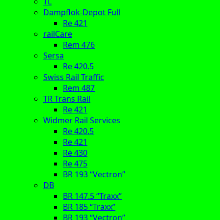
TL
Dampflok-Depot Full
Re 421
railCare
Rem 476
Sersa
Re 420.5
Swiss Rail Traffic
Rem 487
TR Trans Rail
Re 421
Widmer Rail Services
Re 420.5
Re 421
Re 430
Re 475
BR 193 “Vectron”
DB
BR 147.5 “Traxx”
BR 185 “Traxx”
BR 193 “Vectron”