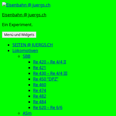
Zum
Inhalt
Eisenbahn @ juergs.ch
springen
Ein Experiment.
Menü und Widgets
SEITEN @ JUERGS.CH
Lokomotiven
SBB
Re 420 – Re 4/4 II
Re 421
Re 430 – Re 4/4 III
Re 450 “DPZ”
Re 460
Re 474
Re 482
Re 484
Re 620 – Re 6/6
ASm