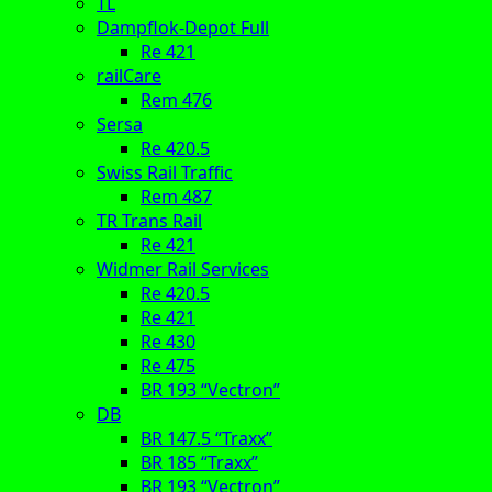
TL
Dampflok-Depot Full
Re 421
railCare
Rem 476
Sersa
Re 420.5
Swiss Rail Traffic
Rem 487
TR Trans Rail
Re 421
Widmer Rail Services
Re 420.5
Re 421
Re 430
Re 475
BR 193 “Vectron”
DB
BR 147.5 “Traxx”
BR 185 “Traxx”
BR 193 “Vectron”