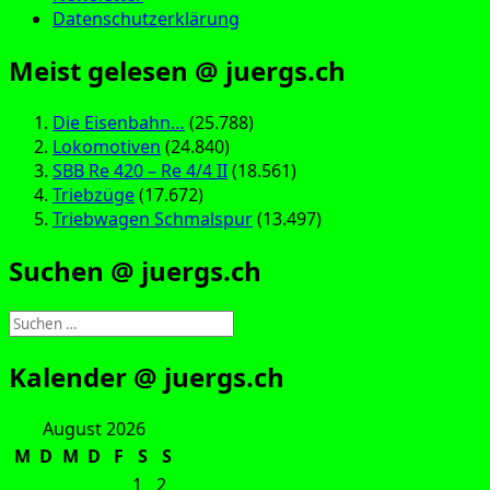
Datenschutzerklärung
Meist gelesen @ juergs.ch
Die Eisenbahn…
(25.788)
Lokomotiven
(24.840)
SBB Re 420 – Re 4/4 II
(18.561)
Triebzüge
(17.672)
Triebwagen Schmalspur
(13.497)
Suchen @ juergs.ch
Suchen
nach:
Kalender @ juergs.ch
August 2026
M
D
M
D
F
S
S
1
2