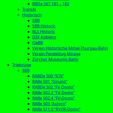
RBDe 567 181 – 182
TransN
Historisch
SBB
SBB Historic
BLS Historic
DSF-Koblenz
OeBB
Verein Historische Mittel-Thurgau-Bahn
Verein Pendelzug Mirage
Zürcher Museums-Bahn
Triebzüge
SBB
RABDe 500 “ICN”
RABe 501 “Giruno”
RABDe 502 “FV-Dosto”
RABe 502.2 “FV-Dosto”
RABe 502.4 “FV-Dosto”
RABe 503 “Astoro”
RABe 511.0 “RV/IR-Dosto”