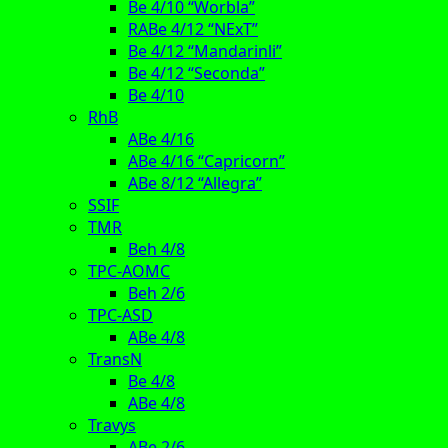
Be 4/10 “Worbla”
RABe 4/12 “NExT”
Be 4/12 “Mandarinli”
Be 4/12 “Seconda”
Be 4/10
RhB
ABe 4/16
ABe 4/16 “Capricorn”
ABe 8/12 “Allegra”
SSIF
TMR
Beh 4/8
TPC-AOMC
Beh 2/6
TPC-ASD
ABe 4/8
TransN
Be 4/8
ABe 4/8
Travys
ABe 2/6