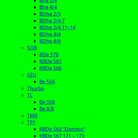
Bhe 2/4
Bhe 4/4
BDhe 2/3
BDhe 2/4 7
BDhe 2/4 11–14
BDhe 4/4
BDhe 4/6
SOB
BDe 576
RBDe 561
RBDe 566
SZU
Be 556
Thurbo
TL
Be 558
Be 8/8
TMR
TPF
RBDe 560 “Domino”
RBDe 567 171 – 173