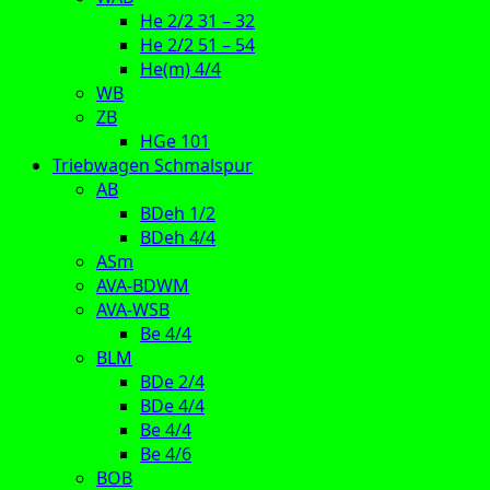
He 2/2 31 – 32
He 2/2 51 – 54
He(m) 4/4
WB
ZB
HGe 101
Triebwagen Schmalspur
AB
BDeh 1/2
BDeh 4/4
ASm
AVA-BDWM
AVA-WSB
Be 4/4
BLM
BDe 2/4
BDe 4/4
Be 4/4
Be 4/6
BOB