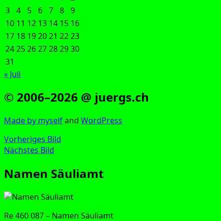
3
4
5
6
7
8
9
10
11
12
13
14
15
16
17
18
19
20
21
22
23
24
25
26
27
28
29
30
31
« Juli
© 2006–2026 @ juergs.ch
Made by mys­elf
and
Word­Press
Vorheriges Bild
Nächstes Bild
Namen Säuliamt
Re 460 087 – Namen Säuliamt