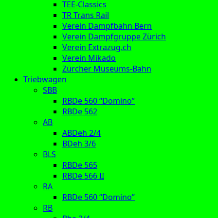
TEE-Classics
TR Trans Rail
Verein Dampfbahn Bern
Verein Dampfgruppe Zürich
Verein Extrazug.ch
Verein Mikado
Zürcher Museums-Bahn
Triebwagen
SBB
RBDe 560 “Domino”
RBDe 562
AB
ABDeh 2/4
BDeh 3/6
BLS
RBDe 565
RBDe 566 II
RA
RBDe 560 “Domino”
RB