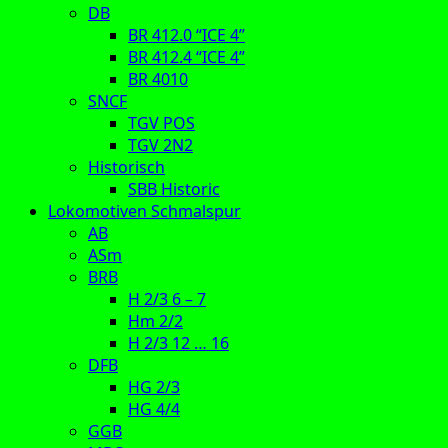
DB
BR 412.0 “ICE 4”
BR 412.4 “ICE 4”
BR 4010
SNCF
TGV POS
TGV 2N2
Historisch
SBB Historic
Lokomotiven Schmalspur
AB
ASm
BRB
H 2/3 6 – 7
Hm 2/2
H 2/3 12 … 16
DFB
HG 2/3
HG 4/4
GGB