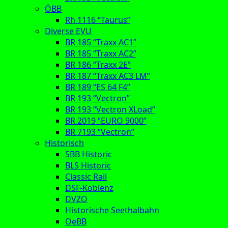
ÖBB
Rh 1116 “Taurus”
Diverse EVU
BR 185 “Traxx AC1”
BR 185 “Traxx AC2”
BR 186 “Traxx 2E”
BR 187 “Traxx AC3 LM”
BR 189 “ES 64 F4”
BR 193 “Vectron”
BR 193 “Vectron XLoad”
BR 2019 “EURO 9000”
BR 7193 “Vectron”
Historisch
SBB Historic
BLS Historic
Classic Rail
DSF-Koblenz
DVZO
Historische Seethalbahn
OeBB