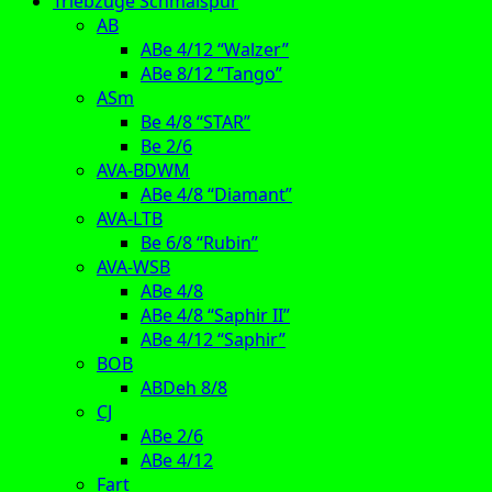
Triebzüge Schmalspur
AB
ABe 4/12 “Walzer”
ABe 8/12 “Tango”
ASm
Be 4/8 “STAR”
Be 2/6
AVA-BDWM
ABe 4/8 “Diamant”
AVA-LTB
Be 6/8 “Rubin”
AVA-WSB
ABe 4/8
ABe 4/8 “Saphir II”
ABe 4/12 “Saphir”
BOB
ABDeh 8/8
CJ
ABe 2/6
ABe 4/12
Fart