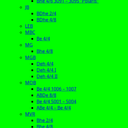
Bhe 4/6 3091 – 3095 “Polaris”
JB
BDhe 2/4
BDhe 4/8
LEB
MBC
Be 4/4
MG
Bhe 4/8
MGB
Deh 4/4
Deh 4/4 I
Deh 4/4 II
MOB
Be 4/4 1006 – 1007
ABDe 8/8
Be 4/4 5001 – 5004
ABe 4/4 – Be 4/4
MVR
Bhe 2/4
Bhe 4/8