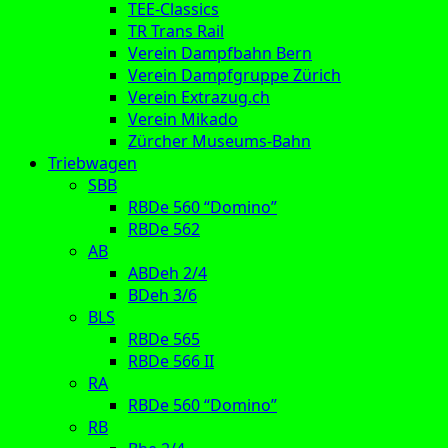
TEE-Classics
TR Trans Rail
Verein Dampfbahn Bern
Verein Dampfgruppe Zürich
Verein Extrazug.ch
Verein Mikado
Zürcher Museums-Bahn
Triebwagen
SBB
RBDe 560 “Domino”
RBDe 562
AB
ABDeh 2/4
BDeh 3/6
BLS
RBDe 565
RBDe 566 II
RA
RBDe 560 “Domino”
RB