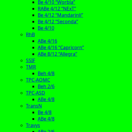
Be 4/10 “Worbla”
RABe 4/12 “NExT”
Be 4/12 “Mandarinli”
Be 4/12 “Seconda”
Be 4/10
RhB
ABe 4/16
ABe 4/16 “Capricorn”
ABe 8/12 “Allegra”
SSIF
TMR
Beh 4/8
TPC-AOMC
Beh 2/6
TPC-ASD
ABe 4/8
TransN
Be 4/8
ABe 4/8
Travys
ABe 2/6