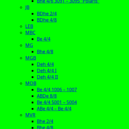
Bhe 4/6 3091 – 3095 “Polaris”
JB
BDhe 2/4
BDhe 4/8
LEB
MBC
Be 4/4
MG
Bhe 4/8
MGB
Deh 4/4
Deh 4/4 I
Deh 4/4 II
MOB
Be 4/4 1006 – 1007
ABDe 8/8
Be 4/4 5001 – 5004
ABe 4/4 – Be 4/4
MVR
Bhe 2/4
Bhe 4/8