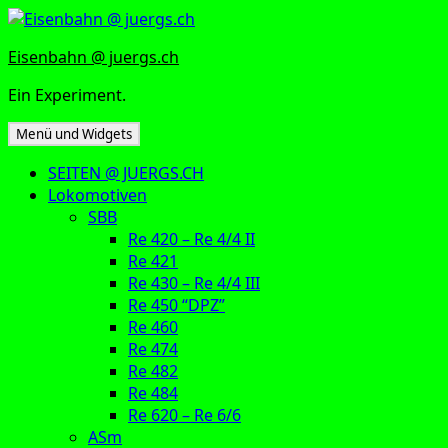
Zum
Inhalt
Eisenbahn @ juergs.ch
springen
Ein Experiment.
Menü und Widgets
SEITEN @ JUERGS.CH
Lokomotiven
SBB
Re 420 – Re 4/4 II
Re 421
Re 430 – Re 4/4 III
Re 450 “DPZ”
Re 460
Re 474
Re 482
Re 484
Re 620 – Re 6/6
ASm