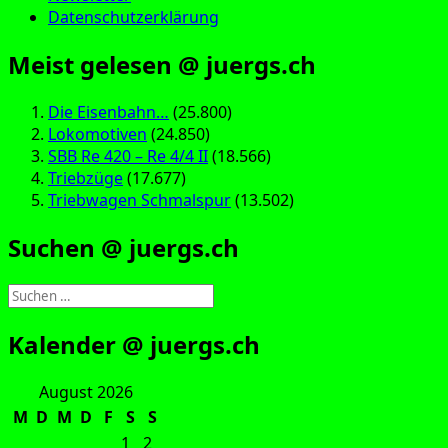
Datenschutzerklärung
Meist gelesen @ juergs.ch
Die Eisenbahn…
(25.800)
Lokomotiven
(24.850)
SBB Re 420 – Re 4/4 II
(18.566)
Triebzüge
(17.677)
Triebwagen Schmalspur
(13.502)
Suchen @ juergs.ch
Suchen
nach:
Kalender @ juergs.ch
August 2026
M
D
M
D
F
S
S
1
2