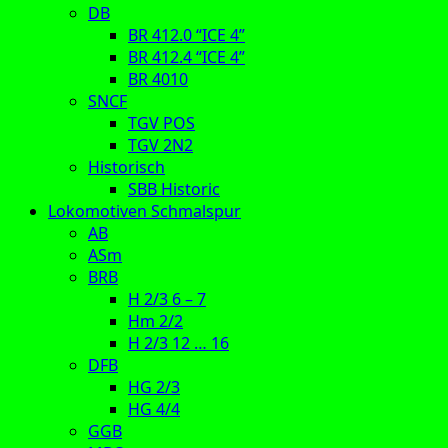
DB
BR 412.0 “ICE 4”
BR 412.4 “ICE 4”
BR 4010
SNCF
TGV POS
TGV 2N2
Historisch
SBB Historic
Lokomotiven Schmalspur
AB
ASm
BRB
H 2/3 6 – 7
Hm 2/2
H 2/3 12 … 16
DFB
HG 2/3
HG 4/4
GGB