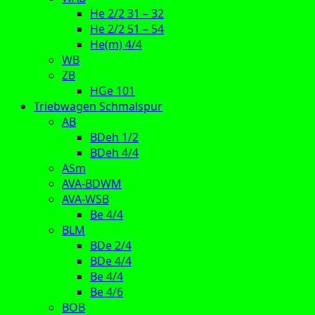
He 2/2 31 – 32
He 2/2 51 – 54
He(m) 4/4
WB
ZB
HGe 101
Triebwagen Schmalspur
AB
BDeh 1/2
BDeh 4/4
ASm
AVA-BDWM
AVA-WSB
Be 4/4
BLM
BDe 2/4
BDe 4/4
Be 4/4
Be 4/6
BOB