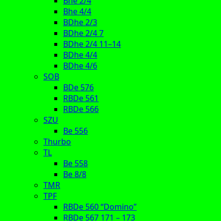
Bhe 2/4
Bhe 4/4
BDhe 2/3
BDhe 2/4 7
BDhe 2/4 11–14
BDhe 4/4
BDhe 4/6
SOB
BDe 576
RBDe 561
RBDe 566
SZU
Be 556
Thurbo
TL
Be 558
Be 8/8
TMR
TPF
RBDe 560 “Domino”
RBDe 567 171 – 173