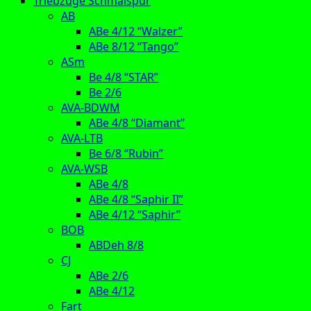
Triebzüge Schmalspur
AB
ABe 4/12 “Walzer”
ABe 8/12 “Tango”
ASm
Be 4/8 “STAR”
Be 2/6
AVA-BDWM
ABe 4/8 “Diamant”
AVA-LTB
Be 6/8 “Rubin”
AVA-WSB
ABe 4/8
ABe 4/8 “Saphir II”
ABe 4/12 “Saphir”
BOB
ABDeh 8/8
CJ
ABe 2/6
ABe 4/12
Fart