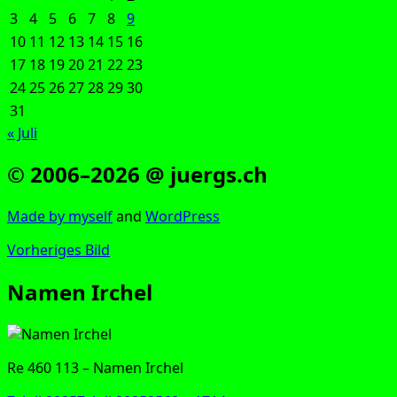
3
4
5
6
7
8
9
10
11
12
13
14
15
16
17
18
19
20
21
22
23
24
25
26
27
28
29
30
31
« Juli
© 2006–2026 @ juergs.ch
Made by mys­elf
and
Word­Press
Vorheriges Bild
Namen Irchel
Re 460 113 – Namen Irchel