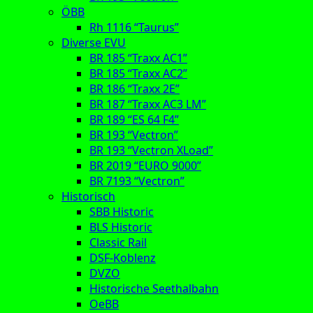
ÖBB
Rh 1116 “Taurus”
Diverse EVU
BR 185 “Traxx AC1”
BR 185 “Traxx AC2”
BR 186 “Traxx 2E”
BR 187 “Traxx AC3 LM”
BR 189 “ES 64 F4”
BR 193 “Vectron”
BR 193 “Vectron XLoad”
BR 2019 “EURO 9000”
BR 7193 “Vectron”
Historisch
SBB Historic
BLS Historic
Classic Rail
DSF-Koblenz
DVZO
Historische Seethalbahn
OeBB