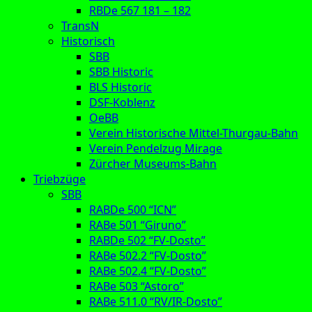
RBDe 567 181 – 182
TransN
Historisch
SBB
SBB Historic
BLS Historic
DSF-Koblenz
OeBB
Verein Historische Mittel-Thurgau-Bahn
Verein Pendelzug Mirage
Zürcher Museums-Bahn
Triebzüge
SBB
RABDe 500 “ICN”
RABe 501 “Giruno”
RABDe 502 “FV-Dosto”
RABe 502.2 “FV-Dosto”
RABe 502.4 “FV-Dosto”
RABe 503 “Astoro”
RABe 511.0 “RV/IR-Dosto”