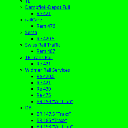
TL
Dampflok-Depot Full
Re 421
railCare
Rem 476
Sersa
Re 420.5
Swiss Rail Traffic
Rem 487
TR Trans Rail
Re 421
Widmer Rail Services
Re 420.5
Re 421
Re 430
Re 475
BR 193 “Vectron”
DB
BR 147.5 “Traxx”
BR 185 “Traxx”
BR 193 “Vectron”